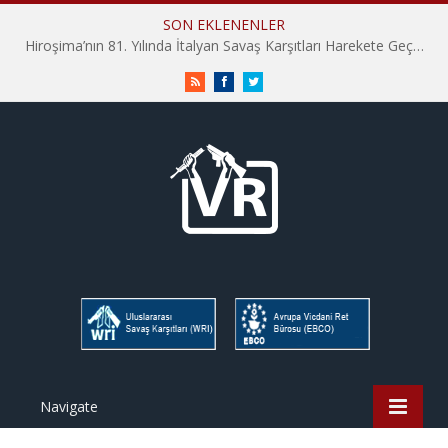
SON EKLENENLER
Hiroşima’nın 81. Yılında İtalyan Savaş Karşıtları Harekete Geçti: “Hatırlamak yeterli değil”
RSS
Facebook
Twitter
Navigate