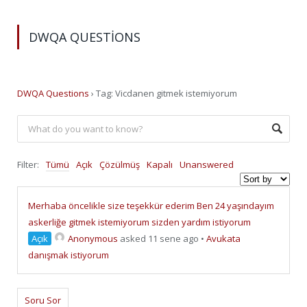
DWQA QUESTIONS
DWQA Questions
›
Tag: Vicdanen gitmek istemiyorum
Filter:
Tümü
Açık
Çözülmüş
Kapalı
Unanswered
Merhaba öncelikle size teşekkür ederim Ben 24 yaşındayım
askerliğe gitmek istemiyorum sizden yardım istiyorum
Açık
Anonymous
asked 11 sene ago
•
Avukata
danışmak istiyorum
Soru Sor