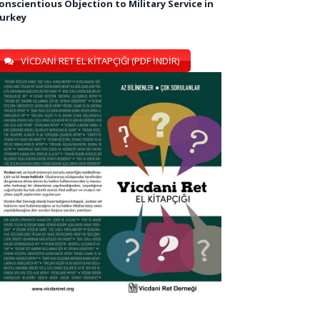
onscientious Objection to Military Service in
urkey
VİCDANİ RET EL KİTAPÇIĞI (PDF İNDİR)