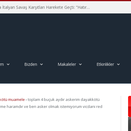
Hiroşima’nın 81. Yılında İtalyan Savaş Karşıtları Harekete Geçti: “Hatırlamak yeterli değil”
em
Bizden
Makaleler
Etkinlikler
, kötü muamele
›
toplam 4 buçuk aydır askerim dayakkötü
me haramdır ve ben asker olmak istemiyorum vicdani red