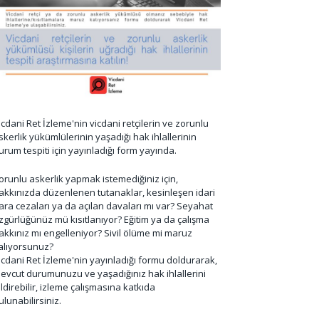
icdani Ret İzleme'nin vicdani retçilerin ve zorunlu
skerlik yükümlülerinin yaşadığı hak ihlallerinin
urum tespiti için yayınladığı form yayında.
orunlu askerlik yapmak istemediğiniz için,
akkınızda düzenlenen tutanaklar, kesinleşen idari
ara cezaları ya da açılan davaları mı var? Seyahat
zgürlüğünüz mü kısıtlanıyor? Eğitim ya da çalışma
akkınız mı engelleniyor? Sivil ölüme mi maruz
alıyorsunuz?
icdani Ret İzleme'nin yayınladığı formu doldurarak,
evcut durumunuzu ve yaşadığınız hak ihlallerini
ildirebilir, izleme çalışmasına katkıda
ulunabilirsiniz.