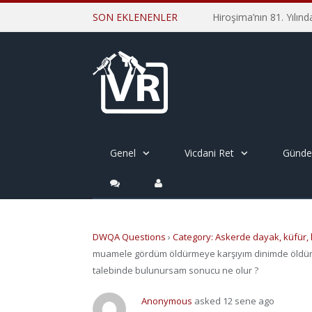
SON EKLENENLER
Genel
Vicdani Ret
Günd
DWQA Questions
›
Category: Askerde dayak, küfür
muamele gördüm öldürmeye karşıyım dinimde öldür
talebinde bulunursam sonucu ne olur ?
Anonymous
asked 12 sene ago