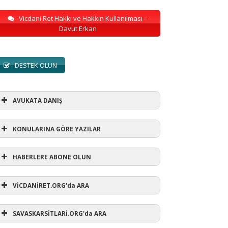
Vicdani Ret Hakkı ve Hakkın Kullanılması –
Davut Erkan
DESTEK OLUN
AVUKATA DANIŞ
KONULARINA GÖRE YAZILAR
HABERLERE ABONE OLUN
KONULARINA GÖRE YAZILAR
VİCDANİRET.ORG'da ARA
AVUKATA DANIŞ
(1)
SAVASKARSİTLARİ.ORG'da ARA
refusewar
(3)
ur' ihtarı