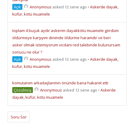
Açık
Anonymous
asked 12 sene ago
•
Askerde dayak,
küfür, kötü muamele
toplam 4 buçuk aydır askerim dayakkötü muamele gördüm
öldürmeye karşıyım dinimde öldürme haramdır ve ben
asker olmak istemiyorum vicdani red talebinde bulunursam
sonucu ne olur ?
Açık
Anonymous
asked 12 sene ago
•
Askerde dayak,
küfür, kötü muamele
komutanım arkadaşlarımın önünde bana hakaret etti
Çözülmüş
Anonymous
asked 12 sene ago
•
Askerde
dayak, küfür, kötü muamele
Soru Sor