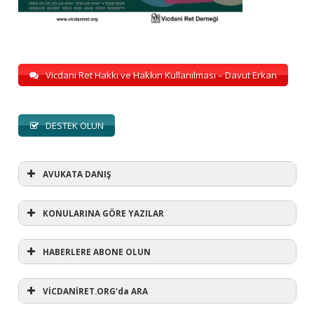
Vicdani Ret Hakkı ve Hakkın Kullanılması – Davut Erkan
DESTEK OLUN
AVUKATA DANIŞ
KONULARINA GÖRE YAZILAR
HABERLERE ABONE OLUN
KONULARINA GÖRE YAZILAR
AVUKATA DANIŞ
VİCDANİRET.ORG'da ARA