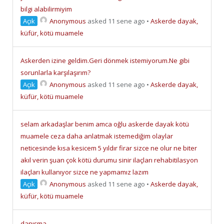
bilgi alabilirmiyim
Açık
Anonymous
asked 11 sene ago
•
Askerde dayak,
küfür, kötü muamele
Askerden izine geldim.Geri dönmek istemiyorum.Ne gibi
sorunlarla karşılaşırım?
Açık
Anonymous
asked 11 sene ago
•
Askerde dayak,
küfür, kötü muamele
selam arkadaşlar benim amca oğlu askerde dayak kötü
muamele ceza daha anlatmak istemediğim olaylar
neticesinde kısa kesicem 5 yıldır firar sizce ne olur ne biter
akıl verin şuan çok kötü durumu sinir ilaçları rehabitilasyon
ilaçları kullanıyor sizce ne yapmamız lazım
Açık
Anonymous
asked 11 sene ago
•
Askerde dayak,
küfür, kötü muamele
danışma