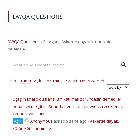
DWQA QUESTIONS
DWQA Questions
›
Category: Askerde dayak, küfür, kötü
muamele
Filter:
Tümü
Açık
Çözülmüş
Kapalı
Unanswered
Uçağım iptal oldu bana Ktm katılmak zorundasın demediler
bende evime gittim Suanda beni mahkemeye verecekler ne
kadar ceza alirim
Açık
Anonymous
asked 9 sene ago
•
Askerde dayak,
küfür, kötü muamele