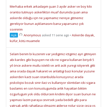
Merhaba erkek arkadaşım şuan 3 aydır asker ve boy kilo
orantısı tutmuyo askerliktsn muaf durumda şuan ama
askerde olduğu için ne yapmamız nereye gitmemiz
gerekiyor bunun açıklamasını bana yaparsanız çok
ssvinirim
Açık
Anonymous
asked 11 sene ago
•
Askerde dayak,
küfür, kötü muamele
Selam benim bi kuzenim var yedigimiz ictigimiz ayri gitmiyen
abi kardes gibi buyuyen ne icki ne sigara kullanan biriydi 5
yil önce askere mutlu istekli ve anli acik yuregi istiyerek gitti
ama orada dayak hakaret ve anlattigi bazi konular yuzune
askerden kacti suan istanbulda konusyoruz arada
piskolojisi bozuk sinir ilaci vs kullaniyor skintidan icki sigara
baslamis en son konustugumda artik hayattan biktim
özgurlugum yok oldu öldurcem kndimi diyor suan bunun ne
yapmasi lazim paraya cevirsek yada bedelli gibi para
yatrsak artik rahatlasa olmazmi giderse nolur sizce ceza vs