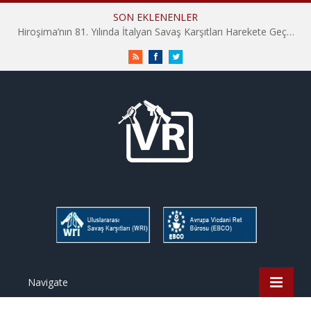
SON EKLENENLER
Hiroşima’nın 81. Yılında İtalyan Savaş Karşıtları Harekete Geçti: “Hatırlamak yeterli değil”
RSS
Facebook
Twitter
Navigate