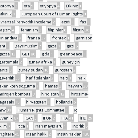
estonya
2
eta
5
etiyopya
4
Etkiniz
1
etkinlik
1
European Court of Human Rights
1
Evrensel Periyodik İnceleme
2
ezidi
1
fas
1
faşizm
4
feminizm
2
filipinler
6
filistin
36
Finlandiya
9
fransa
37
frontex
1
garnizon
ent
1
gayrimüslim
7
gaza
1
gazi
6
gazze
13
GBT
86
gıda
1
greenpeace
1
guatemala
2
güney afrika
1
güney çin
enizi
3
güney sudan
16
gürcistan
2
güvenlik
35
hafif silahlar
3
haiti
1
halkı
skerlikten soğutma
1
hamas
2
hayvan
20
hidrojen bombası
3
hindistan
12
hirosima-
agasaki
15
hırvatistan
1
hollanda
5
hrw
31
Human Rights Committee
1
iç
üvenlik
67
ICAN
3
IFOR
2
İHA
41
İHD
29
iklim
7
iltica
1
inan mayıs aru
1
incirlik
6
İngiltere
45
insan hakkı
2
insan hakları
138