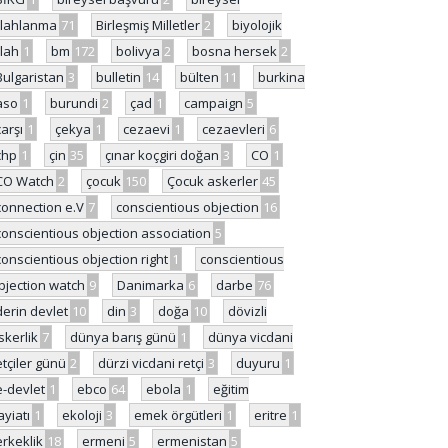
ilahlanma
71
Birleşmiş Milletler
2
biyolojik
ilah
1
bm
172
bolivya
2
bosna hersek
2
Bulgaristan
3
bulletin
14
bülten
11
burkina
aso
1
burundi
2
çad
1
campaign
5
çarşı
1
çekya
1
cezaevi
1
cezaevleri
6
chp
1
çin
35
çınar koçgiri doğan
3
CO
1
CO Watch
2
çocuk
150
Çocuk askerler
45
connection e.V
7
conscientious objection
16
conscientious objection association
5
conscientious objection right
1
conscientious
bjection watch
9
Danimarka
6
darbe
76
derin devlet
10
din
3
doğa
10
dövizli
skerlik
7
dünya barış günü
1
dünya vicdani
etçiler günü
2
dürzi vicdani retçi
3
duyuru
1
e-devlet
1
ebco
64
ebola
1
eğitim
ayiatı
1
ekoloji
3
emek örgütleri
1
eritre
1
erkeklik
18
ermeni
5
ermenistan
5