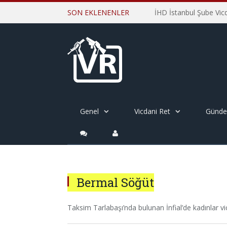
SON EKLENENLER
Genel
Vicdani Ret
Günd
Bermal Söğüt
Taksim Tarlabaşı’nda bulunan İnfial’de kadınlar vicd