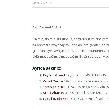
MAYIS 29, 2016
·
Ben Bermal Söğüt
Sınırsız, sınıfsız, sürgünsüz, sömürüsüz ve cinsiyet
bir parçası olmayacağım. Zorla askere gönderilen ve 
gitmesin diye savaşın, tahakkümün, sömürünün ve er
öldürmeyeceğim, ölmeyeceğim. Bugün buradan vicda
Ayrıca Bakınız:
Tayfun Gönül
Tayfun Gönül-İSTANBUL-155. ma
Vedat Zencir
1990 Şubat'ında vicdani reddini
Erkan Çalpur
16 Ocak-Erkan Çalpur-İZMİR-24 
Atilla Akar
1993 16 Ocak-Atilla Akar-İZMİR...
Yusuf (Doğan?)
1993 16 Ocak-Yusuf(Doğan?)