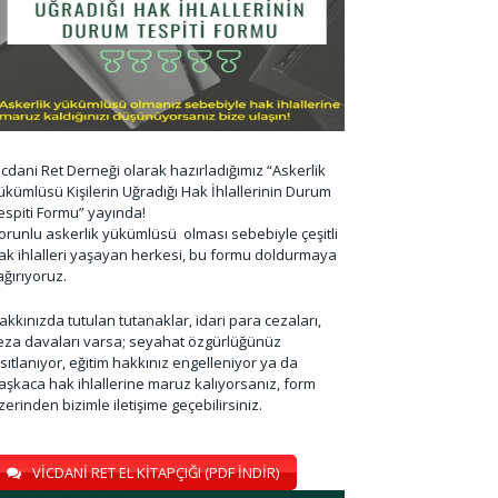
icdani Ret Derneği olarak hazırladığımız “Askerlik
ükümlüsü Kişilerin Uğradığı Hak İhlallerinin Durum
espiti Formu” yayında!
orunlu askerlik yükümlüsü olması sebebiyle çeşitli
ak ihlalleri yaşayan herkesi, bu formu doldurmaya
ağırıyoruz.
akkınızda tutulan tutanaklar, idari para cezaları,
eza davaları varsa; seyahat özgürlüğünüz
ısıtlanıyor, eğitim hakkınız engelleniyor ya da
aşkaca hak ihlallerine maruz kalıyorsanız, form
zerinden bizimle iletişime geçebilirsiniz.
VİCDANİ RET EL KİTAPÇIĞI (PDF İNDİR)