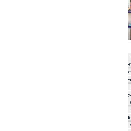
e
e
v
y
B