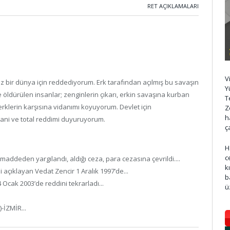
RET AÇIKLAMALARI
V
siz bir dünya için reddediyorum. Erk tarafından açılmış bu savaşın
Y
öldürülen insanlar; zenginlerin çıkarı, erkin savaşına kurban
T
klerin karşısına vidanımı koyuyorum. Devlet için
Z
h
ni ve total reddimi duyuruyorum.
ç
H
c
ddeden yargılandı, aldığı ceza, para cezasına çevrildi....
k
 açıklayan Vedat Zencir 1 Aralık 1997’de...
b
Ocak 2003’de reddini tekrarladı...
ü
-İZMİR...