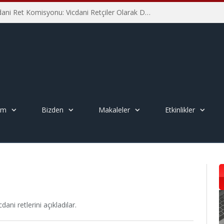
İHD İstanbul Şube Vicdani Ret Komisyonu: Vicdani Retçiler Olarak Destek İçin Buradayız!
em
Bizden
Makaleler
Etkinlikler
ani retlerini açıkladılar.