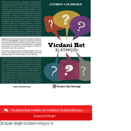
Vicdani Ret Hakkı ve Hakkın Kullanılması –
Davut Erkan