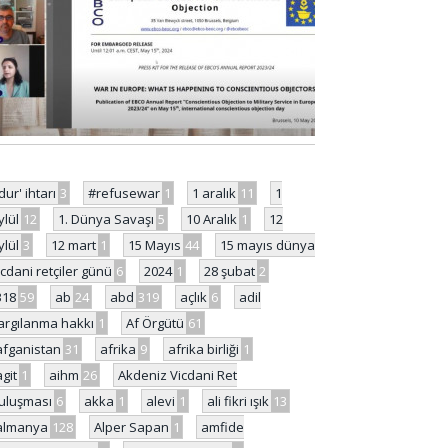
'dur' ihtarı
3
#refusewar
1
1 aralık
11
1
ylül
12
1. Dünya Savaşı
5
10 Aralık
1
12
ylül
3
12 mart
1
15 Mayıs
44
15 mayıs dünya
icdani retçiler günü
6
2024
1
28 şubat
2
318
59
ab
24
abd
319
açlık
6
adil
argılanma hakkı
1
Af Örgütü
61
afganistan
31
afrika
9
afrika birliği
1
agit
1
aihm
26
Akdeniz Vicdani Ret
uluşması
6
akka
1
alevi
1
ali fikri ışık
13
almanya
128
Alper Sapan
1
amfide