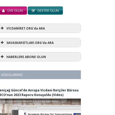
ÜYE OLUN
DESTEK OLUN
VİCDANİRET.ORG'da ARA
SAVASKARSİTLARİ.ORG'da ARA
HABERLERE ABONE OLUN
VIDEOLARIMIZ
eniçağ Güncel’de Avrupa Vicdani Retçiler Bürosu
BCO’nun 2023 Raporu Konuşuldu (Video)