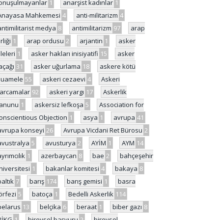
onuşulmayanlar
1
anarşist kadınlar
1
Anayasa Mahkemesi
4
anti-militarizm
4
antimilitarist medya
8
antimilitarizm
97
arap
rliği
1
arap ordusu
2
arjantin
1
asker
ileleri
1
asker hakları inisiyatifi
15
asker
açağı
31
asker uğurlama
18
askere kötü
uamele
55
askeri cezaevi
4
Askeri
arcamalar
92
askeri yargı
17
Askerlik
anunu
1
askersiz lefkoşa
5
Association for
onscientious Objection
1
asya
1
avrupa
41
avrupa konseyi
26
Avrupa Vicdani Ret Bürosu
2
avustralya
5
avusturya
2
AYİM
1
AYM
14
ayrımcılık
1
azerbaycan
8
bae
2
bahçeşehir
niversitesi
1
bakanlar komitesi
4
bakaya
8
baltık
7
barış
174
barış gemisi
1
basra
örfezi
5
batoça
1
Bedelli Askerlik
114
belarus
13
belçika
6
beraat
1
biber gazı
8
BİKG
1
bireysel başvuru
2
bireysel