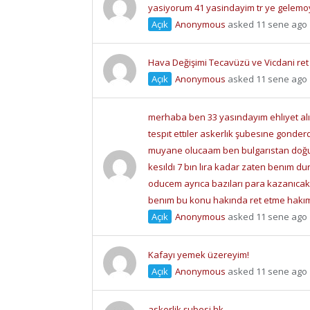
yasiyorum 41 yasindayim tr ye gelem
Açık
Anonymous
asked 11 sene ago
Hava Değişimi Tecavüzü ve Vicdani ret 
Açık
Anonymous
asked 11 sene ago
merhaba ben 33 yasındayım ehlıyet al
tespıt ettıler askerlık şubesıne gonder
muyane olucaam ben bulgarıstan doğ
kesıldı 7 bın lıra kadar zaten benım d
oducem ayrıca bazıları para kazanıca
benım bu konu hakında ret etme hakı
Açık
Anonymous
asked 11 sene ago
Kafayı yemek üzereyim!
Açık
Anonymous
asked 11 sene ago
askerlik şubesi hk.