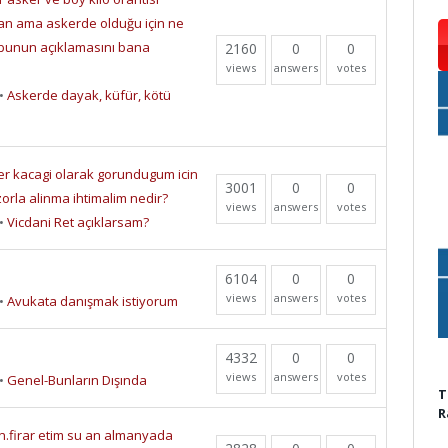
an ama askerde olduğu için ne
bunun açıklamasını bana
2160
0
0
views
answers
votes
•
Askerde dayak, küfür, kötü
er kacagi olarak gorundugum icin
3001
0
0
orla alinma ihtimalim nedir?
views
answers
votes
•
Vicdani Ret açıklarsam?
6104
0
0
views
answers
votes
•
Avukata danışmak istiyorum
4332
0
0
views
answers
votes
•
Genel-Bunların Dışında
T
R
n.firar etim su an almanyada