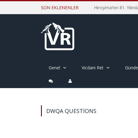
SON EKLENENLER
Genel
Vicdani Ret
Günd
DWQA QUESTIONS