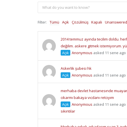
Filter:
Tümü
Açık
Çözülmüş
Kapalı
Unanswere
2014 temmuz ayında tecilim doldu. herh
değilim. askere gitmek istemiyorum. y
Açık
Anonymous
asked 11 sene ago
Askerlik şubesi hk
Açık
Anonymous
asked 11 sene ago
merhaba devlet hastanesınde muayan
cıkarmı bakaya vıcdanı retcıyım
Açık
Anonymous
asked 11 sene ago
sıkıntılar
Merhaba erkek arkadaşım şuan 3 aydır 