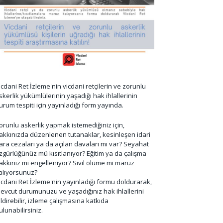
icdani Ret İzleme'nin vicdani retçilerin ve zorunlu
skerlik yükümlülerinin yaşadığı hak ihlallerinin
urum tespiti için yayınladığı form yayında.
orunlu askerlik yapmak istemediğiniz için,
akkınızda düzenlenen tutanaklar, kesinleşen idari
ara cezaları ya da açılan davaları mı var? Seyahat
zgürlüğünüz mü kısıtlanıyor? Eğitim ya da çalışma
akkınız mı engelleniyor? Sivil ölüme mi maruz
alıyorsunuz?
icdani Ret İzleme'nin yayınladığı formu doldurarak,
evcut durumunuzu ve yaşadığınız hak ihlallerini
ildirebilir, izleme çalışmasına katkıda
ulunabilirsiniz.