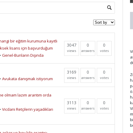
d
angi bir eğitim kurumuna kayıtlı
3047
0
0
üksek lisans için başvurduğum
views
answers
votes
V
•
Genel-Bunların Dışında
a
d
3169
0
0
Z
views
answers
votes
•
Avukata danışmak istiyorum
h
p
ö
e olmam lazım arantım orda
h
3113
0
0
k
V
views
answers
votes
•
Vicdani Retçilerin yaşadıkları
m
b
b
asker ve boy kilo orantısı