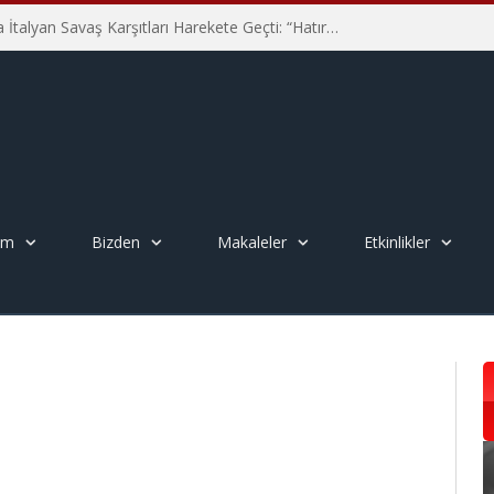
Hiroşima’nın 81. Yılında İtalyan Savaş Karşıtları Harekete Geçti: “Hatırlamak yeterli değil”
em
Bizden
Makaleler
Etkinlikler