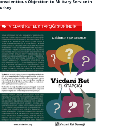
onscientious Objection to Military Service in
urkey
VİCDANİ RET EL KİTAPÇIĞI (PDF İNDİR)