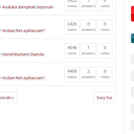
2422
1
0
views
answers
votes
•
Avukata danışmak istiyorum
2420
0
0
views
answers
votes
•
Vicdani Ret açıklarsam?
4046
1
0
views
answers
votes
•
Genel-Bunların Dışında
4498
2
0
views
answers
votes
•
Vicdani Ret açıklarsam?
onraki »
Soru Sor
#
'd