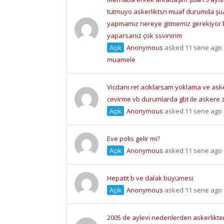
tutmuyo askerliktsn muaf durumda şu
yapmamız nereye gitmemiz gerekiyor 
yaparsanız çok ssvinirim
Açık
Anonymous
asked 11 sene ago
muamele
Vicdani ret aciklarsam yoklama ve ask
cevirme vb durumlarda gbt ile askere z
Açık
Anonymous
asked 11 sene ago
Eve polis gelir mi?
Açık
Anonymous
asked 11 sene ago
Hepatit b ve dalak büyümesi
Açık
Anonymous
asked 11 sene ago
2005 de aylevi nedenlerden askerlikte