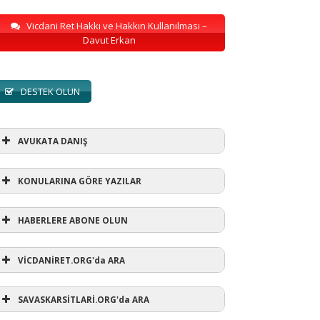
Vicdani Ret Hakkı ve Hakkın Kullanılması –
Davut Erkan
DESTEK OLUN
AVUKATA DANIŞ
KONULARINA GÖRE YAZILAR
HABERLERE ABONE OLUN
KONULARINA GÖRE YAZILAR
VİCDANİRET.ORG'da ARA
AVUKATA DANIŞ
(1)
SAVASKARSİTLARİ.ORG'da ARA
refusewar
(3)
ur' ihtarı