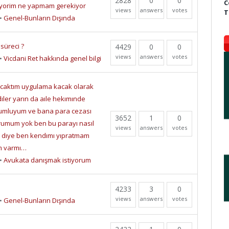
2828
0
0
C
oyorim ne yapmam gerekiyor
views
answers
votes
T
•
Genel-Bunların Dışında
süreci ?
4429
0
0
views
answers
votes
•
Vicdani Ret hakkında genel bilgi
ıcaktım uygulama kacak olarak
dıler yarın da aıle hekımınde
umluyum ve bana para cezası
3652
1
0
urumum yok ben bu parayı nasıl
views
answers
votes
k dıye ben kendımı yıpratmam
m varmı…
•
Avukata danışmak istiyorum
4233
3
0
views
answers
votes
•
Genel-Bunların Dışında