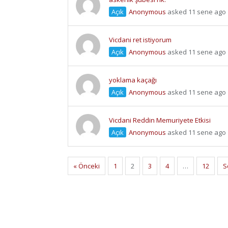
Açık
Anonymous
asked 11 sene ago
Vicdani ret istiyorum
Açık
Anonymous
asked 11 sene ago
yoklama kaçağı
Açık
Anonymous
asked 11 sene ago
Vicdani Reddin Memuriyete Etkisi
Açık
Anonymous
asked 11 sene ago
« Önceki
1
2
3
4
…
12
S