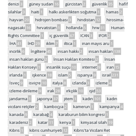
denizi
3
güney sudan
16
gürcistan
2
güvenlik
35
hafif
silahlar
3
haiti
1
halkı askerlikten soğutma
1
hamas
2
hayvan
20
hidrojen bombası
3
hindistan
12
hirosima-
nagasaki
16
hırvatistan
1
hollanda
5
hrw
31
Human
Rights Committee
1
iç güvenlik
67
ICAN
3
IFOR
2
İHA
41
İHD
29
iklim
7
iltica
1
inan mayıs aru
1
incirlik
6
İngiltere
45
insan hakkı
2
insan hakları
138
insan hakları günü
2
İnsan Hakları Komitesi
2
İnsan
Hakları Konseyi
1
insanlık suçu
10
internet
9
iran
15
irlanda
1
işkence
18
islam
5
ispanya
9
israil
231
İsveç
9
isviçre
10
italya
8
izlanda
3
izleme
4
izleme-dinleme
9
ırak
28
ırkçılık
10
ışid
53
jandarma
1
japonya
37
jitem
1
kadın
101
kadın
vicdani retçiler
2
kamboçya
2
kamerun
1
kampanya
4
kanada
9
karabağ
4
karaburun bilim kongresi
1
karadeniz
2
katar
11
kenya
1
kimyasal silah
19
Kıbrıs
1
kıbrıs cumhuriyeti
12
Kıbrıs'ta Vicdani Ret