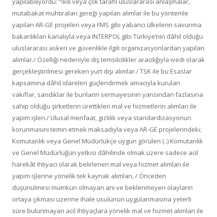
yapılabiliyordu: “İkili veya çok taraflı uluslararası anlaşmalar,
mutabakat muhtıraları gereği yapılan alımlar ile bu yöntemle
yapılan AR-GE projeleri veya FMS gibi yabancı ülkelerin savunma
bakanlıkları kanalıyla veya INTERPOL gibi Türkiye’nin dâhil olduğu
uluslararası askeri ve güvenlikle ilgili organizasyonlardan yapılan
alımlar./ Özelliği nedeniyle dış temsilcilikler aracılığıyla ivedi olarak
gerçekleştirilmesi gereken yurt dışı alımlar./ TSK ile bu Esaslar
kapsamına dâhil idareleri güçlendirmek amacıyla kurulan
vakıflar, sandıklar ile bunların sermayesinin yarısından fazlasına
sahip olduğu şirketlerin ürettikleri mal ve hizmetlerin alımları ile
yapım işleri./ Ulusal menfaat, gizlilik veya standardizasyonun
korunmasını temin etmek maksadıyla veya AR-GE projelerindeki;
Komutanlık veya Genel Müdürlükçe uygun görülen (..) Komutanlık
ve Genel Müdürlüğün yetkisi dâhilinde olmak üzere sadece acil
harekât ihtiyacı olarak belirlenen mal veya hizmet alımları ile
yapım işlerine yönelik tek kaynak alımları, / Önceden
düşünülmesi mümkün olmayan ani ve beklenmeyen olayların
ortaya çıkması üzerine ihale usulünün uygulanmasına yeterli
süre bulunmayan acil ihtiyaçlara yönelik mal ve hizmet alımları ile