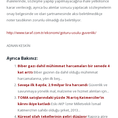
ihalelerinde, sözleşme yapılıp yapılmayacağına ihale yetkilisince
karar verileceği, ayrıca bu alımlar sonucu yapılacak sözleşmelerin
onay belgesinde ve idari şartnamesinde aksi belirtilmedikçe
noter tasdikinin zorunlu olmadığı da belirtiliyor.
http://www.taraf.com.tr/ekonomi/goturu-usulu-guvenlik/
ADNAN KESKİN
Ayrıca Bakınız:
Biber gazı dahil mühimmat harcamaları bir senede 4
kat arttı
Biber gazının da dahil olduğu mühimmat
harcamalarına, yılın ilk beş...
Savaşa ilk 8 ayda; 2.9 milyar lira harcandı
Güvenlik ve
savunmaya yönelik mal, malzeme ve hizmet alımları için...
TOMA satışlarındaki yüzde 76 artış Katmerciler’in
kârını ikiye katladı
Eski AKP İzmir Milletvekili İsmail
Katmerci’nin sahibi olduğu şirket, 2013...
Küresel silah tekellerinin geliri düşüyor
Rapora göre