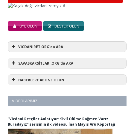
ÜYE OLUN
DESTEK OLUN
VİCDANİRET.ORG'da ARA
SAVASKARSİTLARİ.ORG'da ARA
HABERLERE ABONE OLUN
VIDEOLARIMIZ
“Vicdani Retçiler Anlatıyor: Sivil Ölüme Rağmen Varız
Buradayız” serisinin ilk videosu İnan Mayıs Aru Röportajı