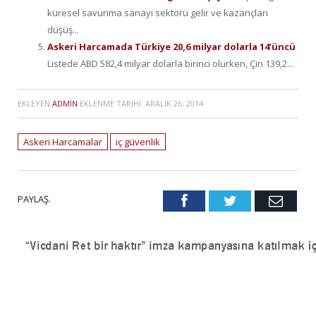
küresel savunma sanayi sektörü gelir ve kazançları
düşüş...
Askeri Harcamada Türkiye 20,6 milyar dolarla 14’üncü
Listede ABD 582,4 milyar dolarla birinci olurken, Çin 139,2...
EKLEYEN
ADMIN
EKLENME TARIHI:
ARALIK 26, 2014
Askeri Harcamalar
iç güvenlik
PAYLAŞ.
Facebook
Twitter
Emai