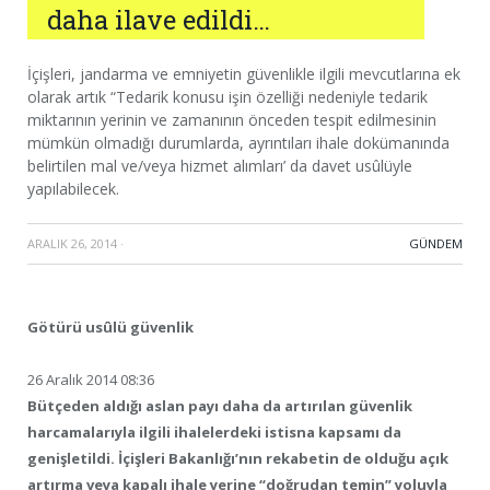
daha ilave edildi…
İçişleri, jandarma ve emniyetin güvenlikle ilgili mevcutlarına ek
olarak artık “Tedarik konusu işin özelliği nedeniyle tedarik
miktarının yerinin ve zamanının önceden tespit edilmesinin
mümkün olmadığı durumlarda, ayrıntıları ihale dokümanında
belirtilen mal ve/veya hizmet alımları’ da davet usûlüyle
yapılabilecek.
ARALIK 26, 2014
·
GÜNDEM
Götürü usûlü güvenlik
26 Aralık 2014 08:36
Bütçeden aldığı aslan payı daha da artırılan güvenlik
harcamalarıyla ilgili ihalelerdeki istisna kapsamı da
genişletildi. İçişleri Bakanlığı’nın rekabetin de olduğu açık
artırma veya kapalı ihale yerine “doğrudan temin” yoluyla