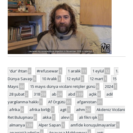
'dur' ihtarı
3
#refusewar
1
1 aralık
11
1 eylül
12
1.
Dünya Savaşı
5
10 Aralık
1
12 eylül
3
12 mart
1
15
Mayıs
44
15 mayıs dünya vicdani retçiler günü
6
2024
1
28 şubat
2
318
59
ab
24
abd
319
açlık
6
adil
yargılanma hakkı
1
Af Örgütü
61
afganistan
31
afrika
9
afrika birliği
1
agit
1
aihm
26
Akdeniz Vicdani
Ret Buluşması
6
akka
1
alevi
1
ali fikri ışık
13
almanya
128
Alper Sapan
1
amfide konuşulmayanlar
1
anarşist kadınlar
1
Anayasa Mahkemesi
4
anti-