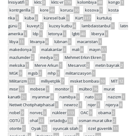
İnisiyatifi
1
kktc
3
kktc-vr
179
kolombiya
48
kongo
1
kontrgerilla
2
kore
49
korucu
30
kosova
1
kosta
rika
1
küba
2
küresel bak
1
Kürt
317
kurtuluş
günü
2
kuveyt
2
kuzey kutbu
4
lambdaistanbul
1
latin
amerika
1
ldp
1
letonya
1
lgbti
40
liberya
1
libya
11
litvanya
6
lübnan
3
macaristan
1
makedonya
1
malakanlar
3
mali
8
mayın
51
mazlumder
2
medya
25
Mehmet Erkin Ekren
1
meksika
1
Merve Arkun
1
Mesarvot
2
metin bayrak
2
MGK
9
mgsb
2
mhp
1
militarizasyon
1
Militarizm
123
milliyetçilik
7
misket bombası
10
MİT
12
mısır
16
mobese
1
monitor
1
mülteci
76
murat
kanatlı
21
myanmar
8
namibya
1
nato
107
nazizm
1
Netiwit Chotiphatphaisal
1
newroz
1
nijer
1
nijerya
8
nobel
9
norveç
3
nükleer
113
OAC
9
obama
2
ODTÜ
1
ohal
43
ortadoğu
15
osman murat ülke
2
otorite
1
Oyak
10
oyuncak silah
4
özel güvenlik
11