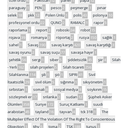
özel ordu
4
Pakistan
12
panel
1
papa
12
paraguay
1
PEN
1
pesco
2
peşmerge
1
pınar
selek
18
pkk
12
Polen Ünlü
1
polis
43
polonya
10
profesyonel ordu
22
QUNO
2
RAMALC
1
rapor
5
raporlama
1
report
3
roboski
34
robot
15
rojava
39
romanya
3
röportaj
2
rusya
150
sağlık
1
sahel
1
Savaş
190
savaş karşıtı
420
savaş karşıtlığı
3
savaş oyunu
2
savaş suçu
77
savaşa hayır
1
şehitlik
56
sergi
1
siber
5
şiddetsizlik
45
şiir
4
Silah
- Yerli
162
silah projeleri
5
Silah ticareti
256
Silahlanma
114
şili
1
şiö
1
SIPRI
41
Sivil
İtaatsizlik
29
sivil ölüm
5
sığınma
1
sıkıyönetim
1
sırbistan
1
somali
8
sosyal medya
8
soykırım
15
sözleşmeli er
17
srilanka
2
sudan
12
Şüpheli Asker
Ölümleri
358
Suriye
172
Suruç Katliamı
1
suudi
arabistan
45
tayland
16
tayvan
4
tck 318
1
The
Multiplier Effect Of The Violation Of The Right To Conscientious
Objection
1
tihv
5
toma
2
TSK
188
tunus
1