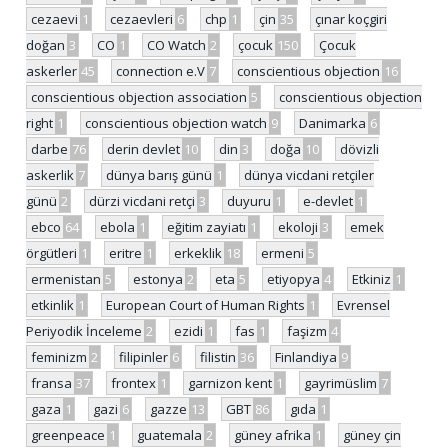
cezaevi
1
cezaevleri
6
chp
1
çin
35
çınar koçgiri
doğan
3
CO
1
CO Watch
2
çocuk
150
Çocuk
askerler
45
connection e.V
7
conscientious objection
16
conscientious objection association
5
conscientious objection
right
1
conscientious objection watch
9
Danimarka
6
darbe
76
derin devlet
10
din
3
doğa
10
dövizli
askerlik
7
dünya barış günü
1
dünya vicdani retçiler
günü
2
dürzi vicdani retçi
3
duyuru
1
e-devlet
1
ebco
64
ebola
1
eğitim zayiatı
1
ekoloji
3
emek
örgütleri
1
eritre
1
erkeklik
18
ermeni
5
ermenistan
5
estonya
2
eta
5
etiyopya
4
Etkiniz
1
etkinlik
1
European Court of Human Rights
1
Evrensel
Periyodik İnceleme
2
ezidi
1
fas
1
faşizm
4
feminizm
2
filipinler
6
filistin
36
Finlandiya
9
fransa
37
frontex
1
garnizon kent
1
gayrimüslim
7
gaza
1
gazi
6
gazze
13
GBT
86
gıda
1
greenpeace
1
guatemala
2
güney afrika
1
güney çin