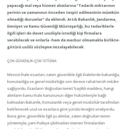
yapacağı mal veya hizmet alımlarına “Tedarik miktarının
yerinin ve zamanının önceden tespit edilmesinin mümkün
olmadığı durumlar” da eklendi. Artık Bakanlık, Jandarma,
Emniyet ve Kamu Güvenliği Müsteşarlığı, bu tedariklerle
ilgili işleri de davet usulüyle istediği kişi firmalara
verebilecek ve onlarla -hem de mecbur olmamakla birlikte-
götürü usûlü sözleşme imzalayabilecek.
ÇOK GÜVENLİK-ÇOK İSTİSNA
Mevcut ihale esasları; zaten güvenlikle ilgili ihalelerde bakanlığa,
komutanlığa ve genel müdürlüğe son derece rahat tercih imkânı
sağlıyordu. Esasların ‘doğrudan temin’ başlıklı maddesi, hangi
alımların kamu ihale kanununun diğer hükümleriyle bağlı
kalmadan Bakanlık, Komutanlık veya genel müdürlük tarafından
belirlenecek usul ve esaslara göre yürütü-leceğini sıralıyordu.
Buna göre; güvenlikle ilgili şu alımlar, zaten doğrudan temin
yöntemiyle, yani ihaleye çıkılmadan istenen firmalardan