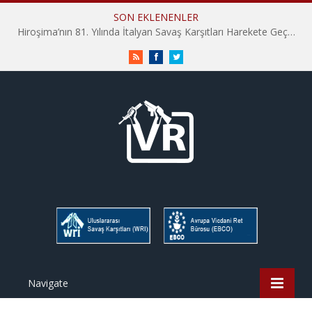
SON EKLENENLER
Hiroşima’nın 81. Yılında İtalyan Savaş Karşıtları Harekete Geçti: “Hatırlamak yeterli değil”
RSS
Facebook
Twitter
Navigate