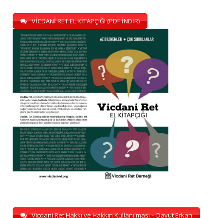
VİCDANİ RET EL KİTAPÇIĞI (PDF İNDİR)
Vicdani Ret Hakkı ve Hakkın Kullanılması – Davut Erkan