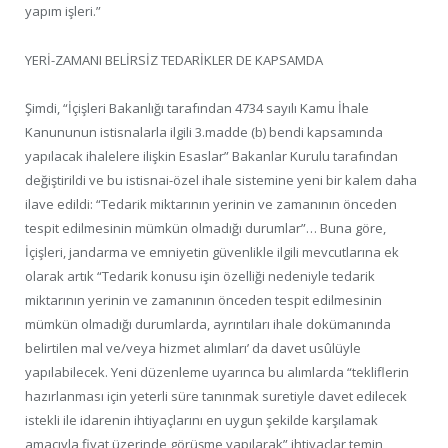
yapım işleri.”
YERİ-ZAMANI BELİRSİZ TEDARİKLER DE KAPSAMDA
Şimdi, “İçişleri Bakanlığı tarafından 4734 sayılı Kamu İhale
Kanununun istisnalarla ilgili 3.madde (b) bendi kapsamında
yapılacak ihalelere ilişkin Esaslar” Bakanlar Kurulu tarafından
değiştirildi ve bu istisnai-özel ihale sistemine yeni bir kalem daha
ilave edildi: “Tedarik miktarının yerinin ve zamanının önceden
tespit edilmesinin mümkün olmadığı durumlar”… Buna göre,
İçişleri, jandarma ve emniyetin güvenlikle ilgili mevcutlarına ek
olarak artık “Tedarik konusu işin özelliği nedeniyle tedarik
miktarının yerinin ve zamanının önceden tespit edilmesinin
mümkün olmadığı durumlarda, ayrıntıları ihale dokümanında
belirtilen mal ve/veya hizmet alımları’ da davet usûlüyle
yapılabilecek. Yeni düzenleme uyarınca bu alımlarda “tekliflerin
hazırlanması için yeterli süre tanınmak suretiyle davet edilecek
istekli ile idarenin ihtiyaçlarını en uygun şekilde karşılamak
amacıyla fiyat üzerinde görüşme yapılarak” ihtiyaçlar temin