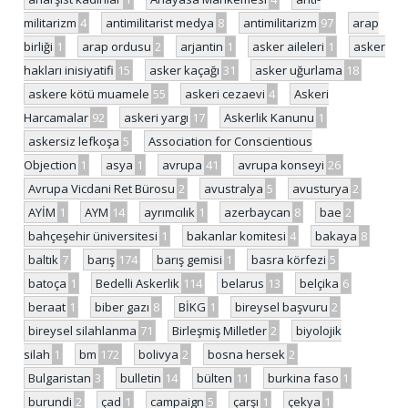
militarizm
4
antimilitarist medya
8
antimilitarizm
97
arap
birliği
1
arap ordusu
2
arjantin
1
asker aileleri
1
asker
hakları inisiyatifi
15
asker kaçağı
31
asker uğurlama
18
askere kötü muamele
55
askeri cezaevi
4
Askeri
Harcamalar
92
askeri yargı
17
Askerlik Kanunu
1
askersiz lefkoşa
5
Association for Conscientious
Objection
1
asya
1
avrupa
41
avrupa konseyi
26
Avrupa Vicdani Ret Bürosu
2
avustralya
5
avusturya
2
AYİM
1
AYM
14
ayrımcılık
1
azerbaycan
8
bae
2
bahçeşehir üniversitesi
1
bakanlar komitesi
4
bakaya
8
baltık
7
barış
174
barış gemisi
1
basra körfezi
5
batoça
1
Bedelli Askerlik
114
belarus
13
belçika
6
beraat
1
biber gazı
8
BİKG
1
bireysel başvuru
2
bireysel silahlanma
71
Birleşmiş Milletler
2
biyolojik
silah
1
bm
172
bolivya
2
bosna hersek
2
Bulgaristan
3
bulletin
14
bülten
11
burkina faso
1
burundi
2
çad
1
campaign
5
çarşı
1
çekya
1