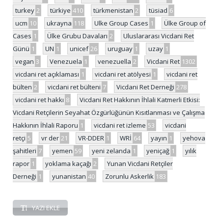
turkey
2
türkiye
410
türkmenistan
2
tüsiad
6
ucm
10
ukrayna
118
Ulke Group Cases
1
Ülke Group of
Cases
1
Ülke Grubu Davaları
2
Uluslararası Vicdani Ret
Günü
1
UN
1
unicef
26
uruguay
1
uzay
1
vegan
3
Venezuela
1
venezuella
2
Vicdani Ret
1302
vicdani ret açıklaması
1
vicdani ret atölyesi
1
vicdani ret
bülten
2
vicdani ret bülteni
7
Vicdani Ret Derneği
278
vicdani ret hakkı
8
Vicdani Ret Hakkının İhlali Katmerli Etkisi:
Vicdani Retçilerin Seyahat Özgürlüğünün Kısıtlanması ve Çalışma
Hakkının İhlali Raporu
1
vicdani ret izleme
53
vicdani
retçi
5
vr der
21
VR-DDER
1
WRİ
64
yayın
1
yehova
şahitleri
7
yemen
59
yeni zelanda
1
yeniçağ
1
yılık
rapor
1
yoklama kaçağı
2
Yunan Vicdani Retçiler
Derneği
1
yunanistan
40
Zorunlu Askerlik
183
YAZI EKLE