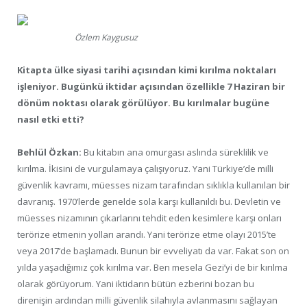
Özlem Kaygusuz
Kitapta ülke siyasi tarihi açısından kimi kırılma noktaları
işleniyor. Bugünkü iktidar açısından özellikle 7 Haziran bir
dönüm noktası olarak görülüyor. Bu kırılmalar bugüne
nasıl etki etti?
Behlül Özkan:
Bu kitabın ana omurgası aslında süreklilik ve
kırılma. İkisini de vurgulamaya çalışıyoruz. Yani Türkiye’de milli
güvenlik kavramı, müesses nizam tarafından sıklıkla kullanılan bir
davranış. 1970’lerde genelde sola karşı kullanıldı bu. Devletin ve
müesses nizamının çıkarlarını tehdit eden kesimlere karşı onları
terörize etmenin yolları arandı. Yani terörize etme olayı 2015’te
veya 2017’de başlamadı. Bunun bir evveliyatı da var. Fakat son on
yılda yaşadığımız çok kırılma var. Ben mesela Gezi’yi de bir kırılma
olarak görüyorum. Yani iktidarın bütün ezberini bozan bu
direnişin ardından milli güvenlik silahıyla avlanmasını sağlayan