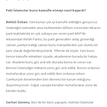
Peki İslamcılar bunu kamufle etmeyi nasıl başardı?
Behlül Özkan:
Yani bunun çok iyi kamufle edildiğini görüyoruz.
İstatistiğini tutmadım ama muhtemelen 60’ların sonundan itibaren
parti teşkilatında en çok subaya yer veren parti MSP’dir.
Arkasından Refah Partisi, bu parti generalleri aday gösterdiği
zaman, partiye kattığı zaman bunu manşetlerden çok olumlu bir
tavır olarak değerlendiriyorlardı. 70’lerde de böyle. Yani bunu
bence kamufle etmekten ziyade, akademinin burada bir hatası
var. Akademi bunu göz ardı etti. Burada bence iki sorun var.
Birincisi İslamcılığın militarist yönü göz ardı edildi. İkincisi ordunun
muhafazakar yönü göz ardı edildi. Ben ordunun erken
Cumhuriyet döneminden beri devrimci bir kurum olduğunu
düşünmüyorum. Soğuk savaşla beraber muhafazakar yönü de
kendini buldu.
Serhat Güvenç:
Ben de bir ilave yapayım. Aslında İslamcılar