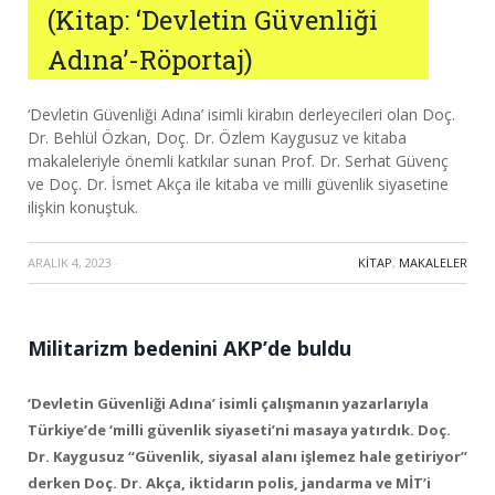
(Kitap: ‘Devletin Güvenliği
Adına’-Röportaj)
‘Devletin Güvenliği Adına’ isimli kirabın derleyecileri olan Doç.
Dr. Behlül Özkan, Doç. Dr. Özlem Kaygusuz ve kitaba
makaleleriyle önemli katkılar sunan Prof. Dr. Serhat Güvenç
ve Doç. Dr. İsmet Akça ile kitaba ve milli güvenlik siyasetine
ilişkin konuştuk.
ARALIK 4, 2023
·
KITAP
,
MAKALELER
Militarizm bedenini AKP’de buldu
‘Devletin Güvenliği Adına’ isimli çalışmanın yazarlarıyla
Türkiye’de ‘milli güvenlik siyaseti’ni masaya yatırdık. Doç.
Dr. Kaygusuz “Güvenlik, siyasal alanı işlemez hale getiriyor”
derken Doç. Dr. Akça, iktidarın polis, jandarma ve MİT’i