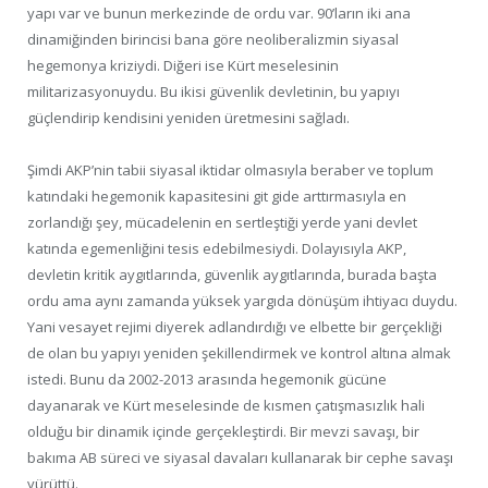
yapı var ve bunun merkezinde de ordu var. 90’ların iki ana
dinamiğinden birincisi bana göre neoliberalizmin siyasal
hegemonya kriziydi. Diğeri ise Kürt meselesinin
militarizasyonuydu. Bu ikisi güvenlik devletinin, bu yapıyı
güçlendirip kendisini yeniden üretmesini sağladı.
Şimdi AKP’nin tabii siyasal iktidar olmasıyla beraber ve toplum
katındaki hegemonik kapasitesini git gide arttırmasıyla en
zorlandığı şey, mücadelenin en sertleştiği yerde yani devlet
katında egemenliğini tesis edebilmesiydi. Dolayısıyla AKP,
devletin kritik aygıtlarında, güvenlik aygıtlarında, burada başta
ordu ama aynı zamanda yüksek yargıda dönüşüm ihtiyacı duydu.
Yani vesayet rejimi diyerek adlandırdığı ve elbette bir gerçekliği
de olan bu yapıyı yeniden şekillendirmek ve kontrol altına almak
istedi. Bunu da 2002-2013 arasında hegemonik gücüne
dayanarak ve Kürt meselesinde de kısmen çatışmasızlık hali
olduğu bir dinamik içinde gerçekleştirdi. Bir mevzi savaşı, bir
bakıma AB süreci ve siyasal davaları kullanarak bir cephe savaşı
yürüttü.