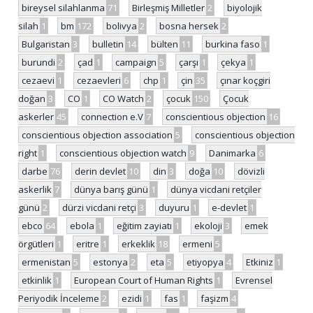
bireysel silahlanma
71
Birleşmiş Milletler
2
biyolojik
silah
1
bm
172
bolivya
2
bosna hersek
2
Bulgaristan
3
bulletin
14
bülten
11
burkina faso
1
burundi
2
çad
1
campaign
5
çarşı
1
çekya
1
cezaevi
1
cezaevleri
6
chp
1
çin
35
çınar koçgiri
doğan
3
CO
1
CO Watch
2
çocuk
150
Çocuk
askerler
45
connection e.V
7
conscientious objection
16
conscientious objection association
5
conscientious objection
right
1
conscientious objection watch
9
Danimarka
6
darbe
76
derin devlet
10
din
3
doğa
10
dövizli
askerlik
7
dünya barış günü
1
dünya vicdani retçiler
günü
2
dürzi vicdani retçi
3
duyuru
1
e-devlet
1
ebco
64
ebola
1
eğitim zayiatı
1
ekoloji
3
emek
örgütleri
1
eritre
1
erkeklik
18
ermeni
5
ermenistan
5
estonya
2
eta
5
etiyopya
4
Etkiniz
1
etkinlik
1
European Court of Human Rights
1
Evrensel
Periyodik İnceleme
2
ezidi
1
fas
1
faşizm
4