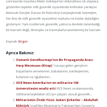
sonrasında Gazeteci Metin Göktepe’nin öldürülmesi vb olaylara
gösterilen tepkiler milli güvenlik siyasetinde kırılmalar yaratıyor.
Manisalı Gençler Davası ile Roboski’yi karşılaştırmak istemiştim,
her ikisi de milli güvenlik siyasetinin toplumu ne kadar dışladığını
gösteriyor. Yani özetlersek güvenlik, yalnızca devletin tanımladığı
bir kavram değil, direnişler ve travmalarla tanımlanmış bir kavram.
Kaynak:
Birgün
Ayrıca Bakınız:
Osmanlı Genelkurmayı’nın Bir Propaganda Aracı:
Harp Mecmuası (Kitap)
"savaşa giden gençlerin
başarılarını annelerinin, babalarının, kardeşlerinin,
kızlarının ve oğullarının...
VICE News Amerika’nın en militarize 100
üniversitesini analiz etti
VICE News sıralamasında;
istihbarat teşkilatları (IC) için çalışan, ulusal güvenlik...
Militarizmin Öteki Yüzü: Askeri Şirketler – Abdullah
Köktürk
İsrail’den Myanmar’a, Pakistan’dan Cezayir’e,