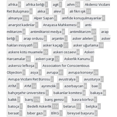
afrika
9
afrika birliği
1
agit
1
aihm
26
Akdeniz Vicdani
Ret Buluşması
6
akka
1
alevi
1
ali fikri ışık
13
almanya
128
Alper Sapan
1
amfide konuşulmayanlar
1
anarşist kadınlar
1
Anayasa Mahkemesi
4
anti-
militarizm
4
antimilitarist medya
8
antimilitarizm
97
arap
birliği
1
arap ordusu
2
arjantin
1
asker aileleri
1
asker
hakları inisiyatifi
15
asker kaçağı
31
asker uğurlama
18
askere kötü muamele
55
askeri cezaevi
4
Askeri
Harcamalar
92
askeri yargı
17
Askerlik Kanunu
1
askersiz lefkoşa
5
Association for Conscientious
Objection
1
asya
1
avrupa
41
avrupa konseyi
26
Avrupa Vicdani Ret Bürosu
2
avustralya
5
avusturya
2
AYİM
1
AYM
14
ayrımcılık
1
azerbaycan
8
bae
2
bahçeşehir üniversitesi
1
bakanlar komitesi
4
bakaya
8
baltık
7
barış
174
barış gemisi
1
basra körfezi
5
batoça
1
Bedelli Askerlik
114
belarus
13
belçika
6
beraat
1
biber gazı
8
BİKG
1
bireysel başvuru
2