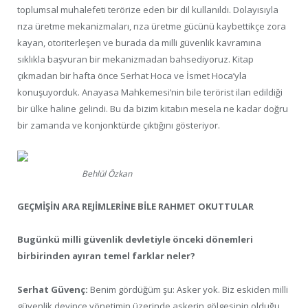
toplumsal muhalefeti terörize eden bir dil kullanıldı. Dolayısıyla
rıza üretme mekanizmaları, rıza üretme gücünü kaybettikçe zora
kayan, otoriterleşen ve burada da milli güvenlik kavramına
sıklıkla başvuran bir mekanizmadan bahsediyoruz. Kitap
çıkmadan bir hafta önce Serhat Hoca ve İsmet Hoca’yla
konuşuyorduk. Anayasa Mahkemesi’nin bile terörist ilan edildiği
bir ülke haline gelindi. Bu da bizim kitabın mesela ne kadar doğru
bir zamanda ve konjonktürde çıktığını gösteriyor.
Behlül Özkan
GEÇMİŞİN ARA REJİMLERİNE BİLE RAHMET OKUTTULAR
Bugünkü milli güvenlik devletiyle önceki dönemleri
birbirinden ayıran temel farklar neler?
Serhat Güvenç:
Benim gördüğüm şu: Asker yok. Biz eskiden milli
güvenlik deyince yönetimin üzerinde askerin gölgesinin olduğu