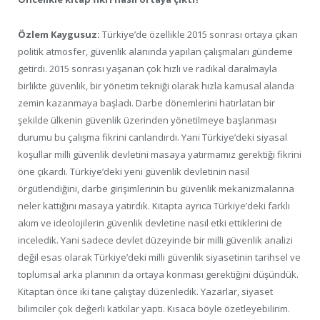
Özlem Kaygusuz:
Türkiye’de özellikle 2015 sonrası ortaya çıkan
politik atmosfer, güvenlik alanında yapılan çalışmaları gündeme
getirdi. 2015 sonrası yaşanan çok hızlı ve radikal daralmayla
birlikte güvenlik, bir yönetim tekniği olarak hızla kamusal alanda
zemin kazanmaya başladı. Darbe dönemlerini hatırlatan bir
şekilde ülkenin güvenlik üzerinden yönetilmeye başlanması
durumu bu çalışma fikrini canlandırdı. Yani Türkiye’deki siyasal
koşullar milli güvenlik devletini masaya yatırmamız gerektiği fikrini
öne çıkardı. Türkiye’deki yeni güvenlik devletinin nasıl
örgütlendiğini, darbe girişimlerinin bu güvenlik mekanizmalarına
neler kattığını masaya yatırdık. Kitapta ayrıca Türkiye’deki farklı
akım ve ideolojilerin güvenlik devletine nasıl etki ettiklerini de
inceledik. Yani sadece devlet düzeyinde bir milli güvenlik analizi
değil esas olarak Türkiye’deki milli güvenlik siyasetinin tarihsel ve
toplumsal arka planının da ortaya konması gerektiğini düşündük.
Kitaptan önce iki tane çalıştay düzenledik. Yazarlar, siyaset
bilimciler çok değerli katkılar yaptı. Kısaca böyle özetleyebilirim.