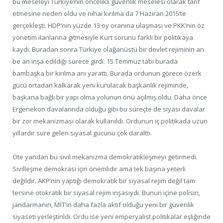
bu meseleyi Türkiye’nin öncelikli güvenlik meselesi olarak tarif
etmesine neden oldu ve nihai kırılma da 7 Haziran 2015’te
gerçekleşti. HDP’nin yüzde 13 oy oranına ulaşması ve PKK’nin öz
yönetim ilanlarına gitmesiyle Kürt sorunu farklı bir politikaya
kaydı. Buradan sonra Türkiye olağanüstü bir devlet rejiminin an
be an inşa edildiği sürece girdi. 15 Temmuz tabi burada
bambaşka bir kırılma anı yarattı. Burada ordunun görece özerk
gücü ortadan kalkarak yeni kurulacak başkanlık rejiminde,
başkana bağlı bir yapı olma yolunun önü açılmış oldu. Daha önce
Ergenekon davalarında olduğu gibi bu süreçte de siyasi davalar
bir zor mekanizması olarak kullanıldı. Ordunun iç politikada uzun
yıllardır süre gelen siyasal gücünü çok daralttı.
Öte yandan bu sivil mekanizma demokratikleşmeyi getirmedi.
Sivilleşme demokrasi için önemlidir ama tek başına yeterli
değildir. AKP’nin yaptığı demokratik bir siyasal rejim değil tam
tersine otokratik bir siyasal rejim inşasıydı. Bunun içine polisin,
jandarmanın, MİT’in daha fazla aktif olduğu yeni bir güvenlik
siyaseti yerleştirildi. Ordu ise yeni emperyalist politikalar eşliğinde