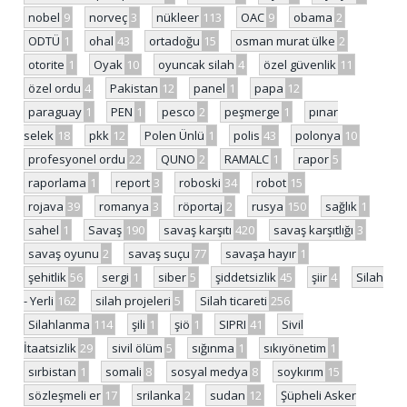
nobel
9
norveç
3
nükleer
113
OAC
9
obama
2
ODTÜ
1
ohal
43
ortadoğu
15
osman murat ülke
2
otorite
1
Oyak
10
oyuncak silah
4
özel güvenlik
11
özel ordu
4
Pakistan
12
panel
1
papa
12
paraguay
1
PEN
1
pesco
2
peşmerge
1
pınar
selek
18
pkk
12
Polen Ünlü
1
polis
43
polonya
10
profesyonel ordu
22
QUNO
2
RAMALC
1
rapor
5
raporlama
1
report
3
roboski
34
robot
15
rojava
39
romanya
3
röportaj
2
rusya
150
sağlık
1
sahel
1
Savaş
190
savaş karşıtı
420
savaş karşıtlığı
3
savaş oyunu
2
savaş suçu
77
savaşa hayır
1
şehitlik
56
sergi
1
siber
5
şiddetsizlik
45
şiir
4
Silah
- Yerli
162
silah projeleri
5
Silah ticareti
256
Silahlanma
114
şili
1
şiö
1
SIPRI
41
Sivil
İtaatsizlik
29
sivil ölüm
5
sığınma
1
sıkıyönetim
1
sırbistan
1
somali
8
sosyal medya
8
soykırım
15
sözleşmeli er
17
srilanka
2
sudan
12
Şüpheli Asker