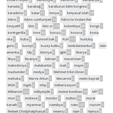
kanada
9
karabağ
4
karaburun bilim kongresi
1
karadeniz
2
katar
11
kenya
1
kimyasal silah
19
Kıbrıs
1
kıbrıs cumhuriyeti
12
Kıbrıs'ta Vicdani Ret
İnisiyatifi
1
kktc
3
kktc-vr
179
kolombiya
48
kongo
1
kontrgerilla
2
kore
49
korucu
30
kosova
1
kosta
rika
1
küba
2
küresel bak
1
Kürt
317
kurtuluş
günü
2
kuveyt
2
kuzey kutbu
4
lambdaistanbul
1
latin
amerika
1
ldp
1
letonya
1
lgbti
40
liberya
1
libya
11
litvanya
6
lübnan
3
macaristan
1
makedonya
1
malakanlar
3
mali
8
mayın
51
mazlumder
2
medya
25
Mehmet Erkin Ekren
1
meksika
1
Merve Arkun
1
Mesarvot
2
metin bayrak
2
MGK
9
mgsb
2
mhp
1
militarizasyon
1
Militarizm
123
milliyetçilik
7
misket bombası
10
MİT
12
mısır
16
mobese
1
monitor
1
mülteci
76
murat
kanatlı
21
myanmar
8
namibya
1
nato
107
nazizm
1
Netiwit Chotiphatphaisal
1
newroz
1
nijer
1
nijerya
8