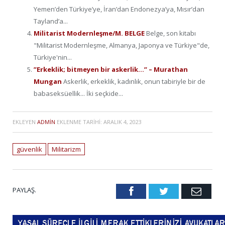
Yemen’den Türkiye’ye, İran’dan Endonezya’ya, Mısır’dan
Tayland’a...
Militarist Modernleşme/M. BELGE
Belge, son kitabı
"Militarist Modernleşme, Almanya, Japonya ve Türkiye"de,
Türkiye'nin...
”Erkeklik; bitmeyen bir askerlik…” – Murathan
Mungan
Askerlik, erkeklik, kadınlık, onun tabiriyle bir de
babaseksüellik... İki seçkide...
EKLEYEN
ADMIN
EKLENME TARIHI:
ARALIK 4, 2023
güvenlik
Militarizm
PAYLAŞ.
Facebook
Twitter
Emai