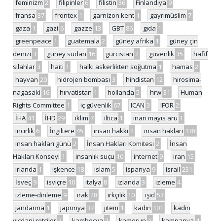
feminizm
2
filipinler
6
filistin
36
Finlandiya
9
fransa
37
frontex
1
garnizon kent
1
gayrimüslim
7
gaza
1
gazi
6
gazze
13
GBT
86
gıda
1
greenpeace
1
guatemala
2
güney afrika
1
güney çin
denizi
3
güney sudan
16
gürcistan
2
güvenlik
35
hafif
silahlar
3
haiti
1
halkı askerlikten soğutma
1
hamas
2
hayvan
20
hidrojen bombası
3
hindistan
12
hirosima-
nagasaki
16
hırvatistan
1
hollanda
5
hrw
31
Human
Rights Committee
1
iç güvenlik
67
ICAN
3
IFOR
2
İHA
41
İHD
29
iklim
7
iltica
1
inan mayıs aru
1
incirlik
6
İngiltere
45
insan hakkı
2
insan hakları
138
insan hakları günü
2
İnsan Hakları Komitesi
2
İnsan
Hakları Konseyi
1
insanlık suçu
10
internet
9
iran
15
irlanda
1
işkence
18
islam
5
ispanya
9
israil
231
İsveç
9
isviçre
10
italya
8
izlanda
3
izleme
4
izleme-dinleme
9
ırak
28
ırkçılık
10
ışid
53
jandarma
1
japonya
37
jitem
1
kadın
101
kadın
vicdani retçiler
2
kamboçya
2
kamerun
1
kampanya
4