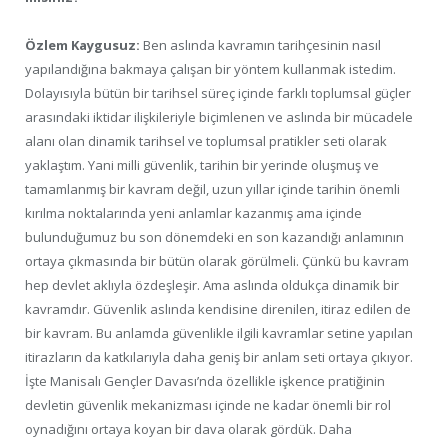
Özlem Kaygusuz:
Ben aslında kavramın tarihçesinin nasıl
yapılandığına bakmaya çalışan bir yöntem kullanmak istedim.
Dolayısıyla bütün bir tarihsel süreç içinde farklı toplumsal güçler
arasındaki iktidar ilişkileriyle biçimlenen ve aslında bir mücadele
alanı olan dinamik tarihsel ve toplumsal pratikler seti olarak
yaklaştım. Yani milli güvenlik, tarihin bir yerinde oluşmuş ve
tamamlanmış bir kavram değil, uzun yıllar içinde tarihin önemli
kırılma noktalarında yeni anlamlar kazanmış ama içinde
bulunduğumuz bu son dönemdeki en son kazandığı anlamının
ortaya çıkmasında bir bütün olarak görülmeli. Çünkü bu kavram
hep devlet aklıyla özdeşleşir. Ama aslında oldukça dinamik bir
kavramdır. Güvenlik aslında kendisine direnilen, itiraz edilen de
bir kavram. Bu anlamda güvenlikle ilgili kavramlar setine yapılan
itirazların da katkılarıyla daha geniş bir anlam seti ortaya çıkıyor.
İşte Manisalı Gençler Davası’nda özellikle işkence pratiğinin
devletin güvenlik mekanizması içinde ne kadar önemli bir rol
oynadığını ortaya koyan bir dava olarak gördük. Daha