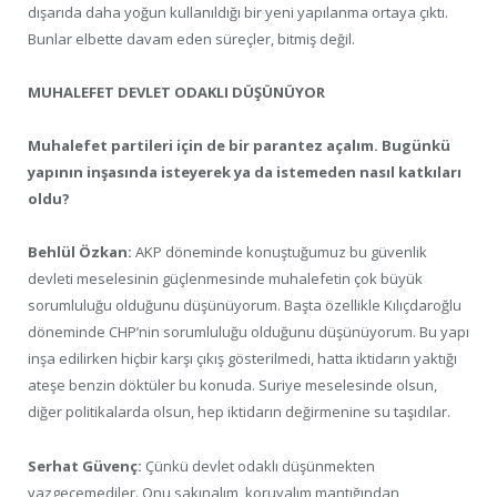
dışarıda daha yoğun kullanıldığı bir yeni yapılanma ortaya çıktı.
Bunlar elbette davam eden süreçler, bitmiş değil.
MUHALEFET DEVLET ODAKLI DÜŞÜNÜYOR
Muhalefet partileri için de bir parantez açalım. Bugünkü
yapının inşasında isteyerek ya da istemeden nasıl katkıları
oldu?
Behlül Özkan:
AKP döneminde konuştuğumuz bu güvenlik
devleti meselesinin güçlenmesinde muhalefetin çok büyük
sorumluluğu olduğunu düşünüyorum. Başta özellikle Kılıçdaroğlu
döneminde CHP’nin sorumluluğu olduğunu düşünüyorum. Bu yapı
inşa edilirken hiçbir karşı çıkış gösterilmedi, hatta iktidarın yaktığı
ateşe benzin döktüler bu konuda. Suriye meselesinde olsun,
diğer politikalarda olsun, hep iktidarın değirmenine su taşıdılar.
Serhat Güvenç:
Çünkü devlet odaklı düşünmekten
vazgeçemediler. Onu sakınalım, koruyalım mantığından