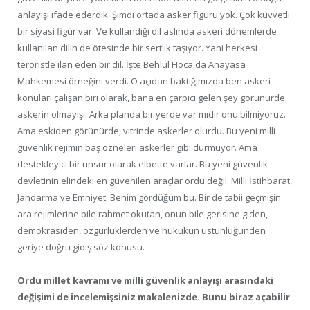
anlayışı ifade ederdik. Şimdi ortada asker figürü yok. Çok kuvvetli
bir siyasi figür var. Ve kullandığı dil aslında askeri dönemlerde
kullanılan dilin de ötesinde bir sertlik taşıyor. Yani herkesi
teröristle ilan eden bir dil. İşte Behlül Hoca da Anayasa
Mahkemesi örneğini verdi. O açıdan baktığımızda ben askeri
konuları çalışan biri olarak, bana en çarpıcı gelen şey görünürde
askerin olmayışı. Arka planda bir yerde var mıdır onu bilmiyoruz.
Ama eskiden görünürde, vitrinde askerler olurdu. Bu yeni milli
güvenlik rejimin baş özneleri askerler gibi durmuyor. Ama
destekleyici bir unsur olarak elbette varlar. Bu yeni güvenlik
devletinin elindeki en güvenilen araçlar ordu değil. Milli İstihbarat,
Jandarma ve Emniyet. Benim gördüğüm bu. Bir de tabii geçmişin
ara rejimlerine bile rahmet okutan, onun bile gerisine giden,
demokrasiden, özgürlüklerden ve hukukun üstünlüğünden
geriye doğru gidiş söz konusu.
Ordu millet kavramı ve milli güvenlik anlayışı arasındaki
değişimi de incelemişsiniz makalenizde. Bunu biraz açabilir