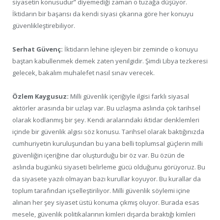
siyasetin konusudur” diyemediği zaman o tuzağa düşüyor.
İktidarın bir başarısı da kendi siyasi çıkarına göre her konuyu
güvenlikleştirebiliyor.
Serhat Güvenç:
İktidarın lehine işleyen bir zeminde o konuyu
baştan kabullenmek demek zaten yenilgidir. Şimdi Libya tezkeresi
gelecek, bakalım muhalefet nasıl sınav verecek.
Özlem Kaygusuz:
Milli güvenlik içeriğiyle ilgisi farklı siyasal
aktörler arasında bir uzlaşı var. Bu uzlaşma aslında çok tarihsel
olarak kodlanmış bir şey. Kendi aralarındaki iktidar denklemleri
içinde bir güvenlik algısı söz konusu. Tarihsel olarak baktığınızda
cumhuriyetin kuruluşundan bu yana belli toplumsal güçlerin milli
güvenliğin içeriğine dar oluşturduğu bir öz var. Bu özün de
aslında bugünkü siyaseti belirleme gücü olduğunu görüyoruz. Bu
da siyasete yazılı olmayan bazı kurullar koyuyor. Bu kurallar da
toplum tarafından içselleştiriliyor. Milli güvenlik söylemi içine
alınan her şey siyaset üstü konuma çıkmış oluyor. Burada esas
mesele, güvenlik politikalarının kimleri dışarda bıraktığı kimleri