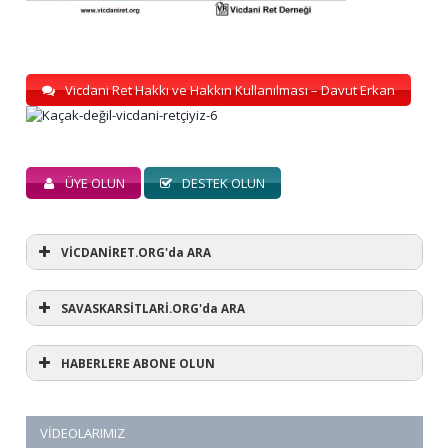
Vicdani Ret Hakkı ve Hakkın Kullanılması – Davut Erkan
ÜYE OLUN
DESTEK OLUN
VİCDANİRET.ORG'da ARA
SAVASKARSİTLARİ.ORG'da ARA
HABERLERE ABONE OLUN
VIDEOLARIMIZ