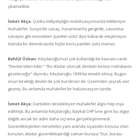
çıkamadılar.
İsmet Akça:
Çünkü milliyetçiliğin mobilizasyonunda kilitleniyor
muhalefet. Suriye’de savaş, Yunanistan’la gerginlik, savunma
sanayisi gibi meseleleri ‘partiler üstü’ diye bakarak eleştirmiyor.
Aslında bir demokraside hiçbir konu partiler üstü olamaz.
Behlül Özkan:
Kılıçdaroğlu’nun çok kullandığı bir kavram vardı:
“Devleti bilen lider.” “Biz iktidar olursak devletin kırmızı noktalarını
gözeteceğiz” diyordu. Kılıçdaroğlu 1999’da emekli olmuş. Bugün
onun bıraktığı devlet de yok bürokrasi de. Üzerinden çeyrek asır
geçmiş. Bu anlamda muhalefet bir halüsinasyon içinde.
İsmet Akça:
Darbeleri destekleyen muhalefet algısı hep inşa
edilmişti. Bu anlamda Kılıçdaroğlu, Baykal CHP’sine göre bu algıyı
dağıttı ancak bir adım daha sıçrama gerçekleştiremedi.
Güvenlikleştirilen meseleleri yani aslında siyasetin konusu olan
konuları, iktidar güvenlikleştirdiği zaman buraya “Dur, burası