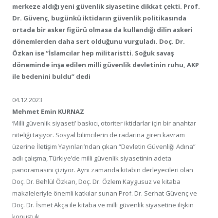
merkeze aldığı yeni güvenlik siyasetine dikkat çekti. Prof.
Dr. Güvenç, bugünkü iktidarın güvenlik politikasında
ortada bir asker figürü olmasa da kullandığı dilin askeri
dönemlerden daha sert olduğunu vurguladı. Doç. Dr.
Özkan ise “İslamcılar hep militaristti. Soğuk savaş
döneminde inşa edilen milli güvenlik devletinin ruhu, AKP
ile bedenini buldu” dedi
04.12.2023
Mehmet Emin KURNAZ
‘Milli güvenlik siyaseti’ baskıcı, otoriter iktidarlar için bir anahtar
niteliği taşıyor. Sosyal bilimcilerin de radarına giren kavram
üzerine İletişim Yayınları’ndan çıkan “Devletin Güvenliği Adına”
adlı çalışma, Türkiye’de milli güvenlik siyasetinin adeta
panoramasını çiziyor. Aynı zamanda kitabın derleyecileri olan
Doç. Dr. Behlül Özkan, Doç. Dr. Özlem Kaygusuz ve kitaba
makaleleriyle önemli katkılar sunan Prof. Dr. Serhat Güvenç ve
Doç. Dr. İsmet Akça ile kitaba ve milli güvenlik siyasetine ilişkin
konuştuk.