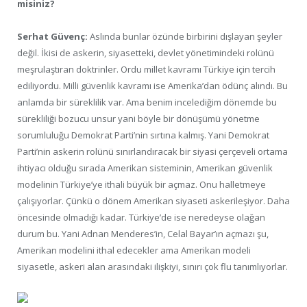
misiniz?
Serhat Güvenç:
Aslında bunlar özünde birbirini dışlayan şeyler
değil. İkisi de askerin, siyasetteki, devlet yönetimindeki rolünü
meşrulaştıran doktrinler. Ordu millet kavramı Türkiye için tercih
ediliyordu. Milli güvenlik kavramı ise Amerika’dan ödünç alındı. Bu
anlamda bir süreklilik var. Ama benim incelediğim dönemde bu
sürekliliği bozucu unsur yani böyle bir dönüşümü yönetme
sorumluluğu Demokrat Parti’nin sırtına kalmış. Yani Demokrat
Parti’nin askerin rolünü sınırlandıracak bir siyasi çerçeveli ortama
ihtiyacı olduğu sırada Amerikan sisteminin, Amerikan güvenlik
modelinin Türkiye’ye ithali büyük bir açmaz. Onu halletmeye
çalışıyorlar. Çünkü o dönem Amerikan siyaseti askerileşiyor. Daha
öncesinde olmadığı kadar. Türkiye’de ise neredeyse olağan
durum bu. Yani Adnan Menderes’in, Celal Bayar’ın açmazı şu,
Amerikan modelini ithal edecekler ama Amerikan modeli
siyasetle, askeri alan arasındaki ilişkiyi, sınırı çok flu tanımlıyorlar.