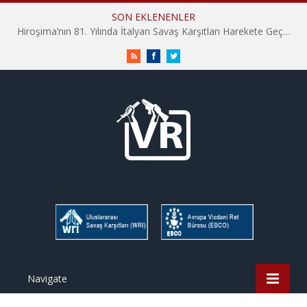
SON EKLENENLER
İHD İstanbul Şube Vicdani Ret Komisyonu: Vicdani Retçiler Olarak Destek İçin Buradayız!
RSS
Facebook
Twitter
Navigate