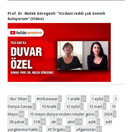
Prof. Dr. Melek Göregenli: “Vicdani reddi çok önemli
buluyorum” (Video)
'dur' ihtarı
3
#refusewar
1
1 aralık
11
1 eylül
12
1.
Dünya Savaşı
5
10 Aralık
1
12 eylül
3
12 mart
1
15
Mayıs
44
15 mayıs dünya vicdani retçiler günü
6
2024
1
28 şubat
2
318
59
ab
24
abd
319
açlık
6
adil
yargılanma hakkı
1
Af Örgütü
61
afganistan
31