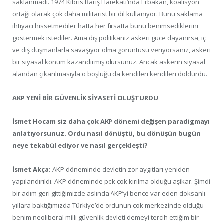
saklanmadı. 1974 Kıbrıs Barış Harekatı’nda Erbakan, koalisyon
ortağı olarak çok daha militarist bir dil kullanıyor. Bunu saklama
ihtiyacı hissetmediler hatta her fırsatta bunu benimsediklerini
göstermek istediler. Ama dış politikanız askeri güce dayanırsa, iç
ve dış düşmanlarla savaşıyor olma görüntüsü veriyorsanız, askeri
bir siyasal konum kazandırmış olursunuz. Ancak askerin siyasal
alandan çıkarılmasıyla o boşluğu da kendileri kendileri doldurdu.
AKP YENİ BİR GÜVENLİK SİYASETİ OLUŞTURDU
İsmet Hocam siz daha çok AKP dönemi değişen paradigmayı
anlatıyorsunuz. Ordu nasıl dönüştü, bu dönüşün bugün
neye tekabül ediyor ve nasıl gerçekleşti?
İsmet Akça:
AKP döneminde devletin zor aygıtları yeniden
yapılandırıldı. AKP döneminde pek çok kırılma olduğu aşikar. Şimdi
bir adım geri gittiğimizde aslında AKP’yi bence var eden doksanlı
yıllara baktığımızda Türkiye’de ordunun çok merkezinde olduğu
benim neoliberal milli güvenlik devleti demeyi tercih ettiğim bir