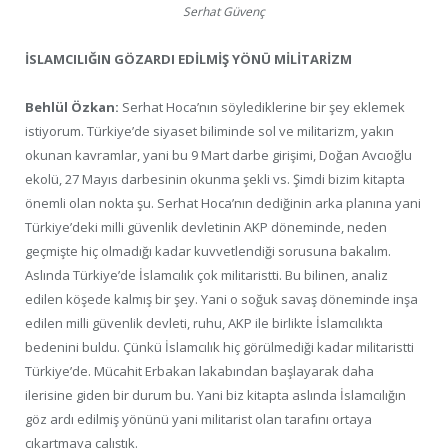
Serhat Güvenç
İSLAMCILIĞIN GÖZARDI EDİLMİŞ YÖNÜ MİLİTARİZM
Behlül Özkan:
Serhat Hoca’nın söylediklerine bir şey eklemek
istiyorum. Türkiye’de siyaset biliminde sol ve militarizm, yakın
okunan kavramlar, yani bu 9 Mart darbe girişimi, Doğan Avcıoğlu
ekolü, 27 Mayıs darbesinin okunma şekli vs. Şimdi bizim kitapta
önemli olan nokta şu. Serhat Hoca’nın dediğinin arka planına yani
Türkiye’deki milli güvenlik devletinin AKP döneminde, neden
geçmişte hiç olmadığı kadar kuvvetlendiği sorusuna bakalım.
Aslında Türkiye’de İslamcılık çok militaristti. Bu bilinen, analiz
edilen köşede kalmış bir şey. Yani o soğuk savaş döneminde inşa
edilen milli güvenlik devleti, ruhu, AKP ile birlikte İslamcılıkta
bedenini buldu. Çünkü İslamcılık hiç görülmediği kadar militaristti
Türkiye’de. Mücahit Erbakan lakabından başlayarak daha
ilerisine giden bir durum bu. Yani biz kitapta aslında İslamcılığın
göz ardı edilmiş yönünü yani militarist olan tarafını ortaya
çıkartmaya çalıştık.