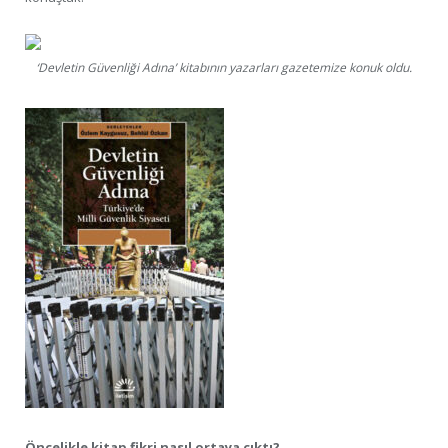
‘Devletin Güvenliği Adına’ kitabının yazarları gazetemize konuk oldu.
Öncelikle kitap fikri nasıl ortaya çıktı?