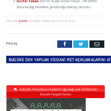
İncifer Tekeli
2013 01 Aralık İncifer Tekeli – VR-DER’in
düzenlediği etkinlikte gönderdiği mektup okundu....
EKLEYEN
ADMIN
EKLENME TARIHI:
AĞUSTOS 15, 2019
PAYLAŞ.
Facebook
Twitter
Emai
Askerlik Yükümlüsü Kişilerin Uğradığı Hak İhlallerinin
Durum Tespiti Formu