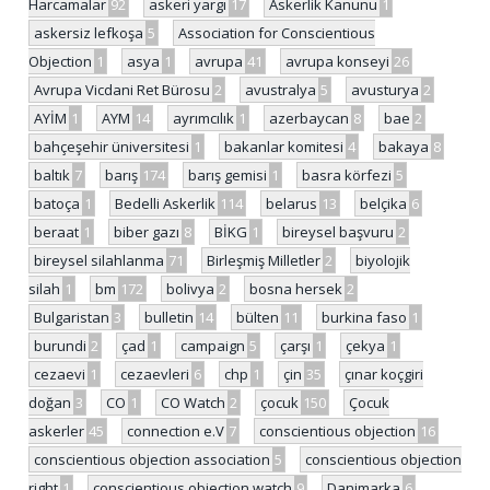
Harcamalar
92
askeri yargı
17
Askerlik Kanunu
1
askersiz lefkoşa
5
Association for Conscientious
Objection
1
asya
1
avrupa
41
avrupa konseyi
26
Avrupa Vicdani Ret Bürosu
2
avustralya
5
avusturya
2
AYİM
1
AYM
14
ayrımcılık
1
azerbaycan
8
bae
2
bahçeşehir üniversitesi
1
bakanlar komitesi
4
bakaya
8
baltık
7
barış
174
barış gemisi
1
basra körfezi
5
batoça
1
Bedelli Askerlik
114
belarus
13
belçika
6
beraat
1
biber gazı
8
BİKG
1
bireysel başvuru
2
bireysel silahlanma
71
Birleşmiş Milletler
2
biyolojik
silah
1
bm
172
bolivya
2
bosna hersek
2
Bulgaristan
3
bulletin
14
bülten
11
burkina faso
1
burundi
2
çad
1
campaign
5
çarşı
1
çekya
1
cezaevi
1
cezaevleri
6
chp
1
çin
35
çınar koçgiri
doğan
3
CO
1
CO Watch
2
çocuk
150
Çocuk
askerler
45
connection e.V
7
conscientious objection
16
conscientious objection association
5
conscientious objection
right
1
conscientious objection watch
9
Danimarka
6