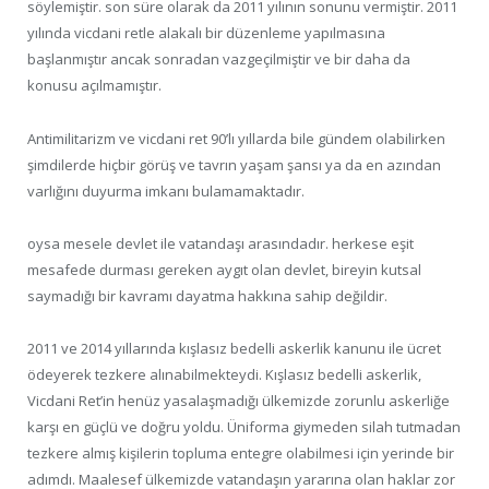
söylemiştir. son süre olarak da 2011 yılının sonunu vermiştir. 2011
yılında vicdani retle alakalı bir düzenleme yapılmasına
başlanmıştır ancak sonradan vazgeçilmiştir ve bir daha da
konusu açılmamıştır.
Antimilitarizm ve vicdani ret 90’lı yıllarda bile gündem olabilirken
şimdilerde hiçbir görüş ve tavrın yaşam şansı ya da en azından
varlığını duyurma imkanı bulamamaktadır.
oysa mesele devlet ile vatandaşı arasındadır. herkese eşit
mesafede durması gereken aygıt olan devlet, bireyin kutsal
saymadığı bir kavramı dayatma hakkına sahip değildir.
2011 ve 2014 yıllarında kışlasız bedelli askerlik kanunu ile ücret
ödeyerek tezkere alınabilmekteydi. Kışlasız bedelli askerlik,
Vicdani Ret’in henüz yasalaşmadığı ülkemizde zorunlu askerliğe
karşı en güçlü ve doğru yoldu. Üniforma giymeden silah tutmadan
tezkere almış kişilerin topluma entegre olabilmesi için yerinde bir
adımdı. Maalesef ülkemizde vatandaşın yararına olan haklar zor