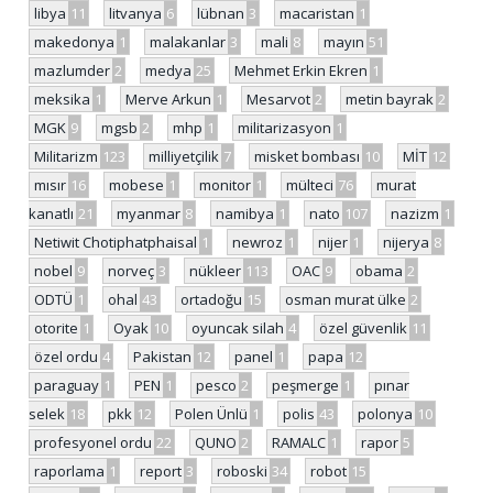
libya
11
litvanya
6
lübnan
3
macaristan
1
makedonya
1
malakanlar
3
mali
8
mayın
51
mazlumder
2
medya
25
Mehmet Erkin Ekren
1
meksika
1
Merve Arkun
1
Mesarvot
2
metin bayrak
2
MGK
9
mgsb
2
mhp
1
militarizasyon
1
Militarizm
123
milliyetçilik
7
misket bombası
10
MİT
12
mısır
16
mobese
1
monitor
1
mülteci
76
murat
kanatlı
21
myanmar
8
namibya
1
nato
107
nazizm
1
Netiwit Chotiphatphaisal
1
newroz
1
nijer
1
nijerya
8
nobel
9
norveç
3
nükleer
113
OAC
9
obama
2
ODTÜ
1
ohal
43
ortadoğu
15
osman murat ülke
2
otorite
1
Oyak
10
oyuncak silah
4
özel güvenlik
11
özel ordu
4
Pakistan
12
panel
1
papa
12
paraguay
1
PEN
1
pesco
2
peşmerge
1
pınar
selek
18
pkk
12
Polen Ünlü
1
polis
43
polonya
10
profesyonel ordu
22
QUNO
2
RAMALC
1
rapor
5
raporlama
1
report
3
roboski
34
robot
15