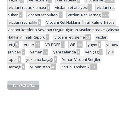
vegan
3
Venezuela
1
venezuella
2
Vicdani Ret
1302
vicdani ret açıklaması
1
vicdani ret atölyesi
1
vicdani ret
bülten
2
vicdani ret bülteni
7
Vicdani Ret Derneği
278
vicdani ret hakkı
8
Vicdani Ret Hakkının İhlali Katmerli Etkisi:
Vicdani Retçilerin Seyahat Özgürlüğünün Kısıtlanması ve Çalışma
Hakkının İhlali Raporu
1
vicdani ret izleme
53
vicdani
retçi
5
vr der
21
VR-DDER
1
WRİ
64
yayın
1
yehova
şahitleri
7
yemen
59
yeni zelanda
1
yeniçağ
1
yılık
rapor
1
yoklama kaçağı
2
Yunan Vicdani Retçiler
Derneği
1
yunanistan
40
Zorunlu Askerlik
183
YAZI EKLE