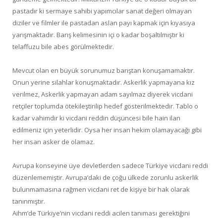
pastadır ki sermaye sahibi yapımcılar sanat değeri olmayan
diziler ve filmler ile pastadan aslan payı kapmak için kıyasıya
yarışmaktadır. Barış kelimesinin içi o kadar boşaltılmıştır ki
telaffuzu bile abes görülmektedir.
Mevcut olan en büyük sorunumuz barıştan konuşamamaktır.
Onun yerine silahlar konuşmaktadır. Askerlik yapmayana kız
verilmez, Askerlik yapmayan adam sayılmaz diyerek vicdani
retçiler toplumda ötekileştirilip hedef gösterilmektedir. Tablo o
kadar vahimdir ki vicdani reddin düşüncesi bile hain ilan
edilmeniz için yeterlidir. Oysa her insan hekim olamayacağı gibi
her insan asker de olamaz.
Avrupa konseyine üye devletlerden sadece Türkiye vicdani reddi
düzenlememiştir. Avrupa’daki de çoğu ülkede zorunlu askerlik
bulunmamasına rağmen vicdani ret de kişiye bir hak olarak
tanınmıştır.
Aihm’de Türkiye’nin vicdani reddi acilen tanıması gerektiğini