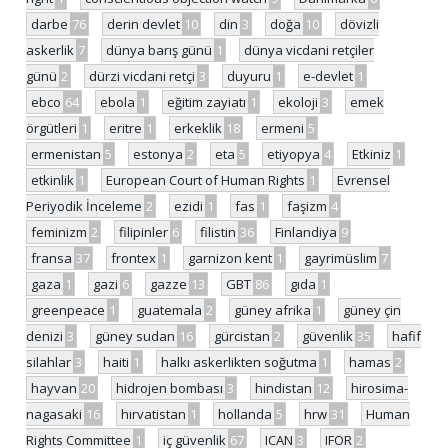
darbe
76
derin devlet
10
din
3
doğa
10
dövizli
askerlik
7
dünya barış günü
1
dünya vicdani retçiler
günü
2
dürzi vicdani retçi
3
duyuru
1
e-devlet
1
ebco
64
ebola
1
eğitim zayiatı
1
ekoloji
3
emek
örgütleri
1
eritre
1
erkeklik
18
ermeni
5
ermenistan
5
estonya
2
eta
5
etiyopya
4
Etkiniz
1
etkinlik
1
European Court of Human Rights
1
Evrensel
Periyodik İnceleme
2
ezidi
1
fas
1
faşizm
4
feminizm
2
filipinler
6
filistin
36
Finlandiya
9
fransa
37
frontex
1
garnizon kent
1
gayrimüslim
7
gaza
1
gazi
6
gazze
13
GBT
86
gıda
1
greenpeace
1
guatemala
2
güney afrika
1
güney çin
denizi
3
güney sudan
16
gürcistan
2
güvenlik
35
hafif
silahlar
3
haiti
1
halkı askerlikten soğutma
1
hamas
2
hayvan
20
hidrojen bombası
3
hindistan
12
hirosima-
nagasaki
16
hırvatistan
1
hollanda
5
hrw
31
Human
Rights Committee
1
iç güvenlik
67
ICAN
3
IFOR
2