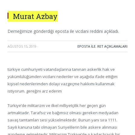
Murat Azbay
Derneğimize gönderdiği eposta ile vicdani reddini açıkladı.
AĞUSTOS 15, 2019
·
EPOSTA ILE
,
RET AÇIKLAMALARI
türkiye cumhuriyeti vatandaşlarına tanınan askerlik hak ve
yükümlülüğümden vicdani nedenler ve aşağıda ifade ettiğim
kişisel nedenlerimden dolayı vazgeçme hakkımı kullanmak
istiyorum. gereğini arz ederim
Türkiye’de militarizm ve ilkel milliyetçilik her geçen gün
artmaktadır. Tarafsız ve bağımsız olması gereken medyadan
savaş tamtamları sesi yükselmektedir. Bunun yanı sıra 1111.
Sayılı kanuna tabi olmayan Suriyelilerin bile askere alınması
gündeme gelmektedir. Militarizm Türkiye’de o kadar büyük bir