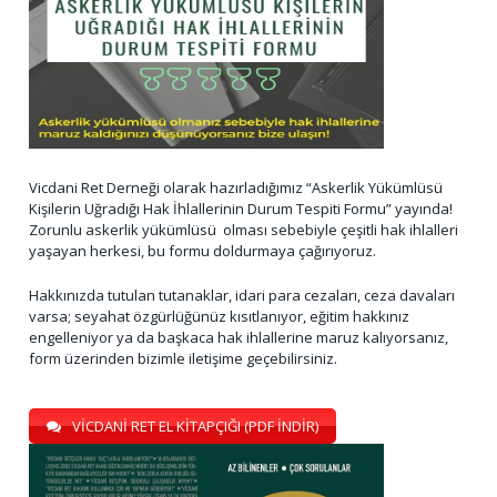
Vicdani Ret Derneği olarak hazırladığımız “Askerlik Yükümlüsü
Kişilerin Uğradığı Hak İhlallerinin Durum Tespiti Formu” yayında!
Zorunlu askerlik yükümlüsü olması sebebiyle çeşitli hak ihlalleri
yaşayan herkesi, bu formu doldurmaya çağırıyoruz.
Hakkınızda tutulan tutanaklar, idari para cezaları, ceza davaları
varsa; seyahat özgürlüğünüz kısıtlanıyor, eğitim hakkınız
engelleniyor ya da başkaca hak ihlallerine maruz kalıyorsanız,
form üzerinden bizimle iletişime geçebilirsiniz.
VİCDANİ RET EL KİTAPÇIĞI (PDF İNDİR)