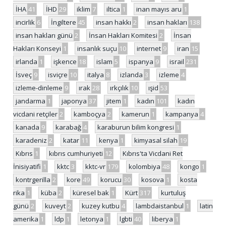
İHA
41
İHD
29
iklim
7
iltica
1
inan mayıs aru
1
incirlik
6
İngiltere
45
insan hakkı
2
insan hakları
138
insan hakları günü
2
İnsan Hakları Komitesi
2
İnsan
Hakları Konseyi
1
insanlık suçu
10
internet
9
iran
15
irlanda
1
işkence
18
islam
5
ispanya
9
israil
231
İsveç
9
isviçre
10
italya
8
izlanda
3
izleme
4
izleme-dinleme
9
ırak
28
ırkçılık
10
ışid
53
jandarma
1
japonya
37
jitem
1
kadın
101
kadın
vicdani retçiler
2
kamboçya
2
kamerun
1
kampanya
4
kanada
9
karabağ
4
karaburun bilim kongresi
1
karadeniz
2
katar
11
kenya
1
kimyasal silah
19
Kıbrıs
1
kıbrıs cumhuriyeti
12
Kıbrıs'ta Vicdani Ret
İnisiyatifi
1
kktc
3
kktc-vr
179
kolombiya
48
kongo
1
kontrgerilla
2
kore
49
korucu
30
kosova
1
kosta
rika
1
küba
2
küresel bak
1
Kürt
317
kurtuluş
günü
2
kuveyt
2
kuzey kutbu
4
lambdaistanbul
1
latin
amerika
1
ldp
1
letonya
1
lgbti
40
liberya
1