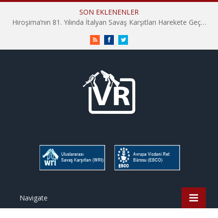
SON EKLENENLER
Hiroşima’nın 81. Yılında İtalyan Savaş Karşıtları Harekete Geçti: “Hatırlamak yeterli değil”
RSS
Facebook
Twitter
Navigate