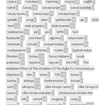
rojava
39
romanya
3
röportaj
2
rusya
150
sağlık
1
sahel
1
Savaş
190
savaş karşıtı
420
savaş karşıtlığı
3
savaş oyunu
2
savaş suçu
77
savaşa hayır
1
şehitlik
56
sergi
1
siber
5
şiddetsizlik
45
şiir
4
Silah
- Yerli
162
silah projeleri
5
Silah ticareti
256
Silahlanma
114
şili
1
şiö
1
SIPRI
41
Sivil
İtaatsizlik
29
sivil ölüm
5
sığınma
1
sıkıyönetim
1
sırbistan
1
somali
8
sosyal medya
8
soykırım
15
sözleşmeli er
17
srilanka
2
sudan
12
Şüpheli Asker
Ölümleri
358
Suriye
172
Suruç Katliamı
1
suudi
arabistan
45
tayland
16
tayvan
4
tck 318
1
The
Multiplier Effect Of The Violation Of The Right To Conscientious
Objection
1
tihv
5
toma
2
TSK
188
tunus
1
turkey
2
türkiye
410
türkmenistan
2
tüsiad
6
ucm
10
ukrayna
118
Ulke Group Cases
1
Ülke Group of
Cases
1
Ülke Grubu Davaları
2
Uluslararası Vicdani Ret
Günü
1
UN
1
unicef
26
uruguay
1
uzay
1