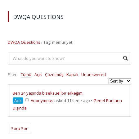
DWQA QUESTIONS
DWQA Questions
›
Tag: memuriyet
Filter:
Tümü
Açık
Çözülmüş
Kapalı
Unanswered
Ben 24 yaşında biseksüel bir erkeğim.
Açık
Anonymous
asked 11 sene ago
•
Genel-Bunların
Dışında
Soru Sor