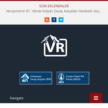
SON EKLENENLER
Hiroşima’nın 81. Yılında İtalyan Savaş Karşıtları Harekete Geçti: “Hatırlamak yeterli değil”
RSS
Facebook
Twitter
Navigate