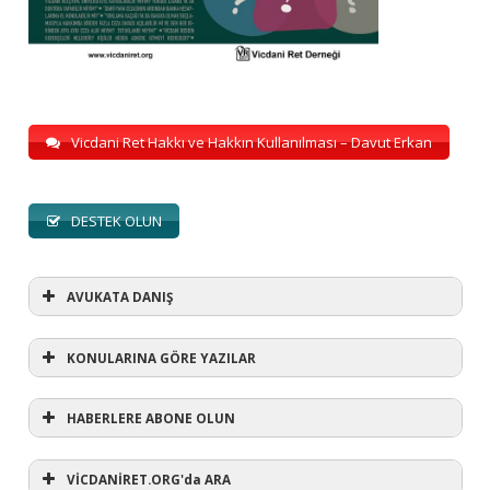
Vicdani Ret Hakkı ve Hakkın Kullanılması – Davut Erkan
DESTEK OLUN
AVUKATA DANIŞ
KONULARINA GÖRE YAZILAR
HABERLERE ABONE OLUN
KONULARINA GÖRE YAZILAR
AVUKATA DANIŞ
VİCDANİRET.ORG'da ARA