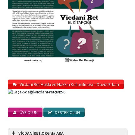
Vicdani Ret Hakkı ve Hakkın Kullanılması – Davut Erkan
ÜYE OLUN
DESTEK OLUN
VİCDANİRET.ORG'da ARA