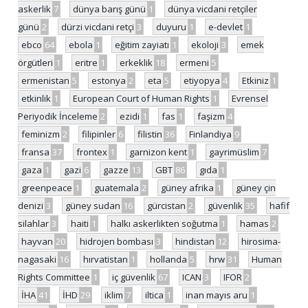
askerlik
7
dünya barış günü
1
dünya vicdani retçiler
günü
2
dürzi vicdani retçi
3
duyuru
1
e-devlet
1
ebco
64
ebola
1
eğitim zayiatı
1
ekoloji
3
emek
örgütleri
1
eritre
1
erkeklik
18
ermeni
5
ermenistan
5
estonya
2
eta
5
etiyopya
4
Etkiniz
1
etkinlik
1
European Court of Human Rights
1
Evrensel
Periyodik İnceleme
2
ezidi
1
fas
1
faşizm
4
feminizm
2
filipinler
6
filistin
36
Finlandiya
9
fransa
37
frontex
1
garnizon kent
1
gayrimüslim
7
gaza
1
gazi
6
gazze
13
GBT
86
gıda
1
greenpeace
1
guatemala
2
güney afrika
1
güney çin
denizi
3
güney sudan
16
gürcistan
2
güvenlik
35
hafif
silahlar
3
haiti
1
halkı askerlikten soğutma
1
hamas
2
hayvan
20
hidrojen bombası
3
hindistan
12
hirosima-
nagasaki
16
hırvatistan
1
hollanda
5
hrw
31
Human
Rights Committee
1
iç güvenlik
67
ICAN
3
IFOR
2
İHA
41
İHD
29
iklim
7
iltica
1
inan mayıs aru
1