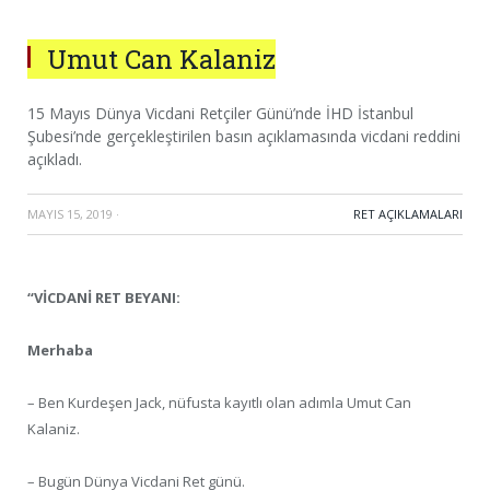
Umut Can Kalaniz
15 Mayıs Dünya Vicdani Retçiler Günü’nde İHD İstanbul
Şubesi’nde gerçekleştirilen basın açıklamasında vicdani reddini
açıkladı.
MAYIS 15, 2019
·
RET AÇIKLAMALARI
“VİCDANİ RET BEYANI:
Merhaba
– Ben Kurdeşen Jack, nüfusta kayıtlı olan adımla Umut Can
Kalaniz.
– Bugün Dünya Vicdani Ret günü.