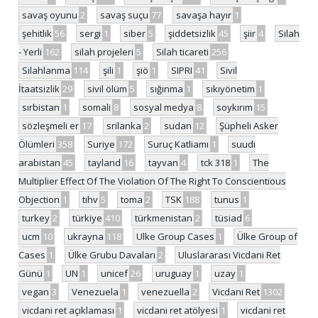
savaş oyunu
2
savaş suçu
77
savaşa hayır
1
şehitlik
56
sergi
1
siber
5
şiddetsizlik
45
şiir
4
Silah
- Yerli
162
silah projeleri
5
Silah ticareti
256
Silahlanma
114
şili
1
şiö
1
SIPRI
41
Sivil
İtaatsizlik
29
sivil ölüm
5
sığınma
1
sıkıyönetim
1
sırbistan
1
somali
8
sosyal medya
8
soykırım
15
sözleşmeli er
17
srilanka
2
sudan
12
Şüpheli Asker
Ölümleri
358
Suriye
172
Suruç Katliamı
1
suudi
arabistan
45
tayland
16
tayvan
4
tck 318
1
The
Multiplier Effect Of The Violation Of The Right To Conscientious
Objection
1
tihv
5
toma
2
TSK
188
tunus
1
turkey
2
türkiye
410
türkmenistan
2
tüsiad
6
ucm
10
ukrayna
118
Ulke Group Cases
1
Ülke Group of
Cases
1
Ülke Grubu Davaları
2
Uluslararası Vicdani Ret
Günü
1
UN
1
unicef
26
uruguay
1
uzay
1
vegan
3
Venezuela
1
venezuella
2
Vicdani Ret
1302
vicdani ret açıklaması
1
vicdani ret atölyesi
1
vicdani ret