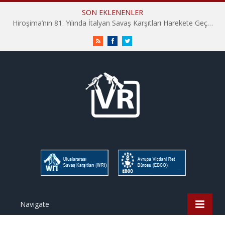
SON EKLENENLER
Hiroşima’nın 81. Yılında İtalyan Savaş Karşıtları Harekete Geçti: “Hatırlamak yeterli değil”
RSS
Facebook
Twitter
Navigate