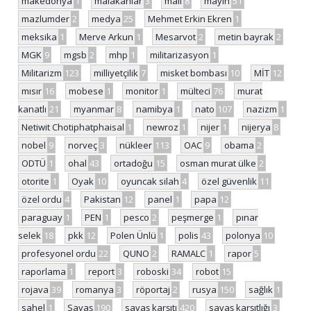
makedonya
1
malakanlar
3
mali
8
mayın
51
mazlumder
2
medya
25
Mehmet Erkin Ekren
1
meksika
1
Merve Arkun
1
Mesarvot
2
metin bayrak
2
MGK
9
mgsb
2
mhp
1
militarizasyon
1
Militarizm
123
milliyetçilik
7
misket bombası
10
MİT
12
mısır
16
mobese
1
monitor
1
mülteci
76
murat
kanatlı
21
myanmar
8
namibya
1
nato
107
nazizm
1
Netiwit Chotiphatphaisal
1
newroz
1
nijer
1
nijerya
8
nobel
9
norveç
3
nükleer
113
OAC
9
obama
2
ODTÜ
1
ohal
43
ortadoğu
15
osman murat ülke
2
otorite
1
Oyak
10
oyuncak silah
4
özel güvenlik
11
özel ordu
4
Pakistan
12
panel
1
papa
12
paraguay
1
PEN
1
pesco
2
peşmerge
1
pınar
selek
18
pkk
12
Polen Ünlü
1
polis
43
polonya
10
profesyonel ordu
22
QUNO
2
RAMALC
1
rapor
5
raporlama
1
report
3
roboski
34
robot
15
rojava
39
romanya
3
röportaj
2
rusya
150
sağlık
1
sahel
1
Savaş
190
savaş karşıtı
420
savaş karşıtlığı
3