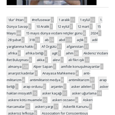
'dur' ihtarı
3
#refusewar
1
1 aralık
11
1 eylül
12
1.
Dünya Savaşı
5
10 Aralık
1
12 eylül
3
12 mart
1
15
Mayıs
44
15 mayıs dünya vicdani retçiler günü
6
2024
1
28 şubat
2
318
59
ab
24
abd
319
açlık
6
adil
yargılanma hakkı
1
Af Örgütü
61
afganistan
31
afrika
9
afrika birliği
1
agit
1
aihm
26
Akdeniz Vicdani
Ret Buluşması
6
akka
1
alevi
1
ali fikri ışık
13
almanya
128
Alper Sapan
1
amfide konuşulmayanlar
1
anarşist kadınlar
1
Anayasa Mahkemesi
4
anti-
militarizm
4
antimilitarist medya
8
antimilitarizm
97
arap
birliği
1
arap ordusu
2
arjantin
1
asker aileleri
1
asker
hakları inisiyatifi
15
asker kaçağı
31
asker uğurlama
18
askere kötü muamele
55
askeri cezaevi
4
Askeri
Harcamalar
92
askeri yargı
17
Askerlik Kanunu
1
askersiz lefkoşa
5
Association for Conscientious