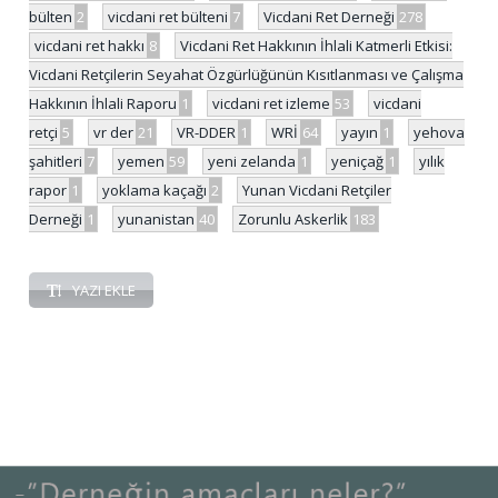
bülten
2
vicdani ret bülteni
7
Vicdani Ret Derneği
278
vicdani ret hakkı
8
Vicdani Ret Hakkının İhlali Katmerli Etkisi:
Vicdani Retçilerin Seyahat Özgürlüğünün Kısıtlanması ve Çalışma
Hakkının İhlali Raporu
1
vicdani ret izleme
53
vicdani
retçi
5
vr der
21
VR-DDER
1
WRİ
64
yayın
1
yehova
şahitleri
7
yemen
59
yeni zelanda
1
yeniçağ
1
yılık
rapor
1
yoklama kaçağı
2
Yunan Vicdani Retçiler
Derneği
1
yunanistan
40
Zorunlu Askerlik
183
YAZI EKLE