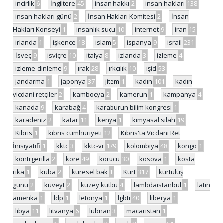
incirlik
6
İngiltere
45
insan hakkı
2
insan hakları
138
insan hakları günü
2
İnsan Hakları Komitesi
2
İnsan
Hakları Konseyi
1
insanlık suçu
10
internet
9
iran
15
irlanda
1
işkence
18
islam
5
ispanya
9
israil
231
İsveç
9
isviçre
10
italya
8
izlanda
3
izleme
4
izleme-dinleme
9
ırak
28
ırkçılık
10
ışid
53
jandarma
1
japonya
37
jitem
1
kadın
101
kadın
vicdani retçiler
2
kamboçya
2
kamerun
1
kampanya
4
kanada
9
karabağ
4
karaburun bilim kongresi
1
karadeniz
2
katar
11
kenya
1
kimyasal silah
19
Kıbrıs
1
kıbrıs cumhuriyeti
12
Kıbrıs'ta Vicdani Ret
İnisiyatifi
1
kktc
3
kktc-vr
179
kolombiya
48
kongo
1
kontrgerilla
2
kore
49
korucu
30
kosova
1
kosta
rika
1
küba
2
küresel bak
1
Kürt
317
kurtuluş
günü
2
kuveyt
2
kuzey kutbu
4
lambdaistanbul
1
latin
amerika
1
ldp
1
letonya
1
lgbti
40
liberya
1
libya
11
litvanya
6
lübnan
3
macaristan
1