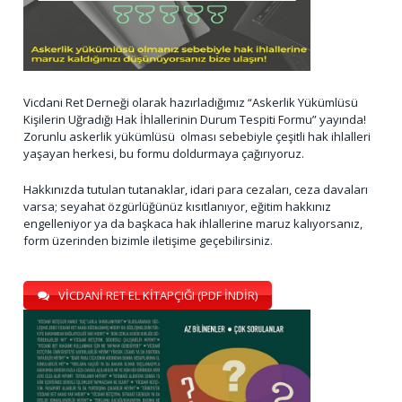
Vicdani Ret Derneği olarak hazırladığımız “Askerlik Yükümlüsü
Kişilerin Uğradığı Hak İhlallerinin Durum Tespiti Formu” yayında!
Zorunlu askerlik yükümlüsü olması sebebiyle çeşitli hak ihlalleri
yaşayan herkesi, bu formu doldurmaya çağırıyoruz.
Hakkınızda tutulan tutanaklar, idari para cezaları, ceza davaları
varsa; seyahat özgürlüğünüz kısıtlanıyor, eğitim hakkınız
engelleniyor ya da başkaca hak ihlallerine maruz kalıyorsanız,
form üzerinden bizimle iletişime geçebilirsiniz.
VİCDANİ RET EL KİTAPÇIĞI (PDF İNDİR)