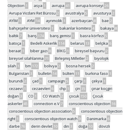
Objection
1
asya
1
avrupa
41
avrupa konseyi
26
Avrupa Vicdani Ret Bürosu
2
avustralya
5
avusturya
2
AYİM
1
AYM
14
ayrımcılık
1
azerbaycan
8
bae
2
bahçeşehir üniversitesi
1
bakanlar komitesi
4
bakaya
8
baltık
7
barış
174
barış gemisi
1
basra körfezi
5
batoça
1
Bedelli Askerlik
114
belarus
13
belçika
6
beraat
1
biber gazı
8
BİKG
1
bireysel başvuru
2
bireysel silahlanma
71
Birleşmiş Milletler
2
biyolojik
silah
1
bm
172
bolivya
2
bosna hersek
2
Bulgaristan
3
bulletin
14
bülten
11
burkina faso
1
burundi
2
çad
1
campaign
5
çarşı
1
çekya
1
cezaevi
1
cezaevleri
6
chp
1
çin
35
çınar koçgiri
doğan
3
CO
1
CO Watch
2
çocuk
150
Çocuk
askerler
45
connection e.V
7
conscientious objection
16
conscientious objection association
5
conscientious objection
right
1
conscientious objection watch
9
Danimarka
6
darbe
76
derin devlet
10
din
3
doğa
10
dövizli