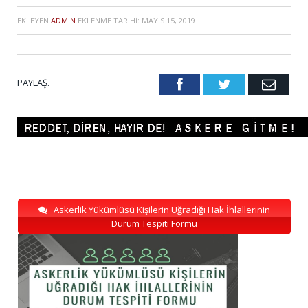
EKLEYEN
ADMIN
EKLENME TARIHI:
MAYIS 15, 2019
PAYLAŞ.
Facebook
Twitter
Emai
Askerlik Yükümlüsü Kişilerin Uğradığı Hak İhlallerinin
Durum Tespiti Formu