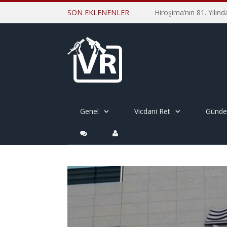
SON EKLENENLER
Genel
Vicdani Ret
Günd