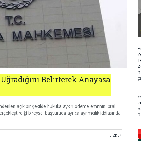
V
Y
T
Z
h
 Uğradığını Belirterek Anayasa
ç
H
c
k
derilen açık bir şekilde hukuka aykırı ödeme emrinin iptal
b
kleştirdiği bireysel başvuruda ayrıca ayrımcılık iddiasında
ü
BIZDEN