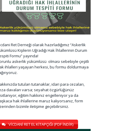
icdani Ret Derneği olarak hazırladığımız “Askerlik
ükümlüsü Kişilerin Uğradığı Hak İhlallerinin Durum
espiti Formu” yayında!
orunlu askerlik yükümlüsü olması sebebiyle çeşitli
ak ihlalleri yaşayan herkesi, bu formu doldurmaya
ağırıyoruz.
akkınızda tutulan tutanaklar, idari para cezaları,
eza davaları varsa; seyahat özgürlüğünüz
ısıtlanıyor, eğitim hakkınız engelleniyor ya da
aşkaca hak ihlallerine maruz kalıyorsanız, form
zerinden bizimle iletişime geçebilirsiniz.
VİCDANİ RET EL KİTAPÇIĞI (PDF İNDİR)