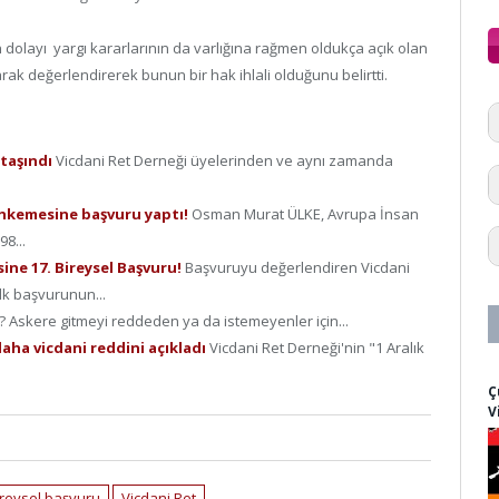
 dolayı yargı kararlarının da varlığına rağmen oldukça açık olan
ak değerlendirerek bunun bir hak ihlali olduğunu belirtti.
taşındı
Vicdani Ret Derneği üyelerinden ve aynı zamanda
hkemesine başvuru yaptı!
Osman Murat ÜLKE, Avrupa İnsan
8...
ine 17. Bireysel Başvuru!
Başvuruyu değerlendiren Vicdani
lk başvurunun...
 Askere gitmeyi reddeden ya da istemeyenler için...
daha vicdani reddini açıkladı
Vicdani Ret Derneği'nin "1 Aralık
Ç
V
ireysel başvuru
Vicdani Ret