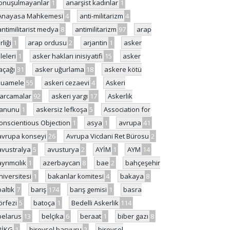
onuşulmayanlar
1
anarşist kadınlar
1
Anayasa Mahkemesi
4
anti-militarizm
4
antimilitarist medya
8
antimilitarizm
97
arap
rliği
1
arap ordusu
2
arjantin
1
asker
ileleri
1
asker hakları inisiyatifi
15
asker
açağı
31
asker uğurlama
18
askere kötü
uamele
55
askeri cezaevi
4
Askeri
arcamalar
92
askeri yargı
17
Askerlik
anunu
1
askersiz lefkoşa
5
Association for
onscientious Objection
1
asya
1
avrupa
41
avrupa konseyi
26
Avrupa Vicdani Ret Bürosu
2
avustralya
5
avusturya
2
AYİM
1
AYM
14
ayrımcılık
1
azerbaycan
8
bae
2
bahçeşehir
niversitesi
1
bakanlar komitesi
4
bakaya
8
baltık
7
barış
174
barış gemisi
1
basra
örfezi
5
batoça
1
Bedelli Askerlik
114
belarus
13
belçika
6
beraat
1
biber gazı
8
BİKG
1
bireysel başvuru
2
bireysel