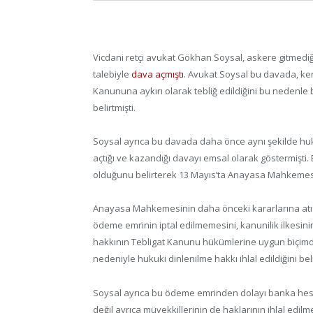
Vicdani retçi avukat Gökhan Soysal, askere gitmediğ
talebiyle
dava açmıştı
. Avukat Soysal bu davada, ken
Kanununa aykırı olarak tebliğ edildiğini bu nedenle
belirtmişti.
Soysal ayrıca bu davada daha önce aynı şekilde huku
açtığı ve kazandığı davayı emsal olarak göstermişti.
olduğunu belirterek 13 Mayıs’ta Anayasa Mahkemes
Anayasa Mahkemesinin daha önceki kararlarına atıf
ödeme emrinin iptal edilmemesini, kanunilik ilkesini
hakkının Tebligat Kanunu hükümlerine uygun biçimde
nedeniyle hukuki dinlenilme hakkı ihlal edildiğini bel
Soysal ayrıca bu ödeme emrinden dolayı banka hesa
değil ayrıca müvekkillerinin de haklarının ihlal edilm