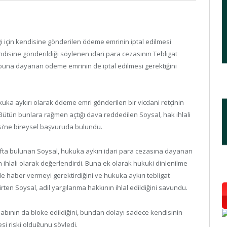
i için kendisine gönderilen ödeme emrinin iptal edilmesi
disine gönderildiği söylenen idari para cezasının Tebligat
 buna dayanan ödeme emrinin de iptal edilmesi gerektiğini
ka aykırı olarak ödeme emri gönderilen bir vicdani retçinin
 Bütün bunlara rağmen açtığı dava reddedilen Soysal, hak ihlali
i’ne bireysel başvuruda bulundu.
ta bulunan Soysal, hukuka aykırı idari para cezasına dayanan
n ihlali olarak değerlendirdi. Buna ek olarak hukuki dinlenilme
 haber vermeyi gerektirdiğini ve hukuka aykırı tebligat
irten Soysal, adil yargılanma hakkının ihlal edildiğini savundu.
bının da bloke edildiğini, bundan dolayı sadece kendisinin
esi riski olduğunu söyledi.