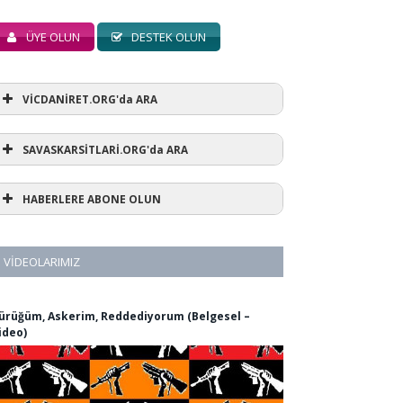
ÜYE OLUN
DESTEK OLUN
VİCDANİRET.ORG'da ARA
SAVASKARSİTLARİ.ORG'da ARA
HABERLERE ABONE OLUN
VIDEOLARIMIZ
ürüğüm, Askerim, Reddediyorum (Belgesel –
ideo)