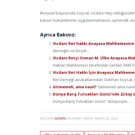
Bireysel başvuruda Soysal, vicdani retçi olduğundan
kanun hükümlerinin uygulanmamasını, ayrımcılık olar
Ayrıca Bakınız:
Vicdani Ret hakkı Anayasa Mahkemesine 
derneğin ve birçok...
Vicdani Retçi Osman M. Ülke Anayasa Ma
Hakları Mahkemesi tarafından verilen 39437/9
Vicdani Ret Hakkı İçin Anayasa Mahkemes
Ret Derneği avukatlarından Gökhan Soysal, i
Gitmemeli, ama nasıl?
Gitmemeli ama nasıl?
Dünya Barış Tutsakları Günü’nde 22 kişi 
Dünya Barış Tutsakları Günü" dolayısıyla...
EKLEYEN
ADMIN
EKLENME TARIHI:
MAYIS 20, 2022
adil yargılanma hakkı
Anayasa Mahkemesi
b