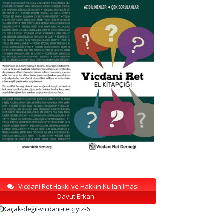
Vicdani Ret Hakkı ve Hakkın Kullanılması –
Davut Erkan