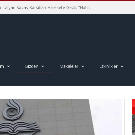
Hiroşima’nın 81. Yılında İtalyan Savaş Karşıtları Harekete Geçti: “Hatırlamak yeterli değil”
em
Bizden
Makaleler
Etkinlikler