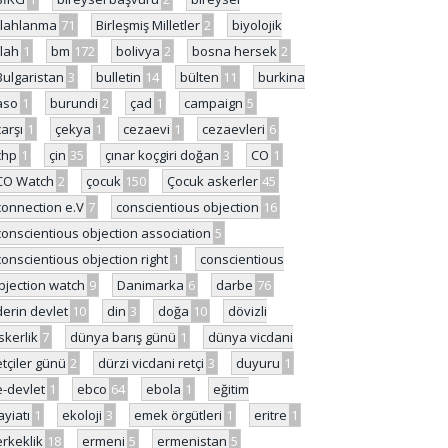
ilahlanma
71
Birleşmiş Milletler
2
biyolojik
ilah
1
bm
172
bolivya
2
bosna hersek
2
Bulgaristan
3
bulletin
14
bülten
11
burkina
aso
1
burundi
2
çad
1
campaign
5
çarşı
1
çekya
1
cezaevi
1
cezaevleri
6
chp
1
çin
35
çınar koçgiri doğan
3
CO
1
CO Watch
2
çocuk
150
Çocuk askerler
45
connection e.V
7
conscientious objection
16
conscientious objection association
5
conscientious objection right
1
conscientious
bjection watch
9
Danimarka
6
darbe
76
derin devlet
10
din
3
doğa
10
dövizli
skerlik
7
dünya barış günü
1
dünya vicdani
etçiler günü
2
dürzi vicdani retçi
3
duyuru
1
e-devlet
1
ebco
64
ebola
1
eğitim
ayiatı
1
ekoloji
3
emek örgütleri
1
eritre
1
erkeklik
18
ermeni
5
ermenistan
5