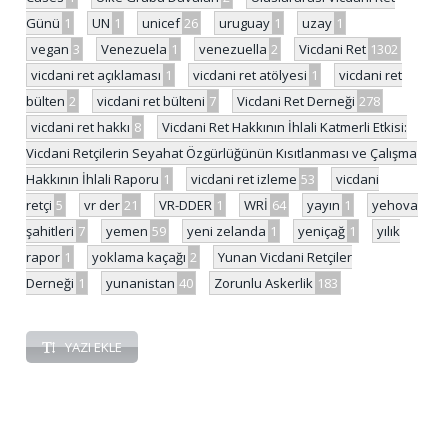
Günü
1
UN
1
unicef
26
uruguay
1
uzay
1
vegan
3
Venezuela
1
venezuella
2
Vicdani Ret
1302
vicdani ret açıklaması
1
vicdani ret atölyesi
1
vicdani ret
bülten
2
vicdani ret bülteni
7
Vicdani Ret Derneği
278
vicdani ret hakkı
8
Vicdani Ret Hakkının İhlali Katmerli Etkisi:
Vicdani Retçilerin Seyahat Özgürlüğünün Kısıtlanması ve Çalışma
Hakkının İhlali Raporu
1
vicdani ret izleme
53
vicdani
retçi
5
vr der
21
VR-DDER
1
WRİ
64
yayın
1
yehova
şahitleri
7
yemen
59
yeni zelanda
1
yeniçağ
1
yılık
rapor
1
yoklama kaçağı
2
Yunan Vicdani Retçiler
Derneği
1
yunanistan
40
Zorunlu Askerlik
183
YAZI EKLE