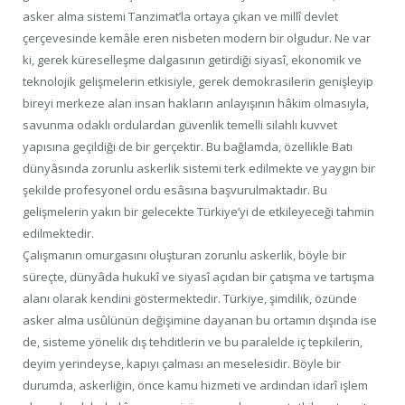
asker alma sistemi Tanzimat’la ortaya çıkan ve millî devlet
çerçevesinde kemâle eren nisbeten modern bir olgudur. Ne var
ki, gerek küreselleşme dalgasının getirdiği siyasî, ekonomik ve
teknolojik gelişmelerin etkisiyle, gerek demokrasilerin genişleyip
bireyi merkeze alan insan hakların anlayışının hâkim olmasıyla,
savunma odaklı ordulardan güvenlik temelli silahlı kuvvet
yapısına geçildiği de bir gerçektir. Bu bağlamda, özellikle Batı
dünyâsında zorunlu askerlik sistemi terk edilmekte ve yaygın bir
şekilde profesyonel ordu esâsına başvurulmaktadır. Bu
gelişmelerin yakın bir gelecekte Türkiye’yi de etkileyeceği tahmin
edilmektedir.
Çalışmanın omurgasını oluşturan zorunlu askerlik, böyle bir
süreçte, dünyâda hukukî ve siyasî açıdan bir çatışma ve tartışma
alanı olarak kendini göstermektedir. Türkiye, şimdilik, özünde
asker alma usûlünün değişimine dayanan bu ortamın dışında ise
de, sisteme yönelik dış tehditlerin ve bu paralelde iç tepkilerin,
deyim yerindeyse, kapıyı çalması an meselesidir. Böyle bir
durumda, askerliğin, önce kamu hizmeti ve ardından idarî işlem