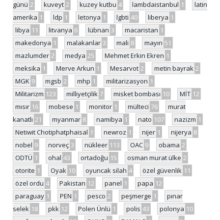
günü
2
kuveyt
2
kuzey kutbu
4
lambdaistanbul
1
latin
amerika
1
ldp
1
letonya
1
lgbti
40
liberya
1
libya
11
litvanya
6
lübnan
3
macaristan
1
makedonya
1
malakanlar
3
mali
8
mayın
51
mazlumder
2
medya
25
Mehmet Erkin Ekren
1
meksika
1
Merve Arkun
1
Mesarvot
2
metin bayrak
2
MGK
9
mgsb
2
mhp
1
militarizasyon
1
Militarizm
123
milliyetçilik
7
misket bombası
10
MİT
12
mısır
16
mobese
1
monitor
1
mülteci
76
murat
kanatlı
21
myanmar
8
namibya
1
nato
107
nazizm
1
Netiwit Chotiphatphaisal
1
newroz
1
nijer
1
nijerya
8
nobel
9
norveç
3
nükleer
113
OAC
9
obama
2
ODTÜ
1
ohal
43
ortadoğu
15
osman murat ülke
2
otorite
1
Oyak
10
oyuncak silah
4
özel güvenlik
11
özel ordu
4
Pakistan
12
panel
1
papa
12
paraguay
1
PEN
1
pesco
2
peşmerge
1
pınar
selek
18
pkk
12
Polen Ünlü
1
polis
43
polonya
10