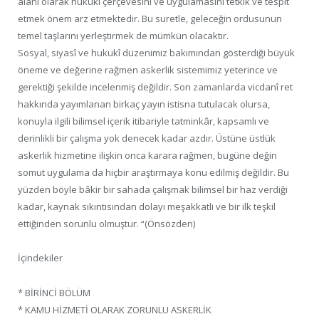
alanı olarak hukukî çerçevesini ve uygulamasını tetkik ve tespit
etmek önem arz etmektedir. Bu suretle, geleceğin ordusunun
temel taşlarını yerleştirmek de mümkün olacaktır.
Sosyal, siyasî ve hukukî düzenimiz bakımından gösterdiği büyük
öneme ve değerine rağmen askerlik sistemimiz yeterince ve
gerektiği şekilde incelenmiş değildir. Son zamanlarda vicdanî ret
hakkında yayımlanan birkaç yayın istisna tutulacak olursa,
konuyla ilgili bilimsel içerik itibariyle tatminkâr, kapsamlı ve
derinlikli bir çalışma yok denecek kadar azdır. Üstüne üstlük
askerlik hizmetine ilişkin onca karara rağmen, bugüne değin
somut uygulama da hiçbir araştırmaya konu edilmiş değildir. Bu
yüzden böyle bâkir bir sahada çalışmak bilimsel bir haz verdiği
kadar, kaynak sıkıntısından dolayı meşakkatli ve bir ilk teşkil
ettiğinden sorunlu olmuştur. “(Önsözden)
İçindekiler
* BİRİNCİ BÖLÜM
* KAMU HİZMETİ OLARAK ZORUNLU ASKERLİK