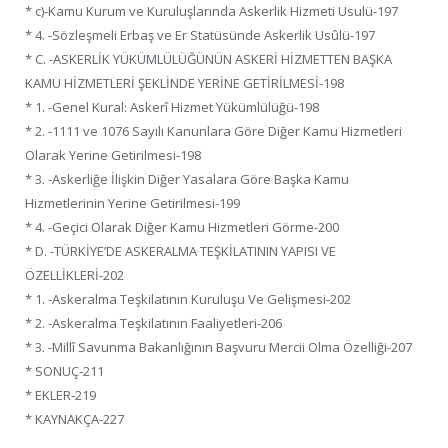
* c)-Kamu Kurum ve Kuruluşlarında Askerlik Hizmeti Usulü-197
* 4. -Sözleşmeli Erbaş ve Er Statüsünde Askerlik Usûlü-197
* C. -ASKERLİK YÜKÜMLÜLÜĞÜNÜN ASKERİ HİZMETTEN BAŞKA
KAMU HİZMETLERİ ŞEKLİNDE YERİNE GETİRİLMESİ-198
* 1. -Genel Kural: Askerî Hizmet Yükümlülüğü-198
* 2. -1111 ve 1076 Sayılı Kanunlara Göre Diğer Kamu Hizmetleri
Olarak Yerine Getirilmesi-198
* 3. -Askerliğe İlişkin Diğer Yasalara Göre Başka Kamu
Hizmetlerinin Yerine Getirilmesi-199
* 4. -Geçici Olarak Diğer Kamu Hizmetleri Görme-200
* D. -TÜRKİYE’DE ASKERALMA TEŞKİLATININ YAPISI VE
ÖZELLİKLERİ-202
* 1. -Askeralma Teşkilatının Kuruluşu Ve Gelişmesi-202
* 2. -Askeralma Teşkilatının Faaliyetleri-206
* 3. -Millî Savunma Bakanlığının Başvuru Mercii Olma Özelliği-207
* SONUÇ-211
* EKLER-219
* KAYNAKÇA-227