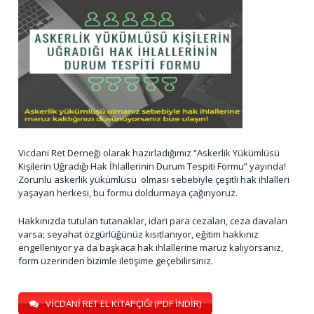
Vicdani Ret Derneği olarak hazırladığımız “Askerlik Yükümlüsü
Kişilerin Uğradığı Hak İhlallerinin Durum Tespiti Formu” yayında!
Zorunlu askerlik yükümlüsü olması sebebiyle çeşitli hak ihlalleri
yaşayan herkesi, bu formu doldurmaya çağırıyoruz.
Hakkınızda tutulan tutanaklar, idari para cezaları, ceza davaları
varsa; seyahat özgürlüğünüz kısıtlanıyor, eğitim hakkınız
engelleniyor ya da başkaca hak ihlallerine maruz kalıyorsanız,
form üzerinden bizimle iletişime geçebilirsiniz.
VİCDANİ RET EL KİTAPÇIĞI (PDF İNDİR)