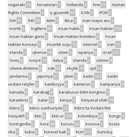
nagasaki
16
hırvatistan
1
hollanda
5
hrw
31
Human
Rights Committee
1
iç güvenlik
67
ICAN
3
IFOR
2
İHA
41
İHD
29
iklim
7
iltica
1
inan mayıs aru
1
incirlik
6
İngiltere
45
insan hakkı
2
insan hakları
138
insan hakları günü
2
İnsan Hakları Komitesi
2
İnsan
Hakları Konseyi
1
insanlık suçu
10
internet
9
iran
15
irlanda
1
işkence
18
islam
5
ispanya
9
israil
231
İsveç
9
isviçre
10
italya
8
izlanda
3
izleme
4
izleme-dinleme
9
ırak
28
ırkçılık
10
ışid
53
jandarma
1
japonya
37
jitem
1
kadın
101
kadın
vicdani retçiler
2
kamboçya
2
kamerun
1
kampanya
4
kanada
9
karabağ
4
karaburun bilim kongresi
1
karadeniz
2
katar
11
kenya
1
kimyasal silah
19
Kıbrıs
1
kıbrıs cumhuriyeti
12
Kıbrıs'ta Vicdani Ret
İnisiyatifi
1
kktc
3
kktc-vr
179
kolombiya
48
kongo
1
kontrgerilla
2
kore
49
korucu
30
kosova
1
kosta
rika
1
küba
2
küresel bak
1
Kürt
317
kurtuluş