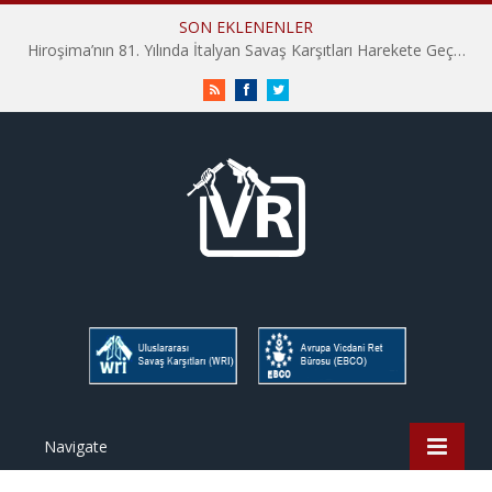
SON EKLENENLER
Hiroşima’nın 81. Yılında İtalyan Savaş Karşıtları Harekete Geçti: “Hatırlamak yeterli değil”
RSS
Facebook
Twitter
Navigate