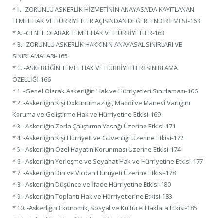
* II. -ZORUNLU ASKERLİK HİZMETİNİN ANAYASA’DA KAYITLANAN
TEMEL HAK VE HÜRRİYETLER AÇISINDAN DEĞERLENDİRİLMESİ-163
* A. -GENEL OLARAK TEMEL HAK VE HÜRRİYETLER-163
* B. -ZORUNLU ASKERLİK HAKKININ ANAYASAL SINIRLARI VE
SINIRLAMALARI-165
* C. -ASKERLİĞİN TEMEL HAK VE HÜRRİYETLERİ SINIRLAMA
ÖZELLİĞİ-166
* 1. -Genel Olarak Askerliğin Hak ve Hürriyetleri Sınırlaması-166
* 2. -Askerliğin Kişi Dokunulmazlığı, Maddî ve Manevî Varlığını
Koruma ve Geliştirme Hak ve Hürriyetine Etkisi-169
* 3. -Askerliğin Zorla Çalıştırma Yasağı Üzerine Etkisi-171
* 4. -Askerliğin Kişi Hürriyeti ve Güvenliği Üzerine Etkisi-172
* 5. -Askerliğin Özel Hayatın Korunması Üzerine Etkisi-174
* 6. -Askerliğin Yerleşme ve Seyahat Hak ve Hürriyetine Etkisi-177
* 7. -Askerliğin Din ve Vicdan Hürriyeti Üzerine Etkisi-178
* 8. -Askerliğin Düşünce ve İfade Hürriyetine Etkisi-180
* 9. -Askerliğin Toplantı Hak ve Hürriyetlerine Etkisi-183
* 10. -Askerliğin Ekonomik, Sosyal ve Kültürel Haklara Etkisi-185