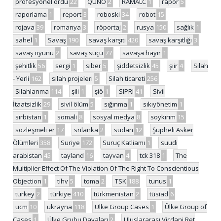
profesyonel ordu
22
QUNO
2
RAMALC
1
rapor
5
raporlama
1
report
3
roboski
34
robot
15
rojava
39
romanya
3
röportaj
2
rusya
150
sağlık
1
sahel
1
Savaş
190
savaş karşıtı
420
savaş karşıtlığı
3
savaş oyunu
2
savaş suçu
77
savaşa hayır
1
şehitlik
56
sergi
1
siber
5
şiddetsizlik
45
şiir
4
Silah
- Yerli
162
silah projeleri
5
Silah ticareti
256
Silahlanma
114
şili
1
şiö
1
SIPRI
41
Sivil
İtaatsizlik
29
sivil ölüm
5
sığınma
1
sıkıyönetim
1
sırbistan
1
somali
8
sosyal medya
8
soykırım
15
sözleşmeli er
17
srilanka
2
sudan
12
Şüpheli Asker
Ölümleri
358
Suriye
172
Suruç Katliamı
1
suudi
arabistan
45
tayland
16
tayvan
4
tck 318
1
The
Multiplier Effect Of The Violation Of The Right To Conscientious
Objection
1
tihv
5
toma
2
TSK
188
tunus
1
turkey
2
türkiye
410
türkmenistan
2
tüsiad
6
ucm
10
ukrayna
118
Ulke Group Cases
1
Ülke Group of
Cases
1
Ülke Grubu Davaları
2
Uluslararası Vicdani Ret