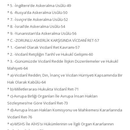
* 5. -İngiltere’de Askeralma Usûlü-49
* 6. -Rusya’da Askeralma Usûlü-50
* 7. -İsviçre’de Askeralma Usûlü-52
* 8. -İsrail’de Askeralma Usûlü-54
* 9. -Yunanistan’da Askeralma Usûlü-56
* C. -ZORUNLU ASKERLİK KARŞISINDA VİCDANÎ RET-57
* 1. -Genel Olarak Vicdanî Ret Kavramı-57
* 2. -Vicdanî Retçiliğin Tarihî ve Hukukî Gelişimi-60
* 3. -Günümüzde Vicdanî Redde İlişkin Düzenlemeler ve Hukukî
Mahiyeti-64
* a)-Vicdanî Reddin; Din, İnanç ve Vicdan Hürriyeti Kapsamında Bir
Hak Olarak Kabûlü-64
* b)-Milletlerarası Hukukta Vicdanî Ret-71
* c)-Avrupa Birliği Organları İle Avrupa İnsan Hakları
Sözleşmesi’ne Göre Vicdanî Ret-73
* d)-Avrupa İnsan Hakları Komisyonu ve Mahkemesi Kararlarında
Vicdanî Ret-76
* e)-MSHS İle AİHS’si Hükümlerinin ve İlgili Organ Kararlarının