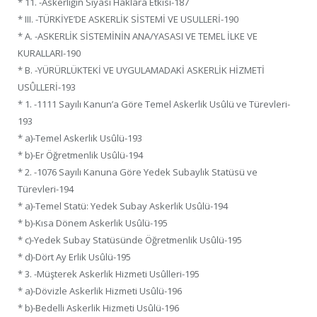
* 11. -Askerliğin Siyasî Haklara Etkisi-187
* III. -TÜRKİYE’DE ASKERLİK SİSTEMİ VE USULLERİ-190
* A. -ASKERLİK SİSTEMİNİN ANA/YASASI VE TEMEL İLKE VE
KURALLARI-190
* B. -YÜRÜRLÜKTEKİ VE UYGULAMADAKİ ASKERLİK HİZMETİ
USÛLLERİ-193
* 1. -1111 Sayılı Kanun’a Göre Temel Askerlik Usûlü ve Türevleri-
193
* a)-Temel Askerlik Usûlü-193
* b)-Er Öğretmenlik Usûlü-194
* 2. -1076 Sayılı Kanuna Göre Yedek Subaylık Statüsü ve
Türevleri-194
* a)-Temel Statü: Yedek Subay Askerlik Usûlü-194
* b)-Kısa Dönem Askerlik Usûlü-195
* c)-Yedek Subay Statüsünde Öğretmenlik Usûlü-195
* d)-Dört Ay Erlik Usûlü-195
* 3. -Müşterek Askerlik Hizmeti Usûlleri-195
* a)-Dövizle Askerlik Hizmeti Usûlü-196
* b)-Bedelli Askerlik Hizmeti Usûlü-196