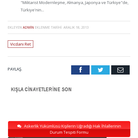
"Militarist Modernleşme, Almanya, Japonya ve Türkiye"de,
Türkiye'nin...
EKLEYEN
ADMIN
EKLENME TARIHI:
ARALIK 18, 2013
Vicdani Ret
PAYLAŞ.
Facebook
Twitter
Emai
Askerlik Yükümlüsü Kişilerin Uğradığı Hak İhlallerinin
Durum Tespiti Formu