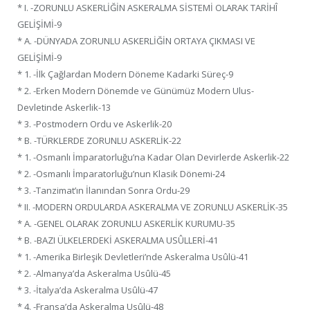
* I. -ZORUNLU ASKERLİĞİN ASKERALMA SİSTEMİ OLARAK TARİHÎ
GELİŞİMİ-9
* A. -DÜNYADA ZORUNLU ASKERLİĞİN ORTAYA ÇIKMASI VE
GELİŞİMİ-9
* 1. -İlk Çağlardan Modern Döneme Kadarki Süreç-9
* 2. -Erken Modern Dönemde ve Günümüz Modern Ulus-
Devletinde Askerlik-13
* 3. -Postmodern Ordu ve Askerlik-20
* B. -TÜRKLERDE ZORUNLU ASKERLİK-22
* 1. -Osmanlı İmparatorluğu’na Kadar Olan Devirlerde Askerlik-22
* 2. -Osmanlı İmparatorluğu’nun Klasik Dönemi-24
* 3. -Tanzimat’ın İlanından Sonra Ordu-29
* II. -MODERN ORDULARDA ASKERALMA VE ZORUNLU ASKERLİK-35
* A. -GENEL OLARAK ZORUNLU ASKERLİK KURUMU-35
* B. -BAZI ÜLKELERDEKİ ASKERALMA USÛLLERİ-41
* 1. -Amerika Birleşik Devletleri’nde Askeralma Usûlü-41
* 2. -Almanya’da Askeralma Usûlü-45
* 3. -İtalya’da Askeralma Usûlü-47
* 4. -Fransa’da Askeralma Usûlü-48