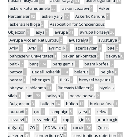
hakları inisiyatifi
15
asker kaçağı
31
asker uğurlama
18
askere kötü muamele
55
askeri cezaevi
4
Askeri
Harcamalar
92
askeri yargı
17
Askerlik Kanunu
1
askersiz lefkoşa
5
Association for Conscientious
Objection
1
asya
1
avrupa
41
avrupa konseyi
26
Avrupa Vicdani Ret Bürosu
2
avustralya
5
avusturya
2
AYİM
1
AYM
14
ayrımcılık
1
azerbaycan
8
bae
2
bahçeşehir üniversitesi
1
bakanlar komitesi
4
bakaya
8
baltık
7
barış
174
barış gemisi
1
basra körfezi
5
batoça
1
Bedelli Askerlik
114
belarus
13
belçika
6
beraat
1
biber gazı
8
BİKG
1
bireysel başvuru
2
bireysel silahlanma
71
Birleşmiş Milletler
2
biyolojik
silah
1
bm
172
bolivya
2
bosna hersek
2
Bulgaristan
3
bulletin
14
bülten
11
burkina faso
1
burundi
2
çad
1
campaign
5
çarşı
1
çekya
1
cezaevi
1
cezaevleri
6
chp
1
çin
35
çınar koçgiri
doğan
3
CO
1
CO Watch
2
çocuk
150
Çocuk
askerler
45
connection e.V
7
conscientious objection
16