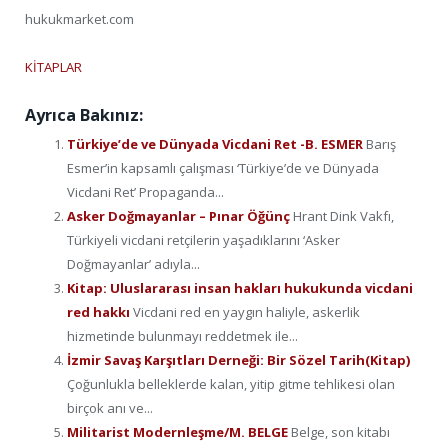
hukukmarket.com
KİTAPLAR
Ayrıca Bakınız:
Türkiye’de ve Dünyada Vicdani Ret -B. ESMER
Barış
Esmer’in kapsamlı çalışması ‘Türkiye’de ve Dünyada
Vicdani Ret’ Propaganda...
Asker Doğmayanlar – Pınar Öğünç
Hrant Dink Vakfı,
Türkiyeli vicdani retçilerin yaşadıklarını ‘Asker
Doğmayanlar’ adıyla...
Kitap: Uluslararası insan hakları hukukunda vicdani
red hakkı
Vicdani red en yaygın haliyle, askerlik
hizmetinde bulunmayı reddetmek ile...
İzmir Savaş Karşıtları Derneği: Bir Sözel Tarih(Kitap)
Çoğunlukla belleklerde kalan, yitip gitme tehlikesi olan
birçok anı ve...
Militarist Modernleşme/M. BELGE
Belge, son kitabı