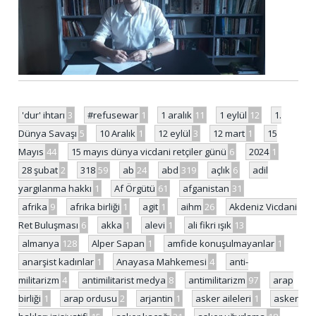
'dur' ihtarı
3
#refusewar
1
1 aralık
11
1 eylül
12
1.
Dünya Savaşı
5
10 Aralık
1
12 eylül
3
12 mart
1
15
Mayıs
44
15 mayıs dünya vicdani retçiler günü
6
2024
1
28 şubat
2
318
59
ab
24
abd
319
açlık
6
adil
yargılanma hakkı
1
Af Örgütü
61
afganistan
31
afrika
9
afrika birliği
1
agit
1
aihm
26
Akdeniz Vicdani
Ret Buluşması
6
akka
1
alevi
1
ali fikri ışık
13
almanya
128
Alper Sapan
1
amfide konuşulmayanlar
1
anarşist kadınlar
1
Anayasa Mahkemesi
4
anti-
militarizm
4
antimilitarist medya
8
antimilitarizm
97
arap
birliği
1
arap ordusu
2
arjantin
1
asker aileleri
1
asker