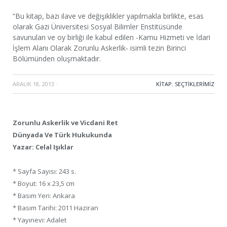
“Bu kitap, bazı ilave ve değişiklikler yapılmakla birlikte, esas
olarak Gazi Üniversitesi Sosyal Bilimler Enstitüsünde
savunulan ve oy birliği ile kabul edilen -Kamu Hizmeti ve İdari
İşlem Alanı Olarak Zorunlu Askerlik- isimli tezin Birinci
Bölümünden oluşmaktadır.
ARALIK 18, 2013
·
KITAP
,
SEÇTIKLERIMIZ
Zorunlu Askerlik ve Vicdani Ret
Dünyada Ve Türk Hukukunda
Yazar: Celal Işıklar
* Sayfa Sayısı: 243 s.
* Boyut: 16 x 23,5 cm
* Basım Yeri: Ankara
* Basım Tarihi: 2011 Haziran
* Yayınevi: Adalet