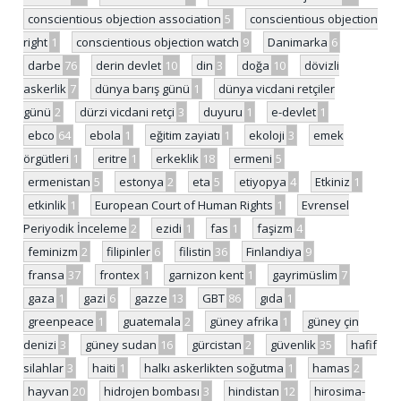
conscientious objection association
5
conscientious objection
right
1
conscientious objection watch
9
Danimarka
6
darbe
76
derin devlet
10
din
3
doğa
10
dövizli
askerlik
7
dünya barış günü
1
dünya vicdani retçiler
günü
2
dürzi vicdani retçi
3
duyuru
1
e-devlet
1
ebco
64
ebola
1
eğitim zayiatı
1
ekoloji
3
emek
örgütleri
1
eritre
1
erkeklik
18
ermeni
5
ermenistan
5
estonya
2
eta
5
etiyopya
4
Etkiniz
1
etkinlik
1
European Court of Human Rights
1
Evrensel
Periyodik İnceleme
2
ezidi
1
fas
1
faşizm
4
feminizm
2
filipinler
6
filistin
36
Finlandiya
9
fransa
37
frontex
1
garnizon kent
1
gayrimüslim
7
gaza
1
gazi
6
gazze
13
GBT
86
gıda
1
greenpeace
1
guatemala
2
güney afrika
1
güney çin
denizi
3
güney sudan
16
gürcistan
2
güvenlik
35
hafif
silahlar
3
haiti
1
halkı askerlikten soğutma
1
hamas
2
hayvan
20
hidrojen bombası
3
hindistan
12
hirosima-