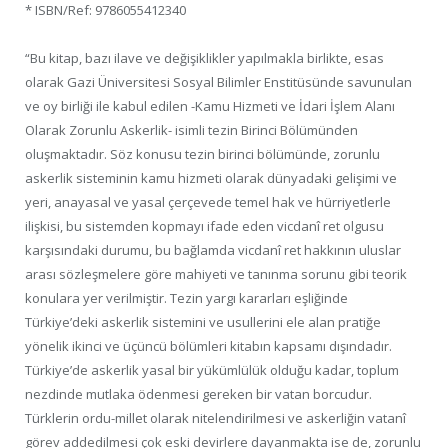
* ISBN/Ref: 9786055412340
“Bu kitap, bazı ilave ve değişiklikler yapılmakla birlikte, esas
olarak Gazi Üniversitesi Sosyal Bilimler Enstitüsünde savunulan
ve oy birliği ile kabul edilen -Kamu Hizmeti ve İdari İşlem Alanı
Olarak Zorunlu Askerlik- isimli tezin Birinci Bölümünden
oluşmaktadır. Söz konusu tezin birinci bölümünde, zorunlu
askerlik sisteminin kamu hizmeti olarak dünyadaki gelişimi ve
yeri, anayasal ve yasal çerçevede temel hak ve hürriyetlerle
ilişkisi, bu sistemden kopmayı ifade eden vicdanî ret olgusu
karşısındaki durumu, bu bağlamda vicdanî ret hakkının uluslar
arası sözleşmelere göre mahiyeti ve tanınma sorunu gibi teorik
konulara yer verilmiştir. Tezin yargı kararları eşliğinde
Türkiye’deki askerlik sistemini ve usullerini ele alan pratiğe
yönelik ikinci ve üçüncü bölümleri kitabın kapsamı dışındadır.
Türkiye’de askerlik yasal bir yükümlülük olduğu kadar, toplum
nezdinde mutlaka ödenmesi gereken bir vatan borcudur.
Türklerin ordu-millet olarak nitelendirilmesi ve askerliğin vatanî
görev addedilmesi çok eski devirlere dayanmakta ise de, zorunlu