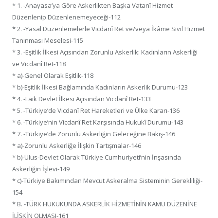
* 1. -Anayasa’ya Göre Askerlikten Başka Vatanî Hizmet
Düzenlenip Düzenlenemeyeceği-112
* 2. -Yasal Düzenlemelerle Vicdanî Ret ve/veya İkâme Sivil Hizmet
Tanınması Meselesi-115
* 3. -Eşitlik İlkesi Açısından Zorunlu Askerlik: Kadınların Askerliği
ve Vicdanî Ret-118
* a)-Genel Olarak Eşitlik-118
* b)-Eşitlik İlkesi Bağlamında Kadınların Askerlik Durumu-123
* 4. -Laik Devlet İlkesi Açısından Vicdanî Ret-133
* 5. -Türkiye’de Vicdanî Ret Hareketleri ve Ülke Kararı-136
* 6. -Türkiye’nin Vicdanî Ret Karşısında Hukukî Durumu-143
* 7. -Türkiye’de Zorunlu Askerliğin Geleceğine Bakış-146
* a)-Zorunlu Askerliğe İlişkin Tartışmalar-146
* b)-Ulus-Devlet Olarak Türkiye Cumhuriyeti’nin İnşasında
Askerliğin İşlevi-149
* c)-Türkiye Bakımından Mevcut Askeralma Sisteminin Gerekliliği-
154
* B. -TÜRK HUKUKUNDA ASKERLİK HİZMETİNİN KAMU DÜZENİNE
İLİŞKİN OLMASI-161