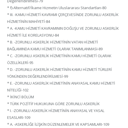
Değerlendirilmesi-79
* f)-Alternatif/İkame Hizmetin Uluslararası Standartları-80
* III. -KAMU HİZMETİ KAVRAMI ÇERÇEVESİNDE ZORUNLU ASKERLİK
HİZMETİNİN MAHİYETİ-84
* A. -KAMU HİZMETİ KAVRAMININ DOĞUŞU VE ZORUNLU ASKERLİK
HİZMETİ İLE KORELASYONU-84
* B. -ZORUNLU ASKERLİK HİZMETİNİN VATAN HİZMETİ
BAĞLAMINDA KAMU HİZMETİ OLARAK TANIMLANMASI-89
* C. -ZORUNLU ASKERLİK HİZMETİNİN KAMU HİZMETİ OLARAK
ÖZELLİKLERİ-95
* D. -ZORUNLU ASKERLİK HİZMETİNİN KAMU HİZMETİ TÜRLERİ
YÖNÜNDEN DEĞERLENDİRİLMESİ-99
* E. -ZORUNLU ASKERLİK HİZMETİNİN ANAYASAL KAMU HİZMETİ
NİTELİĞİ-102
* İKİNCİ BÖLÜM
* TÜRK POZİTİF HUKUKUNA GÖRE ZORUNLU ASKERLİK
* I. -ZORUNLU ASKERLİK HİZMETİNİN ANAYASAL VE YASAL
ESASLARI-109
* A. -ASKERLİĞE İLİŞKİN DÜZENLEMELER VE KAPSAMLARI-109