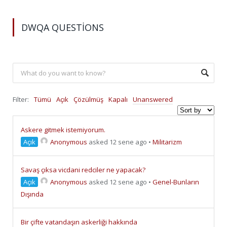
DWQA QUESTIONS
Filter:
Tümü
Açık
Çözülmüş
Kapalı
Unanswered
Askere gitmek istemiyorum.
Açık
Anonymous
asked 12 sene ago
•
Militarizm
Savaş çıksa vicdani redciler ne yapacak?
Açık
Anonymous
asked 12 sene ago
•
Genel-Bunların
Dışında
Bir çifte vatandaşın askerliği hakkında