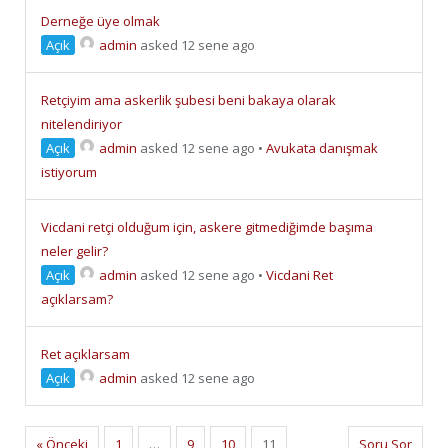
Derneğe üye olmak
Açık
admin
asked 12 sene ago
Retçiyim ama askerlik şubesi beni bakaya olarak
nitelendiriyor
Açık
admin
asked 12 sene ago
•
Avukata danışmak
istiyorum
Vicdani retçi olduğum için, askere gitmediğimde başıma
neler gelir?
Açık
admin
asked 12 sene ago
•
Vicdani Ret
açıklarsam?
Ret açıklarsam
Açık
admin
asked 12 sene ago
« Önceki
1
…
9
10
11
Soru Sor