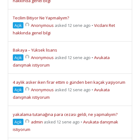
hakkında genel bilgi
Tecilim Bitiyor Ne Yapmalıyım?
Açık
Anonymous
asked 12 sene ago
•
Vicdani Ret
hakkında genel bilgi
Bakaya – Yüksek lisans
Açık
Anonymous
asked 12 sene ago
•
Avukata
danışmak istiyorum
4 aylık asker iken firar ettim o günden beri kaçak yaşiyorum
Açık
Anonymous
asked 12 sene ago
•
Avukata
danışmak istiyorum
yakalama tutanağına para cezası geldi, ne yapmalıyım?
Açık
admin
asked 12 sene ago
•
Avukata danışmak
istiyorum