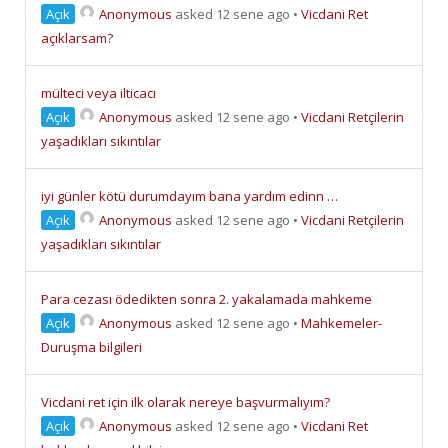
Açık
Anonymous
asked 12 sene ago
•
Vicdani Ret
açıklarsam?
mülteci veya ilticacı
Açık
Anonymous
asked 12 sene ago
•
Vicdani Retçilerin
yaşadıkları sıkıntılar
iyi günler kötü durumdayım bana yardım edinn …
Açık
Anonymous
asked 12 sene ago
•
Vicdani Retçilerin
yaşadıkları sıkıntılar
Para cezası ödedikten sonra 2. yakalamada mahkeme
Açık
Anonymous
asked 12 sene ago
•
Mahkemeler-
Duruşma bilgileri
Vicdani ret için ilk olarak nereye başvurmalıyım?
Açık
Anonymous
asked 12 sene ago
•
Vicdani Ret