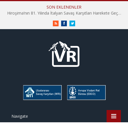
SON EKLENENLER
Hiroşima’nın 81. Yılında İtalyan Savaş Karşıtları Harekete Geçti: “Hatırlamak yeterli değil”
RSS
Facebook
Twitter
Navigate