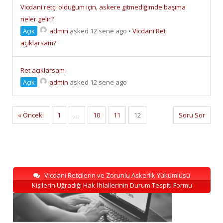
Vicdani retçi olduğum için, askere gitmediğimde başıma
neler gelir?
Açık
admin
asked 12 sene ago
•
Vicdani Ret
açıklarsam?
Ret açıklarsam
Açık
admin
asked 12 sene ago
« Önceki
1
…
10
11
12
Soru Sor
Vicdani Retçilerin ve Zorunlu Askerlik Yükümlüsü
Kişilerin Uğradığı Hak İhlallerinin Durum Tespiti Formu