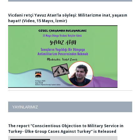
(44)
15 Mayıs
(6)
15 mayıs dünya vicdani retçiler günü
Vicdani retçi Yavuz Atan’la söyleşi: Militarizme inat, yaşasın
(2)
28 şubat
hayat! (Video, 15 Mayıs, İzmir)
(59)
318
(1)
2024
(24)
ab
(319)
abd
(1)
adil yargılanma hakkı
(31)
afganistan
(9)
afrika
(1)
afrika birliği
(61)
Af Örgütü
(1)
agit
(26)
aihm
(6)
Akdeniz Vicdani Ret Buluşması
(1)
akka
(1)
alevi
(13)
ali fikri ışık
YAYINLARIMIZ
(128)
almanya
(1)
Alper Sapan
(1)
amfide konuşulmayanlar
The report “Conscientious Objection to Military Service in
(1)
anarşist kadınlar
Turkey- Ülke Group Cases Against Turkey” is Released
(4)
Anayasa Mahkemesi