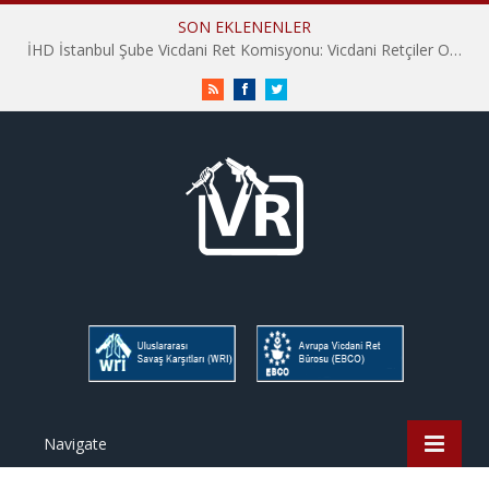
SON EKLENENLER
İHD İstanbul Şube Vicdani Ret Komisyonu: Vicdani Retçiler Olarak Destek İçin Buradayız!
RSS
Facebook
Twitter
Navigate