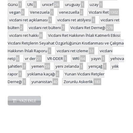
Günü
1
UN
1
unicef
26
uruguay
1
uzay
1
vegan
3
Venezuela
1
venezuella
2
Vicdani Ret
1302
vicdani ret açıklaması
1
vicdani ret atölyesi
1
vicdani ret
bülten
2
vicdani ret bülteni
7
Vicdani Ret Derneği
278
vicdani ret hakkı
8
Vicdani Ret Hakkının İhlali Katmerli Etkisi:
Vicdani Retçilerin Seyahat Özgürlüğünün Kısıtlanması ve Çalışma
Hakkının İhlali Raporu
1
vicdani ret izleme
53
vicdani
retçi
5
vr der
21
VR-DDER
1
WRİ
64
yayın
1
yehova
şahitleri
7
yemen
59
yeni zelanda
1
yeniçağ
1
yılık
rapor
1
yoklama kaçağı
2
Yunan Vicdani Retçiler
Derneği
1
yunanistan
40
Zorunlu Askerlik
183
YAZI EKLE