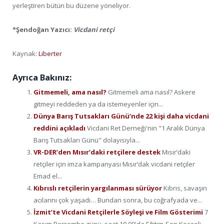
yerleştiren bütün bu düzene yöneliyor.
*Şendoğan Yazıcı:
Vicdani retçi
Kaynak:
Liberter
Ayrıca Bakınız:
Gitmemeli, ama nasıl?
Gitmemeli ama nasıl? Askere
gitmeyi reddeden ya da istemeyenler için...
Dünya Barış Tutsakları Günü’nde 22 kişi daha vicdani
reddini açıkladı
Vicdani Ret Derneği'nin "1 Aralık Dünya
Barış Tutsakları Günü" dolayısıyla...
VR-DER’den Mısır’daki retçilere destek
Mısır’daki
retçiler için imza kampanyası Mısır’dak vicdani retçiler
Emad el...
Kıbrıslı retçilerin yargılanması sürüyor
Kıbrıs, savaşın
acılarını çok yaşadı… Bundan sonra, bu coğrafyada ve...
İzmit’te Vicdani Retçilerle Söyleşi ve Film Gösterimi
7