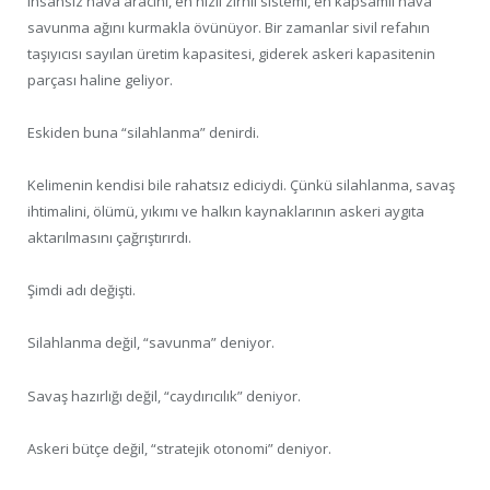
insansız hava aracını, en hızlı zırhlı sistemi, en kapsamlı hava
savunma ağını kurmakla övünüyor. Bir zamanlar sivil refahın
taşıyıcısı sayılan üretim kapasitesi, giderek askeri kapasitenin
parçası haline geliyor.
Eskiden buna “silahlanma” denirdi.
Kelimenin kendisi bile rahatsız ediciydi. Çünkü silahlanma, savaş
ihtimalini, ölümü, yıkımı ve halkın kaynaklarının askeri aygıta
aktarılmasını çağrıştırırdı.
Şimdi adı değişti.
Silahlanma değil, “savunma” deniyor.
Savaş hazırlığı değil, “caydırıcılık” deniyor.
Askeri bütçe değil, “stratejik otonomi” deniyor.