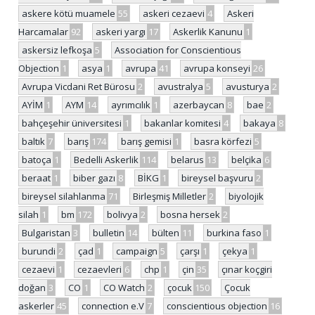
askere kötü muamele
55
askeri cezaevi
4
Askeri
Harcamalar
92
askeri yargı
17
Askerlik Kanunu
1
askersiz lefkoşa
5
Association for Conscientious
Objection
1
asya
1
avrupa
41
avrupa konseyi
26
Avrupa Vicdani Ret Bürosu
2
avustralya
5
avusturya
2
AYİM
1
AYM
14
ayrımcılık
1
azerbaycan
8
bae
2
bahçeşehir üniversitesi
1
bakanlar komitesi
4
bakaya
8
baltık
7
barış
174
barış gemisi
1
basra körfezi
5
batoça
1
Bedelli Askerlik
114
belarus
13
belçika
6
beraat
1
biber gazı
8
BİKG
1
bireysel başvuru
2
bireysel silahlanma
71
Birleşmiş Milletler
2
biyolojik
silah
1
bm
172
bolivya
2
bosna hersek
2
Bulgaristan
3
bulletin
14
bülten
11
burkina faso
1
burundi
2
çad
1
campaign
5
çarşı
1
çekya
1
cezaevi
1
cezaevleri
6
chp
1
çin
35
çınar koçgiri
doğan
3
CO
1
CO Watch
2
çocuk
150
Çocuk
askerler
45
connection e.V
7
conscientious objection
16