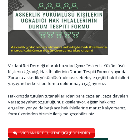
Vicdani Ret Derneği olarak hazırladığımız “Askerlik Yükümlüsü
Kişilerin Uğradığı Hak İhlallerinin Durum Tespiti Formu” yayında!
Zorunlu askerlik yükümlüsü olması sebebiyle çeşitli hak ihlalleri
yaşayan herkesi, bu formu doldurmaya çağırıyoruz.
Hakkınızda tutulan tutanaklar, idari para cezaları, ceza davaları
varsa; seyahat özgürlüğünüz kısıtlanıyor, eğitim hakkınız
engelleniyor ya da başkaca hak ihlallerine maruz kalıyorsanız,
form üzerinden bizimle iletişime geçebilirsiniz.
VİCDANİ RET EL KİTAPÇIĞI (PDF İNDİR)