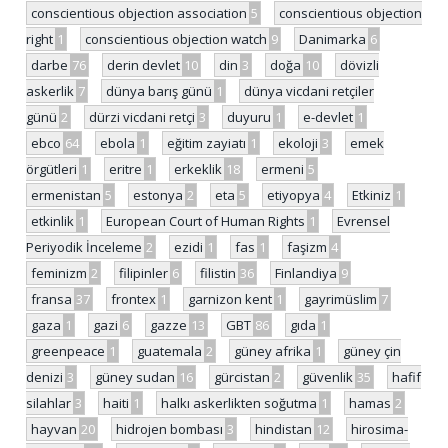
conscientious objection association
5
conscientious objection
right
1
conscientious objection watch
9
Danimarka
6
darbe
76
derin devlet
10
din
3
doğa
10
dövizli
askerlik
7
dünya barış günü
1
dünya vicdani retçiler
günü
2
dürzi vicdani retçi
3
duyuru
1
e-devlet
1
ebco
64
ebola
1
eğitim zayiatı
1
ekoloji
3
emek
örgütleri
1
eritre
1
erkeklik
18
ermeni
5
ermenistan
5
estonya
2
eta
5
etiyopya
4
Etkiniz
1
etkinlik
1
European Court of Human Rights
1
Evrensel
Periyodik İnceleme
2
ezidi
1
fas
1
faşizm
4
feminizm
2
filipinler
6
filistin
36
Finlandiya
9
fransa
37
frontex
1
garnizon kent
1
gayrimüslim
7
gaza
1
gazi
6
gazze
13
GBT
86
gıda
1
greenpeace
1
guatemala
2
güney afrika
1
güney çin
denizi
3
güney sudan
16
gürcistan
2
güvenlik
35
hafif
silahlar
3
haiti
1
halkı askerlikten soğutma
1
hamas
2
hayvan
20
hidrojen bombası
3
hindistan
12
hirosima-