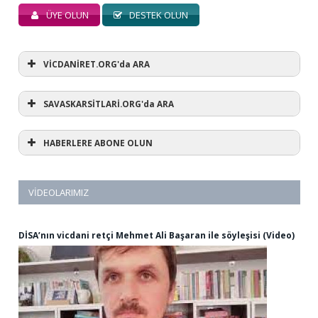
ÜYE OLUN
DESTEK OLUN
VİCDANİRET.ORG'da ARA
SAVASKARSİTLARİ.ORG'da ARA
HABERLERE ABONE OLUN
VIDEOLARIMIZ
DİSA’nın vicdani retçi Mehmet Ali Başaran ile söyleşisi (Video)