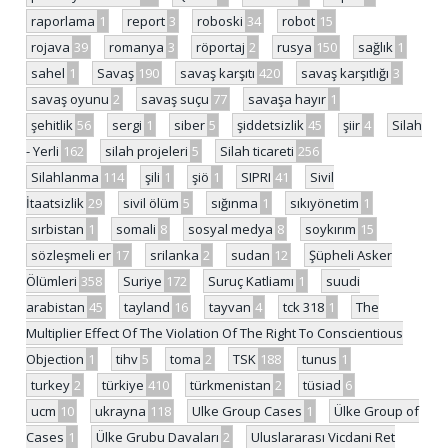
raporlama
1
report
3
roboski
34
robot
15
rojava
39
romanya
3
röportaj
2
rusya
150
sağlık
1
sahel
1
Savaş
190
savaş karşıtı
420
savaş karşıtlığı
3
savaş oyunu
2
savaş suçu
77
savaşa hayır
1
şehitlik
56
sergi
1
siber
5
şiddetsizlik
45
şiir
4
Silah
- Yerli
162
silah projeleri
5
Silah ticareti
256
Silahlanma
114
şili
1
şiö
1
SIPRI
41
Sivil
İtaatsizlik
29
sivil ölüm
5
sığınma
1
sıkıyönetim
1
sırbistan
1
somali
8
sosyal medya
8
soykırım
15
sözleşmeli er
17
srilanka
2
sudan
12
Şüpheli Asker
Ölümleri
358
Suriye
172
Suruç Katliamı
1
suudi
arabistan
45
tayland
16
tayvan
4
tck 318
1
The
Multiplier Effect Of The Violation Of The Right To Conscientious
Objection
1
tihv
5
toma
2
TSK
188
tunus
1
turkey
2
türkiye
410
türkmenistan
2
tüsiad
6
ucm
10
ukrayna
118
Ulke Group Cases
1
Ülke Group of
Cases
1
Ülke Grubu Davaları
2
Uluslararası Vicdani Ret