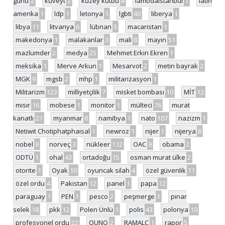
günü
2
kuveyt
2
kuzey kutbu
4
lambdaistanbul
1
latin
amerika
1
ldp
1
letonya
1
lgbti
40
liberya
1
libya
11
litvanya
6
lübnan
3
macaristan
1
makedonya
1
malakanlar
3
mali
8
mayın
51
mazlumder
2
medya
25
Mehmet Erkin Ekren
1
meksika
1
Merve Arkun
1
Mesarvot
2
metin bayrak
2
MGK
9
mgsb
2
mhp
1
militarizasyon
1
Militarizm
123
milliyetçilik
7
misket bombası
10
MİT
12
mısır
16
mobese
1
monitor
1
mülteci
76
murat
kanatlı
21
myanmar
8
namibya
1
nato
107
nazizm
1
Netiwit Chotiphatphaisal
1
newroz
1
nijer
1
nijerya
8
nobel
9
norveç
3
nükleer
112
OAC
9
obama
2
ODTÜ
1
ohal
43
ortadoğu
15
osman murat ülke
2
otorite
1
Oyak
10
oyuncak silah
4
özel güvenlik
11
özel ordu
4
Pakistan
12
panel
1
papa
12
paraguay
1
PEN
1
pesco
2
peşmerge
1
pınar
selek
18
pkk
12
Polen Ünlü
1
polis
43
polonya
10
profesyonel ordu
22
QUNO
2
RAMALC
1
rapor
5