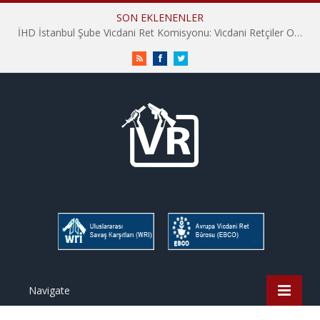
SON EKLENENLER
İsrail’in Yahudi nüfusunun yaklaşık altıda birini oluşturan Harediler, askerliğe karşı direniyorlar – Yakov M. Rabkin
RSS
Facebook
Twitter
Navigate