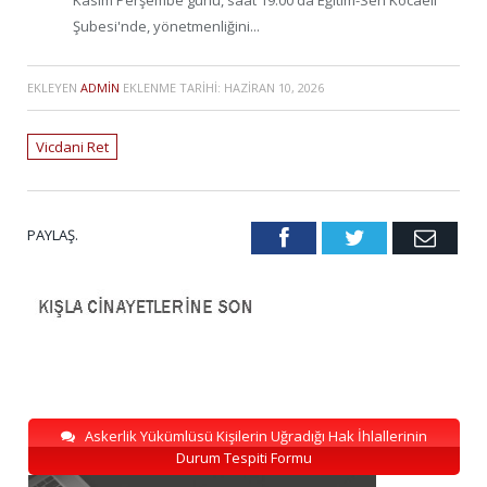
Kasım Perşembe günü, saat 19.00'da Eğitim-Sen Kocaeli
Şubesi'nde, yönetmenliğini...
EKLEYEN
ADMIN
EKLENME TARIHI:
HAZIRAN 10, 2026
Vicdani Ret
PAYLAŞ.
Facebook
Twitter
Emai
Askerlik Yükümlüsü Kişilerin Uğradığı Hak İhlallerinin
Durum Tespiti Formu