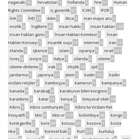
nagasaki
15
hırvatistan
1
hollanda
5
hrw
31
Human
Rights Committee
1
iç güvenlik
67
ICAN
3
IFOR
2
İHA
41
İHD
29
iklim
7
iltica
1
inan mayıs aru
1
incirlik
6
İngiltere
45
insan hakkı
2
insan hakları
138
insan hakları günü
2
İnsan Hakları Komitesi
2
İnsan
Hakları Konseyi
1
insanlık suçu
10
internet
9
iran
15
irlanda
1
işkence
18
islam
5
ispanya
9
israil
231
İsveç
9
isviçre
10
italya
7
izlanda
3
izleme
4
izleme-dinleme
9
ırak
28
ırkçılık
10
ışid
53
jandarma
1
japonya
37
jitem
1
kadın
101
kadın
vicdani retçiler
2
kamboçya
2
kamerun
1
kampanya
4
kanada
9
karabağ
4
karaburun bilim kongresi
1
karadeniz
2
katar
11
kenya
1
kimyasal silah
19
Kıbrıs
1
kıbrıs cumhuriyeti
12
Kıbrıs'ta Vicdani Ret
İnisiyatifi
1
kktc
3
kktc-vr
179
kolombiya
48
kongo
1
kontrgerilla
2
kore
49
korucu
30
kosova
1
kosta
rika
1
küba
2
küresel bak
1
Kürt
317
kurtuluş