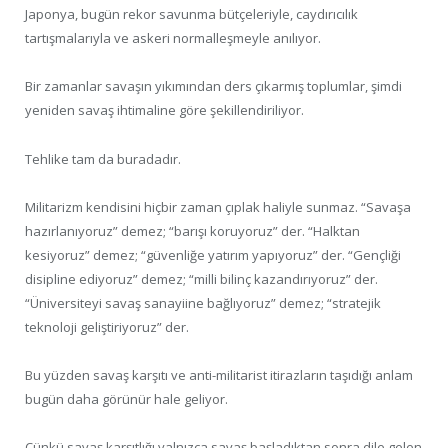
Japonya, bugün rekor savunma bütçeleriyle, caydırıcılık
tartışmalarıyla ve askeri normalleşmeyle anılıyor.
Bir zamanlar savaşın yıkımından ders çıkarmış toplumlar, şimdi
yeniden savaş ihtimaline göre şekillendiriliyor.
Tehlike tam da buradadır.
Militarizm kendisini hiçbir zaman çıplak haliyle sunmaz. “Savaşa
hazırlanıyoruz” demez; “barışı koruyoruz” der. “Halktan
kesiyoruz” demez; “güvenliğe yatırım yapıyoruz” der. “Gençliği
disipline ediyoruz” demez; “milli bilinç kazandırıyoruz” der.
“Üniversiteyi savaş sanayiine bağlıyoruz” demez; “stratejik
teknoloji geliştiriyoruz” der.
Bu yüzden savaş karşıtı ve anti-militarist itirazların taşıdığı anlam
bugün daha görünür hale geliyor.
Çünkü savaş karşıtlığı yalnızca savaş başladıktan sonra dile gelen