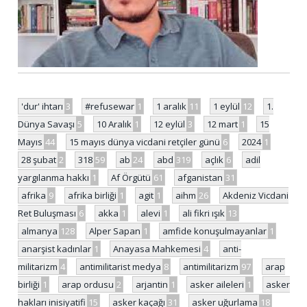
'dur' ihtarı
3
#refusewar
1
1 aralık
11
1 eylül
12
1.
Dünya Savaşı
5
10 Aralık
1
12 eylül
3
12 mart
1
15
Mayıs
44
15 mayıs dünya vicdani retçiler günü
6
2024
1
28 şubat
2
318
59
ab
24
abd
319
açlık
6
adil
yargılanma hakkı
1
Af Örgütü
61
afganistan
31
afrika
9
afrika birliği
1
agit
1
aihm
26
Akdeniz Vicdani
Ret Buluşması
6
akka
1
alevi
1
ali fikri ışık
13
almanya
128
Alper Sapan
1
amfide konuşulmayanlar
1
anarşist kadınlar
1
Anayasa Mahkemesi
4
anti-
militarizm
4
antimilitarist medya
8
antimilitarizm
97
arap
birliği
1
arap ordusu
2
arjantin
1
asker aileleri
1
asker
hakları inisiyatifi
15
asker kaçağı
31
asker uğurlama
18