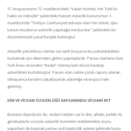
TC Anayasasının 72. maddesindeki “Vatan hizmeti, her Türk’ün
hakkı ve ödevidir” şeklindeki hüküm Askerlik Kanunu’nun 1.
maddesinde “Türkiye Cumhuriyeti tebaası olan her erkek, işbu
kanun mucibince askerlik yapmağa mecburdur” şeklindeki bir
düzenlemeyle yasal karşılık bulmuştur.
Askerlik yükümlüsü olanlar ise tarih boyunca bu yükümlülükten
kurtulmak için ellerinden geleni yapmışlardır. Parası olanların kimi
Türk lirası cinsinden “bedel” ödemiş kimi dövizi bastırıp
askerlikten kurtulmuştur. Parası olan sahte çürük raporu alarak,
olmayansa kendini sakatlayarak askerliğe elverişsiz hale
getirmiş.
DİN VE VİCDAN ÖZGÜRLÜĞÜ KAPSAMINDA VİCDANİ RET
Bunların dışında bir de,
vicdani ret
çiler var ki dini, ahlaki, politik vb.
gerekçelerle zorunlu askerlik hizmetini reddetmekte; bunu
yaparken de kaçmak yerine sivil itaatsizlik eylemi şeklinde bunu