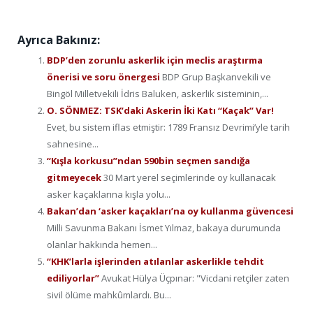
Ayrıca Bakınız:
BDP’den zorunlu askerlik için meclis araştırma
önerisi ve soru önergesi
BDP Grup Başkanvekili ve
Bingöl Milletvekili İdris Baluken, askerlik sisteminin,...
O. SÖNMEZ: TSK’daki Askerin İki Katı “Kaçak” Var!
Evet, bu sistem iflas etmiştir: 1789 Fransız Devrimi’yle tarih
sahnesine...
“Kışla korkusu”ndan 590bin seçmen sandığa
gitmeyecek
30 Mart yerel seçimlerinde oy kullanacak
asker kaçaklarına kışla yolu...
Bakan’dan ‘asker kaçakları’na oy kullanma güvencesi
Milli Savunma Bakanı İsmet Yılmaz, bakaya durumunda
olanlar hakkında hemen...
“KHK’larla işlerinden atılanlar askerlikle tehdit
ediliyorlar”
Avukat Hülya Üçpınar: "Vicdani retçiler zaten
sivil ölüme mahkûmlardı. Bu...