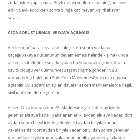
zorla asker yaptıramaz. Sevk evrakı verilerek kişi birliğine sevk
edilir. Sevk edildikten sonra birliğe katılmayan kişi “bakaya”
sayılır.
CEZA SORUŞTURMASI VE DAVA AÇILMASI
Verilen idarî para cezası kesinleştikten sonra yoklama
kaçağı/bakaya durumunun devam etmesi halinde kişi hakkında
askerlik şubelerince suç dosyaları hazırlanarak kişinin nüfusa
kayıtlı olduğu yer Cumhuriyet Başsavcılığı’na gönderilir. Bu
durumda kişi hakkında Sulh Ceza Mahkemesi’nde ceza davası
açılabilir. Bu suçlardan açılan davalar askeri mahkemelerde değil,
sivil mahkemelerde görülür.
Askeri Ceza Kanunu’nun 63. Maddesine göre; dört ay içinde
gelenler altı aya kadar, yakalananlar iki aydan altı aya kadar; dört
aydan sonra bir yıl içinde gelenler iki aydan bir yıla kadar,
yakalananlar dört aydan bir yıla kadar; bir yıldan sonra gelenler
dört aydan iki yıla kadar, yakalananlar altı aydan üç yıla kadar