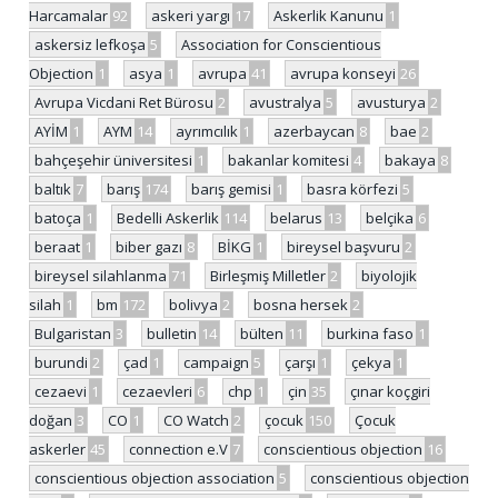
Harcamalar
92
askeri yargı
17
Askerlik Kanunu
1
askersiz lefkoşa
5
Association for Conscientious
Objection
1
asya
1
avrupa
41
avrupa konseyi
26
Avrupa Vicdani Ret Bürosu
2
avustralya
5
avusturya
2
AYİM
1
AYM
14
ayrımcılık
1
azerbaycan
8
bae
2
bahçeşehir üniversitesi
1
bakanlar komitesi
4
bakaya
8
baltık
7
barış
174
barış gemisi
1
basra körfezi
5
batoça
1
Bedelli Askerlik
114
belarus
13
belçika
6
beraat
1
biber gazı
8
BİKG
1
bireysel başvuru
2
bireysel silahlanma
71
Birleşmiş Milletler
2
biyolojik
silah
1
bm
172
bolivya
2
bosna hersek
2
Bulgaristan
3
bulletin
14
bülten
11
burkina faso
1
burundi
2
çad
1
campaign
5
çarşı
1
çekya
1
cezaevi
1
cezaevleri
6
chp
1
çin
35
çınar koçgiri
doğan
3
CO
1
CO Watch
2
çocuk
150
Çocuk
askerler
45
connection e.V
7
conscientious objection
16
conscientious objection association
5
conscientious objection