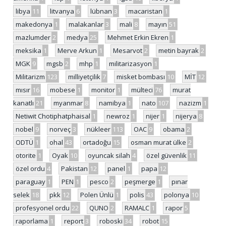
libya
11
litvanya
6
lübnan
3
macaristan
1
makedonya
1
malakanlar
3
mali
8
mayın
51
mazlumder
2
medya
25
Mehmet Erkin Ekren
1
meksika
1
Merve Arkun
1
Mesarvot
2
metin bayrak
2
MGK
9
mgsb
2
mhp
1
militarizasyon
1
Militarizm
123
milliyetçilik
7
misket bombası
10
MİT
12
mısır
16
mobese
1
monitor
1
mülteci
76
murat
kanatlı
21
myanmar
8
namibya
1
nato
107
nazizm
1
Netiwit Chotiphatphaisal
1
newroz
1
nijer
1
nijerya
8
nobel
9
norveç
3
nükleer
113
OAC
9
obama
2
ODTÜ
1
ohal
43
ortadoğu
15
osman murat ülke
2
otorite
1
Oyak
10
oyuncak silah
4
özel güvenlik
11
özel ordu
4
Pakistan
12
panel
1
papa
12
paraguay
1
PEN
1
pesco
2
peşmerge
1
pınar
selek
18
pkk
12
Polen Ünlü
1
polis
43
polonya
10
profesyonel ordu
22
QUNO
2
RAMALC
1
rapor
5
raporlama
1
report
3
roboski
34
robot
15