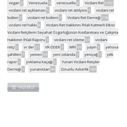
vegan
3
Venezuela
1
venezuella
2
Vicdani Ret
1302
vicdani ret açıklaması
1
vicdani ret atölyesi
1
vicdani ret
bülten
2
vicdani ret bülteni
7
Vicdani Ret Derneği
278
vicdani ret hakkı
8
Vicdani Ret Hakkının İhlali Katmerli Etkisi:
Vicdani Retçilerin Seyahat Özgürlüğünün Kısıtlanması ve Çalışma
Hakkının İhlali Raporu
1
vicdani ret izleme
53
vicdani
retçi
5
vr der
21
VR-DDER
1
WRİ
64
yayın
1
yehova
şahitleri
7
yemen
59
yeni zelanda
1
yeniçağ
1
yılık
rapor
1
yoklama kaçağı
2
Yunan Vicdani Retçiler
Derneği
1
yunanistan
40
Zorunlu Askerlik
183
YAZI EKLE