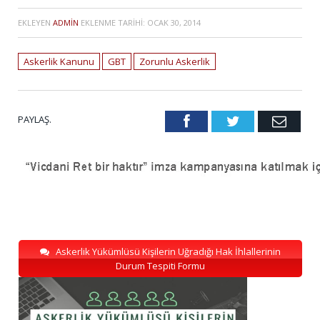
EKLEYEN
ADMIN
EKLENME TARIHI:
OCAK 30, 2014
Askerlik Kanunu
GBT
Zorunlu Askerlik
PAYLAŞ.
Facebook
Twitter
Emai
Askerlik Yükümlüsü Kişilerin Uğradığı Hak İhlallerinin
Durum Tespiti Formu