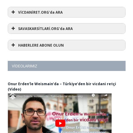
VİCDANİRET.ORG'da ARA
SAVASKARSİTLARİ.ORG'da ARA
HABERLERE ABONE OLUN
VIDEOLARIMIZ
Onur Erden’le Weismain’da – Türkiye’den bir vicdani retçi
(Video)