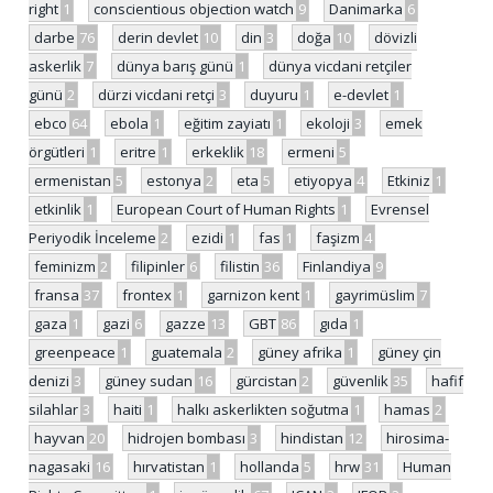
right
1
conscientious objection watch
9
Danimarka
6
darbe
76
derin devlet
10
din
3
doğa
10
dövizli
askerlik
7
dünya barış günü
1
dünya vicdani retçiler
günü
2
dürzi vicdani retçi
3
duyuru
1
e-devlet
1
ebco
64
ebola
1
eğitim zayiatı
1
ekoloji
3
emek
örgütleri
1
eritre
1
erkeklik
18
ermeni
5
ermenistan
5
estonya
2
eta
5
etiyopya
4
Etkiniz
1
etkinlik
1
European Court of Human Rights
1
Evrensel
Periyodik İnceleme
2
ezidi
1
fas
1
faşizm
4
feminizm
2
filipinler
6
filistin
36
Finlandiya
9
fransa
37
frontex
1
garnizon kent
1
gayrimüslim
7
gaza
1
gazi
6
gazze
13
GBT
86
gıda
1
greenpeace
1
guatemala
2
güney afrika
1
güney çin
denizi
3
güney sudan
16
gürcistan
2
güvenlik
35
hafif
silahlar
3
haiti
1
halkı askerlikten soğutma
1
hamas
2
hayvan
20
hidrojen bombası
3
hindistan
12
hirosima-
nagasaki
16
hırvatistan
1
hollanda
5
hrw
31
Human