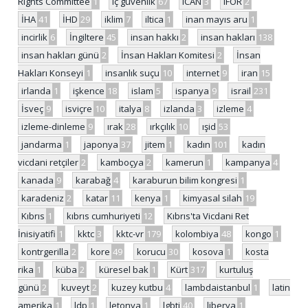
Rights Committee
1
iç güvenlik
67
ICAN
3
IFOR
2
İHA
41
İHD
29
iklim
7
iltica
1
inan mayıs aru
1
incirlik
6
İngiltere
45
insan hakkı
2
insan hakları
138
insan hakları günü
2
İnsan Hakları Komitesi
2
İnsan
Hakları Konseyi
1
insanlık suçu
10
internet
9
iran
15
irlanda
1
işkence
18
islam
5
ispanya
9
israil
231
İsveç
9
isviçre
10
italya
8
izlanda
3
izleme
4
izleme-dinleme
9
ırak
28
ırkçılık
10
ışid
53
jandarma
1
japonya
37
jitem
1
kadın
101
kadın
vicdani retçiler
2
kamboçya
2
kamerun
1
kampanya
4
kanada
9
karabağ
4
karaburun bilim kongresi
1
karadeniz
2
katar
11
kenya
1
kimyasal silah
19
Kıbrıs
1
kıbrıs cumhuriyeti
12
Kıbrıs'ta Vicdani Ret
İnisiyatifi
1
kktc
3
kktc-vr
179
kolombiya
48
kongo
1
kontrgerilla
2
kore
49
korucu
30
kosova
1
kosta
rika
1
küba
2
küresel bak
1
Kürt
317
kurtuluş
günü
2
kuveyt
2
kuzey kutbu
4
lambdaistanbul
1
latin
amerika
1
ldp
1
letonya
1
lgbti
40
liberya
1