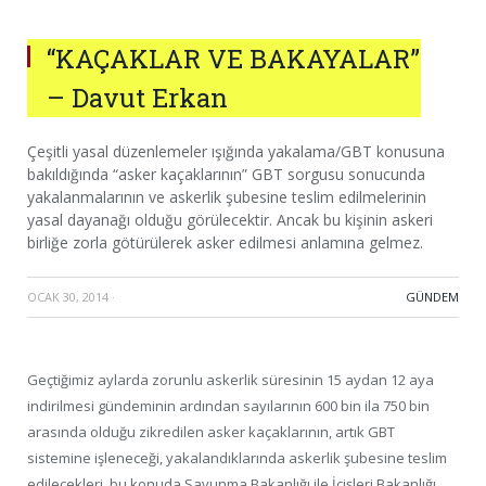
“KAÇAKLAR VE BAKAYALAR”
– Davut Erkan
Çeşitli yasal düzenlemeler ışığında yakalama/GBT konusuna
bakıldığında “asker kaçaklarının” GBT sorgusu sonucunda
yakalanmalarının ve askerlik şubesine teslim edilmelerinin
yasal dayanağı olduğu görülecektir. Ancak bu kişinin askeri
birliğe zorla götürülerek asker edilmesi anlamına gelmez.
OCAK 30, 2014
·
GÜNDEM
G
eçtiğimiz aylarda zorunlu askerlik süresinin 15 aydan 12 aya
indirilmesi gündeminin ardından sayılarının 600 bin ila 750 bin
arasında olduğu zikredilen asker kaçaklarının, artık GBT
sistemine işleneceği, yakalandıklarında askerlik şubesine teslim
edilecekleri, bu konuda Savunma Bakanlığı ile İçişleri Bakanlığı