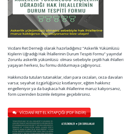
Vicdani Ret Derneği olarak hazırladığımız “Askerlik Yükümlüsü
Kişilerin Uğradığı Hak İhlallerinin Durum Tespiti Formu” yayında!
Zorunlu askerlik yükümlüsü olması sebebiyle çeşitli hak ihlalleri
yaşayan herkesi, bu formu doldurmaya çağırıyoruz.
Hakkınızda tutulan tutanaklar, idari para cezaları, ceza davaları
varsa; seyahat özgürlüğünüz kısıtlanıyor, eğitim hakkınız
engelleniyor ya da başkaca hak ihlallerine maruz kalıyorsanız,
form üzerinden bizimle iletişime geçebilirsiniz.
VİCDANİ RET EL KİTAPÇIĞI (PDF İNDİR)