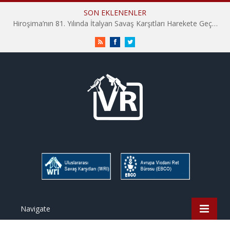
SON EKLENENLER
Hiroşima’nın 81. Yılında İtalyan Savaş Karşıtları Harekete Geçti: “Hatırlamak yeterli değil”
RSS
Facebook
Twitter
Navigate