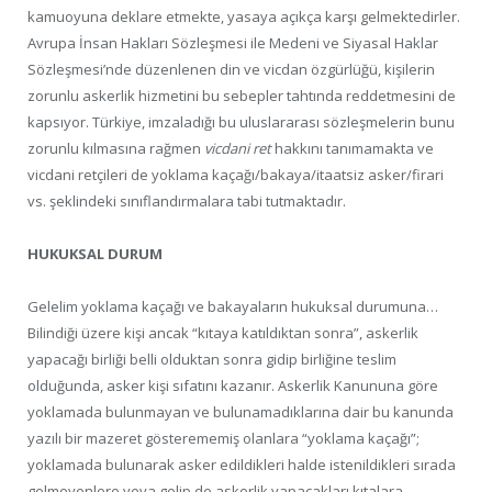
kamuoyuna deklare etmekte, yasaya açıkça karşı gelmektedirler.
Avrupa İnsan Hakları Sözleşmesi ile Medeni ve Siyasal Haklar
Sözleşmesi’nde düzenlenen din ve vicdan özgürlüğü, kişilerin
zorunlu askerlik hizmetini bu sebepler tahtında reddetmesini de
kapsıyor. Türkiye, imzaladığı bu uluslararası sözleşmelerin bunu
zorunlu kılmasına rağmen
vicdani ret
hakkını tanımamakta ve
vicdani retçileri de yoklama kaçağı/bakaya/itaatsiz asker/firari
vs. şeklindeki sınıflandırmalara tabi tutmaktadır.
HUKUKSAL DURUM
Gelelim yoklama kaçağı ve bakayaların hukuksal durumuna…
Bilindiği üzere kişi ancak “kıtaya katıldıktan sonra”, askerlik
yapacağı birliği belli olduktan sonra gidip birliğine teslim
olduğunda, asker kişi sıfatını kazanır. Askerlik Kanununa göre
yoklamada bulunmayan ve bulunamadıklarına dair bu kanunda
yazılı bir mazeret gösterememiş olanlara “yoklama kaçağı”;
yoklamada bulunarak asker edildikleri halde istenildikleri sırada
gelmeyenlere veya gelip de askerlik yapacakları kıtalara