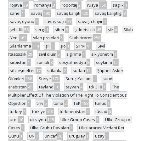
rojava
39
romanya
3
röportaj
2
rusya
150
sağlık
1
sahel
1
Savaş
190
savaş karşıtı
420
savaş karşıtlığı
3
savaş oyunu
2
savaş suçu
77
savaşa hayır
1
şehitlik
56
sergi
1
siber
5
şiddetsizlik
45
şiir
4
Silah
- Yerli
162
silah projeleri
5
Silah ticareti
256
Silahlanma
114
şili
1
şiö
1
SIPRI
41
Sivil
İtaatsizlik
29
sivil ölüm
5
sığınma
1
sıkıyönetim
1
sırbistan
1
somali
8
sosyal medya
8
soykırım
15
sözleşmeli er
17
srilanka
2
sudan
12
Şüpheli Asker
Ölümleri
358
Suriye
172
Suruç Katliamı
1
suudi
arabistan
45
tayland
16
tayvan
4
tck 318
1
The
Multiplier Effect Of The Violation Of The Right To Conscientious
Objection
1
tihv
5
toma
2
TSK
188
tunus
1
turkey
2
türkiye
410
türkmenistan
2
tüsiad
6
ucm
10
ukrayna
118
Ulke Group Cases
1
Ülke Group of
Cases
1
Ülke Grubu Davaları
2
Uluslararası Vicdani Ret
Günü
1
UN
1
unicef
26
uruguay
1
uzay
1