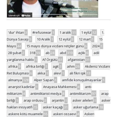
'dur' ihtarı
3
#refusewar
1
1 aralık
11
1 eylül
12
1.
Dünya Savaşı
5
10 Aralık
1
12 eylül
3
12 mart
1
15
Mayıs
44
15 mayıs dünya vicdani retçiler günü
6
2024
1
28 şubat
2
318
59
ab
24
abd
319
açlık
6
adil
yargılanma hakkı
1
Af Örgütü
61
afganistan
31
afrika
9
afrika birliği
1
agit
1
aihm
26
Akdeniz Vicdani
Ret Buluşması
6
akka
1
alevi
1
ali fikri ışık
13
almanya
128
Alper Sapan
1
amfide konuşulmayanlar
1
anarşist kadınlar
1
Anayasa Mahkemesi
4
anti-
militarizm
4
antimilitarist medya
8
antimilitarizm
97
arap
birliği
1
arap ordusu
2
arjantin
1
asker aileleri
1
asker
hakları inisiyatifi
15
asker kaçağı
31
asker uğurlama
18
askere kötü muamele
55
askeri cezaevi
4
Askeri