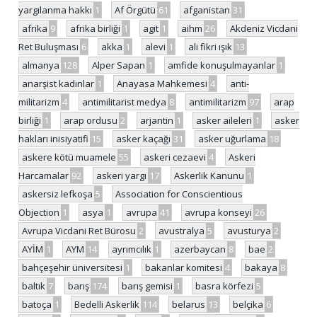
yargılanma hakkı
1
Af Örgütü
61
afganistan
31
afrika
9
afrika birliği
1
agit
1
aihm
26
Akdeniz Vicdani
Ret Buluşması
6
akka
1
alevi
1
ali fikri ışık
13
almanya
128
Alper Sapan
1
amfide konuşulmayanlar
1
anarşist kadınlar
1
Anayasa Mahkemesi
4
anti-
militarizm
4
antimilitarist medya
8
antimilitarizm
97
arap
birliği
1
arap ordusu
2
arjantin
1
asker aileleri
1
asker
hakları inisiyatifi
15
asker kaçağı
31
asker uğurlama
18
askere kötü muamele
55
askeri cezaevi
4
Askeri
Harcamalar
92
askeri yargı
17
Askerlik Kanunu
1
askersiz lefkoşa
5
Association for Conscientious
Objection
1
asya
1
avrupa
41
avrupa konseyi
26
Avrupa Vicdani Ret Bürosu
2
avustralya
5
avusturya
2
AYİM
1
AYM
14
ayrımcılık
1
azerbaycan
8
bae
2
bahçeşehir üniversitesi
1
bakanlar komitesi
4
bakaya
8
baltık
7
barış
174
barış gemisi
1
basra körfezi
5
batoça
1
Bedelli Askerlik
114
belarus
13
belçika
6