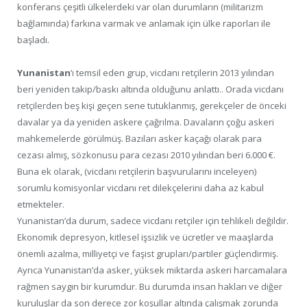
konferans çeşitli ülkelerdeki var olan durumların (militarizm
bağlamında) farkına varmak ve anlamak için ülke raporları ile
başladı.
Yunanistan
‘ı temsil eden grup, vicdanı retçilerin 2013 yılından
beri yeniden takip/baskı altında olduğunu anlattı.. Orada vicdanı
retçilerden beş kişi geçen sene tutuklanmış, gerekçeler de önceki
davalar ya da yeniden askere çağrılma. Davaların çoğu askeri
mahkemelerde görülmüş. Bazıları asker kaçağı olarak para
cezası almış, sözkonusu para cezası 2010 yılından beri 6.000 €.
Buna ek olarak, (vicdanı retçilerin başvurularını inceleyen)
sorumlu komisyonlar vicdanı ret dilekçelerini daha az kabul
etmekteler.
Yunanistan’da durum, sadece vicdanı retçiler için tehlikeli değildir.
Ekonomik depresyon, kitlesel işsizlik ve ücretler ve maaşlarda
önemli azalma, milliyetçi ve faşist grupları/partiler güçlendirmiş.
Ayrıca Yunanistan’da asker, yüksek miktarda askeri harcamalara
rağmen saygın bir kurumdur. Bu durumda insan hakları ve diğer
kuruluşlar da son derece zor koşullar altında çalışmak zorunda