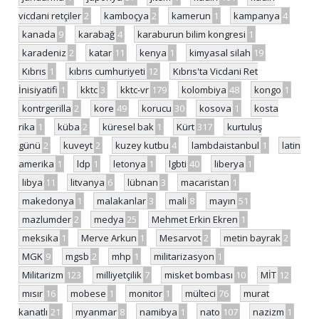
vicdani retçiler
2
kamboçya
2
kamerun
1
kampanya
4
kanada
9
karabağ
4
karaburun bilim kongresi
1
karadeniz
2
katar
11
kenya
1
kimyasal silah
19
Kıbrıs
1
kıbrıs cumhuriyeti
12
Kıbrıs'ta Vicdani Ret
İnisiyatifi
1
kktc
3
kktc-vr
179
kolombiya
48
kongo
1
kontrgerilla
2
kore
49
korucu
30
kosova
1
kosta
rika
1
küba
2
küresel bak
1
Kürt
317
kurtuluş
günü
2
kuveyt
2
kuzey kutbu
4
lambdaistanbul
1
latin
amerika
1
ldp
1
letonya
1
lgbti
40
liberya
1
libya
11
litvanya
6
lübnan
3
macaristan
1
makedonya
1
malakanlar
3
mali
8
mayın
51
mazlumder
2
medya
25
Mehmet Erkin Ekren
1
meksika
1
Merve Arkun
1
Mesarvot
2
metin bayrak
2
MGK
9
mgsb
2
mhp
1
militarizasyon
1
Militarizm
123
milliyetçilik
7
misket bombası
10
MİT
12
mısır
16
mobese
1
monitor
1
mülteci
76
murat
kanatlı
21
myanmar
8
namibya
1
nato
107
nazizm
1