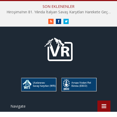
SON EKLENENLER
İHD İstanbul Şube Vicdani Ret Komisyonu: Vicdani Retçiler Olarak Destek İçin Buradayız!
RSS
Facebook
Twitter
Navigate