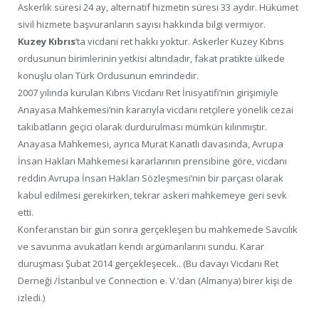
Askerlik süresi 24 ay, alternatif hizmetin süresi 33 aydır. Hükümet
sivil hizmete başvuranların sayısı hakkında bilgi vermiyor.
Kuzey Kıbrıs
‘ta vicdani ret hakkı yoktur. Askerler Kuzey Kıbrıs
ordusunun birimlerinin yetkisi altındadır, fakat pratikte ülkede
konuşlu olan Türk Ordusunun emrindedir.
2007 yılında kurulan Kıbrıs Vicdanı Ret İnisyatifi’nin girişimiyle
Anayasa Mahkemesi’nin kararıyla vicdanı retçilere yönelik cezai
takibatların geçici olarak durdurulması mümkün kılınmıştır.
Anayasa Mahkemesi, ayrıca Murat Kanatlı davasında, Avrupa
İnsan Hakları Mahkemesi kararlarının prensibine göre, vicdanı
reddin Avrupa İnsan Hakları Sözleşmesi’nin bir parçası olarak
kabul edilmesi gerekirken, tekrar askeri mahkemeye geri sevk
etti.
Konferanstan bir gün sonra gerçekleşen bu mahkemede Savcılık
ve savunma avukatları kendi argümanlarını sundu. Karar
duruşması Şubat 2014 gerçekleşecek.. (Bu davayı Vicdanı Ret
Derneği /İstanbul ve Connection e. V.’dan (Almanya) birer kişi de
izledi.)