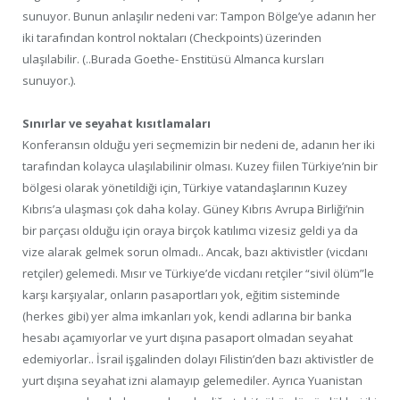
sunuyor. Bunun anlaşılır nedeni var: Tampon Bölge’ye adanın her
iki tarafından kontrol noktaları (Checkpoints) üzerinden
ulaşılabilir. (..Burada Goethe- Enstitüsü Almanca kursları
sunuyor.).
Sınırlar ve seyahat kısıtlamaları
Konferansın olduğu yeri seçmemizin bir nedeni de, adanın her iki
tarafından kolayca ulaşılabilinir olması. Kuzey fiilen Türkiye’nin bir
bölgesi olarak yönetildiği için, Türkiye vatandaşlarının Kuzey
Kıbrıs’a ulaşması çok daha kolay. Güney Kıbrıs Avrupa Birliği’nin
bir parçası olduğu için oraya birçok katılımcı vizesiz geldi ya da
vize alarak gelmek sorun olmadı.. Ancak, bazı aktivistler (vicdanı
retçiler) gelemedi. Mısır ve Türkiye’de vicdanı retçiler “sivil ölüm”le
karşı karşıyalar, onların pasaportları yok, eğitim sisteminde
(herkes gibi) yer alma imkanları yok, kendi adlarına bir banka
hesabı açamıyorlar ve yurt dışına pasaport olmadan seyahat
edemiyorlar.. İsrail işgalinden dolayı Filistin’den bazı aktivistler de
yurt dışına seyahat izni alamayıp gelemediler. Ayrıca Yuanistan