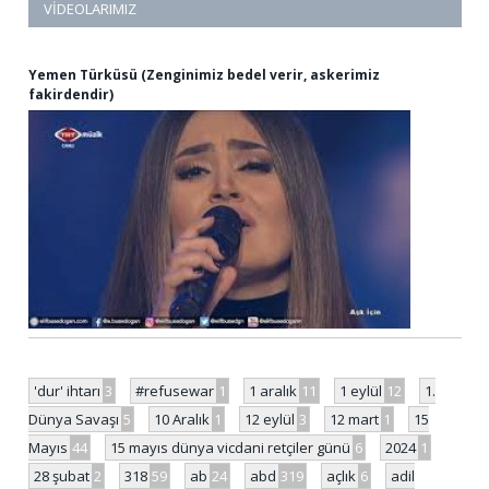
VIDEOLARIMIZ
Yemen Türküsü (Zenginimiz bedel verir, askerimiz
fakirdendir)
'dur' ihtarı
3
#refusewar
1
1 aralık
11
1 eylül
12
1.
Dünya Savaşı
5
10 Aralık
1
12 eylül
3
12 mart
1
15
Mayıs
44
15 mayıs dünya vicdani retçiler günü
6
2024
1
28 şubat
2
318
59
ab
24
abd
319
açlık
6
adil