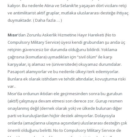
kalıyor. Bu nedenle Atina ve Selanik’te yaşayan dört vicdanı retçi
ve antimilitarist aktif gruplar, mutlaka uluslararası desteğe ihtiyaç
duymaktadır. ( Daha fazla … )
Mısır
‘dan Zorunlu Askerlik Hizmetine Hayır Hareketi (No to
Compulsory Military Service) üyesi kendi grubundan şu anda üç
retçinin güvencesiz bir durumda olduğunu bildirdi. Yoklama
çağrısına (komutlara) uymadıkları için “sivil ölüm” ile karşı
karşıyalar, iş alamaz ve (üniversitede) okuyamaz durumdalar.
Pasaport alamıyorlar ve bu nedenle ülkeyi terk edemiyorlar.
Bunlara ek olarak istihdam ve tehdit altındalar, kovuşturma riski
var..
Mısır’da ordunun iktidarı ele geçirmesinden sonra bu gurubun
(aktif) çalışmaya devam etmesi son derece zor. Gurup resmen
onaylanmış değil (dernek olarak yok) ve ülkede bulunan diğer
parti ve kuruluşlardan hiçbir destek almıyorlar. Dolayısıyla
onlarda (amaçlarına ulaşma açısından) uluslararası desteğin çok
önemli olduğunu belirtti. No to Compulsory Military Service de