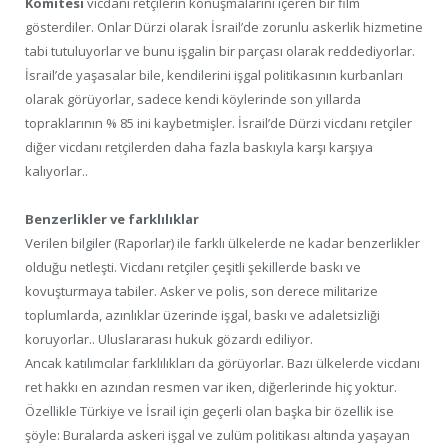
Komitesi
vicdani retçilerin konuşmalarını içeren bir film
gösterdiler. Onlar Dürzi olarak İsrail’de zorunlu askerlik hizmetine
tabi tutuluyorlar ve bunu işgalin bir parçası olarak reddediyorlar.
İsrail’de yaşasalar bile, kendilerini işgal politikasının kurbanları
olarak görüyorlar, sadece kendi köylerinde son yıllarda
topraklarının % 85 ini kaybetmişler. İsrail’de Dürzi vicdanı retçiler
diğer vicdanı retçilerden daha fazla baskıyla karşı karşıya
kalıyorlar..
Benzerlikler ve farklılıklar
Verilen bilgiler (Raporlar) ile farklı ülkelerde ne kadar benzerlikler
olduğu netleşti. Vicdanı retçiler çeşitli şekillerde baskı ve
kovuşturmaya tabiler. Asker ve polis, son derece militarize
toplumlarda, azınlıklar üzerinde işgal, baskı ve adaletsizliği
koruyorlar.. Uluslararası hukuk gözardı ediliyor.
Ancak katılımcılar farklılıkları da görüyorlar. Bazı ülkelerde vicdanı
ret hakkı en azından resmen var iken, diğerlerinde hiç yoktur.
Özellikle Türkiye ve İsrail için geçerli olan başka bir özellik ise
şöyle: Buralarda askeri işgal ve zulüm politikası altında yaşayan