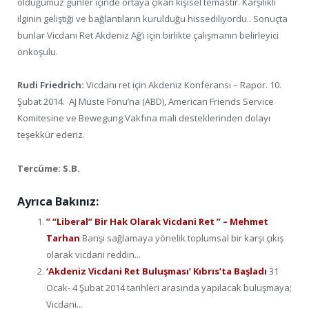
olduğumuz günler içinde ortaya çıkan kişisel temastır. Karşılıklı
ilginin geliştiği ve bağlantıların kurulduğu hissediliyordu.. Sonuçta
bunlar Vicdanı Ret Akdeniz Ağ’ı için birlikte çalışmanın belirleyici
önkoşulu.
Rudi Friedrich:
Vicdanı ret için Akdeniz Konferansı – Rapor. 10.
Şubat 2014. AJ Müste Fonu’na (ABD), American Friends Service
Komitesine ve Bewegung Vakfına mali desteklerinden dolayı
teşekkür ederiz.
Tercüme: S.B.
Ayrıca Bakınız:
” “Liberal” Bir Hak Olarak Vicdani Ret ” – Mehmet
Tarhan
Barışı sağlamaya yönelik toplumsal bir karşı çıkış
olarak vicdani reddin...
‘Akdeniz Vicdani Ret Buluşması’ Kıbrıs’ta Başladı
31
Ocak- 4 Şubat 2014 tarihleri arasında yapılacak buluşmaya;
Vicdani...