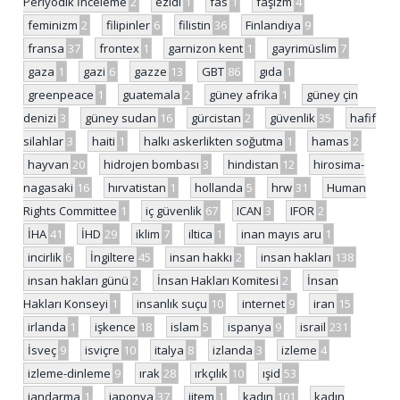
Periyodik İnceleme
2
ezidi
1
fas
1
faşizm
4
feminizm
2
filipinler
6
filistin
36
Finlandiya
9
fransa
37
frontex
1
garnizon kent
1
gayrimüslim
7
gaza
1
gazi
6
gazze
13
GBT
86
gıda
1
greenpeace
1
guatemala
2
güney afrika
1
güney çin
denizi
3
güney sudan
16
gürcistan
2
güvenlik
35
hafif
silahlar
3
haiti
1
halkı askerlikten soğutma
1
hamas
2
hayvan
20
hidrojen bombası
3
hindistan
12
hirosima-
nagasaki
16
hırvatistan
1
hollanda
5
hrw
31
Human
Rights Committee
1
iç güvenlik
67
ICAN
3
IFOR
2
İHA
41
İHD
29
iklim
7
iltica
1
inan mayıs aru
1
incirlik
6
İngiltere
45
insan hakkı
2
insan hakları
138
insan hakları günü
2
İnsan Hakları Komitesi
2
İnsan
Hakları Konseyi
1
insanlık suçu
10
internet
9
iran
15
irlanda
1
işkence
18
islam
5
ispanya
9
israil
231
İsveç
9
isviçre
10
italya
8
izlanda
3
izleme
4
izleme-dinleme
9
ırak
28
ırkçılık
10
ışid
53
jandarma
1
japonya
37
jitem
1
kadın
101
kadın