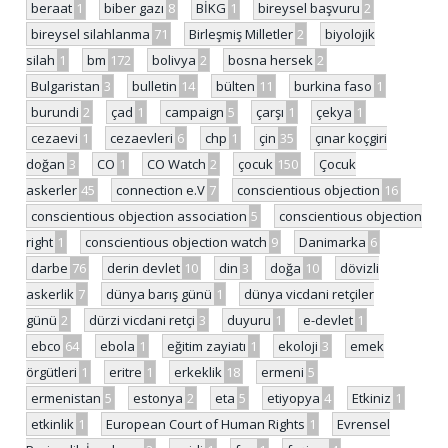
beraat
1
biber gazı
8
BİKG
1
bireysel başvuru
2
bireysel silahlanma
71
Birleşmiş Milletler
2
biyolojik
silah
1
bm
172
bolivya
2
bosna hersek
2
Bulgaristan
3
bulletin
14
bülten
11
burkina faso
1
burundi
2
çad
1
campaign
5
çarşı
1
çekya
1
cezaevi
1
cezaevleri
6
chp
1
çin
35
çınar koçgiri
doğan
3
CO
1
CO Watch
2
çocuk
150
Çocuk
askerler
45
connection e.V
7
conscientious objection
16
conscientious objection association
5
conscientious objection
right
1
conscientious objection watch
9
Danimarka
6
darbe
76
derin devlet
10
din
3
doğa
10
dövizli
askerlik
7
dünya barış günü
1
dünya vicdani retçiler
günü
2
dürzi vicdani retçi
3
duyuru
1
e-devlet
1
ebco
64
ebola
1
eğitim zayiatı
1
ekoloji
3
emek
örgütleri
1
eritre
1
erkeklik
18
ermeni
5
ermenistan
5
estonya
2
eta
5
etiyopya
4
Etkiniz
1
etkinlik
1
European Court of Human Rights
1
Evrensel