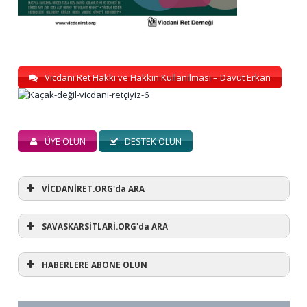
Vicdani Ret Hakkı ve Hakkın Kullanılması – Davut Erkan
ÜYE OLUN
DESTEK OLUN
VİCDANİRET.ORG'da ARA
SAVASKARSİTLARİ.ORG'da ARA
HABERLERE ABONE OLUN