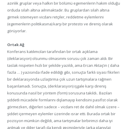
azınlık gruplar veya halkın bir bölümü egemenlerin hakim olduğu
orduda silah altına ailnmaktadır. Bu gruplardan silah altına
girmek istemeyen vicdanı retçiler, reddetme eylemlerini
(egemenlerin politikasına) karşı bir protesto ve direniş olarak
görüyorlar.
Ortak Ağ
Konferans katılımcıları tarafından bir ortak açıklama
(deklarasyon) olsunmu olmasınmı sorusu çok zaman aldı. Bir
taslak nispeten hızlı bir şekilde yazıldı, ama Ercan Aktaş’ın ( daha
fazla … ) yazısında ifade edildiği gibi, sonuçta farklı siyasi fikirleri
bir deklarasyonda uzlaştırma çok uzun tartışmalara rağmen
başarılamadı. Sonuçta, (derklarasyon) işgale karşı direniş
konusunda nasıl bir yöntem (form) sorusuna takıldı.. Bazıları
şiddetli mücadele formlarını dışlamayıp kendisini pasifist olarak
görmezken, diğerleri sadece – vicdanı ret de dahil olmak üzere –
şiddet içermeyen eylemler üzerinde ısrar etti. Burada ortak bir
pozisyon mümkün değildi, ama tartışmalar birbirimzi daha iyi
anlmak ve diğer tarafı da kendi geçmişleriyle (arka planıyla)