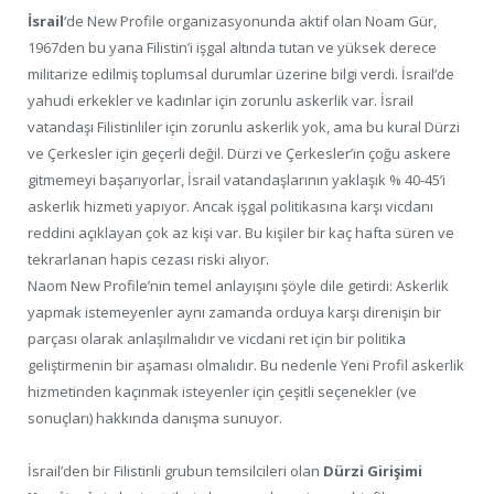
İsrail
‘de New Profile organizasyonunda aktif olan Noam Gür,
1967den bu yana Filistin’i işgal altında tutan ve yüksek derece
militarize edilmiş toplumsal durumlar üzerine bilgi verdi. İsrail’de
yahudi erkekler ve kadınlar için zorunlu askerlik var. İsrail
vatandaşı Filistinliler için zorunlu askerlik yok, ama bu kural Dürzi
ve Çerkesler için geçerli değil. Dürzi ve Çerkesler’in çoğu askere
gitmemeyi başarıyorlar, İsrail vatandaşlarının yaklaşık % 40-45’i
askerlik hizmeti yapıyor. Ancak işgal politikasına karşı vicdanı
reddini açıklayan çok az kişi var. Bu kişiler bir kaç hafta süren ve
tekrarlanan hapis cezası riski alıyor.
Naom New Profile’nin temel anlayışını şöyle dile getirdi: Askerlik
yapmak istemeyenler aynı zamanda orduya karşı direnişin bir
parçası olarak anlaşılmalıdır ve vicdani ret için bir politika
geliştirmenin bir aşaması olmalıdır. Bu nedenle Yeni Profil askerlik
hizmetinden kaçınmak isteyenler için çeşitli seçenekler (ve
sonuçları) hakkında danışma sunuyor.
İsrail’den bir Filistinli grubun temsilcileri olan
Dürzi Girişimi