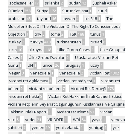
sözleşmeli er
17
srilanka
2
sudan
12
Şüpheli Asker
Ölümleri
358
Suriye
172
Suruç Katliamı
1
suudi
arabistan
45
tayland
16
tayvan
4
tck 318
1
The
Multiplier Effect Of The Violation Of The Right To Conscientious
Objection
1
tihv
5
toma
2
TSK
188
tunus
1
turkey
2
türkiye
410
türkmenistan
2
tüsiad
6
ucm
10
ukrayna
118
Ulke Group Cases
1
Ülke Group of
Cases
1
Ülke Grubu Davaları
2
Uluslararası Vicdani Ret
Günü
1
UN
1
unicef
26
uruguay
1
uzay
1
vegan
3
Venezuela
1
venezuella
2
Vicdani Ret
1302
vicdani ret açıklaması
1
vicdani ret atölyesi
1
vicdani ret
bülten
2
vicdani ret bülteni
7
Vicdani Ret Derneği
278
vicdani ret hakkı
8
Vicdani Ret Hakkının İhlali Katmerli Etkisi:
Vicdani Retçilerin Seyahat Özgürlüğünün Kısıtlanması ve Çalışma
Hakkının İhlali Raporu
1
vicdani ret izleme
53
vicdani
retçi
5
vr der
21
VR-DDER
1
WRİ
64
yayın
1
yehova
şahitleri
7
yemen
59
yeni zelanda
1
yeniçağ
1
yılık