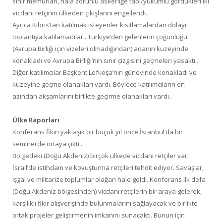
sınır memurları, hala zorunlu askerliğe tabi/yükümlü gördükleri iki
vicdanı retçinin ülkeden çıkışlarını engellendi.
Ayrıca Kıbrıs’tan katılmak isteyenler kısıtlamalardan dolayı
toplantıya katılamadılar.. Türkiye’den gelenlerin çoğunluğu
(Avrupa Birliği için vizeleri olmadığından) adanın kuzeyinde
konakladı ve Avrupa Birliği’nin sınır çizgisini geçmeleri yasaktı..
Diğer katılımcılar Başkent Lefkoşa’nın güneyinde konakladı ve
kuzeyine geçme olanakları vardı. Böylece katılımcıların en
azından akşamlarını birlikte geçirme olanakları vardı..
Ülke Raporları
Konferans fikiri yaklaşık bir buçuk yıl önce İstanbul’da bir
seminerde ortaya çıktı..
Bölgedeki (Doğu Akdeniz) birçok ülkede vicdani retçiler var,
İsrail’de istihdam ve kovuşturma retçileri tehdit ediyor. Savaşlar,
işgal ve militarize toplumlar olağan hale geldi. Konferans ilk defa
(Doğu Akdeniz bölgesinden) vicdanı retçilerin bir araya gelerek,
karşılıklı fikir alışverişinde bulunmalarını sağlayacak ve birlikte
ortak projeler geliştirmenin imkanını sunacaktı. Bunun için