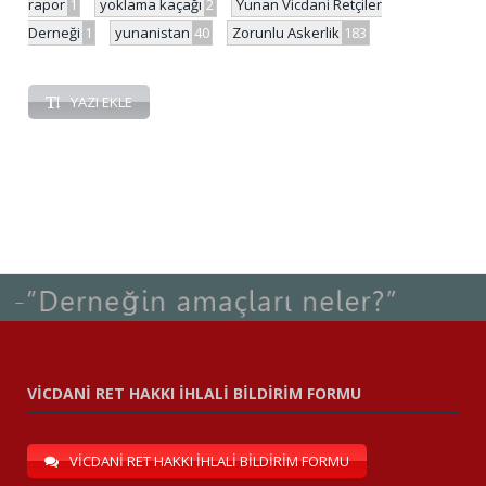
rapor
1
yoklama kaçağı
2
Yunan Vicdani Retçiler
Derneği
1
yunanistan
40
Zorunlu Askerlik
183
YAZI EKLE
VİCDANİ RET HAKKI İHLALİ BİLDİRİM FORMU
VİCDANİ RET HAKKI İHLALİ BİLDİRİM FORMU