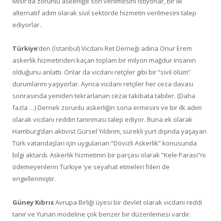
Mısır’da zorunlu askerliğe son verilmesini istiyorlar, bir ilk
alternatif adım olarak sivil sektörde hizmetin verilmesini talep
ediyorlar..
Türkiye
’den (İstanbul) Vicdanı Ret Derneği adına Onur Erem
askerlik hizmetinden kaçan toplam bir milyon mağdur insanın
olduğunu anlattı. Onlar da vicdanı retçiler gibi bir “sivil ölüm”
durumlarını yaşıyorlar. Ayrıca vicdanı retçiler her ceza davası
sonrasında yeniden tekrarlanan cezai takibata tabiler. (Daha
fazla …) Dernek zorunlu askerliğin sona ermesini ve bir ilk adım
olarak vicdanı reddin tanınması talep ediyor. Buna ek olarak
Hamburg’dan aktivist Gürsel Yıldırım, sürekli yurt dışında yaşayan
Türk vatandaşları için uygulanan “Dövizli Askerlik” konusunda
bilgi aktardı. Askerlik hizmetinin bir parçası olarak “Kele Parası”nı
ödemeyenlerin Türkiye ‘ye seyahat etmeleri fiilen de
engellenmiştir.
Güney Kıbrıs
Avrupa Birliği üyesi bir devlet olarak vicdanı reddi
tanır ve Yunan modeline çok benzer bir düzenlemesi vardır.