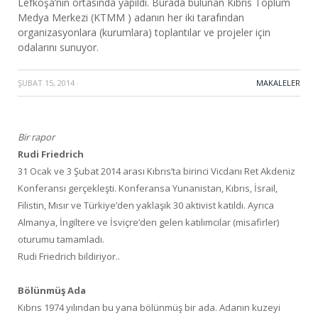
Lefkoşa’nın ortasında yapıldı. Burada bulunan Kıbrıs Toplum
Medya Merkezi (KTMM ) adanın her iki tarafından
organizasyonlara (kurumlara) toplantılar ve projeler için
odalarını sunuyor.
ŞUBAT 15, 2014
·
MAKALELER
Bir rapor
Rudi Friedrich
31 Ocak ve 3 Şubat 2014 arası Kıbrıs’ta birinci Vicdanı Ret Akdeniz
Konferansı gerçekleşti. Konferansa Yunanistan, Kıbrıs, İsrail,
Filistin, Mısır ve Türkiye’den yaklaşık 30 aktivist katıldı. Ayrıca
Almanya, İngiltere ve İsviçre’den gelen katılımcılar (misafirler)
oturumu tamamladı.
Rudi Friedrich bildiriyor..
Bölünmüş Ada
Kıbrıs 1974 yılından bu yana bölünmüş bir ada. Adanın kuzeyi