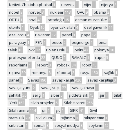
Netiwit Chotiphatphaisal
1
newroz
1
nijer
1
nijerya
8
nobel
9
norveç
3
nükleer
113
OAC
9
obama
2
ODTÜ
1
ohal
43
ortadoğu
15
osman murat ülke
2
otorite
1
Oyak
10
oyuncak silah
4
özel güvenlik
11
özel ordu
4
Pakistan
12
panel
1
papa
12
paraguay
1
PEN
1
pesco
2
peşmerge
1
pınar
selek
18
pkk
12
Polen Ünlü
1
polis
43
polonya
10
profesyonel ordu
22
QUNO
2
RAMALC
1
rapor
5
raporlama
1
report
3
roboski
34
robot
15
rojava
39
romanya
3
röportaj
2
rusya
150
sağlık
1
sahel
1
Savaş
190
savaş karşıtı
420
savaş karşıtlığı
3
savaş oyunu
2
savaş suçu
77
savaşa hayır
1
şehitlik
56
sergi
1
siber
5
şiddetsizlik
45
şiir
4
Silah
- Yerli
162
silah projeleri
5
Silah ticareti
256
Silahlanma
114
şili
1
şiö
1
SIPRI
41
Sivil
İtaatsizlik
29
sivil ölüm
5
sığınma
1
sıkıyönetim
1
sırbistan
1
somali
8
sosyal medya
8
soykırım
15