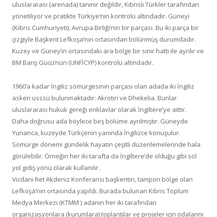
uluslararası (arenada) tanınır değildir, Kıbrıslı Türkler tarafından
yönetiliyor ve pratikte Türkiye’nin kontrolü altındadır. Güneyi
(Kıbrıs Cumhuriyeti), Avrupa Birliği’nin bir parçası. Bu iki parça bir
çizgiyle Başkent Lefkoşa’nın ortasından bölünmüş durumdadır.
Kuzey ve Güney’in ortasındaki ara bölge bir sınır hattı ile ayrılır ve
BM Barış Gücü’nün (UNFİCYP) kontrolü altındadır.
1960’a kadar İngiliz sömürgesinin parçası olan adada iki İngiliz
askeri üsssü bulunmaktadır: Akrotiri ve Dhekelia. Bunlar
uluslararası hukuk gereği enklavlar olarak İngiltere’ye aittir.
Daha doğrusu ada böylece beş bölüme ayrılmıştır. Güneyde
Yunanca, kuzeyde Türkçenin yanında İngilizce konuşulur.
Sömürge dönemi gündelik hayatın çeşitli düzenlemelerinde hala
görülebilir. Örneğin her iki tarafta da İngiltere’de olduğu gibi sol
yol gidiş yönü olarak kullanılır.
Vicdanı Ret Akdeniz Konferansı başkentin, tampon bölge olan
Lefkoşa’nın ortasında yapıldı. Burada bulunan Kıbrıs Toplum
Medya Merkezi (KTMM ) adanın her iki tarafından
organizasyonlara (kurumlara) toplantılar ve projeler için odalarını