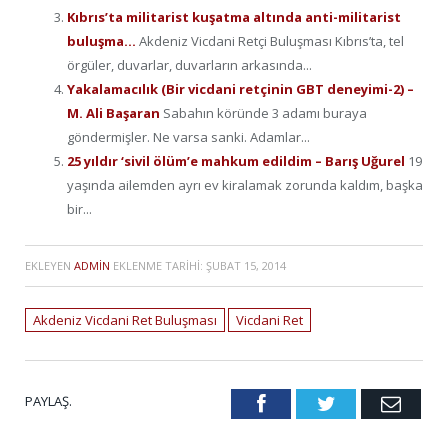
Kıbrıs’ta militarist kuşatma altında anti-militarist
buluşma…
Akdeniz Vicdani Retçi Buluşması Kıbrıs’ta, tel
örgüler, duvarlar, duvarların arkasında...
Yakalamacılık (Bir vicdani retçinin GBT deneyimi-2) –
M. Ali Başaran
Sabahın köründe 3 adamı buraya
göndermişler. Ne varsa sanki. Adamlar...
25 yıldır ‘sivil ölüm’e mahkum edildim – Barış Uğurel
19
yaşında ailemden ayrı ev kiralamak zorunda kaldım, başka
bir...
EKLEYEN
ADMIN
EKLENME TARIHI:
ŞUBAT 15, 2014
Akdeniz Vicdani Ret Buluşması
Vicdani Ret
PAYLAŞ.
Facebook
Twitter
Emai