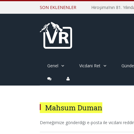
SON EKLENENLER
Genel
Vicdani Ret
Günd
Mahsum Duman
Derneğimize gönderdiği e-posta ile vicdani reddini