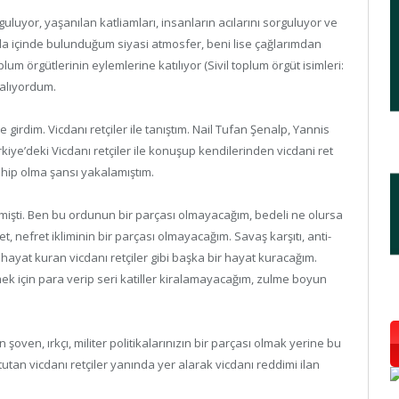
uyor, yaşanılan katliamları, insanların acılarını sorguluyor ve
a içinde bulunduğum siyasi atmosfer, beni lise çağlarımdan
 toplum örgütlerinin eylemlerine katılıyor (Sivil toplum örgüt isimleri:
 alıyordum.
e girdim. Vicdanı retçiler ile tanıştım. Nail Tufan Şenalp, Yannis
ürkiye’deki Vicdanı retçiler ile konuşup kendilerinden vicdani ret
sahip olma şansı yakalamıştım.
şmişti. Ben bu ordunun bir parçası olmayacağım, bedeli ne olursa
 nefret ikliminin bir parçası olmayacağım. Savaş karşıtı, anti-
r hayat kuran vicdanı retçiler gibi başka bir hayat kuracağım.
ek için para verip seri katiller kiralamayacağım, zulme boyun
şoven, ırkçı, militer politikalarınızın bir parçası olmak yerine bu
utan vicdanı retçiler yanında yer alarak vicdanı reddimi ilan