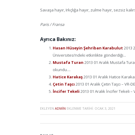
Savaşa hayır, Irkçlığa hayır, zulme hayır, sezsiz kalı
Paris / Fransa
Ayrıca Bakınız:
Hasan Hüseyin Şehriban Karabulut
2013 
Üniversitesi’ndeki etkinlikte gönderdiği...
Mustafa Turan
2013 01 Aralık Mustafa Tura
okundu....
Hatice Karakaş
2013 01 Aralık Hatice Karaka
Çetin Taşcı
2013 01 Aralık Çetin Taşcı – VR-D
İncifer Tekeli
2013 01 Aralık İncifer Tekeli 
EKLEYEN
ADMIN
EKLENME TARIHI:
OCAK 3, 2021