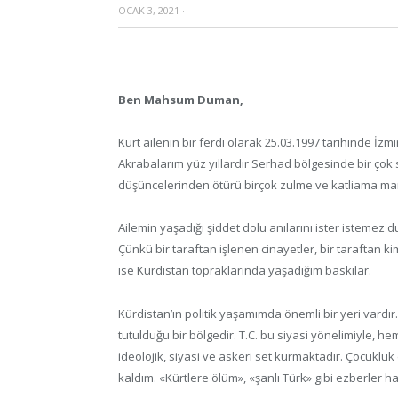
OCAK 3, 2021
·
Ben Mahsum Duman,
Kürt ailenin bir ferdi olarak 25.03.1997 tarihinde İz
Akrabalarım yüz yıllardır Serhad bölgesinde bir çok 
düşüncelerinden ötürü birçok zulme ve katliama mar
Ailemin yaşadığı şiddet dolu anılarını ister isteme
Çünkü bir taraftan işlenen cinayetler, bir taraftan ki
ise Kürdistan topraklarında yaşadığım baskılar.
Kürdistan’ın politik yaşamımda önemli bir yeri vardır.
tutulduğu bir bölgedir. T.C. bu siyasi yönelimiyle, 
ideolojik, siyasi ve askeri set kurmaktadır. Çocukl
kaldım. «Kürtlere ölüm», «şanlı Türk» gibi ezberler ha