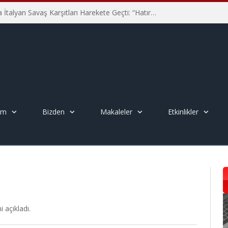
Hiroşima’nın 81. Yılında İtalyan Savaş Karşıtları Harekete Geçti: “Hatırlamak yeterli değil”
em
Bizden
Makaleler
Etkinlikler
 açıkladı.