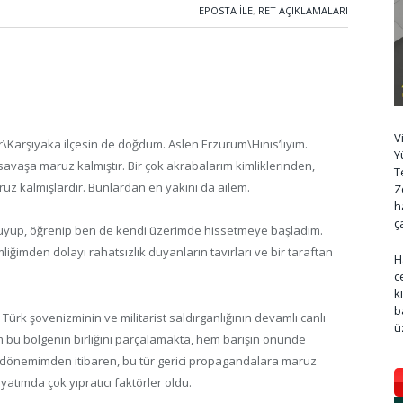
EPOSTA ILE
,
RET AÇIKLAMALARI
V
mir\Karşıyaka ilçesin de doğdum. Aslen Erzurum\Hınıs’lıyım.
Y
savaşa maruz kalmıştır. Bir çok akrabalarım kimliklerinden,
T
uz kalmışlardır. Bunlardan en yakını da ailem.
Z
h
ç
z duyup, öğrenip ben de kendi üzerimde hissetmeye başladım.
mliğimden dolayı rahatsızlık duyanların tavırları ve bir taraftan
H
c
k
b
 Türk şovenizminin ve militarist saldırganlığının devamlı canlı
ü
hem bu bölgenin birliğini parçalamakta, hem barışın önünde
uk dönemimden itibaren, bu tür gerici propagandalara maruz
yatımda çok yıpratıcı faktörler oldu.