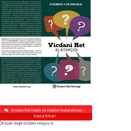
Vicdani Ret Hakkı ve Hakkın Kullanılması –
Davut Erkan