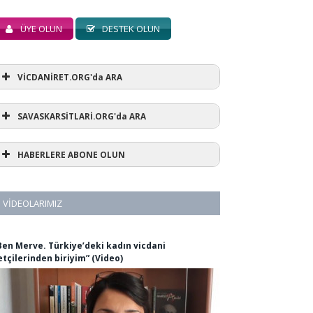
ÜYE OLUN
DESTEK OLUN
VİCDANİRET.ORG'da ARA
SAVASKARSİTLARİ.ORG'da ARA
HABERLERE ABONE OLUN
VIDEOLARIMIZ
Ben Merve. Türkiye’deki kadın vicdani
etçilerinden biriyim” (Video)