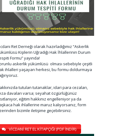
icdani Ret Derneği olarak hazırladığımız “Askerlik
ükümlüsü Kişilerin Uğradığı Hak İhlallerinin Durum
espiti Formu” yayında!
orunlu askerlik yükümlüsü olması sebebiyle çeşitli
ak ihlalleri yaşayan herkesi, bu formu doldurmaya
ağırıyoruz.
akkınızda tutulan tutanaklar, idari para cezaları,
eza davaları varsa; seyahat özgürlüğünüz
ısıtlanıyor, eğitim hakkınız engelleniyor ya da
aşkaca hak ihlallerine maruz kalıyorsanız, form
zerinden bizimle iletişime geçebilirsiniz.
VİCDANİ RET EL KİTAPÇIĞI (PDF İNDİR)