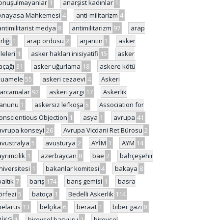
onuşulmayanlar
1
anarşist kadınlar
1
Anayasa Mahkemesi
4
anti-militarizm
4
antimilitarist medya
8
antimilitarizm
97
arap
rliği
1
arap ordusu
2
arjantin
1
asker
ileleri
1
asker hakları inisiyatifi
15
asker
açağı
31
asker uğurlama
18
askere kötü
uamele
55
askeri cezaevi
4
Askeri
arcamalar
92
askeri yargı
17
Askerlik
anunu
1
askersiz lefkoşa
5
Association for
onscientious Objection
1
asya
1
avrupa
41
avrupa konseyi
26
Avrupa Vicdani Ret Bürosu
2
avustralya
5
avusturya
2
AYİM
1
AYM
14
ayrımcılık
1
azerbaycan
8
bae
2
bahçeşehir
niversitesi
1
bakanlar komitesi
4
bakaya
8
baltık
7
barış
174
barış gemisi
1
basra
örfezi
5
batoça
1
Bedelli Askerlik
114
belarus
13
belçika
6
beraat
1
biber gazı
8
BİKG
1
bireysel başvuru
2
bireysel