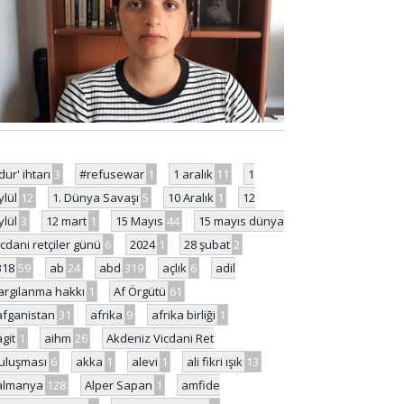
'dur' ihtarı
3
#refusewar
1
1 aralık
11
1
ylül
12
1. Dünya Savaşı
5
10 Aralık
1
12
ylül
3
12 mart
1
15 Mayıs
44
15 mayıs dünya
icdani retçiler günü
6
2024
1
28 şubat
2
318
59
ab
24
abd
319
açlık
6
adil
argılanma hakkı
1
Af Örgütü
61
afganistan
31
afrika
9
afrika birliği
1
agit
1
aihm
26
Akdeniz Vicdani Ret
uluşması
6
akka
1
alevi
1
ali fikri ışık
13
almanya
128
Alper Sapan
1
amfide