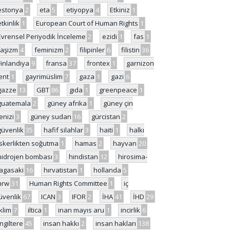
estonya
2
eta
5
etiyopya
4
Etkiniz
1
etkinlik
1
European Court of Human Rights
1
Evrensel Periyodik İnceleme
2
ezidi
1
fas
1
faşizm
4
feminizm
2
filipinler
6
filistin
36
Finlandiya
9
fransa
37
frontex
1
garnizon
ent
1
gayrimüslim
7
gaza
1
gazi
6
gazze
13
GBT
86
gıda
1
greenpeace
1
guatemala
2
güney afrika
1
güney çin
enizi
3
güney sudan
16
gürcistan
2
güvenlik
35
hafif silahlar
3
haiti
1
halkı
skerlikten soğutma
1
hamas
2
hayvan
20
hidrojen bombası
3
hindistan
12
hirosima-
agasaki
16
hırvatistan
1
hollanda
5
hrw
31
Human Rights Committee
1
iç
üvenlik
67
ICAN
3
IFOR
2
İHA
41
İHD
29
iklim
7
iltica
1
inan mayıs aru
1
incirlik
6
İngiltere
45
insan hakkı
2
insan hakları
138