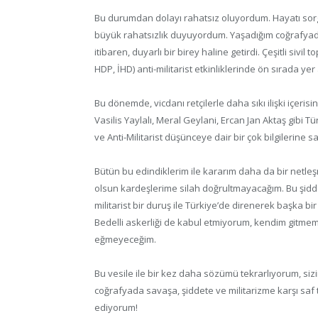
Bu durumdan dolayı rahatsız oluyordum. Hayatı sorgul
büyük rahatsızlık duyuyordum. Yaşadığım coğrafyad
itibaren, duyarlı bir birey haline getirdi. Çeşitli sivil
HDP, İHD) anti-militarist etkinliklerinde ön sırada yer
Bu dönemde, vicdanı retçilerle daha sıkı ilişki içerisin
Vasilis Yaylalı, Meral Geylani, Ercan Jan Aktaş gibi T
ve Anti-Militarist düşünceye dair bir çok bilgilerine 
Bütün bu edindiklerim ile kararım daha da bir netle
olsun kardeşlerime silah doğrultmayacağım. Bu şiddet,
militarist bir duruş ile Türkiye’de direnerek başka bi
Bedelli askerliği de kabul etmiyorum, kendim gitmem
eğmeyeceğim.
Bu vesile ile bir kez daha sözümü tekrarlıyorum, sizin 
coğrafyada savaşa, şiddete ve militarizme karşı saf t
ediyorum!