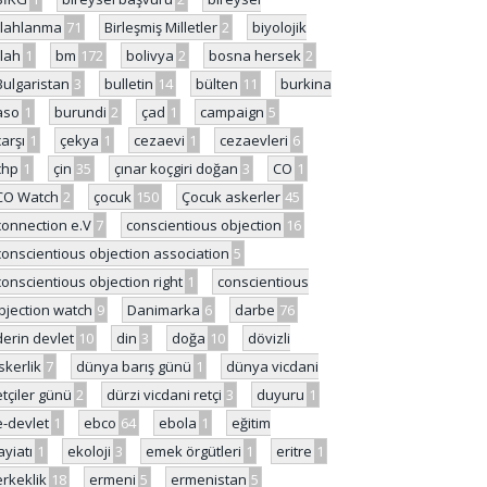
ilahlanma
71
Birleşmiş Milletler
2
biyolojik
ilah
1
bm
172
bolivya
2
bosna hersek
2
Bulgaristan
3
bulletin
14
bülten
11
burkina
aso
1
burundi
2
çad
1
campaign
5
çarşı
1
çekya
1
cezaevi
1
cezaevleri
6
chp
1
çin
35
çınar koçgiri doğan
3
CO
1
CO Watch
2
çocuk
150
Çocuk askerler
45
connection e.V
7
conscientious objection
16
conscientious objection association
5
conscientious objection right
1
conscientious
bjection watch
9
Danimarka
6
darbe
76
derin devlet
10
din
3
doğa
10
dövizli
skerlik
7
dünya barış günü
1
dünya vicdani
etçiler günü
2
dürzi vicdani retçi
3
duyuru
1
e-devlet
1
ebco
64
ebola
1
eğitim
ayiatı
1
ekoloji
3
emek örgütleri
1
eritre
1
erkeklik
18
ermeni
5
ermenistan
5