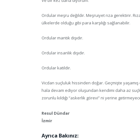
Ve bir kez daha diyorum:
Ordular meşru değildir. Meşruiyet rıza gerektirir. Rı
ülkelerde olduğu gibi para karşılığı sağlanabilir.
Ordular mantık dışıdır.
Ordular insanlık dışıdır.
Ordular katildir.
Vicdan suçluluk hissinden doğar. Geçmişte yaşamış
hala devam ediyor oluşundan kendimi daha az suçlu 
zorunlu kıldığı “askerlik görevi” ni yerine getirmeye
Resul Dündar
İzmir
Ayrıca Bakınız: