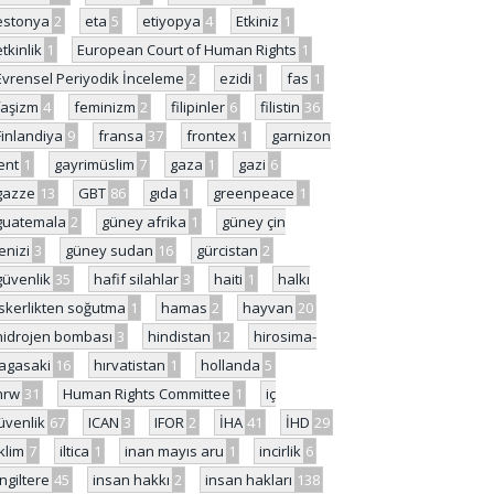
estonya
2
eta
5
etiyopya
4
Etkiniz
1
etkinlik
1
European Court of Human Rights
1
Evrensel Periyodik İnceleme
2
ezidi
1
fas
1
faşizm
4
feminizm
2
filipinler
6
filistin
36
Finlandiya
9
fransa
37
frontex
1
garnizon
ent
1
gayrimüslim
7
gaza
1
gazi
6
gazze
13
GBT
86
gıda
1
greenpeace
1
guatemala
2
güney afrika
1
güney çin
enizi
3
güney sudan
16
gürcistan
2
güvenlik
35
hafif silahlar
3
haiti
1
halkı
skerlikten soğutma
1
hamas
2
hayvan
20
hidrojen bombası
3
hindistan
12
hirosima-
agasaki
16
hırvatistan
1
hollanda
5
hrw
31
Human Rights Committee
1
iç
üvenlik
67
ICAN
3
IFOR
2
İHA
41
İHD
29
iklim
7
iltica
1
inan mayıs aru
1
incirlik
6
İngiltere
45
insan hakkı
2
insan hakları
138