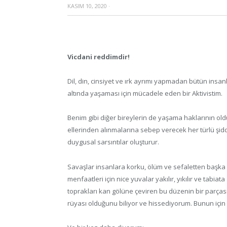
KASIM 10, 2020
·
Vicdani reddimdir!
Dil, din, cinsiyet ve ırk ayrımı yapmadan bütün insanl
altında yaşaması için mücadele eden bir Aktivistim.
Benim gibi diğer bireylerin de yaşama haklarının 
ellerinden alınmalarına sebep verecek her türlü ş
duygusal sarsıntılar oluşturur.
Savaşlar insanlara korku, ölüm ve sefaletten başka b
menfaatleri için nice yuvalar yakılır, yıkılır ve tabia
toprakları kan gölüne çeviren bu düzenin bir parças
rüyası olduğunu biliyor ve hissediyorum. Bunun iç