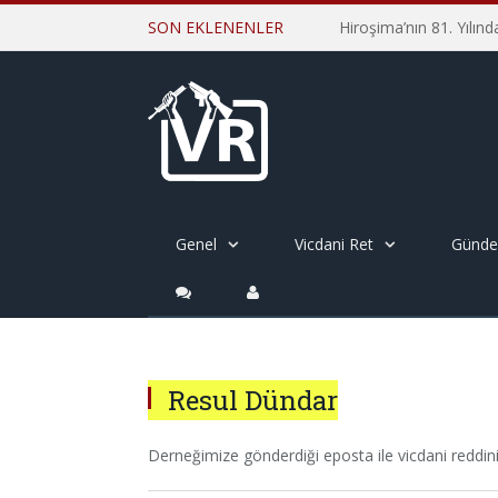
SON EKLENENLER
Genel
Vicdani Ret
Günd
Resul Dündar
Derneğimize gönderdiği eposta ile vicdani reddini 