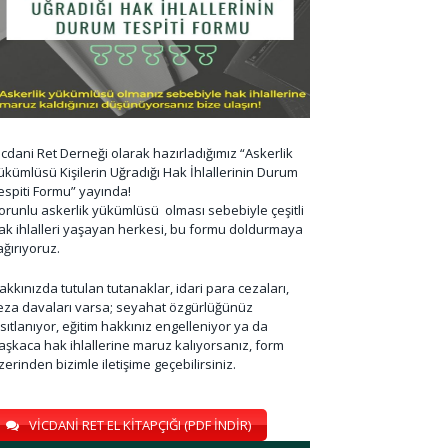
icdani Ret Derneği olarak hazırladığımız “Askerlik
ükümlüsü Kişilerin Uğradığı Hak İhlallerinin Durum
espiti Formu” yayında!
orunlu askerlik yükümlüsü olması sebebiyle çeşitli
ak ihlalleri yaşayan herkesi, bu formu doldurmaya
ağırıyoruz.
akkınızda tutulan tutanaklar, idari para cezaları,
eza davaları varsa; seyahat özgürlüğünüz
ısıtlanıyor, eğitim hakkınız engelleniyor ya da
aşkaca hak ihlallerine maruz kalıyorsanız, form
zerinden bizimle iletişime geçebilirsiniz.
VİCDANİ RET EL KİTAPÇIĞI (PDF İNDİR)