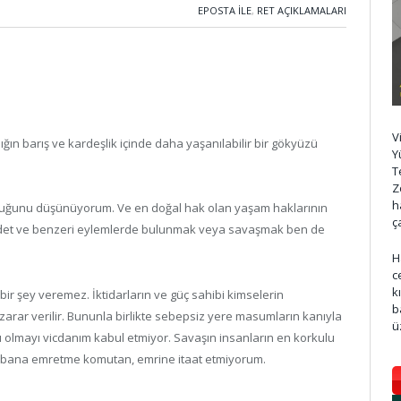
EPOSTA ILE
,
RET AÇIKLAMALARI
V
ığın barış ve kardeşlik içinde daha yaşanılabilir bir gökyüzü
Y
T
Z
h
olduğunu düşünüyorum. Ve en doğal hak olan yaşam haklarının
ç
iddet ve benzeri eylemlerde bulunmak veya savaşmak ben de
H
c
k
ir şey veremez. İktidarların ve güç sahibi kimselerin
b
ta zarar verilir. Bununla birlikte sebepsiz yere masumların kanıyla
ü
ı olmayı vicdanım kabul etmiyor. Savaşın insanların en korkulu
in bana emretme komutan, emrine itaat etmiyorum.