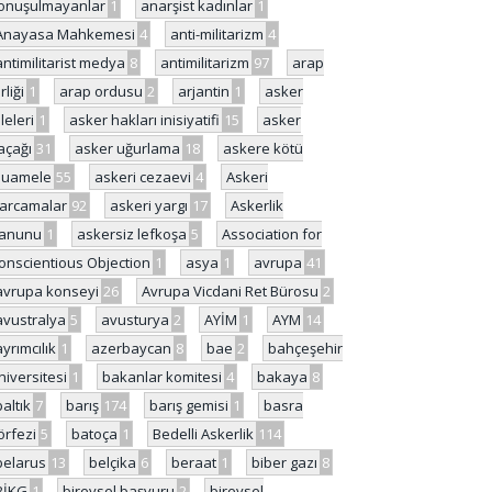
onuşulmayanlar
1
anarşist kadınlar
1
Anayasa Mahkemesi
4
anti-militarizm
4
antimilitarist medya
8
antimilitarizm
97
arap
rliği
1
arap ordusu
2
arjantin
1
asker
ileleri
1
asker hakları inisiyatifi
15
asker
açağı
31
asker uğurlama
18
askere kötü
uamele
55
askeri cezaevi
4
Askeri
arcamalar
92
askeri yargı
17
Askerlik
anunu
1
askersiz lefkoşa
5
Association for
onscientious Objection
1
asya
1
avrupa
41
avrupa konseyi
26
Avrupa Vicdani Ret Bürosu
2
avustralya
5
avusturya
2
AYİM
1
AYM
14
ayrımcılık
1
azerbaycan
8
bae
2
bahçeşehir
niversitesi
1
bakanlar komitesi
4
bakaya
8
baltık
7
barış
174
barış gemisi
1
basra
örfezi
5
batoça
1
Bedelli Askerlik
114
belarus
13
belçika
6
beraat
1
biber gazı
8
BİKG
1
bireysel başvuru
2
bireysel