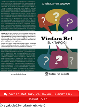
Vicdani Ret Hakkı ve Hakkın Kullanılması –
Davut Erkan