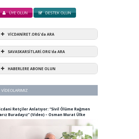
ÜYE OLUN
DESTEK OLUN
VİCDANİRET.ORG'da ARA
SAVASKARSİTLARİ.ORG'da ARA
HABERLERE ABONE OLUN
VIDEOLARIMIZ
icdani Retçiler Anlatıyor: “Sivil Ölüme Rağmen
arız Buradayız” (Video) – Osman Murat Ülke