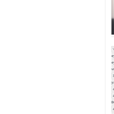
e
e
v
y
B