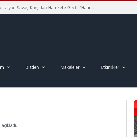
Hiroşima’nın 81. Yılında İtalyan Savaş Karşıtları Harekete Geçti: “Hatırlamak yeterli değil”
em
Bizden
Makaleler
Etkinlikler
açıkladı.