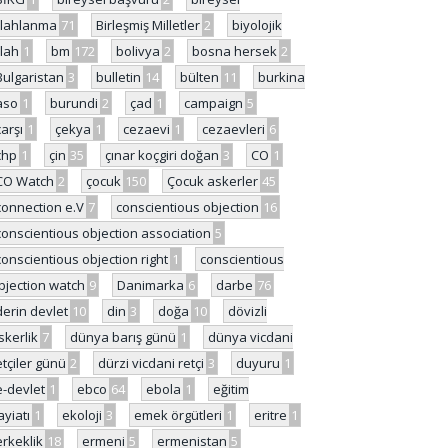
ilahlanma
71
Birleşmiş Milletler
2
biyolojik
ilah
1
bm
172
bolivya
2
bosna hersek
2
Bulgaristan
3
bulletin
14
bülten
11
burkina
aso
1
burundi
2
çad
1
campaign
5
çarşı
1
çekya
1
cezaevi
1
cezaevleri
6
chp
1
çin
35
çınar koçgiri doğan
3
CO
1
CO Watch
2
çocuk
150
Çocuk askerler
45
connection e.V
7
conscientious objection
16
conscientious objection association
5
conscientious objection right
1
conscientious
bjection watch
9
Danimarka
6
darbe
76
derin devlet
10
din
3
doğa
10
dövizli
skerlik
7
dünya barış günü
1
dünya vicdani
etçiler günü
2
dürzi vicdani retçi
3
duyuru
1
e-devlet
1
ebco
64
ebola
1
eğitim
ayiatı
1
ekoloji
3
emek örgütleri
1
eritre
1
erkeklik
18
ermeni
5
ermenistan
5