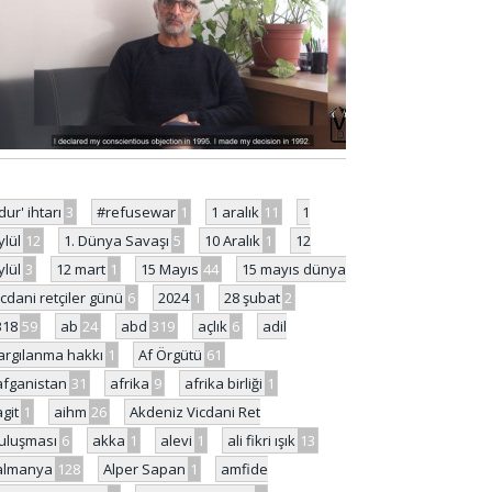
'dur' ihtarı
3
#refusewar
1
1 aralık
11
1
ylül
12
1. Dünya Savaşı
5
10 Aralık
1
12
ylül
3
12 mart
1
15 Mayıs
44
15 mayıs dünya
icdani retçiler günü
6
2024
1
28 şubat
2
318
59
ab
24
abd
319
açlık
6
adil
argılanma hakkı
1
Af Örgütü
61
afganistan
31
afrika
9
afrika birliği
1
agit
1
aihm
26
Akdeniz Vicdani Ret
uluşması
6
akka
1
alevi
1
ali fikri ışık
13
almanya
128
Alper Sapan
1
amfide