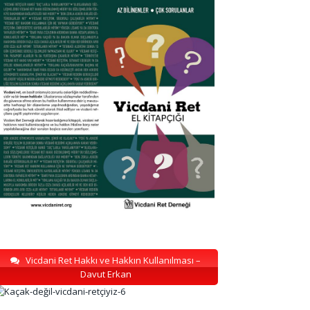
Vicdani Ret Hakkı ve Hakkın Kullanılması –
Davut Erkan