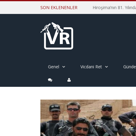
SON EKLENENLER
Genel
Vicdani Ret
Günd