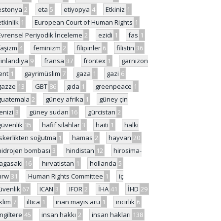
estonya
2
eta
5
etiyopya
4
Etkiniz
1
etkinlik
1
European Court of Human Rights
1
Evrensel Periyodik İnceleme
2
ezidi
1
fas
1
faşizm
4
feminizm
2
filipinler
6
filistin
36
Finlandiya
9
fransa
37
frontex
1
garnizon
ent
1
gayrimüslim
7
gaza
1
gazi
6
gazze
13
GBT
86
gıda
1
greenpeace
1
guatemala
2
güney afrika
1
güney çin
enizi
3
güney sudan
16
gürcistan
2
güvenlik
35
hafif silahlar
3
haiti
1
halkı
skerlikten soğutma
1
hamas
2
hayvan
20
hidrojen bombası
3
hindistan
12
hirosima-
agasaki
16
hırvatistan
1
hollanda
5
hrw
31
Human Rights Committee
1
iç
üvenlik
67
ICAN
3
IFOR
2
İHA
41
İHD
29
iklim
7
iltica
1
inan mayıs aru
1
incirlik
6
İngiltere
45
insan hakkı
2
insan hakları
138