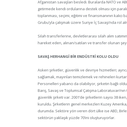
Afganistan savaşları besledi. Buralarda NATO ve ABD 
getirmede kendi ordularına destek olması için paralı a
toplanması, seçimi, eğitimi ve finansmanının kalıcı 
Grubu’yla çalışmak üzere Suriye İç Savaşı’nda rol alm
Silah transferlerine, devletlerarası silah alım satımın
hareket eden, alınan/satılan ve transfer olunan şey ş
SAVAŞ HERHANGİ BİR ENDÜSTRİ KOLU OLDU
Askeri şirketler, güvenlik ve devriye hizmetleri; ayrıc
sağlamak, mayınları temizlemek ve rehineleri kurtarmak
Personelleri yabancı da olabiliyor, şirketin bağlı ol
Barış, Savaş ve Toplumsal Çatışma Laboratuvarı’nın to
güvenlik şirketi var. 2001’de şirketlerin sayısı 38 ike
kuruldu. Şirketlerin genel merkezleri Kuzey Amerika
durumda. Sektöre yön veren dört ülke ise ABD, Birleşi
sektörün yaklaşık yüzde 70’ini oluşturuyorlar.