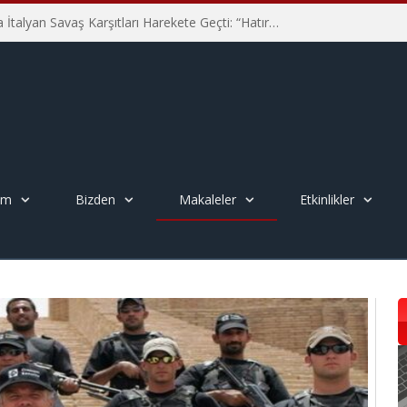
Hiroşima’nın 81. Yılında İtalyan Savaş Karşıtları Harekete Geçti: “Hatırlamak yeterli değil”
em
Bizden
Makaleler
Etkinlikler