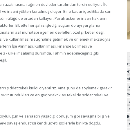
ları uzatmasına rağmen devletler tarafından tercih ediliyor. İlk
 ve insani yükten kurtulmuş oluyor. Bir o kadar iç politikada can
kümlülüğü de ortadan kalkıyor. Paralı askerler insan haklarını
 aktörler. Elbette her şahıs işlediği suçtan dolayı yargılanıp
zmaların asıl muhatabı egemen devletler, özel şirketler değil.
esi ve kullanılmasını suç haline getirmek ve önlemek maksadıyla
erlerin İşe Alınması, Kullanılması, Finanse Edilmesi ve
ce 37 ülke imzalamış durumda. Tahmin edebileceğiniz gibi
ğil.
e
e
v
rin şiddet tekeli kırıldı diyebiliriz. Ama şunu da söylemek gerekir
y
sıkı tutundukları ve en geç bıraktıkları tekel de şiddet tekeli ve
ar köylülüğün ve zanaatın yaşadığı dönüşüm gibi savaşma bilgi ve
B
evi savaş endüstrisi kendi ücretli işçileriyle birlikte doğdu.