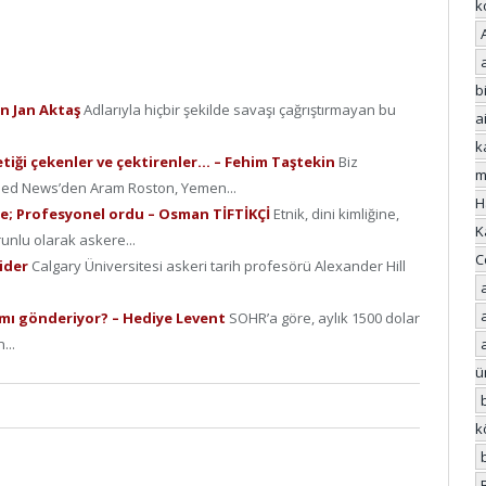
k
bi
an Jan Aktaş
Adlarıyla hiçbir şekilde savaşı çağrıştırmayan bu
a
k
Tetiği çekenler ve çektirenler… – Fehim Taştekin
Biz
m
zFeed News’den Aram Roston, Yemen...
H
re; Profesyonel ordu – Osman TİFTİKÇİ
Etnik, dini kimliğine,
K
runlu olarak askere...
C
nider
Calgary Üniversitesi askeri tarih profesörü Alexander Hill
ya mı gönderiyor? – Hediye Levent
SOHR’a göre, aylık 1500 dolar
...
ü
k