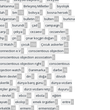
ilahlanma
71
Birleşmiş Milletler
2
biyolojik
ilah
1
bm
172
bolivya
2
bosna hersek
2
Bulgaristan
3
bulletin
14
bülten
11
burkina
aso
1
burundi
2
çad
1
campaign
5
çarşı
1
çekya
1
cezaevi
1
cezaevleri
6
chp
1
çin
35
çınar koçgiri doğan
3
CO
1
CO Watch
2
çocuk
150
Çocuk askerler
45
connection e.V
7
conscientious objection
16
conscientious objection association
5
conscientious objection right
1
conscientious
bjection watch
9
Danimarka
6
darbe
76
derin devlet
10
din
3
doğa
10
dövizli
skerlik
7
dünya barış günü
1
dünya vicdani
etçiler günü
2
dürzi vicdani retçi
3
duyuru
1
e-devlet
1
ebco
64
ebola
1
eğitim
ayiatı
1
ekoloji
3
emek örgütleri
1
eritre
1
erkeklik
18
ermeni
5
ermenistan
5