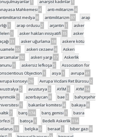
onuşulmayanlar
1
anarşist kadınlar
1
Anayasa Mahkemesi
4
anti-militarizm
4
antimilitarist medya
8
antimilitarizm
97
arap
rliği
1
arap ordusu
2
arjantin
1
asker
ileleri
1
asker hakları inisiyatifi
15
asker
açağı
31
asker uğurlama
18
askere kötü
uamele
55
askeri cezaevi
4
Askeri
arcamalar
92
askeri yargı
17
Askerlik
anunu
1
askersiz lefkoşa
5
Association for
onscientious Objection
1
asya
1
avrupa
41
avrupa konseyi
26
Avrupa Vicdani Ret Bürosu
2
avustralya
5
avusturya
2
AYİM
1
AYM
14
ayrımcılık
1
azerbaycan
8
bae
2
bahçeşehir
niversitesi
1
bakanlar komitesi
4
bakaya
8
baltık
7
barış
174
barış gemisi
1
basra
örfezi
5
batoça
1
Bedelli Askerlik
114
belarus
13
belçika
6
beraat
1
biber gazı
8
BİKG
1
bireysel başvuru
2
bireysel