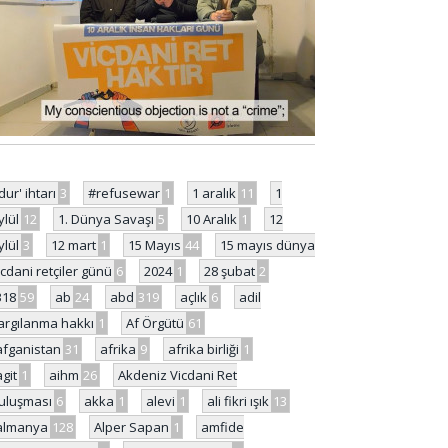
'dur' ihtarı
3
#refusewar
1
1 aralık
11
1
ylül
12
1. Dünya Savaşı
5
10 Aralık
1
12
ylül
3
12 mart
1
15 Mayıs
44
15 mayıs dünya
icdani retçiler günü
6
2024
1
28 şubat
2
318
59
ab
24
abd
319
açlık
6
adil
argılanma hakkı
1
Af Örgütü
61
afganistan
31
afrika
9
afrika birliği
1
agit
1
aihm
26
Akdeniz Vicdani Ret
uluşması
6
akka
1
alevi
1
ali fikri ışık
13
almanya
128
Alper Sapan
1
amfide