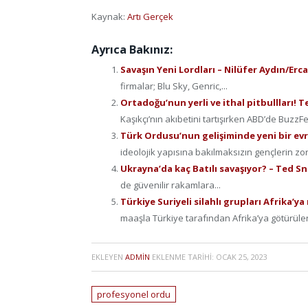
Kaynak:
Artı Gerçek
Ayrıca Bakınız:
Savaşın Yeni Lordları – Nilüfer Aydın/Erc
firmalar; Blu Sky, Genric,...
Ortadoğu’nun yerli ve ithal pitbullları! 
Kaşıkçı’nın akıbetini tartışırken ABD’de Buz
Türk Ordusu’nun gelişiminde yeni bir ev
ideolojik yapısına bakılmaksızın gençlerin zo
Ukrayna’da kaç Batılı savaşıyor? – Ted S
de güvenilir rakamlara...
Türkiye Suriyeli silahlı grupları Afrika’
maaşla Türkiye tarafından Afrika’ya götürülen
EKLEYEN
ADMIN
EKLENME TARIHI:
OCAK 25, 2023
profesyonel ordu