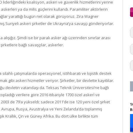
liderliğindeki koalisyon, askeri ve güvenlik hizmetlerini yerine
skerleri ya da milis güçlerini kullandı. Paramiliter aktörlerin
bağlar yarattığı bugün net olarak görüyoruz. Zira Wagner
ış Suriyeli askeri şirketler de Ukrayna’ya savaşçı gönderiyorlar.
a alışığız. Şimdi ise bir paralı asker ağı üzerinden sınırlar arası
irketlere bağlı savaşçılar, askerler.
a silahlı çatışmalarda operasyonel, istihbaratı ve lojistik destek
 gibi askeri hizmetler veriyor. Şirketler, bir devlette kayıtlılar.
duğu devletin vatandaşı da. Teksas Teknik Üniversitesi’ne bağlı
pladığı verilere göre 2016 itibariyle 1700 özel askeri̇ ve
n, 2003 de 79’a yükseldi; sadece 2011’de ise 120 yeni özel şirket
1
, Avrupa, Rusya, Avustralya ve Yeni Zelanda’da toplanmış
R
k Krallık, Çin ve Güney Afrika. Bu dört ülke birlikte tüm