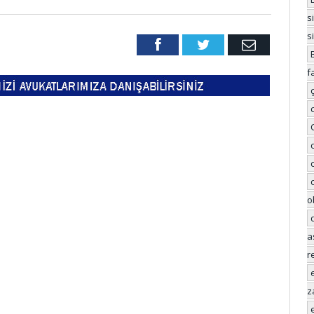
s
s
Facebook
Twitter
Email
f
o
a
r
z