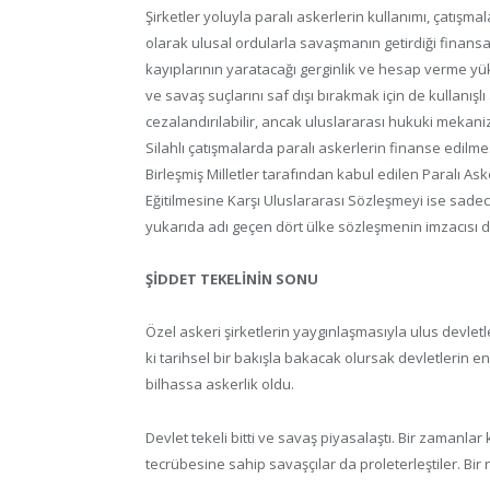
Şirketler yoluyla paralı askerlerin kullanımı, çatışma
olarak ulusal ordularla savaşmanın getirdiği finansal
kayıplarının yaratacağı gerginlik ve hesap verme yü
ve savaş suçlarını saf dışı bırakmak için de kullanışlı
cezalandırılabilir, ancak uluslararası hukuki mekani
Silahlı çatışmalarda paralı askerlerin finanse edilm
Birleşmiş Milletler tarafından kabul edilen Paralı Ask
Eğitilmesine Karşı Uluslararası Sözleşmeyi ise sade
yukarıda adı geçen dört ülke sözleşmenin imzacısı de
ŞİDDET TEKELİNİN SONU
Özel askeri şirketlerin yaygınlaşmasıyla ulus devletle
ki tarihsel bir bakışla bakacak olursak devletlerin en 
bilhassa askerlik oldu.
Devlet tekeli bitti ve savaş piyasalaştı. Bir zamanl
tecrübesine sahip savaşçılar da proleterleştiler. Bir n