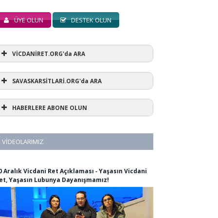
ÜYE OLUN
DESTEK OLUN
VİCDANİRET.ORG'da ARA
SAVASKARSİTLARİ.ORG'da ARA
HABERLERE ABONE OLUN
VIDEOLARIMIZ
0 Aralık Vicdani Ret Açıklaması ‐ Yaşasın Vicdani
et, Yaşasın Lubunya Dayanışmamız!