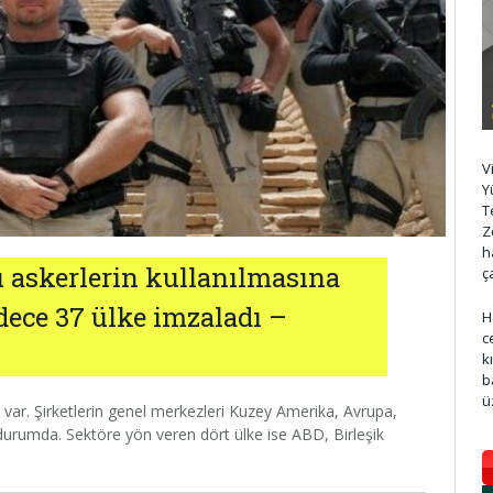
V
Y
T
Z
h
lı askerlerin kullanılmasına
ç
ece 37 ülke imzaladı –
H
c
k
b
ü
ti var. Şirketlerin genel merkezleri Kuzey Amerika, Avrupa,
durumda. Sektöre yön veren dört ülke ise ABD, Birleşik