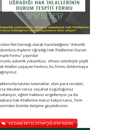
icdani Ret Derneği olarak hazırladığımız “Askerlik
ükümlüsü Kişilerin Uğradığı Hak İhlallerinin Durum
espiti Formu” yayında!
orunlu askerlik yükümlüsü olması sebebiyle çeşitli
ak ihlalleri yaşayan herkesi, bu formu doldurmaya
ağırıyoruz.
akkınızda tutulan tutanaklar, idari para cezaları,
eza davaları varsa; seyahat özgürlüğünüz
ısıtlanıyor, eğitim hakkınız engelleniyor ya da
aşkaca hak ihlallerine maruz kalıyorsanız, form
zerinden bizimle iletişime geçebilirsiniz.
VİCDANİ RET EL KİTAPÇIĞI (PDF İNDİR)