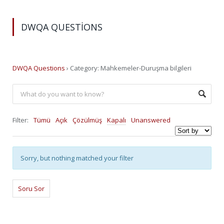
DWQA QUESTIONS
DWQA Questions
›
Category: Mahkemeler-Duruşma bilgileri
Filter:
Tümü
Açık
Çözülmüş
Kapalı
Unanswered
Sorry, but nothing matched your filter
Soru Sor