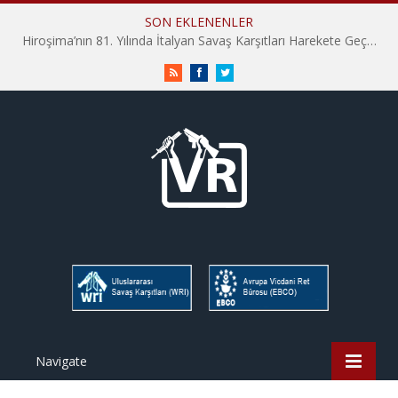
SON EKLENENLER
Hiroşima’nın 81. Yılında İtalyan Savaş Karşıtları Harekete Geçti: “Hatırlamak yeterli değil”
RSS
Facebook
Twitter
Navigate