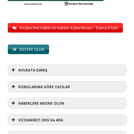
Vicdani Ret Hakkı ve Hakkın Kullanılması – Davut Erkan
DESTEK OLUN
AVUKATA DANIŞ
KONULARINA GÖRE YAZILAR
HABERLERE ABONE OLUN
KONULARINA GÖRE YAZILAR
AVUKATA DANIŞ
VİCDANİRET.ORG'da ARA