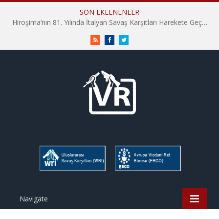
SON EKLENENLER
Hiroşima’nın 81. Yılında İtalyan Savaş Karşıtları Harekete Geçti: “Hatırlamak yeterli değil”
RSS
Facebook
Twitter
Navigate