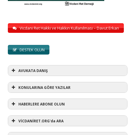
Vicdani Ret Hakkı ve Hakkın Kullanılması – Davut Erkan
DESTEK OLUN
AVUKATA DANIŞ
KONULARINA GÖRE YAZILAR
HABERLERE ABONE OLUN
KONULARINA GÖRE YAZILAR
AVUKATA DANIŞ
VİCDANİRET.ORG'da ARA