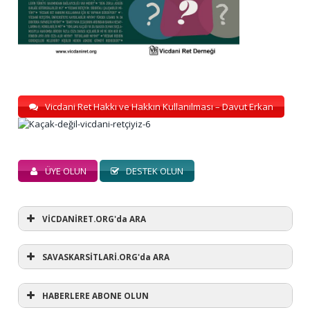
Vicdani Ret Hakkı ve Hakkın Kullanılması – Davut Erkan
ÜYE OLUN
DESTEK OLUN
VİCDANİRET.ORG'da ARA
SAVASKARSİTLARİ.ORG'da ARA
HABERLERE ABONE OLUN