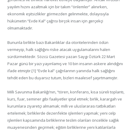
yayılım hızını azaltmak için bir takım “önlemler” alınırken,
ekonomik eşitsizlikler görmezden gelinmekte, dolayısıyla
hükümetin “Evde Kal” çağrısı birçok insan için gerçekçi
olmamaktadır.
Bununla birlikte bazı Bakanlıklar da otoritelerinden ödün
vermeyip, halk sağlığını riske atacak uygulamalarını halen
sürdürmektedir. Sözcü Gazetesi yazarı Saygı Öztürk 22 Mart
Pazar günü bir yazı yayınlamış ve 10 bin insanın askere alındığını
ifade etmiştir.[1] “Evde kal” çağrılarının yanında halk sağlığını
tehdit eden bu duyarsız tutum, bizleri maalesef şaşırtmamıştır.
Milli Savunma Bakanlığı’nın, “tören, konferans, kısa süreli toplantı,
kurs, fuar, seminer gibi faaliyetler iptal etmek; birlik, karargah ve
kurumlara ziyaretçi almamak; milli ve uluslararası tatbikatları
ertelemek; birliklerde dezenfekte işlemleri yapmak; yeni celp
işlemleri kapsamında birliklerine teslim olanları öncelikle sağlık
muayenesinden geçirmek; eğitim birliklerine yeni katılanlarla