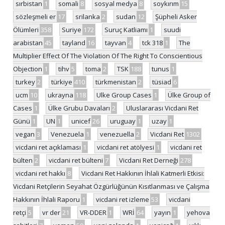
sırbistan
1
somali
8
sosyal medya
8
soykırım
15
sözleşmeli er
17
srilanka
2
sudan
12
Şüpheli Asker
Ölümleri
358
Suriye
172
Suruç Katliamı
1
suudi
arabistan
45
tayland
16
tayvan
4
tck 318
1
The
Multiplier Effect Of The Violation Of The Right To Conscientious
Objection
1
tihv
5
toma
2
TSK
188
tunus
1
turkey
2
türkiye
410
türkmenistan
2
tüsiad
6
ucm
10
ukrayna
118
Ulke Group Cases
1
Ülke Group of
Cases
1
Ülke Grubu Davaları
2
Uluslararası Vicdani Ret
Günü
1
UN
1
unicef
26
uruguay
1
uzay
1
vegan
3
Venezuela
1
venezuella
2
Vicdani Ret
1302
vicdani ret açıklaması
1
vicdani ret atölyesi
1
vicdani ret
bülten
2
vicdani ret bülteni
7
Vicdani Ret Derneği
278
vicdani ret hakkı
8
Vicdani Ret Hakkının İhlali Katmerli Etkisi:
Vicdani Retçilerin Seyahat Özgürlüğünün Kısıtlanması ve Çalışma
Hakkının İhlali Raporu
1
vicdani ret izleme
53
vicdani
retçi
5
vr der
21
VR-DDER
1
WRİ
64
yayın
1
yehova