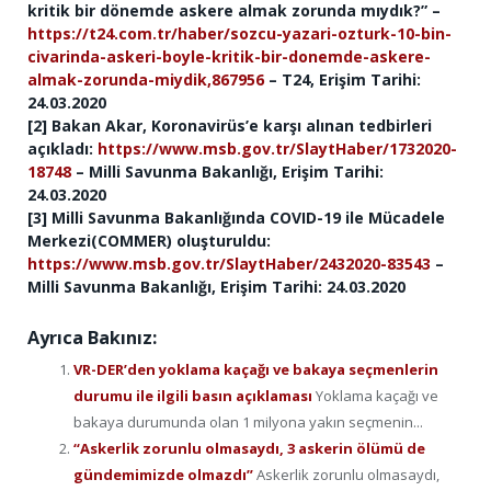
kritik bir dönemde askere almak zorunda mıydık?” –
https://t24.com.tr/haber/sozcu-yazari-ozturk-10-bin-
civarinda-askeri-boyle-kritik-bir-donemde-askere-
almak-zorunda-miydik,867956
– T24, Erişim Tarihi:
24.03.2020
[2] Bakan Akar, Koronavirüs’e karşı alınan tedbirleri
açıkladı:
https://www.msb.gov.tr/SlaytHaber/1732020-
18748
– Milli Savunma Bakanlığı, Erişim Tarihi:
24.03.2020
[3] Milli Savunma Bakanlığında COVID-19 ile Mücadele
Merkezi(COMMER) oluşturuldu:
https://www.msb.gov.tr/SlaytHaber/2432020-83543
–
Milli Savunma Bakanlığı, Erişim Tarihi: 24.03.2020
Ayrıca Bakınız:
VR-DER’den yoklama kaçağı ve bakaya seçmenlerin
durumu ile ilgili basın açıklaması
Yoklama kaçağı ve
bakaya durumunda olan 1 milyona yakın seçmenin...
“Askerlik zorunlu olmasaydı, 3 askerin ölümü de
gündemimizde olmazdı”
Askerlik zorunlu olmasaydı,