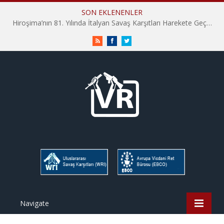
SON EKLENENLER
Hiroşima’nın 81. Yılında İtalyan Savaş Karşıtları Harekete Geçti: “Hatırlamak yeterli değil”
RSS
Facebook
Twitter
Navigate