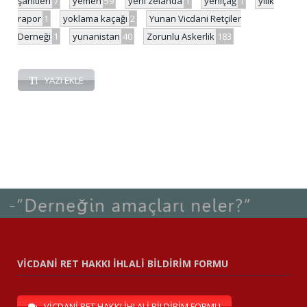
şahitleri
7
yemen
59
yeni zelanda
1
yeniçağ
1
yılık
rapor
1
yoklama kaçağı
2
Yunan Vicdani Retçiler
Derneği
1
yunanistan
40
Zorunlu Askerlik
183
YAZI EKLE
VİCDANİ RET HAKKI İHLALİ BİLDİRİM FORMU
VİCDANİ RET HAKKI İHLALİ BİLDİRİM FORMU