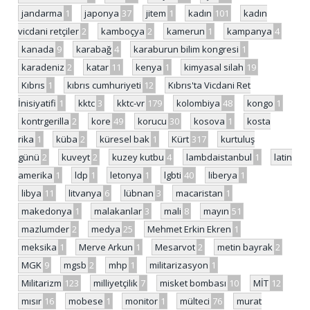
jandarma
1
japonya
37
jitem
1
kadın
101
kadın
vicdani retçiler
2
kamboçya
2
kamerun
1
kampanya
4
kanada
9
karabağ
4
karaburun bilim kongresi
1
karadeniz
2
katar
11
kenya
1
kimyasal silah
19
Kıbrıs
1
kıbrıs cumhuriyeti
12
Kıbrıs'ta Vicdani Ret
İnisiyatifi
1
kktc
3
kktc-vr
179
kolombiya
48
kongo
1
kontrgerilla
2
kore
49
korucu
30
kosova
1
kosta
rika
1
küba
2
küresel bak
1
Kürt
317
kurtuluş
günü
2
kuveyt
2
kuzey kutbu
4
lambdaistanbul
1
latin
amerika
1
ldp
1
letonya
1
lgbti
40
liberya
1
libya
11
litvanya
6
lübnan
3
macaristan
1
makedonya
1
malakanlar
3
mali
8
mayın
51
mazlumder
2
medya
25
Mehmet Erkin Ekren
1
meksika
1
Merve Arkun
1
Mesarvot
2
metin bayrak
2
MGK
9
mgsb
2
mhp
1
militarizasyon
1
Militarizm
123
milliyetçilik
7
misket bombası
10
MİT
12
mısır
16
mobese
1
monitor
1
mülteci
76
murat