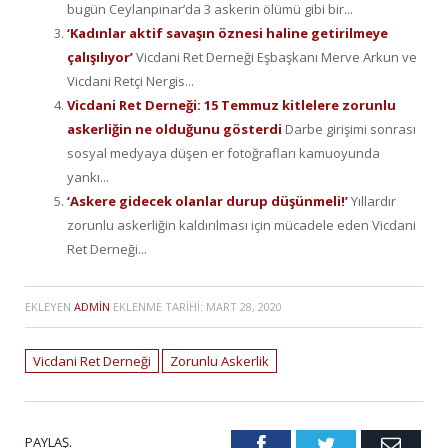
bugün Ceylanpınar’da 3 askerin ölümü gibi bir...
‘Kadınlar aktif savaşın öznesi haline getirilmeye
çalışılıyor’
Vicdani Ret Derneği Eşbaşkanı Merve Arkun ve
Vicdani Retçi Nergis...
Vicdani Ret Derneği: 15 Temmuz kitlelere zorunlu
askerliğin ne olduğunu gösterdi
Darbe girişimi sonrası
sosyal medyaya düşen er fotoğrafları kamuoyunda
yankı...
‘Askere gidecek olanlar durup düşünmeli!’
Yıllardır
zorunlu askerliğin kaldırılması için mücadele eden Vicdani
Ret Derneği...
EKLEYEN
ADMIN
EKLENME TARIHI:
MART 28, 2020
Vicdani Ret Derneği
Zorunlu Askerlik
PAYLAŞ.
Facebook
Twitter
Emai