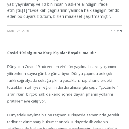
yazı yayınlamış ve 10 bin insanın askere alındığını ifade
etmiştir.[1] “Evde kal” çağrılarının yanında halk sağlığını tehdit
eden bu duyarsız tutum, bizleri maalesef şaşırtmamıştır.
MART 28, 2020
·
BIZDEN
Covid-19 Salgınına Karşı Kışlalar Boşaltılmalıdır
Dünya’da Covid-19 adı verilen virüsün yayılma hızı ve yaşamını
yitirenlerin sayısı gün be gün artıyor. Dünya çapında pek çok
farklı coğrafyada sokağa çıkma yasakları, hapishanelerdeki
tutsakların tahliyesi, eğitimin durdurulması gibi çeşitli “çözümler”
aranırken, birçok halk da kendi içinde dayanışmanın yollarını
pratiklemeye çalışıyor.
Dünyadaki yayılma hızına rağmen Türkiye’de zamanında gerekli
tedbirler alınmamış; hükümet ancak Türkiye’de ilk vakanın
görülmesi ile birlikte hareket etmeye başlamıştır. Ancak virüsün