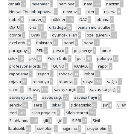
kanatlı
21
myanmar
8
namibya
1
nato
107
nazizm
1
Netiwit Chotiphatphaisal
1
newroz
1
nijer
1
nijerya
8
nobel
9
norveç
3
nükleer
113
OAC
9
obama
2
ODTÜ
1
ohal
43
ortadoğu
15
osman murat ülke
2
otorite
1
Oyak
10
oyuncak silah
4
özel güvenlik
11
özel ordu
4
Pakistan
12
panel
1
papa
12
paraguay
1
PEN
1
pesco
2
peşmerge
1
pınar
selek
18
pkk
12
Polen Ünlü
1
polis
43
polonya
10
profesyonel ordu
22
QUNO
2
RAMALC
1
rapor
5
raporlama
1
report
3
roboski
34
robot
15
rojava
39
romanya
3
röportaj
2
rusya
150
sağlık
1
sahel
1
Savaş
190
savaş karşıtı
420
savaş karşıtlığı
3
savaş oyunu
2
savaş suçu
77
savaşa hayır
1
şehitlik
56
sergi
1
siber
5
şiddetsizlik
45
şiir
4
Silah
- Yerli
162
silah projeleri
5
Silah ticareti
256
Silahlanma
114
şili
1
şiö
1
SIPRI
41
Sivil
İtaatsizlik
29
sivil ölüm
5
sığınma
1
sıkıyönetim
1