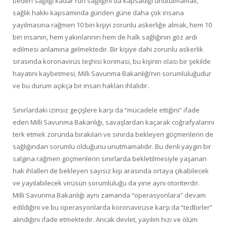
beden sağlığı kadar ruh sağlığını da kapsadığı unutulmamalı,
sağlık hakkı kapsamında günden güne daha çok insana
yayılmasına rağmen 10 bin kişiyi zorunlu askerliğe almak, hem 10
bin insanın, hem yakınlarının hem de halk sağlığının göz ardı
edilmesi anlamına gelmektedir. Bir kişiye dahi zorunlu askerlik
sırasında koronavirüs teşhisi konması, bu kişinin olası bir şekilde
hayatını kaybetmesi, Milli Savunma Bakanlığı’nın sorumluluğudur
ve bu durum açıkça bir insan hakları ihlalidir.
Sınırlardaki izinsiz geçişlere karşı da “mücadele ettiğini” ifade
eden Milli Savunma Bakanlığı, savaşlardan kaçarak coğrafyalarını
terk etmek zorunda bırakılan ve sınırda bekleyen göçmenlerin de
sağlığından sorumlu olduğunu unutmamalıdır. Bu denli yaygın bir
salgına rağmen göçmenlerin sınırlarda bekletilmesiyle yaşanan
hak ihlalleri de bekleyen sayısız kişi arasında ortaya çıkabilecek
ve yayılabilecek virüsün sorumluluğu da yine aynı otoriterdir.
Milli Savunma Bakanlığı aynı zamanda “operasyonlara” devam
edildiğini ve bu operasyonlarda koronavirüse karşı da “tedbirler”
alındığını ifade etmektedir. Ancak devlet, yayılım hızı ve ölüm