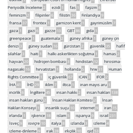
Periyodik İnceleme
2
ezidi
1
fas
1
faşizm
4
feminizm
2
filipinler
6
filistin
36
Finlandiya
9
fransa
37
frontex
1
garnizon kent
1
gayrimüslim
7
gaza
1
gazi
6
gazze
13
GBT
86
gıda
1
greenpeace
1
guatemala
2
güney afrika
1
güney çin
denizi
3
güney sudan
16
gürcistan
2
güvenlik
35
hafif
silahlar
3
haiti
1
halkı askerlikten soğutma
1
hamas
2
hayvan
20
hidrojen bombası
3
hindistan
12
hirosima-
nagasaki
16
hırvatistan
1
hollanda
5
hrw
31
Human
Rights Committee
1
iç güvenlik
67
ICAN
3
IFOR
2
İHA
41
İHD
29
iklim
7
iltica
1
inan mayıs aru
1
incirlik
6
İngiltere
45
insan hakkı
2
insan hakları
138
insan hakları günü
2
İnsan Hakları Komitesi
2
İnsan
Hakları Konseyi
1
insanlık suçu
10
internet
9
iran
15
irlanda
1
işkence
18
islam
5
ispanya
9
israil
231
İsveç
9
isviçre
10
italya
8
izlanda
3
izleme
4
izleme-dinleme
9
ırak
28
ırkçılık
10
ışid
53