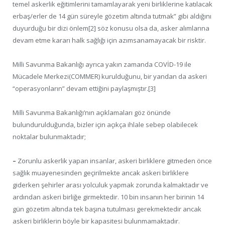
temel askerlik eğitimlerini tamamlayarak yeni birliklerine katılacak
erbaş/erler de 14 gün süreyle gözetim altında tutmak” gibi aldığını
duyurduğu bir dizi önlem[2] söz konusu olsa da, asker alımlarına
devam etme kararı halk sağlığı için azımsanamayacak bir risktir.
Milli Savunma Bakanlığı ayrıca yakın zamanda COVİD-19 ile
Mücadele Merkezi(COMMER) kurulduğunu, bir yandan da askeri
“operasyonların” devam ettiğini paylaşmıştır.[3]
Milli Savunma Bakanlığı’nın açıklamaları göz önünde
bulundurulduğunda, bizler için açıkça ihlale sebep olabilecek
noktalar bulunmaktadır;
–
Zorunlu askerlik yapan insanlar, askeri birliklere gitmeden önce
sağlık muayenesinden geçirilmekte ancak askeri birliklere
giderken şehirler arası yolculuk yapmak zorunda kalmaktadır ve
ardından askeri birliğe girmektedir. 10 bin insanın her birinin 14
gün gözetim altında tek başına tutulması gerekmektedir ancak
askeri birliklerin böyle bir kapasitesi bulunmamaktadır.