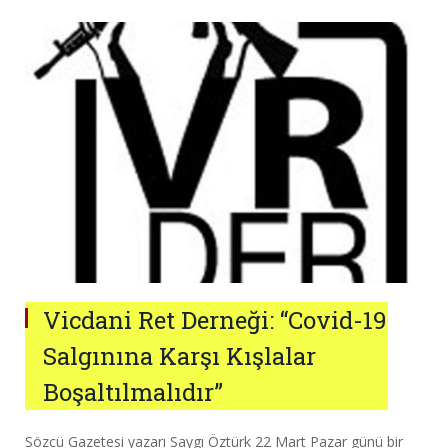
Vicdani Ret Derneği: “Covid-19
Salgınına Karşı Kışlalar
Boşaltılmalıdır”
Sözcü Gazetesi yazarı Saygı Öztürk 22 Mart Pazar günü bir