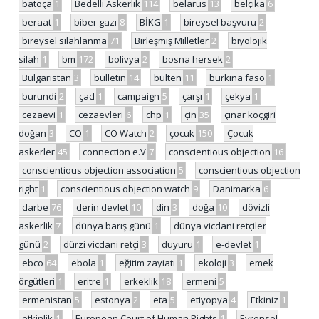
batoça
1
Bedelli Askerlik
114
belarus
13
belçika
6
beraat
1
biber gazı
8
BİKG
1
bireysel başvuru
2
bireysel silahlanma
71
Birleşmiş Milletler
2
biyolojik
silah
1
bm
172
bolivya
2
bosna hersek
2
Bulgaristan
3
bulletin
14
bülten
11
burkina faso
1
burundi
2
çad
1
campaign
5
çarşı
1
çekya
1
cezaevi
1
cezaevleri
6
chp
1
çin
35
çınar koçgiri
doğan
3
CO
1
CO Watch
2
çocuk
150
Çocuk
askerler
45
connection e.V
7
conscientious objection
16
conscientious objection association
5
conscientious objection
right
1
conscientious objection watch
9
Danimarka
6
darbe
76
derin devlet
10
din
3
doğa
10
dövizli
askerlik
7
dünya barış günü
1
dünya vicdani retçiler
günü
2
dürzi vicdani retçi
3
duyuru
1
e-devlet
1
ebco
64
ebola
1
eğitim zayiatı
1
ekoloji
3
emek
örgütleri
1
eritre
1
erkeklik
18
ermeni
5
ermenistan
5
estonya
2
eta
5
etiyopya
4
Etkiniz
1
etkinlik
1
European Court of Human Rights
1
Evrensel