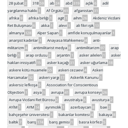
28 şubat
2
318
59
ab
24
abd
319
açlık
6
adil
yargılanma hakkı
1
Af Örgütü
61
afganistan
31
afrika
9
afrika birliği
1
agit
1
aihm
26
Akdeniz Vicdani
Ret Buluşması
6
akka
1
alevi
1
ali fikri ışık
13
almanya
128
Alper Sapan
1
amfide konuşulmayanlar
1
anarşist kadınlar
1
Anayasa Mahkemesi
4
anti-
militarizm
4
antimilitarist medya
8
antimilitarizm
97
arap
birliği
1
arap ordusu
2
arjantin
1
asker aileleri
1
asker
hakları inisiyatifi
15
asker kaçağı
31
asker uğurlama
18
askere kötü muamele
55
askeri cezaevi
4
Askeri
Harcamalar
92
askeri yargı
17
Askerlik Kanunu
1
askersiz lefkoşa
5
Association for Conscientious
Objection
1
asya
1
avrupa
41
avrupa konseyi
26
Avrupa Vicdani Ret Bürosu
2
avustralya
5
avusturya
2
AYİM
1
AYM
14
ayrımcılık
1
azerbaycan
8
bae
2
bahçeşehir üniversitesi
1
bakanlar komitesi
4
bakaya
8
baltık
7
barış
174
barış gemisi
1
basra körfezi
5