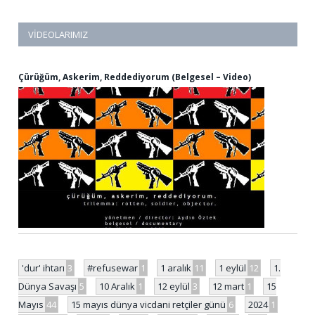
VIDEOLARIMIZ
Çürüğüm, Askerim, Reddediyorum (Belgesel – Video)
'dur' ihtarı
3
#refusewar
1
1 aralık
11
1 eylül
12
1.
Dünya Savaşı
5
10 Aralık
1
12 eylül
3
12 mart
1
15
Mayıs
44
15 mayıs dünya vicdani retçiler günü
6
2024
1