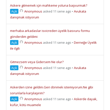
Askere gitmemek için mahkeme yoluna başvurmak?
Açık
Anonymous
asked 11 sene ago
•
Avukata
danışmak istiyorum
merhaba arkadaslar isvicreden üyelik basvuru formu
gönderdim geldimi
Açık
Anonymous
asked 11 sene ago
•
Derneğe Üyelik
ile ilgili
Gitmezsem veya Gidersem Ne olur?
Açık
Anonymous
asked 11 sene ago
•
Avukata
danışmak istiyorum
Askerden izine geldim.Geri dönmek istemiyorum.Ne gibi
sorunlarla karşılaşırım?
Açık
Anonymous
asked 11 sene ago
•
Askerde dayak,
küfür, kötü muamele