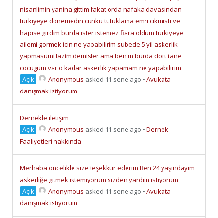
nisanlimin yanina gittim fakat orda nafaka davasindan
turkiyeye donemedin cunku tutuklama emri cikmisti ve
hapise girdim burda ister istemez fiara oldum turkiyeye
ailemi gormek icin ne yapabilirim subede 5 yil askerlik
yapmasumi lazim demisler ama benim burda dort tane
cocugum var o kadar askerlik yapamam ne yapabilirim
Açık
Anonymous
asked 11 sene ago
•
Avukata
danışmak istiyorum
Dernekle iletişim
Açık
Anonymous
asked 11 sene ago
•
Dernek
Faaliyetleri hakkında
Merhaba öncelikle size teşekkür ederim Ben 24 yaşındayım
askerliğe gitmek istemiyorum sizden yardım istiyorum
Açık
Anonymous
asked 11 sene ago
•
Avukata
danışmak istiyorum