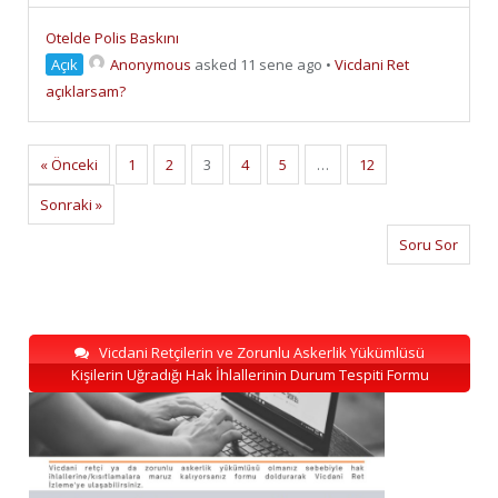
Otelde Polis Baskını
Açık
Anonymous
asked 11 sene ago
•
Vicdani Ret
açıklarsam?
« Önceki
1
2
3
4
5
…
12
Sonraki »
Soru Sor
Vicdani Retçilerin ve Zorunlu Askerlik Yükümlüsü
Kişilerin Uğradığı Hak İhlallerinin Durum Tespiti Formu