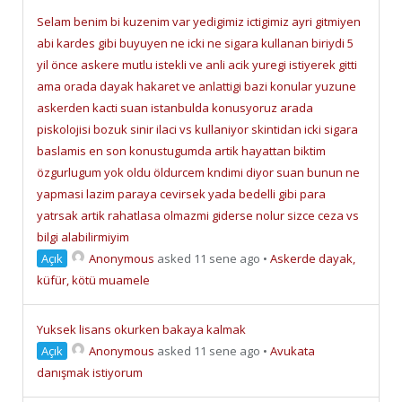
Selam benim bi kuzenim var yedigimiz ictigimiz ayri gitmiyen
abi kardes gibi buyuyen ne icki ne sigara kullanan biriydi 5
yil önce askere mutlu istekli ve anli acik yuregi istiyerek gitti
ama orada dayak hakaret ve anlattigi bazi konular yuzune
askerden kacti suan istanbulda konusyoruz arada
piskolojisi bozuk sinir ilaci vs kullaniyor skintidan icki sigara
baslamis en son konustugumda artik hayattan biktim
özgurlugum yok oldu öldurcem kndimi diyor suan bunun ne
yapmasi lazim paraya cevirsek yada bedelli gibi para
yatrsak artik rahatlasa olmazmi giderse nolur sizce ceza vs
bilgi alabilirmiyim
Açık
Anonymous
asked 11 sene ago
•
Askerde dayak,
küfür, kötü muamele
Yuksek lisans okurken bakaya kalmak
Açık
Anonymous
asked 11 sene ago
•
Avukata
danışmak istiyorum