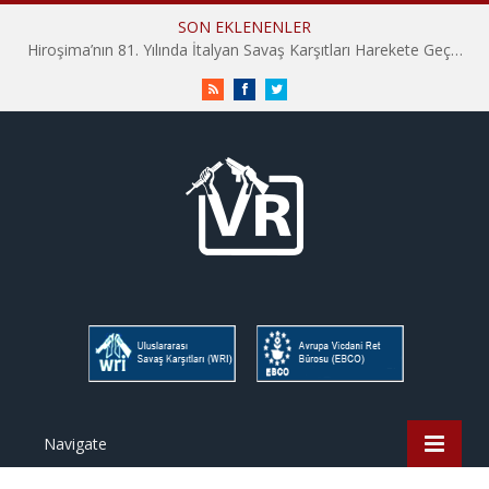
SON EKLENENLER
Hiroşima’nın 81. Yılında İtalyan Savaş Karşıtları Harekete Geçti: “Hatırlamak yeterli değil”
RSS
Facebook
Twitter
Navigate