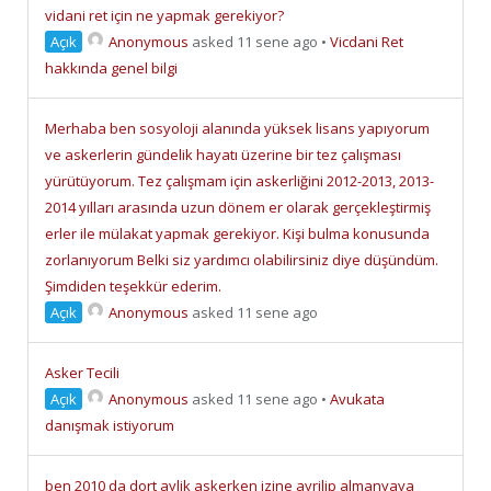
vidani ret için ne yapmak gerekiyor?
Açık
Anonymous
asked 11 sene ago
•
Vicdani Ret
hakkında genel bilgi
Merhaba ben sosyoloji alanında yüksek lisans yapıyorum
ve askerlerin gündelik hayatı üzerine bir tez çalışması
yürütüyorum. Tez çalışmam için askerliğini 2012-2013, 2013-
2014 yılları arasında uzun dönem er olarak gerçekleştirmiş
erler ile mülakat yapmak gerekiyor. Kişi bulma konusunda
zorlanıyorum Belki siz yardımcı olabilirsiniz diye düşündüm.
Şimdiden teşekkür ederim.
Açık
Anonymous
asked 11 sene ago
Asker Tecili
Açık
Anonymous
asked 11 sene ago
•
Avukata
danışmak istiyorum
ben 2010 da dort aylik askerken izine ayrilip almanyaya