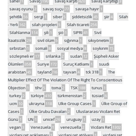
sahel
1
Savaş
190
savaş karşıtı
420
savaş karşıtlığı
3
savaş oyunu
2
savaş suçu
77
savaşa hayır
1
şehitlik
56
sergi
1
siber
5
şiddetsizlik
45
şiir
4
Silah
- Yerli
162
silah projeleri
5
Silah ticareti
256
Silahlanma
114
şili
1
şiö
1
SIPRI
41
Sivil
İtaatsizlik
29
sivil ölüm
5
sığınma
1
sıkıyönetim
1
sırbistan
1
somali
8
sosyal medya
8
soykırım
15
sözleşmeli er
17
srilanka
2
sudan
12
Şüpheli Asker
Ölümleri
358
Suriye
172
Suruç Katliamı
1
suudi
arabistan
45
tayland
16
tayvan
4
tck 318
1
The
Multiplier Effect Of The Violation Of The Right To Conscientious
Objection
1
tihv
5
toma
2
TSK
188
tunus
1
turkey
2
türkiye
410
türkmenistan
2
tüsiad
6
ucm
10
ukrayna
118
Ulke Group Cases
1
Ülke Group of
Cases
1
Ülke Grubu Davaları
2
Uluslararası Vicdani Ret
Günü
1
UN
1
unicef
26
uruguay
1
uzay
1
vegan
3
Venezuela
1
venezuella
2
Vicdani Ret
1302
vicdani ret açıklaması
1
vicdani ret atölyesi
1
vicdani ret