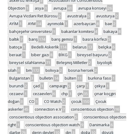
askersiz lefkoşa
5
Association for Conscientious
Objection
1
asya
1
avrupa
41
avrupa konseyi
26
Avrupa Vicdani Ret Bürosu
2
avustralya
5
avusturya
2
AYİM
1
AYM
14
ayrımcılık
1
azerbaycan
8
bae
2
bahçeşehir üniversitesi
1
bakanlar komitesi
4
bakaya
8
baltık
7
barış
174
barış gemisi
1
basra körfezi
5
batoça
1
Bedelli Askerlik
114
belarus
13
belçika
6
beraat
1
biber gazı
8
BİKG
1
bireysel başvuru
2
bireysel silahlanma
71
Birleşmiş Milletler
2
biyolojik
silah
1
bm
172
bolivya
2
bosna hersek
2
Bulgaristan
3
bulletin
14
bülten
11
burkina faso
1
burundi
2
çad
1
campaign
5
çarşı
1
çekya
1
cezaevi
1
cezaevleri
6
chp
1
çin
35
çınar koçgiri
doğan
3
CO
1
CO Watch
2
çocuk
150
Çocuk
askerler
45
connection e.V
7
conscientious objection
16
conscientious objection association
5
conscientious objection
right
1
conscientious objection watch
9
Danimarka
6
darbe
76
derin devlet
10
din
3
doğa
10
dövizli