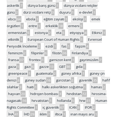
askerlik
7
dünya barış günü
1
dünya vicdani retçiler
günü
2
dürzi vicdani retçi
3
duyuru
1
e-devlet
1
ebco
64
ebola
1
eğitim zayiatı
1
ekoloji
3
emek
örgütleri
1
eritre
1
erkeklik
18
ermeni
5
ermenistan
5
estonya
2
eta
5
etiyopya
4
Etkiniz
1
etkinlik
1
European Court of Human Rights
1
Evrensel
Periyodik İnceleme
2
ezidi
1
fas
1
faşizm
4
feminizm
2
filipinler
6
filistin
36
Finlandiya
9
fransa
37
frontex
1
garnizon kent
1
gayrimüslim
7
gaza
1
gazi
6
gazze
13
GBT
86
gıda
1
greenpeace
1
guatemala
2
güney afrika
1
güney çin
denizi
3
güney sudan
16
gürcistan
2
güvenlik
35
hafif
silahlar
3
haiti
1
halkı askerlikten soğutma
1
hamas
2
hayvan
20
hidrojen bombası
3
hindistan
12
hirosima-
nagasaki
16
hırvatistan
1
hollanda
5
hrw
31
Human
Rights Committee
1
iç güvenlik
67
ICAN
3
IFOR
2
İHA
41
İHD
29
iklim
7
iltica
1
inan mayıs aru
1