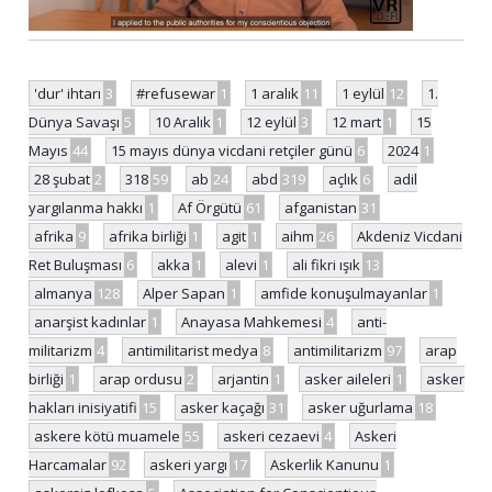
'dur' ihtarı
3
#refusewar
1
1 aralık
11
1 eylül
12
1.
Dünya Savaşı
5
10 Aralık
1
12 eylül
3
12 mart
1
15
Mayıs
44
15 mayıs dünya vicdani retçiler günü
6
2024
1
28 şubat
2
318
59
ab
24
abd
319
açlık
6
adil
yargılanma hakkı
1
Af Örgütü
61
afganistan
31
afrika
9
afrika birliği
1
agit
1
aihm
26
Akdeniz Vicdani
Ret Buluşması
6
akka
1
alevi
1
ali fikri ışık
13
almanya
128
Alper Sapan
1
amfide konuşulmayanlar
1
anarşist kadınlar
1
Anayasa Mahkemesi
4
anti-
militarizm
4
antimilitarist medya
8
antimilitarizm
97
arap
birliği
1
arap ordusu
2
arjantin
1
asker aileleri
1
asker
hakları inisiyatifi
15
asker kaçağı
31
asker uğurlama
18
askere kötü muamele
55
askeri cezaevi
4
Askeri
Harcamalar
92
askeri yargı
17
Askerlik Kanunu
1