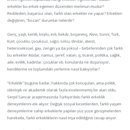
erkekler bu erkek egemen düzenden memnun mudur?
Reddeden, başarısız olan, farklı olan erkekler ne yapar? Erkekleri
değiştiren, “bozan” durumlar nelerdir?
Genç, yaşlı, kentli, köylü, evli, bekâr, boşanmış, Alevi, Sünni, Türk,
Kürt, çocuklu, çocuksuz, sağcı, solcu, dindar, ateist,
heteroseksüel, gay, zengin ya da yoksul – birbirlerinden çok farklı
bu erkekler iktidar, namus, şeref, vatan, iş, ticaret, politika, sağlık,
aile, evlilik, kadınlar, çocuklar vb. konularda ne düşünüyor,
kendilerine ve toplumdaki yerlerine nasıl bakıyorlar?
“Erkeklik” bugüne kadar, hakkında çok konuşulan, ama politik,
ideolojik ve akademik olarak fazla incelenmemiş bir alan oldu.
Serpil Sancar araştırmasında Türkiye’deki farklı erkeklik
deneyimlerini ele alıyor: Değişik sosyal kesimlerden, farklı yaşam
deneyimlerine sahip erkeklerle yapılan yüz yüze görüşmelerden
hareketle, farklı erkekliklerin nasıl inşa edildiğine cevap arıyor.