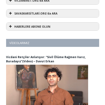
VİCDANİRET.ORG'da ARA
SAVASKARSİTLARİ.ORG'da ARA
HABERLERE ABONE OLUN
VIDEOLARIMIZ
Vicdani Retçiler Anlatıyor: “Sivil Ölüme Rağmen Varız,
Buradayız”(Video) – Davut Erkan