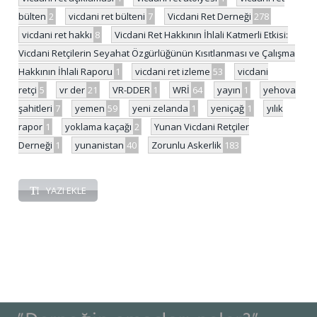
bülten
2
vicdani ret bülteni
7
Vicdani Ret Derneği
278
vicdani ret hakkı
8
Vicdani Ret Hakkının İhlali Katmerli Etkisi:
Vicdani Retçilerin Seyahat Özgürlüğünün Kısıtlanması ve Çalışma
Hakkının İhlali Raporu
1
vicdani ret izleme
53
vicdani
retçi
5
vr der
21
VR-DDER
1
WRİ
64
yayın
1
yehova
şahitleri
7
yemen
59
yeni zelanda
1
yeniçağ
1
yılık
rapor
1
yoklama kaçağı
2
Yunan Vicdani Retçiler
Derneği
1
yunanistan
40
Zorunlu Askerlik
183
YAZI EKLE