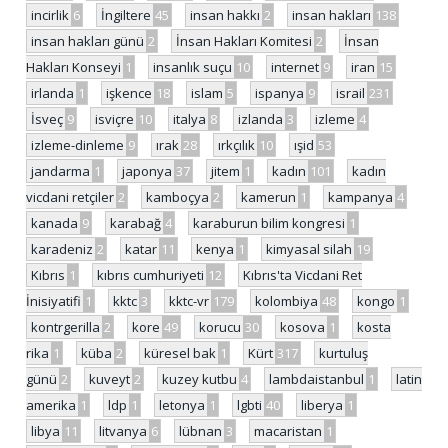
incirlik
6
İngiltere
45
insan hakkı
2
insan hakları
138
insan hakları günü
2
İnsan Hakları Komitesi
2
İnsan
Hakları Konseyi
1
insanlık suçu
10
internet
9
iran
15
irlanda
1
işkence
18
islam
5
ispanya
9
israil
231
İsveç
9
isviçre
10
italya
8
izlanda
3
izleme
4
izleme-dinleme
9
ırak
28
ırkçılık
10
ışid
53
jandarma
1
japonya
37
jitem
1
kadın
101
kadın
vicdani retçiler
2
kamboçya
2
kamerun
1
kampanya
4
kanada
9
karabağ
4
karaburun bilim kongresi
1
karadeniz
2
katar
11
kenya
1
kimyasal silah
19
Kıbrıs
1
kıbrıs cumhuriyeti
12
Kıbrıs'ta Vicdani Ret
İnisiyatifi
1
kktc
3
kktc-vr
179
kolombiya
48
kongo
1
kontrgerilla
2
kore
49
korucu
30
kosova
1
kosta
rika
1
küba
2
küresel bak
1
Kürt
317
kurtuluş
günü
2
kuveyt
2
kuzey kutbu
4
lambdaistanbul
1
latin
amerika
1
ldp
1
letonya
1
lgbti
40
liberya
1
libya
11
litvanya
6
lübnan
3
macaristan
1