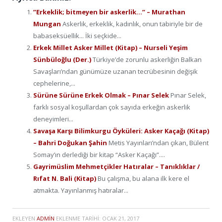
”Erkeklik; bitmeyen bir askerlik…” – Murathan
Mungan
Askerlik, erkeklik, kadınlık, onun tabiriyle bir de
babaseksüellik... İki seçkide...
Erkek Millet Asker Millet (Kitap) – Nurseli Yeşim
Sünbüloğlu (Der.)
Türkiye’de zorunlu askerliğin Balkan
Savaşları’ndan günümüze uzanan tecrübesinin değişik
cephelerine,...
Sürüne Sürüne Erkek Olmak – Pınar Selek
Pınar Selek,
farklı sosyal koşullardan çok sayıda erkeğin askerlik
deneyimleri...
Savaşa Karşı Bilimkurgu Öyküleri: Asker Kaçağı (Kitap)
– Bahri Doğukan Şahin
Metis Yayınları’ndan çıkan, Bülent
Somay’ın derlediği bir kitap “Asker Kaçağı”....
Gayrimüslim Mehmetçikler Hatıralar – Tanıklıklar /
Rıfat N. Bali (Kitap)
Bu çalışma, bu alana ilk kere el
atmakta. Yayınlanmış hatıralar...
EKLEYEN
ADMIN
EKLENME TARIHI:
OCAK 21, 2017