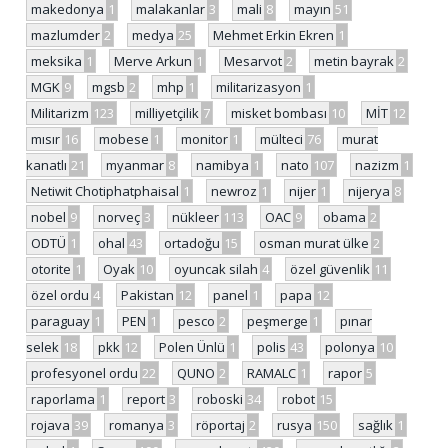
makedonya
1
malakanlar
3
mali
8
mayın
51
mazlumder
2
medya
25
Mehmet Erkin Ekren
1
meksika
1
Merve Arkun
1
Mesarvot
2
metin bayrak
2
MGK
9
mgsb
2
mhp
1
militarizasyon
1
Militarizm
123
milliyetçilik
7
misket bombası
10
MİT
12
mısır
16
mobese
1
monitor
1
mülteci
76
murat
kanatlı
21
myanmar
8
namibya
1
nato
107
nazizm
1
Netiwit Chotiphatphaisal
1
newroz
1
nijer
1
nijerya
8
nobel
9
norveç
3
nükleer
113
OAC
9
obama
2
ODTÜ
1
ohal
43
ortadoğu
15
osman murat ülke
2
otorite
1
Oyak
10
oyuncak silah
4
özel güvenlik
11
özel ordu
4
Pakistan
12
panel
1
papa
12
paraguay
1
PEN
1
pesco
2
peşmerge
1
pınar
selek
18
pkk
12
Polen Ünlü
1
polis
43
polonya
10
profesyonel ordu
22
QUNO
2
RAMALC
1
rapor
5
raporlama
1
report
3
roboski
34
robot
15
rojava
39
romanya
3
röportaj
2
rusya
150
sağlık
1