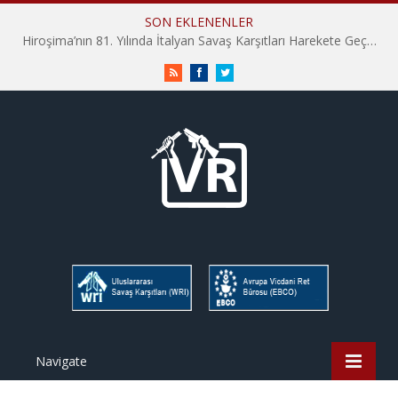
SON EKLENENLER
Hiroşima’nın 81. Yılında İtalyan Savaş Karşıtları Harekete Geçti: “Hatırlamak yeterli değil”
RSS
Facebook
Twitter
Navigate