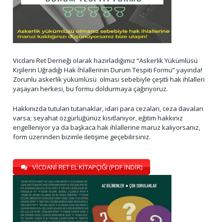
Vicdani Ret Derneği olarak hazırladığımız “Askerlik Yükümlüsü
Kişilerin Uğradığı Hak İhlallerinin Durum Tespiti Formu” yayında!
Zorunlu askerlik yükümlüsü olması sebebiyle çeşitli hak ihlalleri
yaşayan herkesi, bu formu doldurmaya çağırıyoruz.
Hakkınızda tutulan tutanaklar, idari para cezaları, ceza davaları
varsa; seyahat özgürlüğünüz kısıtlanıyor, eğitim hakkınız
engelleniyor ya da başkaca hak ihlallerine maruz kalıyorsanız,
form üzerinden bizimle iletişime geçebilirsiniz.
VİCDANİ RET EL KİTAPÇIĞI (PDF İNDİR)