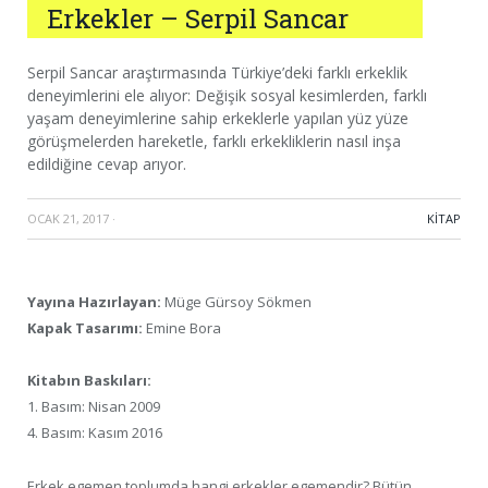
Erkekler – Serpil Sancar
Serpil Sancar araştırmasında Türkiye’deki farklı erkeklik
deneyimlerini ele alıyor: Değişik sosyal kesimlerden, farklı
yaşam deneyimlerine sahip erkeklerle yapılan yüz yüze
görüşmelerden hareketle, farklı erkekliklerin nasıl inşa
edildiğine cevap arıyor.
OCAK 21, 2017
·
KITAP
Yayına Hazırlayan:
Müge Gürsoy Sökmen
Kapak Tasarımı:
Emine Bora
Kitabın Baskıları:
1. Basım: Nisan 2009
4. Basım: Kasım 2016
Erkek egemen toplumda hangi erkekler egemendir? Bütün