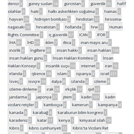
denizi
3
güney sudan
16
gürcistan
2
güvenlik
35
hafif
silahlar
3
haiti
1
halkı askerlikten soğutma
1
hamas
2
hayvan
20
hidrojen bombası
3
hindistan
12
hirosima-
nagasaki
16
hırvatistan
1
hollanda
5
hrw
31
Human
Rights Committee
1
iç güvenlik
67
ICAN
3
IFOR
2
İHA
41
İHD
29
iklim
7
iltica
1
inan mayıs aru
1
incirlik
6
İngiltere
45
insan hakkı
2
insan hakları
138
insan hakları günü
2
İnsan Hakları Komitesi
2
İnsan
Hakları Konseyi
1
insanlık suçu
10
internet
9
iran
15
irlanda
1
işkence
18
islam
5
ispanya
9
israil
231
İsveç
9
isviçre
10
italya
8
izlanda
3
izleme
4
izleme-dinleme
9
ırak
28
ırkçılık
10
ışid
53
jandarma
1
japonya
37
jitem
1
kadın
101
kadın
vicdani retçiler
2
kamboçya
2
kamerun
1
kampanya
4
kanada
9
karabağ
4
karaburun bilim kongresi
1
karadeniz
2
katar
11
kenya
1
kimyasal silah
19
Kıbrıs
1
kıbrıs cumhuriyeti
12
Kıbrıs'ta Vicdani Ret