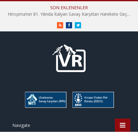
SON EKLENENLER
Hiroşima’nın 81. Yılında İtalyan Savaş Karşıtları Harekete Geçti: “Hatırlamak yeterli değil”
RSS
Facebook
Twitter
Navigate