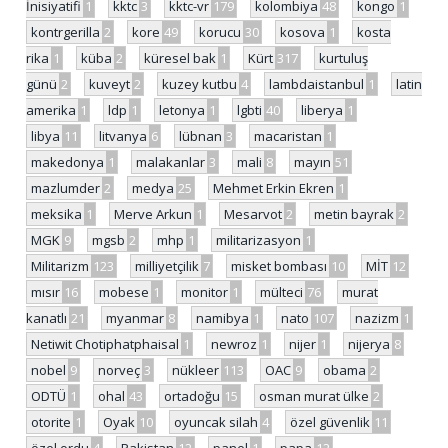
İnisiyatifi
1
kktc
3
kktc-vr
179
kolombiya
48
kongo
1
kontrgerilla
2
kore
49
korucu
30
kosova
1
kosta
rika
1
küba
2
küresel bak
1
Kürt
317
kurtuluş
günü
2
kuveyt
2
kuzey kutbu
4
lambdaistanbul
1
latin
amerika
1
ldp
1
letonya
1
lgbti
40
liberya
1
libya
11
litvanya
6
lübnan
3
macaristan
1
makedonya
1
malakanlar
3
mali
8
mayın
51
mazlumder
2
medya
25
Mehmet Erkin Ekren
1
meksika
1
Merve Arkun
1
Mesarvot
2
metin bayrak
2
MGK
9
mgsb
2
mhp
1
militarizasyon
1
Militarizm
123
milliyetçilik
7
misket bombası
10
MİT
12
mısır
16
mobese
1
monitor
1
mülteci
76
murat
kanatlı
21
myanmar
8
namibya
1
nato
107
nazizm
1
Netiwit Chotiphatphaisal
1
newroz
1
nijer
1
nijerya
8
nobel
9
norveç
3
nükleer
113
OAC
9
obama
2
ODTÜ
1
ohal
43
ortadoğu
15
osman murat ülke
2
otorite
1
Oyak
10
oyuncak silah
4
özel güvenlik
11