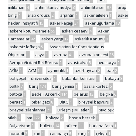
militarizm
4
antimilitarist medya
8
antimilitarizm
97
arap
birliği
1
arap ordusu
2
arjantin
1
asker aileleri
1
asker
hakları inisiyatifi
15
asker kaçağı
31
asker uğurlama
18
askere kötü muamele
55
askeri cezaevi
4
Askeri
Harcamalar
92
askeri yargı
17
Askerlik Kanunu
1
askersiz lefkoşa
5
Association for Conscientious
Objection
1
asya
1
avrupa
41
avrupa konseyi
26
Avrupa Vicdani Ret Bürosu
2
avustralya
5
avusturya
2
AYİM
1
AYM
14
ayrımcılık
1
azerbaycan
8
bae
2
bahçeşehir üniversitesi
1
bakanlar komitesi
4
bakaya
8
baltık
7
barış
174
barış gemisi
1
basra körfezi
5
batoça
1
Bedelli Askerlik
114
belarus
13
belçika
6
beraat
1
biber gazı
8
BİKG
1
bireysel başvuru
2
bireysel silahlanma
71
Birleşmiş Milletler
2
biyolojik
silah
1
bm
172
bolivya
2
bosna hersek
2
Bulgaristan
3
bulletin
14
bülten
11
burkina faso
1
burundi
2
çad
1
campaign
5
çarşı
1
çekya
1