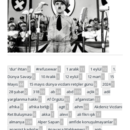
'dur' ihtarı
3
#refusewar
1
1 aralık
11
1 eylül
12
1.
Dünya Savaşı
5
10 Aralık
1
12 eylül
3
12 mart
1
15
Mayıs
44
15 mayıs dünya vicdani retçiler günü
6
2024
1
28 şubat
2
318
59
ab
24
abd
319
açlık
6
adil
yargılanma hakkı
1
Af Örgütü
61
afganistan
31
afrika
9
afrika birliği
1
agit
1
aihm
26
Akdeniz Vicdani
Ret Buluşması
6
akka
1
alevi
1
ali fikri ışık
13
almanya
128
Alper Sapan
1
amfide konuşulmayanlar
1
anarşist kadınlar
1
Anayasa Mahkemesi
4
anti-