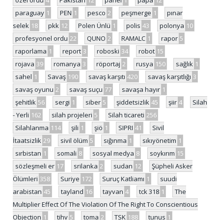
özel ordu
4
Pakistan
12
panel
1
papa
12
paraguay
1
PEN
1
pesco
2
peşmerge
1
pınar
selek
18
pkk
12
Polen Ünlü
1
polis
43
polonya
10
profesyonel ordu
22
QUNO
2
RAMALC
1
rapor
5
raporlama
1
report
3
roboski
34
robot
15
rojava
39
romanya
3
röportaj
2
rusya
150
sağlık
1
sahel
1
Savaş
190
savaş karşıtı
420
savaş karşıtlığı
3
savaş oyunu
2
savaş suçu
77
savaşa hayır
1
şehitlik
56
sergi
1
siber
5
şiddetsizlik
45
şiir
4
Silah
- Yerli
162
silah projeleri
5
Silah ticareti
256
Silahlanma
114
şili
1
şiö
1
SIPRI
41
Sivil
İtaatsizlik
29
sivil ölüm
5
sığınma
1
sıkıyönetim
1
sırbistan
1
somali
8
sosyal medya
8
soykırım
15
sözleşmeli er
17
srilanka
2
sudan
12
Şüpheli Asker
Ölümleri
358
Suriye
172
Suruç Katliamı
1
suudi
arabistan
45
tayland
16
tayvan
4
tck 318
1
The
Multiplier Effect Of The Violation Of The Right To Conscientious
Objection
1
tihv
5
toma
2
TSK
188
tunus
1