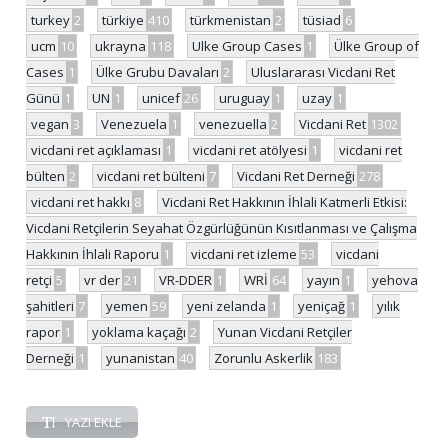
turkey
2
türkiye
410
türkmenistan
2
tüsiad
6
ucm
10
ukrayna
118
Ulke Group Cases
1
Ülke Group of
Cases
1
Ülke Grubu Davaları
2
Uluslararası Vicdani Ret
Günü
1
UN
1
unicef
26
uruguay
1
uzay
1
vegan
3
Venezuela
1
venezuella
2
Vicdani Ret
1302
vicdani ret açıklaması
1
vicdani ret atölyesi
1
vicdani ret
bülten
2
vicdani ret bülteni
7
Vicdani Ret Derneği
278
vicdani ret hakkı
8
Vicdani Ret Hakkının İhlali Katmerli Etkisi:
Vicdani Retçilerin Seyahat Özgürlüğünün Kısıtlanması ve Çalışma
Hakkının İhlali Raporu
1
vicdani ret izleme
53
vicdani
retçi
5
vr der
21
VR-DDER
1
WRİ
64
yayın
1
yehova
şahitleri
7
yemen
59
yeni zelanda
1
yeniçağ
1
yılık
rapor
1
yoklama kaçağı
2
Yunan Vicdani Retçiler
Derneği
1
yunanistan
40
Zorunlu Askerlik
183
YAZI EKLE