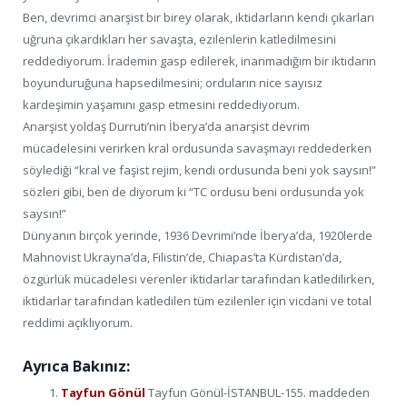
Ben, devrimci anarşist bir birey olarak, iktidarların kendi çıkarları
uğruna çıkardıkları her savaşta, ezilenlerin katledilmesini
reddediyorum. İrademin gasp edilerek, inanmadığım bir iktidarın
boyunduruğuna hapsedilmesini; orduların nice sayısız
kardeşimin yaşamını gasp etmesini reddediyorum.
Anarşist yoldaş Durruti’nin İberya’da anarşist devrim
mücadelesini verirken kral ordusunda savaşmayı reddederken
söylediği “kral ve faşist rejim, kendi ordusunda beni yok saysın!”
sözleri gibi, ben de diyorum ki “TC ordusu beni ordusunda yok
saysın!”
Dünyanın birçok yerinde, 1936 Devrimi’nde İberya’da, 1920lerde
Mahnovist Ukrayna’da, Filistin’de, Chiapas’ta Kürdistan’da,
özgürlük mücadelesi verenler iktidarlar tarafından katledilirken,
iktidarlar tarafından katledilen tüm ezilenler için vicdani ve total
reddimi açıklıyorum.
Ayrıca Bakınız:
Tayfun Gönül
Tayfun Gönül-İSTANBUL-155. maddeden