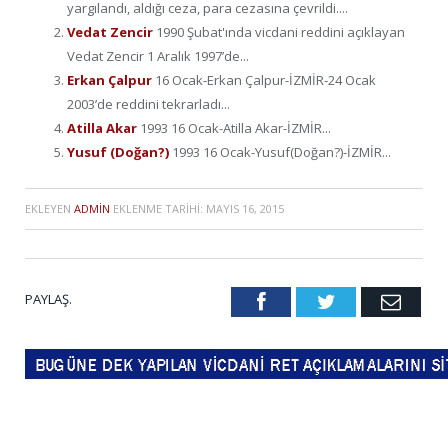
yargılandı, aldığı ceza, para cezasına çevrildi....
Vedat Zencir
1990 Şubat'ında vicdani reddini açıklayan
Vedat Zencir 1 Aralık 1997’de...
Erkan Çalpur
16 Ocak-Erkan Çalpur-İZMİR-24 Ocak
2003’de reddini tekrarladı...
Atilla Akar
1993 16 Ocak-Atilla Akar-İZMİR...
Yusuf (Doğan?)
1993 16 Ocak-Yusuf(Doğan?)-İZMİR...
EKLEYEN
ADMIN
EKLENME TARIHI:
MAYIS 16, 2015
PAYLAŞ.
Facebook
Twitter
Emai