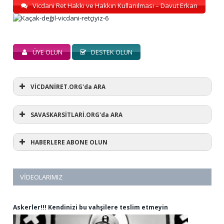
Vicdani Ret Hakkı ve Hakkın Kullanılması – Davut Erkan
ÜYE OLUN
DESTEK OLUN
VİCDANİRET.ORG'da ARA
SAVASKARSİTLARİ.ORG'da ARA
HABERLERE ABONE OLUN
VIDEOLARIMIZ
Askerler!!! Kendinizi bu vahşilere teslim etmeyin