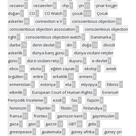
cezaevi
1
cezaevleri
6
chp
1
çin
35
çınar koçgiri
doğan
3
CO
1
CO Watch
2
çocuk
150
Çocuk
askerler
45
connection e.V
7
conscientious objection
16
conscientious objection association
5
conscientious objection
right
1
conscientious objection watch
9
Danimarka
6
darbe
76
derin devlet
10
din
3
doğa
10
dövizli
askerlik
7
dünya barış günü
1
dünya vicdani retçiler
günü
2
dürzi vicdani retçi
3
duyuru
1
e-devlet
1
ebco
64
ebola
1
eğitim zayiatı
1
ekoloji
3
emek
örgütleri
1
eritre
1
erkeklik
18
ermeni
5
ermenistan
5
estonya
2
eta
5
etiyopya
4
Etkiniz
1
etkinlik
1
European Court of Human Rights
1
Evrensel
Periyodik İnceleme
2
ezidi
1
fas
1
faşizm
4
feminizm
2
filipinler
6
filistin
36
Finlandiya
9
fransa
37
frontex
1
garnizon kent
1
gayrimüslim
7
gaza
1
gazi
6
gazze
13
GBT
86
gıda
1
greenpeace
1
guatemala
2
güney afrika
1
güney çin