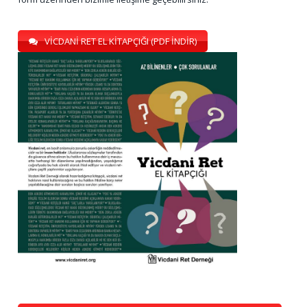
VİCDANİ RET EL KİTAPÇIĞI (PDF İNDİR)