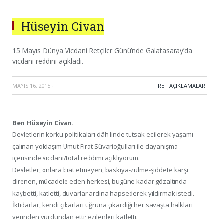
Hüseyin Civan
15 Mayıs Dünya Vicdani Retçiler Günü’nde Galatasaray’da
vicdani reddini açıkladı.
MAYIS 16, 2015
·
RET AÇIKLAMALARI
Ben Hüseyin Civan.
Devletlerin korku politikaları dâhilinde tutsak edilerek yaşamı
çalınan yoldaşım Umut Fırat Süvarioğulları ile dayanışma
içerisinde vicdani/total reddimi açıklıyorum.
Devletler, onlara biat etmeyen, baskıya-zulme-şiddete karşı
direnen, mücadele eden herkesi, bugüne kadar gözaltında
kaybetti, katletti, duvarlar ardına hapsederek yıldırmak istedi.
İktidarlar, kendi çıkarları uğruna çıkardığı her savaşta halkları
yerinden yurdundan etti; ezilenleri katletti.