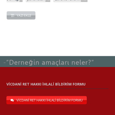
YAZI EKLE
VİCDANİ RET HAKKI İHLALİ BİLDİRİM FORMU
VİCDANİ RET HAKKI İHLALİ BİLDİRİM FORMU