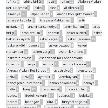
afrika
9
afrika birliği
1
agit
1
aihm
26
Akdeniz Vicdani
Ret Buluşması
6
akka
1
alevi
1
ali fikri ışık
13
almanya
128
Alper Sapan
1
amfide konuşulmayanlar
1
anarşist kadınlar
1
Anayasa Mahkemesi
4
anti-
militarizm
4
antimilitarist medya
8
antimilitarizm
97
arap
birliği
1
arap ordusu
2
arjantin
1
asker aileleri
1
asker
hakları inisiyatifi
15
asker kaçağı
31
asker uğurlama
18
askere kötü muamele
55
askeri cezaevi
4
Askeri
Harcamalar
92
askeri yargı
17
Askerlik Kanunu
1
askersiz lefkoşa
5
Association for Conscientious
Objection
1
asya
1
avrupa
41
avrupa konseyi
26
Avrupa Vicdani Ret Bürosu
2
avustralya
5
avusturya
2
AYİM
1
AYM
14
ayrımcılık
1
azerbaycan
8
bae
2
bahçeşehir üniversitesi
1
bakanlar komitesi
4
bakaya
8
baltık
7
barış
174
barış gemisi
1
basra körfezi
5
batoça
1
Bedelli Askerlik
114
belarus
13
belçika
6
beraat
1
biber gazı
8
BİKG
1
bireysel başvuru
2
bireysel silahlanma
71
Birleşmiş Milletler
2
biyolojik