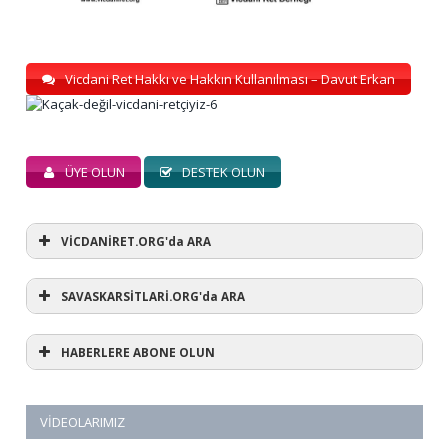
Vicdani Ret Hakkı ve Hakkın Kullanılması – Davut Erkan
ÜYE OLUN
DESTEK OLUN
VİCDANİRET.ORG'da ARA
SAVASKARSİTLARİ.ORG'da ARA
HABERLERE ABONE OLUN
VIDEOLARIMIZ