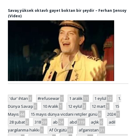
Savaş yüksek oktavlı gayet boktan bir şeydir – Ferhan Şensoy
(Video)
'dur' ihtarı
3
#refusewar
1
1 aralık
11
1 eylül
12
1.
Dünya Savaşı
5
10 Aralık
1
12 eylül
3
12 mart
1
15
Mayıs
44
15 mayıs dünya vicdani retçiler günü
6
2024
1
28 şubat
2
318
59
ab
24
abd
319
açlık
6
adil
yargılanma hakkı
1
Af Örgütü
61
afganistan
31