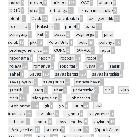
nobel
9
norveç
3
nükleer
113
OAC
9
obama
2
ODTÜ
1
ohal
43
ortadoğu
15
osman murat ülke
2
otorite
1
Oyak
10
oyuncak silah
4
özel güvenlik
11
özel ordu
4
Pakistan
12
panel
1
papa
12
paraguay
1
PEN
1
pesco
2
peşmerge
1
pınar
selek
18
pkk
12
Polen Ünlü
1
polis
43
polonya
10
profesyonel ordu
22
QUNO
2
RAMALC
1
rapor
5
raporlama
1
report
3
roboski
34
robot
15
rojava
39
romanya
3
röportaj
2
rusya
150
sağlık
1
sahel
1
Savaş
190
savaş karşıtı
420
savaş karşıtlığı
3
savaş oyunu
2
savaş suçu
77
savaşa hayır
1
şehitlik
56
sergi
1
siber
5
şiddetsizlik
45
şiir
4
Silah
- Yerli
162
silah projeleri
5
Silah ticareti
256
Silahlanma
114
şili
1
şiö
1
SIPRI
41
Sivil
İtaatsizlik
29
sivil ölüm
5
sığınma
1
sıkıyönetim
1
sırbistan
1
somali
8
sosyal medya
8
soykırım
15
sözleşmeli er
17
srilanka
2
sudan
12
Şüpheli Asker