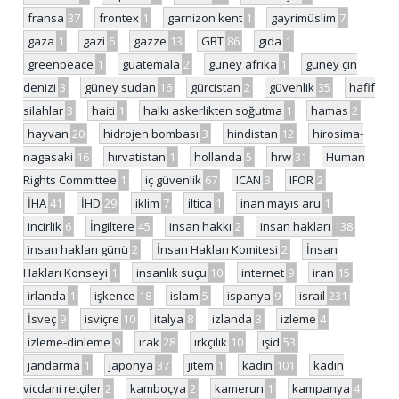
fransa
37
frontex
1
garnizon kent
1
gayrimüslim
7
gaza
1
gazi
6
gazze
13
GBT
86
gıda
1
greenpeace
1
guatemala
2
güney afrika
1
güney çin
denizi
3
güney sudan
16
gürcistan
2
güvenlik
35
hafif
silahlar
3
haiti
1
halkı askerlikten soğutma
1
hamas
2
hayvan
20
hidrojen bombası
3
hindistan
12
hirosima-
nagasaki
16
hırvatistan
1
hollanda
5
hrw
31
Human
Rights Committee
1
iç güvenlik
67
ICAN
3
IFOR
2
İHA
41
İHD
29
iklim
7
iltica
1
inan mayıs aru
1
incirlik
6
İngiltere
45
insan hakkı
2
insan hakları
138
insan hakları günü
2
İnsan Hakları Komitesi
2
İnsan
Hakları Konseyi
1
insanlık suçu
10
internet
9
iran
15
irlanda
1
işkence
18
islam
5
ispanya
9
israil
231
İsveç
9
isviçre
10
italya
8
izlanda
3
izleme
4
izleme-dinleme
9
ırak
28
ırkçılık
10
ışid
53
jandarma
1
japonya
37
jitem
1
kadın
101
kadın
vicdani retçiler
2
kamboçya
2
kamerun
1
kampanya
4