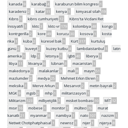
kanada
9
karabağ
4
karaburun bilim kongresi
1
karadeniz
2
katar
11
kenya
1
kimyasal silah
19
Kıbrıs
1
kıbrıs cumhuriyeti
12
Kıbrıs'ta Vicdani Ret
İnisiyatifi
1
kktc
3
kktc-vr
179
kolombiya
48
kongo
1
kontrgerilla
2
kore
49
korucu
30
kosova
1
kosta
rika
1
küba
2
küresel bak
1
Kürt
317
kurtuluş
günü
2
kuveyt
2
kuzey kutbu
4
lambdaistanbul
1
latin
amerika
1
ldp
1
letonya
1
lgbti
40
liberya
1
libya
11
litvanya
6
lübnan
3
macaristan
1
makedonya
1
malakanlar
3
mali
8
mayın
51
mazlumder
2
medya
25
Mehmet Erkin Ekren
1
meksika
1
Merve Arkun
1
Mesarvot
2
metin bayrak
2
MGK
9
mgsb
2
mhp
1
militarizasyon
1
Militarizm
123
milliyetçilik
7
misket bombası
10
MİT
12
mısır
16
mobese
1
monitor
1
mülteci
76
murat
kanatlı
21
myanmar
8
namibya
1
nato
107
nazizm
1
Netiwit Chotiphatphaisal
1
newroz
1
nijer
1
nijerya
8