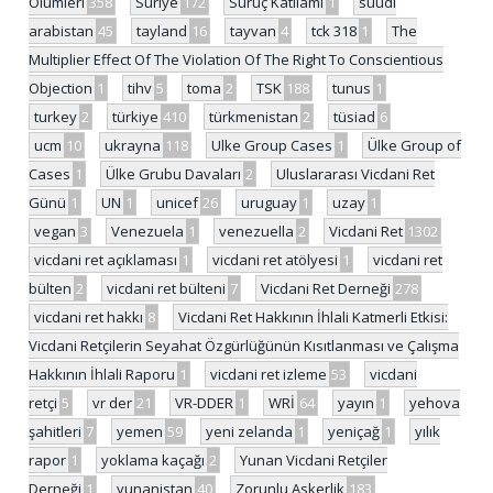
Ölümleri
358
Suriye
172
Suruç Katliamı
1
suudi
arabistan
45
tayland
16
tayvan
4
tck 318
1
The
Multiplier Effect Of The Violation Of The Right To Conscientious
Objection
1
tihv
5
toma
2
TSK
188
tunus
1
turkey
2
türkiye
410
türkmenistan
2
tüsiad
6
ucm
10
ukrayna
118
Ulke Group Cases
1
Ülke Group of
Cases
1
Ülke Grubu Davaları
2
Uluslararası Vicdani Ret
Günü
1
UN
1
unicef
26
uruguay
1
uzay
1
vegan
3
Venezuela
1
venezuella
2
Vicdani Ret
1302
vicdani ret açıklaması
1
vicdani ret atölyesi
1
vicdani ret
bülten
2
vicdani ret bülteni
7
Vicdani Ret Derneği
278
vicdani ret hakkı
8
Vicdani Ret Hakkının İhlali Katmerli Etkisi:
Vicdani Retçilerin Seyahat Özgürlüğünün Kısıtlanması ve Çalışma
Hakkının İhlali Raporu
1
vicdani ret izleme
53
vicdani
retçi
5
vr der
21
VR-DDER
1
WRİ
64
yayın
1
yehova
şahitleri
7
yemen
59
yeni zelanda
1
yeniçağ
1
yılık
rapor
1
yoklama kaçağı
2
Yunan Vicdani Retçiler
Derneği
1
yunanistan
40
Zorunlu Askerlik
183