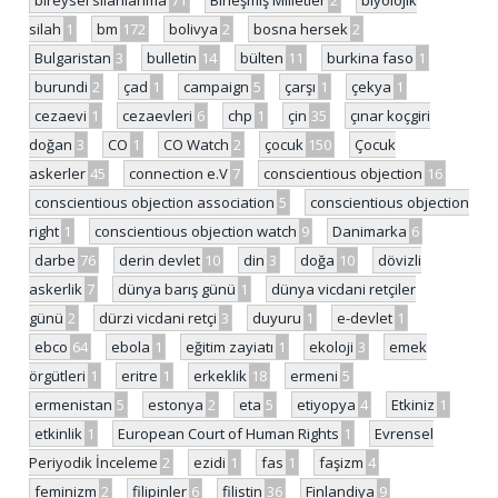
silah
1
bm
172
bolivya
2
bosna hersek
2
Bulgaristan
3
bulletin
14
bülten
11
burkina faso
1
burundi
2
çad
1
campaign
5
çarşı
1
çekya
1
cezaevi
1
cezaevleri
6
chp
1
çin
35
çınar koçgiri
doğan
3
CO
1
CO Watch
2
çocuk
150
Çocuk
askerler
45
connection e.V
7
conscientious objection
16
conscientious objection association
5
conscientious objection
right
1
conscientious objection watch
9
Danimarka
6
darbe
76
derin devlet
10
din
3
doğa
10
dövizli
askerlik
7
dünya barış günü
1
dünya vicdani retçiler
günü
2
dürzi vicdani retçi
3
duyuru
1
e-devlet
1
ebco
64
ebola
1
eğitim zayiatı
1
ekoloji
3
emek
örgütleri
1
eritre
1
erkeklik
18
ermeni
5
ermenistan
5
estonya
2
eta
5
etiyopya
4
Etkiniz
1
etkinlik
1
European Court of Human Rights
1
Evrensel
Periyodik İnceleme
2
ezidi
1
fas
1
faşizm
4
feminizm
2
filipinler
6
filistin
36
Finlandiya
9