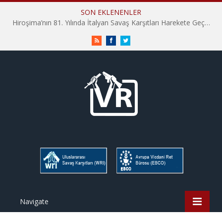
SON EKLENENLER
Hiroşima’nın 81. Yılında İtalyan Savaş Karşıtları Harekete Geçti: “Hatırlamak yeterli değil”
RSS
Facebook
Twitter
Navigate