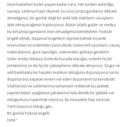
ölüm kadarken bizler yaşam kadar varız. Her türden askerliğe,
savaşa, saldırıya hayır diyerek, bu ucuz propogandanızı dikkate
almadığımızı, bir günlük değil bir anlık bile silahların savaşların
aleti olmayacağımızı haykırıyoruz. Bütün silahlı güçler ve medya
bu kirli propogandanın esiri olmadığımızı bilmelidirler. Fiziksel
engelli olmak, düşünsel engellerin dışında kalmak insanlık
onurundan ve erdemden yana olmak, bütün kirli oyunların, savaş
makinalarının, güce tapıcılığın, üstesinden gelmeyi gerektirir.
Sizler orada oldukça, bizlerde burada olacağız, sizlerin hiç bir
yönteminizi ve de hiç bir yaklaşımınızı dikkate almıyoruz. Özgür ve
adil bambaşka bir hayatın mümkün olduğunu düşünüyoruz ve bu
düşünce bizi yaşatan evreni var eden düşüncenin ta kendisidir.
Silahlarınızı ve saldırılarınızı tamamiyle redderek bu şekilde
yapılan bütün aşağılama çabalarına hala dimdik bir şekilde var
olduğumuzu haykırmak istiyoruz. Bu mücadele hep sürecek.
Tarih boyunca olduğu gibi…
Bir günlük fiziksel engelli.
İzmir.”