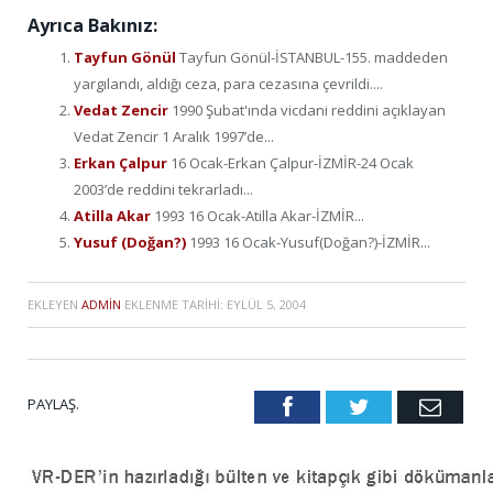
Ayrıca Bakınız:
Tayfun Gönül
Tayfun Gönül-İSTANBUL-155. maddeden
yargılandı, aldığı ceza, para cezasına çevrildi....
Vedat Zencir
1990 Şubat'ında vicdani reddini açıklayan
Vedat Zencir 1 Aralık 1997’de...
Erkan Çalpur
16 Ocak-Erkan Çalpur-İZMİR-24 Ocak
2003’de reddini tekrarladı...
Atilla Akar
1993 16 Ocak-Atilla Akar-İZMİR...
Yusuf (Doğan?)
1993 16 Ocak-Yusuf(Doğan?)-İZMİR...
EKLEYEN
ADMIN
EKLENME TARIHI:
EYLÜL 5, 2004
PAYLAŞ.
Facebook
Twitter
Emai