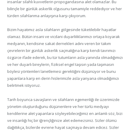
insanlar silahlı kuvvetlerin propogandasına alet olamazlar. Bu
bilinçle bir günlük askerlik olgusunu tamamiyle reddediyor ve her
türden silahlanma anlayışına karşı çıkıyorum.
Bizim hayatımız asla silahların gölgesinde tüketilebilir hayatlar
olamaz. Bütün insani ve vicdani duyarlılıklarımızı ortaya koyarak
medyanın, kendisine sakat dernekleri adını veren bir takım
çevrelerin bir günlük askerlik saçmalığına karşı kendi tavrımızı
özgürce ifade ederek, bu tür tutumların asla yanında olmadığımızı
ve her duyarlı bireylerin, fiziksel engel taşısın yada taşımasın
böylesi yöntemleri lanetlemesi gerektiğini düşünüyor ve bunu
yapanlara karşı en derin hislerimizle asla yanyana olmadığımızı
belirtmek istiyoruz.
Tarih boyunca savaşların ve silahların egemenliği ile üzerimizde
yönetim oluşturduğunu düşünenlere ve her türlü medyayı
kendilerine alet yapanlara söyleyebileceğimiz en anlamlı söz, bizi
ve insanlığı hiç bir iğrençliğinize alet edemezsiniz. Sizler ölümü
dağıttıkça, bizlerde evrene hayat saçmaya devam edicez. Sizler