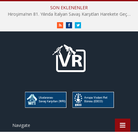
SON EKLENENLER
İHD İstanbul Şube Vicdani Ret Komisyonu: Vicdani Retçiler Olarak Destek İçin Buradayız!
RSS
Facebook
Twitter
Navigate