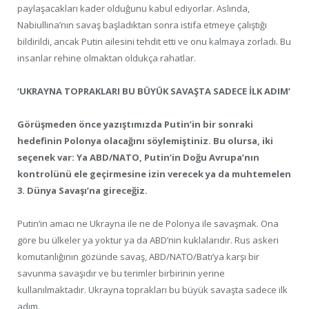
paylaşacakları kader olduğunu kabul ediyorlar. Aslında,
Nabiullina’nın savaş başladıktan sonra istifa etmeye çalıştığı
bildirildi, ancak Putin ailesini tehdit etti ve onu kalmaya zorladı. Bu
insanlar rehine olmaktan oldukça rahatlar.
‘UKRAYNA TOPRAKLARI BU BÜYÜK SAVAŞTA SADECE İLK ADIM’
Görüşmeden önce yazıştımızda Putin’in bir sonraki
hedefinin Polonya olacağını söylemiştiniz. Bu olursa, iki
seçenek var: Ya ABD/NATO, Putin’in Doğu Avrupa’nın
kontrolünü ele geçirmesine izin verecek ya da muhtemelen
3. Dünya Savaşı’na gireceğiz.
Putin’in amacı ne Ukrayna ile ne de Polonya ile savaşmak. Ona
göre bu ülkeler ya yoktur ya da ABD’nin kuklalarıdır. Rus askeri
komutanlığının gözünde savaş, ABD/NATO/Batı’ya karşı bir
savunma savaşıdır ve bu terimler birbirinin yerine
kullanılmaktadır. Ukrayna toprakları bu büyük savaşta sadece ilk
adım.