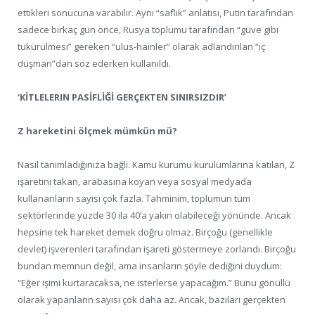
ettikleri sonucuna varabilir. Aynı “saflık” anlatısı, Putin tarafından
sadece birkaç gün önce, Rusya toplumu tarafından “güve gibi
tükürülmesi” gereken “ulus-hainler” olarak adlandırılan “iç
düşman”dan söz ederken kullanıldı.
‘KİTLELERIN PASİFLİĞİ GERÇEKTEN SINIRSIZDIR’
Z hareketini ölçmek mümkün mü?
Nasıl tanımladığınıza bağlı. Kamu kurumu kurulumlarına katılan, Z
işaretini takan, arabasına koyan veya sosyal medyada
kullananların sayısı çok fazla. Tahminim, toplumun tüm
sektörlerinde yüzde 30 ila 40’a yakın olabileceği yönünde. Ancak
hepsine tek hareket demek doğru olmaz. Birçoğu (genellikle
devlet) işverenleri tarafından işareti göstermeye zorlandı. Birçoğu
bundan memnun değil, ama insanların şöyle dediğini duydum:
“Eğer işimi kurtaracaksa, ne isterlerse yapacağım.” Bunu gönüllü
olarak yapanların sayısı çok daha az. Ancak, bazıları gerçekten