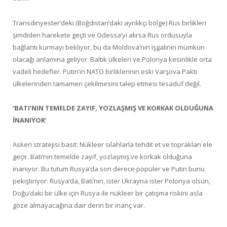
Transdinyester’deki (Boğdistan’daki ayrılıkçı bölge) Rus birlikleri
şimdiden harekete geçti ve Odessa’yı alırsa Rus ordusuyla
bağlantı kurmayı bekliyor, bu da Moldova’nın işgalinin mümkün
olacağı anlamına geliyor. Baltık ülkeleri ve Polonya kesinlikle orta
vadeli hedefler. Putin’in NATO birliklerinin eski Varşova Paktı
ülkelerinden tamamen çekilmesini talep etmesi tesadüf değil.
‘BATI’NIN TEMELDE ZAYIF, YOZLAŞMIŞ VE KORKAK OLDUĞUNA
İNANIYOR’
Askeri stratejisi basit: Nükleer silahlarla tehdit et ve toprakları ele
geçir. Batı’nın temelde zayıf, yozlaşmış ve korkak olduğuna
inanıyor. Bu tutum Rusya’da son derece popüler ve Putin bunu
pekiştiriyor. Rusya’da, Batı’nın, ister Ukrayna ister Polonya olsun,
Doğu’daki bir ülke için Rusya ile nükleer bir çatışma riskini asla
göze almayacağına dair derin bir inanç var.