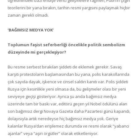
öğretimindeki bazı endişe verici gelişmelere rağmen, Putin’in çılgın
teorilerini bir yana bırakın, tarihin resmi yargısını paylaşmak hiçbir
zaman gerekli olmadı.
‘BAĞIMSIZ MEDYA YOK’
Toplumun faşist seferberliği öncelikle politik sembolizm
düzeyinde mi gerçekleşiyor?
Bu resme serbest bırakılan şiddeti de eklemek gerekir. Savaş
karşıtı protestoların başlamasından bu yana, polis karakollarında
çok sayıda dayak, işkence ve cinsel saldırı kanıtı var. Polis şiddeti
Rusya için kesinlikle yeni olmasa da, bu gelişmeler olası bir yeni
seviyeye geçişi gösteriyor. Ayrıca şu anda bağımsız medya
üzerinde tam bir baskı var, editörü geçen yıl Nobel ödülünü alan
son bağımsız dergi Novaya Gazeta daha Pazartesi günü kapandı,
dolayısıyla artık neredeyse hiç bağımsız medya yok. Geriye
kalanlar Rusya’dan erişilemez durumda ve resmi olarak “yabancı
ajanlar” veya “aşırı örgütler” olarak etiketleniyor.