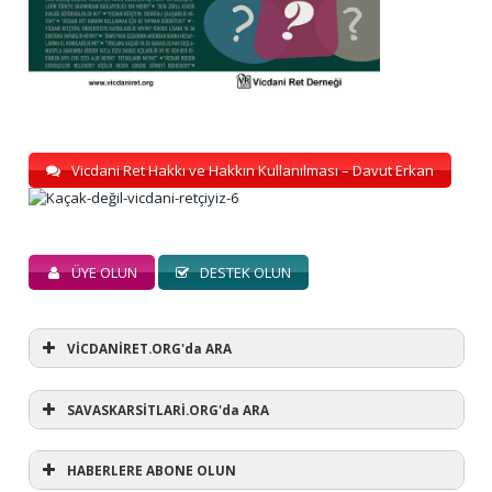
Vicdani Ret Hakkı ve Hakkın Kullanılması – Davut Erkan
ÜYE OLUN
DESTEK OLUN
VİCDANİRET.ORG'da ARA
SAVASKARSİTLARİ.ORG'da ARA
HABERLERE ABONE OLUN