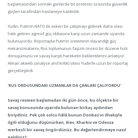
başlamasından sonraki günlerde bir protesto sırasında güvenlik
güçleri tarafından hastaneye kaldırıldı.
Yudin, Putin’in NATO ile askeri bir çatışmayı giderek daha olası
hale getiren agresif güç iddiasına karşı uzun zamandır uyarıda
bulunuyordu. Röportajda Putin’in sisteminin dayandığı güç
mekanizmalarını, Rus toplumunun faşizm öncesi bir düzene hızlı
dönüşümünü ve savaş karşıtı hareketin beklentilerini anlatıyor.
Alman akweb (analyse and kritik) sitesi Yudin’le uzun bir röportaj
gerçekleştirdi.
‘RUS ORDUSUNDAKI UZMANLAR DA ÇANLARI ÇALIYORDU’
Savaş resmen başlamadan iki gün önce, bu ölçekte bir
savaş konusunda uyarıda bulunan birkaç aydından
biriydiniz. Pek çok solcu hâlâ bunun Donbas’ın ilhakıyla
ilgili olduğunu düşünürken, Kiev, Kharkiv ve Odessa
merkezli bir savaş öngördünüz. Bu değerlendirmeye nasıl
geldiniz?