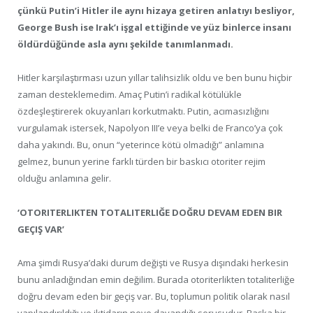
çünkü Putin’i Hitler ile aynı hizaya getiren anlatıyı besliyor,
George Bush ise Irak’ı işgal ettiğinde ve yüz binlerce insanı
öldürdüğünde asla aynı şekilde tanımlanmadı.
Hitler karşılaştırması uzun yıllar talihsizlik oldu ve ben bunu hiçbir
zaman desteklemedim. Amaç Putin’i radikal kötülükle
özdeşleştirerek okuyanları korkutmaktı. Putin, acımasızlığını
vurgulamak istersek, Napolyon III’e veya belki de Franco’ya çok
daha yakındı. Bu, onun “yeterince kötü olmadığı” anlamına
gelmez, bunun yerine farklı türden bir baskıcı otoriter rejim
olduğu anlamına gelir.
‘OTORITERLIKTEN TOTALITERLIĞE DOĞRU DEVAM EDEN BIR
GEÇIŞ VAR’
Ama şimdi Rusya’daki durum değişti ve Rusya dışındaki herkesin
bunu anladığından emin değilim. Burada otoriterlikten totaliterliğe
doğru devam eden bir geçiş var. Bu, toplumun politik olarak nasıl
yapılandırıldığı ve iktidarın neye dayandığı sorusudur. Başka bir