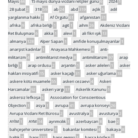
Mayıs
44
15 mayıs dünya vicdani retçiler günü
6
2024
1
28 şubat
2
318
59
ab
24
abd
319
açlık
6
adil
yargılanma hakkı
1
Af Örgütü
61
afganistan
31
afrika
9
afrika birliği
1
agit
1
aihm
26
Akdeniz Vicdani
Ret Buluşması
6
akka
1
alevi
1
ali fikri ışık
13
almanya
128
Alper Sapan
1
amfide konuşulmayanlar
1
anarşist kadınlar
1
Anayasa Mahkemesi
4
anti-
militarizm
4
antimilitarist medya
8
antimilitarizm
97
arap
birliği
1
arap ordusu
2
arjantin
1
asker aileleri
1
asker
hakları inisiyatifi
15
asker kaçağı
31
asker uğurlama
18
askere kötü muamele
55
askeri cezaevi
4
Askeri
Harcamalar
92
askeri yargı
17
Askerlik Kanunu
1
askersiz lefkoşa
5
Association for Conscientious
Objection
1
asya
1
avrupa
41
avrupa konseyi
26
Avrupa Vicdani Ret Bürosu
2
avustralya
5
avusturya
2
AYİM
1
AYM
14
ayrımcılık
1
azerbaycan
8
bae
2
bahçeşehir üniversitesi
1
bakanlar komitesi
4
bakaya
8
baltık
7
barış
174
barış gemisi
1
basra körfezi
5