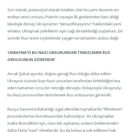
Son olarak, potansiyel olarak totaliter olan bu yeni düzenin en
endişe verici unsuru, Putin’in savaşın ilk günlerinden beri aldığı
ideolojik dönüş: Ukrayna’nın “denazifikasyonu” hakkındaki yeni
anlatısı. Ukraynalı yetkililerin aşırı sağı desteklediği suçlaması, bir
süredir Rus resmi söyleminde yaygın ve tamamen asılsız değil.
‘UKRAYNA’YI BU NAZI UNSURUNDAN TEMIZLEMEK RUS
ORDUSUNUN GÖREVIDIR’
Ancak Şubat ayında, doğası gereği Rus olduğu iddia edilen
Ukrayna özünün bazı Nazi unsurları tarafından kirletildiğini ima
eden tamamen özcü bir retoriğe dönüştü. Dolayısıyla Ukrayna’yı
bu Nazi unsurundan temizlemek Rus ordusunun görevidir.
Rusya Savunma Bakanlığı, işgal altındaki topraklarda “filtreleme”
prosedürlerinin kurulmasından bahsediyor. Ve Ukraynalılar
inatla direndikleri için, olası tek açıklama, onların beklenenden
daha fazla “nazi” olmalarıdır, bu da kolayca yok edilmeyi hak