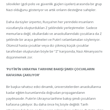
silovikiler (gizli polis ve güvenlik güçleri üyeleri) arasında bir grup
Nazi olduğunu gösteriyor ve artık onların desteğine sahipler.
Daha da tüyler ürpertici, Rusya’nın her yerindeki insanların
vücutlarıyla oluşturdukları Z şeklindeki yerleştirmeler. Sadece
memurlara değil, okullardaki ve anaokullarındaki çocuklara da Z
şeklinde bir araya gelmeleri ve Putin’i selamlamaları söyleniyor.
Ölümcül hasta çocuklar veya diz çökmüş küçük çocuklar
tarafından oluşturulan böyle bir “Z” karşısında, Nazi Almanyası’nı
düşünmemek zor.
‘PUTİN’İN UKRAYNA TARIHINE BAKIŞI ŞIMDI ÇOCUKLARIN
KAFASINA ÇAKILIYOR’
Bir başka rahatsız edici dinamik, üniversitelerden anaokullarına
kadar eğitim kurumlarında doğrudan propagandanın
yayılmasıdır. Putin’in Ukrayna tarihine bakışı şimdi çocukların
kafasına çakılıyor. Bu daha önce hiç böyle değildi: Tarih