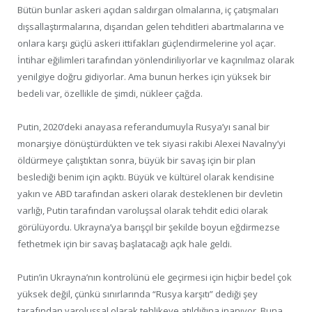
Bütün bunlar askeri açıdan saldırgan olmalarına, iç çatışmaları
dışsallaştırmalarına, dışarıdan gelen tehditleri abartmalarına ve
onlara karşı güçlü askeri ittifakları güçlendirmelerine yol açar.
İntihar eğilimleri tarafından yönlendiriliyorlar ve kaçınılmaz olarak
yenilgiye doğru gidiyorlar. Ama bunun herkes için yüksek bir
bedeli var, özellikle de şimdi, nükleer çağda.
Putin, 2020’deki anayasa referandumuyla Rusya’yı sanal bir
monarşiye dönüştürdükten ve tek siyasi rakibi Alexei Navalny’yi
öldürmeye çalıştıktan sonra, büyük bir savaş için bir plan
beslediği benim için açıktı. Büyük ve kültürel olarak kendisine
yakın ve ABD tarafından askeri olarak desteklenen bir devletin
varlığı, Putin tarafından varoluşsal olarak tehdit edici olarak
görülüyordu. Ukrayna’ya barışçıl bir şekilde boyun eğdirmezse
fethetmek için bir savaş başlatacağı açık hale geldi.
Putin’in Ukrayna’nın kontrolünü ele geçirmesi için hiçbir bedel çok
yüksek değil, çünkü sınırlarında “Rusya karşıtı” dediği şey
tarafından varoluşsal olarak tehlikeye atıldığına inanıyor. Buna