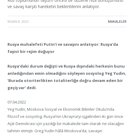
Rus toplumunun faşizm öncesi bir düzene hızlı dönüşümünü
ve savaş karşıtı hareketin beklentilerini anlatıyor.
NISAN 8, 2022
·
MAKALELER
Rusya muhalefeti Putin’i ve savaşını anlatıyor: Rusya’da
faşist bir rejim doğuyor
Rusya’daki durum değişti ve Rusya dışındaki herkesin bunu
anladığından emin olmadığını söyleyen sosyolog Yeg Yudin,
‘Burada otoriterlikten totaliterliğe doğru devam eden bir
geçiş var’ dedi.
07.04.2022
Yeg Yudin, Moskova Sosyal ve Ekonomik Bilimler Okulu’nda
filozof ve sosyolog. Rusya’nın Ukrayna’yı işgalinden iki gün önce
Açık Demokrasi için yazdığı bir makalede tam olarak ne olacağını
tahmin etmişti. Greg Yudin hâlâ Moskova’da; savaşın