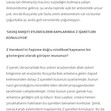
savaş için Almanya’yı kaç kez suçladığını bulmaya çalışın.
Antisemitizme gelince, şu anda rejimde açık bir antisemitik unsur
yok. Ancak Rusya’da çok fazla zımni antisemitizm var ve bunlar
çoğunlukla şu anda gizli servislerde yoğunlaşıyor.
‘SAVAŞ KARŞITI EYLEMCILERIN KAPILARINDA Z IŞARETLERI
KONULUYOR’
Z Hareketi’ni faşizme doğru niteliksel kaymanın bir
göstergesi olarak görüyor musunuz?
Z işareti, Ukrayna’daki Rus askeri araçlarından (Batı askeri
bölgesine ait araçlarda, Rusça’da Batı anlamına gelen Zapad
kelimesinden dolayı Z işaretleri bulunur) uyarlanmıştır, bunun
nasıl göründüğünü kesinlikle bilen devlet propagandacıları
tarafından sahiplenilmiştir. Onlar bunun yarım gamalı haç
anlamına geldiğini çok iyi biliyor. Bazı yaşlılar, onlara hemen
çocukluklarını hatırlatan bu işaretten tamamen korktular. Şimdi,
savaş karşıtı eylemcilerin kapılarında Z işaretleri konuluyor. Bu da