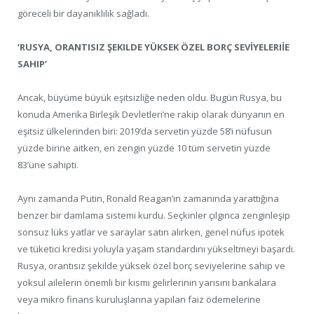
göreceli bir dayanıklılık sağladı.
‘RUSYA, ORANTISIZ ŞEKILDE YÜKSEK ÖZEL BORÇ SEVİYELERIİE
SAHIP’
Ancak, büyüme büyük eşitsizliğe neden oldu. Bugün Rusya, bu
konuda Amerika Birleşik Devletleri’ne rakip olarak dünyanın en
eşitsiz ülkelerinden biri: 2019’da servetin yüzde 58’i nüfusun
yüzde birine aitken, en zengin yüzde 10 tüm servetin yüzde
83’üne sahipti.
Aynı zamanda Putin, Ronald Reagan’ın zamanında yarattığına
benzer bir damlama sistemi kurdu. Seçkinler çılgınca zenginleşip
sonsuz lüks yatlar ve saraylar satın alırken, genel nüfus ipotek
ve tüketici kredisi yoluyla yaşam standardını yükseltmeyi başardı.
Rusya, orantısız şekilde yüksek özel borç seviyelerine sahip ve
yoksul ailelerin önemli bir kısmı gelirlerinin yarısını bankalara
veya mikro finans kuruluşlarına yapılan faiz ödemelerine