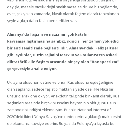
deyişle, mesele nicelik değil nitelik meselesidir. Ve bu bağlamda,
evet, çok yakın zamanda, klasik olarak faşizm olarak tanımlanan
şeyle açıkça daha fazla benzerlikler var.
Almanya’da faşizm ve nazizmin çok katı bir
kavramsallaştırmasına sahibiz, ikincisi her zaman yok edici
bir antisemitizmle bağlantılıdır. Almanya’daki Felix Jaitner
gibi aydınlar, Putin rejimini Marx’ın ve Poulanzas’ın askeri
diktatörlük ile faşizm arasında bir şey olan “Bonapartizm”
çerçevesiyle analiz ediyor.
Ukrayna ulusunun özüne ve onun Rus ulusuna eşdeğerliğine
olan saplantı, sadece faşist olmaktan ziyade özellikle Nazi bir
unsur olarak öne çıkıyor. Anekdot niteliğinde bir kanıt olarak, Rus
seçkinleri arasında birçok Mussolini hayranının olduğunu uzun
zamandır bilindiğini eklemeliyim. Putin’in National Interest of
2020’deki İkinci Dünya Savaşı’nın nedenlerini açıkladığı makalesini
de okumanızı tavsiye ederim. Bu yazıda Polonya’ya kıyasla bu