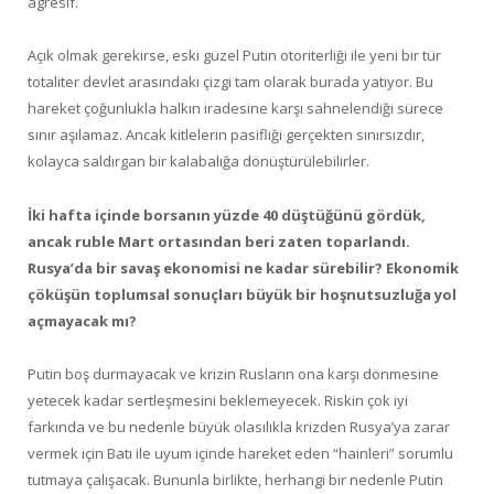
agresif.
Açık olmak gerekirse, eski güzel Putin otoriterliği ile yeni bir tür
totaliter devlet arasındaki çizgi tam olarak burada yatıyor. Bu
hareket çoğunlukla halkın iradesine karşı sahnelendiği sürece
sınır aşılamaz. Ancak kitlelerin pasifliği gerçekten sınırsızdır,
kolayca saldırgan bir kalabalığa dönüştürülebilirler.
İki hafta içinde borsanın yüzde 40 düştüğünü gördük,
ancak ruble Mart ortasından beri zaten toparlandı.
Rusya’da bir savaş ekonomisi ne kadar sürebilir? Ekonomik
çöküşün toplumsal sonuçları büyük bir hoşnutsuzluğa yol
açmayacak mı?
Putin boş durmayacak ve krizin Rusların ona karşı dönmesine
yetecek kadar sertleşmesini beklemeyecek. Riskin çok iyi
farkında ve bu nedenle büyük olasılıkla krizden Rusya’ya zarar
vermek için Batı ile uyum içinde hareket eden “hainleri” sorumlu
tutmaya çalışacak. Bununla birlikte, herhangi bir nedenle Putin