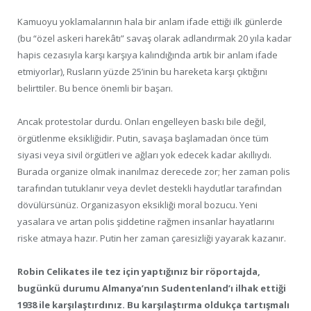
Kamuoyu yoklamalarının hala bir anlam ifade ettiği ilk günlerde
(bu “özel askeri harekâtı” savaş olarak adlandırmak 20 yıla kadar
hapis cezasıyla karşı karşıya kalındığında artık bir anlam ifade
etmiyorlar), Rusların yüzde 25’inin bu hareketa karşı çıktığını
belirttiler. Bu bence önemli bir başarı.
Ancak protestolar durdu. Onları engelleyen baskı bile değil,
örgütlenme eksikliğidir. Putin, savaşa başlamadan önce tüm
siyasi veya sivil örgütleri ve ağları yok edecek kadar akıllıydı.
Burada organize olmak inanılmaz derecede zor; her zaman polis
tarafından tutuklanır veya devlet destekli haydutlar tarafından
dövülürsünüz. Organizasyon eksikliği moral bozucu. Yeni
yasalara ve artan polis şiddetine rağmen insanlar hayatlarını
riske atmaya hazır. Putin her zaman çaresizliği yayarak kazanır.
Robin Celikates ile tez için yaptığınız bir röportajda,
bugünkü durumu Almanya’nın Sudentenland’ı ilhak ettiği
1938 ile karşılaştırdınız. Bu karşılaştırma oldukça tartışmalı