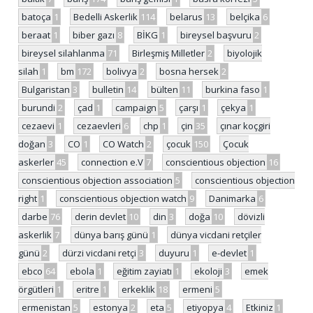
batoça
1
Bedelli Askerlik
114
belarus
13
belçika
6
beraat
1
biber gazı
8
BİKG
1
bireysel başvuru
2
bireysel silahlanma
71
Birleşmiş Milletler
2
biyolojik
silah
1
bm
172
bolivya
2
bosna hersek
2
Bulgaristan
3
bulletin
14
bülten
11
burkina faso
1
burundi
2
çad
1
campaign
5
çarşı
1
çekya
1
cezaevi
1
cezaevleri
6
chp
1
çin
35
çınar koçgiri
doğan
3
CO
1
CO Watch
2
çocuk
150
Çocuk
askerler
45
connection e.V
7
conscientious objection
16
conscientious objection association
5
conscientious objection
right
1
conscientious objection watch
9
Danimarka
6
darbe
76
derin devlet
10
din
3
doğa
10
dövizli
askerlik
7
dünya barış günü
1
dünya vicdani retçiler
günü
2
dürzi vicdani retçi
3
duyuru
1
e-devlet
1
ebco
64
ebola
1
eğitim zayiatı
1
ekoloji
3
emek
örgütleri
1
eritre
1
erkeklik
18
ermeni
5
ermenistan
5
estonya
2
eta
5
etiyopya
4
Etkiniz
1