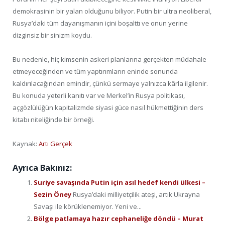
demokrasinin bir yalan olduğunu biliyor. Putin bir ultra neoliberal,
Rusya’daki tüm dayanışmanın içini boşalttı ve onun yerine
dizginsiz bir sinizm koydu.
Bu nedenle, hiç kimsenin askeri planlarına gerçekten müdahale
etmeyeceğinden ve tüm yaptırımların eninde sonunda
kaldırılacağından emindir, çünkü sermaye yalnızca kârla ilgilenir.
Bu konuda yeterli kanıtı var ve Merkel’in Rusya politikası,
açgözlülüğün kapitalizmde siyasi güce nasıl hükmettiğinin ders
kitabı niteliğinde bir örneği.
Kaynak:
Artı Gerçek
Ayrıca Bakınız:
Suriye savaşında Putin için asıl hedef kendi ülkesi –
Sezin Öney
Rusya’daki milliyetçilik ateşi, artık Ukrayna
Savaşı ile körüklenemiyor. Yeni ve...
Bölge patlamaya hazır cephaneliğe döndü – Murat