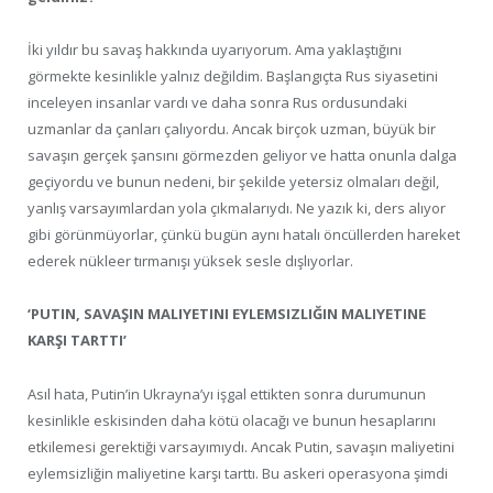
İki yıldır bu savaş hakkında uyarıyorum. Ama yaklaştığını
görmekte kesinlikle yalnız değildim. Başlangıçta Rus siyasetini
inceleyen insanlar vardı ve daha sonra Rus ordusundaki
uzmanlar da çanları çalıyordu. Ancak birçok uzman, büyük bir
savaşın gerçek şansını görmezden geliyor ve hatta onunla dalga
geçiyordu ve bunun nedeni, bir şekilde yetersiz olmaları değil,
yanlış varsayımlardan yola çıkmalarıydı. Ne yazık ki, ders alıyor
gibi görünmüyorlar, çünkü bugün aynı hatalı öncüllerden hareket
ederek nükleer tırmanışı yüksek sesle dışlıyorlar.
‘PUTIN, SAVAŞIN MALIYETINI EYLEMSIZLIĞIN MALIYETINE
KARŞI TARTTI’
Asıl hata, Putin’in Ukrayna’yı işgal ettikten sonra durumunun
kesinlikle eskisinden daha kötü olacağı ve bunun hesaplarını
etkilemesi gerektiği varsayımıydı. Ancak Putin, savaşın maliyetini
eylemsizliğin maliyetine karşı tarttı. Bu askeri operasyona şimdi