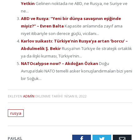
Yetkin
Gelinen noktada ne ABD, ne Rusya, ne Suriye ve
ne...
ABD ve Rusya: “Yeni bir dünya savaşının eşiğinde
miyiz?” – Evren Balta
Kapasite anlamında zayıf ama
niyet itibariyle son derece güçlü, vicdanı...
Karlov suikastı: Türkiye’nin Rusya’ya artan ‘borcu’ –
Abdulmelik Ş. Bekir
Rusya’nın Türkiye ile stratejik ortaklık
ya da ilişki kurması, Türkiye’nin...
NATOcalypse now? – Akdoğan Özkan
Doğu
Avrupa’daki NATO temelli asker konuşlandırmaları bizi yeni
bir Soğuk...
EKLEYEN
ADMIN
EKLENME TARIHI:
NISAN 8, 2022
rusya
PAYLAŞ.
Facebook
Twitter
Emai