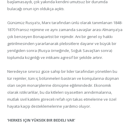
başlamasaydı, çok yakında kendini umutsuz bir durumda
bulacağı onun için oldukça açıktı.
Günümüz Rusya’sı, Marx tarafından ünlü olarak tanımlanan 1848-
1870 Fransız rejimine ve aynı zamanda savaşlar arası Almanya’ya
çok benzeyen Bonapartist bir rejimdir. Ani bir genel oy hakkı
getirilmesinden yararlanarak plebisitlere dayanır ve büyük bir
yenilgiden sonra (Rusya örneğinde, Soğuk Savaş’tan sonra)
toplumda kızgınlığı ve intikamı agresif bir şekilde artırır.
Neredeyse sınırsız güce sahip bir lider tarafından yönetilen bu
tür rejimler, tüm iç bölünmeleri bastıran ve komşularına düşman
olan seçim monarşilerine dönüşme eğilimindedir. Ekonomik
olarak istikrarlılar, bu da kitleleri siyasetten arındırmalarına,
mutlak sivil katılımı göreceli refah için takas etmelerine ve özel
hayata kaçışı desteklemelerine yardımcı oluyor.
‘HERKES IÇIN YÜKSEK BIR BEDELI VAR’