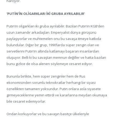
harcıyor.
‘PUTİN’İN OLİGARKLARI İKİ GRUBA AYRILABILIR’
Putin’in oligarkları iki gruba ayrılabilir. Bazıları Putin’in KGB’den
uzun zamandır arkadaşları. Emperyalist dünya görüşünü
paylaşıyorlar ve muhtemelen onu bu savaşa itmeye katkıda
bulundular. Diğer bir grup, 1990’larda süper zengin olan ve
servetlerini Putin’in altında katlamayı başaran insanlardan
oluşuyor. Belli ki bu savaştan memnun değiller ve hatta bazıları
bunu gizlice de olsa alenen söylemeye cesaret ediyor.
Bununla birlikte, hem süper zenginler hem de Rus
ekonomisinden sorumlu teknokratlar herhangi bir siyasi
öznellikten tamamen yoksundur. Putin onlara asla siyasete
girmeyeceklerine yemin ettirdi ve kararlarına meydan okumaya
bile cesaret edemiyorlar.
Ondan korkuyorlar ve bu savaşın basitçe ülkeleriyle