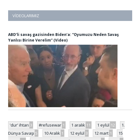
VIDEOLARIMIZ
ABD’li savaş gazisinden Biden’a: “Oyumuzu Neden Savaş
Yanlısı Birine Verelim” (Video)
'dur' ihtarı
3
#refusewar
1
1 aralık
11
1 eylül
12
1.
Dünya Savaşı
5
10 Aralık
1
12 eylül
3
12 mart
1
15