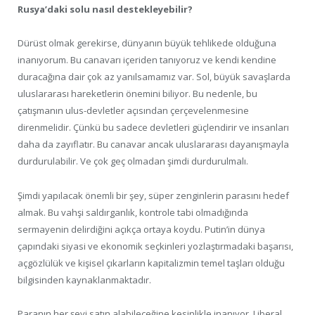
Rusya’daki solu nasıl destekleyebilir?
Dürüst olmak gerekirse, dünyanın büyük tehlikede olduğuna
inanıyorum. Bu canavarı içeriden tanıyoruz ve kendi kendine
duracağına dair çok az yanılsamamız var. Sol, büyük savaşlarda
uluslararası hareketlerin önemini biliyor. Bu nedenle, bu
çatışmanın ulus-devletler açısından çerçevelenmesine
direnmelidir. Çünkü bu sadece devletleri güçlendirir ve insanları
daha da zayıflatır. Bu canavar ancak uluslararası dayanışmayla
durdurulabilir. Ve çok geç olmadan şimdi durdurulmalı.
Şimdi yapılacak önemli bir şey, süper zenginlerin parasını hedef
almak. Bu vahşi saldırganlık, kontrole tabi olmadığında
sermayenin delirdiğini açıkça ortaya koydu. Putin’in dünya
çapındaki siyasi ve ekonomik seçkinleri yozlaştırmadaki başarısı,
açgözlülük ve kişisel çıkarların kapitalizmin temel taşları olduğu
bilgisinden kaynaklanmaktadır.
Paranın her şeyi satın alabileceğine kesinlikle inanıyor. Liberal