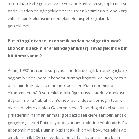
terörü harekete geçiremezse ve ivme kaybederse, toplumun şu
anda krizden en ağır şekilde zarar gören kesimlerinin, ona karşı
elitlerle birlik olması muhtemeldir. Bu nispeten yakında
gerçekleşebilir.
Putin’in güç tabanı ekonomik açıdan nasıl görünüyor?
Ekonomik seçkinler arasında yanlı/karşı savaş şeklinde bir
bölünme var mı?
Putin, 1990’ların zincirsiz piyasa modeline bağlı kalarak güçlü ve
sağlam bir neoliberal ekonomi kurmayı başardı. Aslında, Yeltsin
döneminde iktidarda olan neoliberaller, Putin döneminde
ekonomiden hâlâ sorumlular, kilit figür Rusya Merkez Bankası
Başkanı Elvira Nabiullina. Bu neoliberal düzen, örneğin teorik
olarak devlete ait olan Gazprom veya Rosneft gibi özel ve kamu
şirketlerinin harmanlanması gibi bazı özelliklere sahiptir, ancak
gerçekte gelirleri Putin’in yandaşlarının ceplerine yönlendirir. Bu
ekonomik model, Putin’in iktidardaki ilk on yılı boyunca etkileyici
bir ekonomik büyüme ve ikinci on yılda dış yaptırımlara karşı