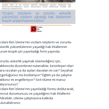
icdani Ret İzleme'nin vicdani retçilerin ve zorunlu
skerlik yükümlülerinin yaşadığı hak ihlallerinin
urum tespiti için yayınladığı form yayında.
orunlu askerlik yapmak istemediğiniz için,
akkınızda düzenlenen tutanaklar, kesinleşen idari
ara cezaları ya da açılan davaları mı var? Seyahat
zgürlüğünüz mü kısıtlanıyor? Eğitim ya da çalışma
akkınız mı engelleniyor? Sivil ölüme mi maruz
alıyorsunuz?
icdani Ret İzleme'nin yayınladığı formu doldurarak,
evcut durumunuzu ve yaşadığınız hak ihlallerini
ildirebilir, izleme çalışmasına katkıda
ulunabilirsiniz.