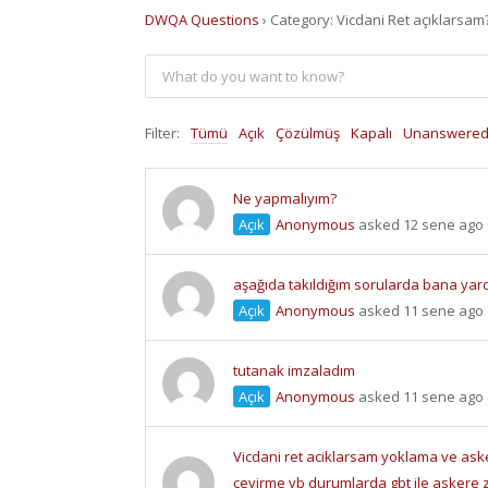
DWQA Questions
›
Category: Vicdani Ret açıklarsam
Filter:
Tümü
Açık
Çözülmüş
Kapalı
Unanswere
Ne yapmalıyım?
Açık
Anonymous
asked 12 sene ago
aşağıda takıldığım sorularda bana yar
Açık
Anonymous
asked 11 sene ago
tutanak imzaladım
Açık
Anonymous
asked 11 sene ago
Vicdani ret aciklarsam yoklama ve ask
cevirme vb durumlarda gbt ile askere z