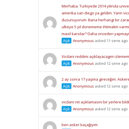
Merhaba. Turkiyede 2014 yilinda univers
amerika san diego ya geldim. Yarin v
dusunuyorum. Bana herhangi bir zarari
ulkeye 5 yil donememe ihtimalim varm
masil karsilar? Daha onceden yapmayi
Açık
Anonymous
asked 11 sene ago
Vicdani reddimi açıklayacagım izlemem
Açık
Anonymous
asked 12 sene ago
2 ay sonra 17 yaşıma gireceğim. Asker
Açık
Anonymous
asked 12 sene ago
vicdani ret açıklamasını bir yerlere bi
Açık
Anonymous
asked 12 sene ago
ben asker kaçağıyım