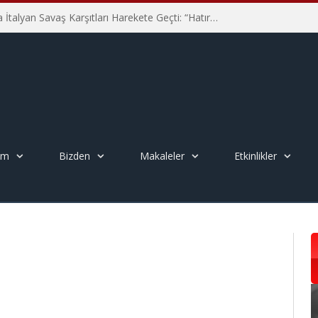
Hiroşima’nın 81. Yılında İtalyan Savaş Karşıtları Harekete Geçti: “Hatırlamak yeterli değil”
em
Bizden
Makaleler
Etkinlikler