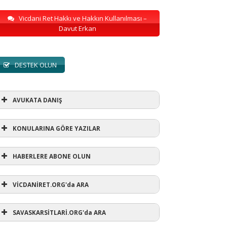
Vicdani Ret Hakkı ve Hakkın Kullanılması –
Davut Erkan
DESTEK OLUN
AVUKATA DANIŞ
KONULARINA GÖRE YAZILAR
HABERLERE ABONE OLUN
KONULARINA GÖRE YAZILAR
VİCDANİRET.ORG'da ARA
AVUKATA DANIŞ
(1)
SAVASKARSİTLARİ.ORG'da ARA
refusewar
(3)
ur' ihtarı