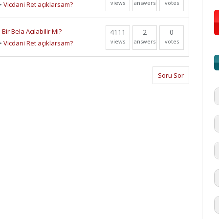
views
answers
votes
•
Vicdani Ret açıklarsam?
ir Bela Açılabilir Mi?
4111
2
0
views
answers
votes
•
Vicdani Ret açıklarsam?
Soru Sor
#
'd