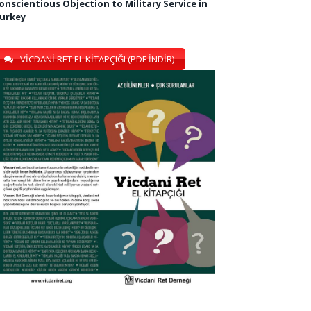
onscientious Objection to Military Service in
urkey
VİCDANİ RET EL KİTAPÇIĞI (PDF İNDİR)