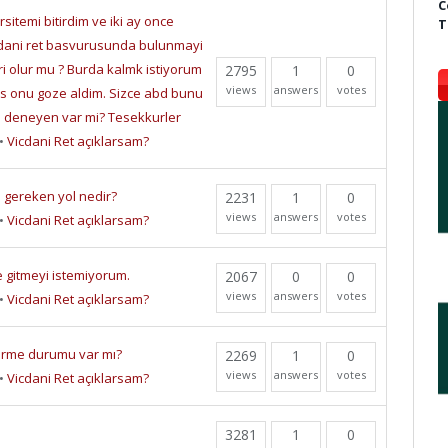
C
itemi bitirdim ve iki ay once
T
icdani ret basvurusunda bulunmayi
 olur mu ? Burda kalmk istiyorum
2795
1
0
views
answers
votes
is onu goze aldim. Sizce abd bunu
 deneyen var mi? Tesekkurler
•
Vicdani Ret açıklarsam?
 gereken yol nedir?
2231
1
0
views
answers
votes
•
Vicdani Ret açıklarsam?
e gitmeyi istemiyorum.
2067
0
0
views
answers
votes
•
Vicdani Ret açıklarsam?
ldirme durumu var mı?
2269
1
0
views
answers
votes
•
Vicdani Ret açıklarsam?
3281
1
0