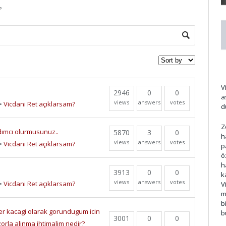
?
d
V
2946
0
0
a
views
answers
votes
•
Vicdani Ret açıklarsam?
d
Z
dımcı olurmusunuz..
5870
3
0
h
views
answers
votes
•
Vicdani Ret açıklarsam?
p
ö
h
3913
0
0
k
views
answers
votes
•
Vicdani Ret açıklarsam?
V
m
b
er kacagi olarak gorundugum icin
b
3001
0
0
orla alinma ihtimalim nedir?