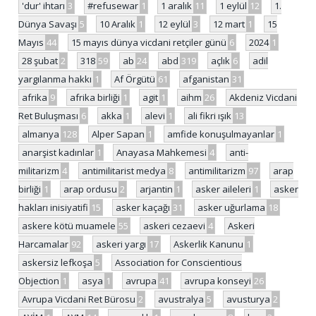
'dur' ihtarı
3
#refusewar
1
1 aralık
11
1 eylül
12
1.
Dünya Savaşı
5
10 Aralık
1
12 eylül
3
12 mart
1
15
Mayıs
44
15 mayıs dünya vicdani retçiler günü
6
2024
1
28 şubat
2
318
59
ab
24
abd
319
açlık
6
adil
yargılanma hakkı
1
Af Örgütü
61
afganistan
31
afrika
9
afrika birliği
1
agit
1
aihm
26
Akdeniz Vicdani
Ret Buluşması
6
akka
1
alevi
1
ali fikri ışık
13
almanya
128
Alper Sapan
1
amfide konuşulmayanlar
1
anarşist kadınlar
1
Anayasa Mahkemesi
4
anti-
militarizm
4
antimilitarist medya
8
antimilitarizm
97
arap
birliği
1
arap ordusu
2
arjantin
1
asker aileleri
1
asker
hakları inisiyatifi
15
asker kaçağı
31
asker uğurlama
18
askere kötü muamele
55
askeri cezaevi
4
Askeri
Harcamalar
92
askeri yargı
17
Askerlik Kanunu
1
askersiz lefkoşa
5
Association for Conscientious
Objection
1
asya
1
avrupa
41
avrupa konseyi
26
Avrupa Vicdani Ret Bürosu
2
avustralya
5
avusturya
2