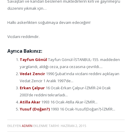
Savaştan ve kandan beslenen muktedirlerin kirli ve gayrımeşru
düzenini yıkmak için…
Halkı askerlikten soğutmaya devam edeceğim!
Vicdani reddimdir.
Ayrıca Bakınız:
Tayfun Gönül
Tayfun Gönül-İSTANBUL-155. maddeden
yargılandı, aldığı ceza, para cezasına çevrildi....
Vedat Zencir
1990 Şubat'ında vicdani reddini açıklayan
Vedat Zencir 1 Aralık 1997’de...
Erkan Çalpur
16 Ocak-Erkan Çalpur-İZMİR-24 Ocak
2003’de reddini tekrarladı...
Atilla Akar
1993 16 Ocak-Atilla Akar-İZMİR...
Yusuf (Doğan?)
1993 16 Ocak-Yusuf(Doğan?)-İZMİR...
EKLEYEN
ADMIN
EKLENME TARIHI:
HAZIRAN 2, 2015