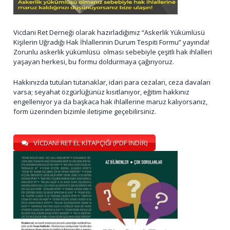
Vicdani Ret Derneği olarak hazırladığımız “Askerlik Yükümlüsü
Kişilerin Uğradığı Hak İhlallerinin Durum Tespiti Formu” yayında!
Zorunlu askerlik yükümlüsü olması sebebiyle çeşitli hak ihlalleri
yaşayan herkesi, bu formu doldurmaya çağırıyoruz.
Hakkınızda tutulan tutanaklar, idari para cezaları, ceza davaları
varsa; seyahat özgürlüğünüz kısıtlanıyor, eğitim hakkınız
engelleniyor ya da başkaca hak ihlallerine maruz kalıyorsanız,
form üzerinden bizimle iletişime geçebilirsiniz.
VİCDANİ RET EL KİTAPÇIĞI (PDF İNDİR)