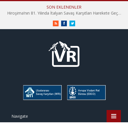
SON EKLENENLER
Hiroşima’nın 81. Yılında İtalyan Savaş Karşıtları Harekete Geçti: “Hatırlamak yeterli değil”
RSS
Facebook
Twitter
Navigate