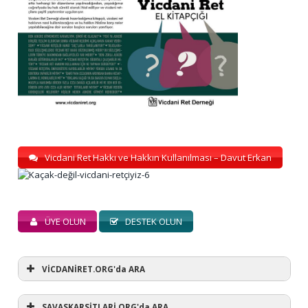
Vicdani Ret Hakkı ve Hakkın Kullanılması – Davut Erkan
ÜYE OLUN
DESTEK OLUN
VİCDANİRET.ORG'da ARA
SAVASKARSİTLARİ.ORG'da ARA