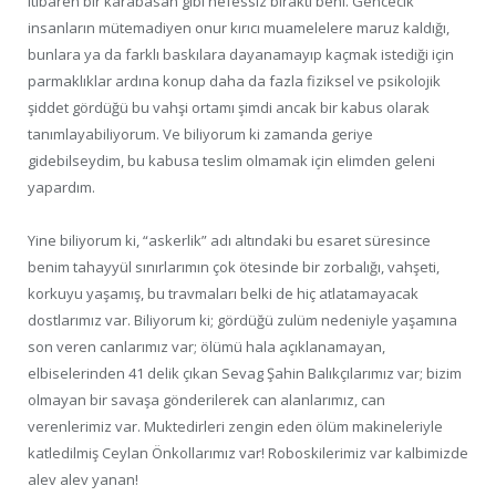
itibaren bir karabasan gibi nefessiz bıraktı beni. Gencecik
insanların mütemadiyen onur kırıcı muamelelere maruz kaldığı,
bunlara ya da farklı baskılara dayanamayıp kaçmak istediği için
parmaklıklar ardına konup daha da fazla fiziksel ve psikolojik
şiddet gördüğü bu vahşi ortamı şimdi ancak bir kabus olarak
tanımlayabiliyorum. Ve biliyorum ki zamanda geriye
gidebilseydim, bu kabusa teslim olmamak için elimden geleni
yapardım.
Yine biliyorum ki, “askerlik” adı altındaki bu esaret süresince
benim tahayyül sınırlarımın çok ötesinde bir zorbalığı, vahşeti,
korkuyu yaşamış, bu travmaları belki de hiç atlatamayacak
dostlarımız var. Biliyorum ki; gördüğü zulüm nedeniyle yaşamına
son veren canlarımız var; ölümü hala açıklanamayan,
elbiselerinden 41 delik çıkan Sevag Şahin Balıkçılarımız var; bizim
olmayan bir savaşa gönderilerek can alanlarımız, can
verenlerimiz var. Muktedirleri zengin eden ölüm makineleriyle
katledilmiş Ceylan Önkollarımız var! Roboskilerimiz var kalbimizde
alev alev yanan!