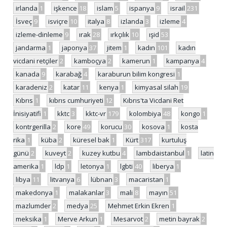
irlanda
1
işkence
18
islam
5
ispanya
9
israil
231
İsveç
9
isviçre
10
italya
8
izlanda
3
izleme
4
izleme-dinleme
9
ırak
28
ırkçılık
10
ışid
53
jandarma
1
japonya
37
jitem
1
kadın
101
kadın
vicdani retçiler
2
kamboçya
2
kamerun
1
kampanya
4
kanada
9
karabağ
4
karaburun bilim kongresi
1
karadeniz
2
katar
11
kenya
1
kimyasal silah
19
Kıbrıs
1
kıbrıs cumhuriyeti
12
Kıbrıs'ta Vicdani Ret
İnisiyatifi
1
kktc
3
kktc-vr
179
kolombiya
48
kongo
1
kontrgerilla
2
kore
49
korucu
30
kosova
1
kosta
rika
1
küba
2
küresel bak
1
Kürt
317
kurtuluş
günü
2
kuveyt
2
kuzey kutbu
4
lambdaistanbul
1
latin
amerika
1
ldp
1
letonya
1
lgbti
40
liberya
1
libya
11
litvanya
6
lübnan
3
macaristan
1
makedonya
1
malakanlar
3
mali
8
mayın
51
mazlumder
2
medya
25
Mehmet Erkin Ekren
1
meksika
1
Merve Arkun
1
Mesarvot
2
metin bayrak
2