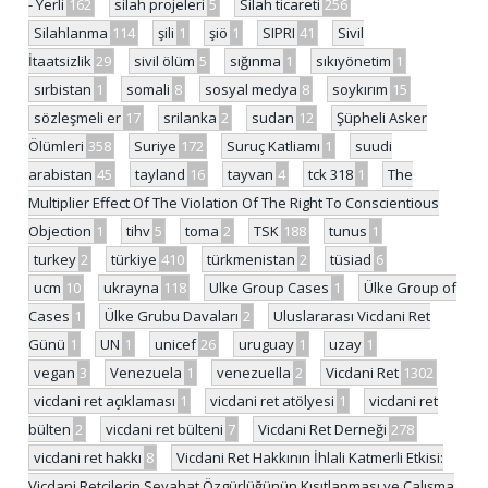
- Yerli
162
silah projeleri
5
Silah ticareti
256
Silahlanma
114
şili
1
şiö
1
SIPRI
41
Sivil
İtaatsizlik
29
sivil ölüm
5
sığınma
1
sıkıyönetim
1
sırbistan
1
somali
8
sosyal medya
8
soykırım
15
sözleşmeli er
17
srilanka
2
sudan
12
Şüpheli Asker
Ölümleri
358
Suriye
172
Suruç Katliamı
1
suudi
arabistan
45
tayland
16
tayvan
4
tck 318
1
The
Multiplier Effect Of The Violation Of The Right To Conscientious
Objection
1
tihv
5
toma
2
TSK
188
tunus
1
turkey
2
türkiye
410
türkmenistan
2
tüsiad
6
ucm
10
ukrayna
118
Ulke Group Cases
1
Ülke Group of
Cases
1
Ülke Grubu Davaları
2
Uluslararası Vicdani Ret
Günü
1
UN
1
unicef
26
uruguay
1
uzay
1
vegan
3
Venezuela
1
venezuella
2
Vicdani Ret
1302
vicdani ret açıklaması
1
vicdani ret atölyesi
1
vicdani ret
bülten
2
vicdani ret bülteni
7
Vicdani Ret Derneği
278
vicdani ret hakkı
8
Vicdani Ret Hakkının İhlali Katmerli Etkisi:
Vicdani Retçilerin Seyahat Özgürlüğünün Kısıtlanması ve Çalışma