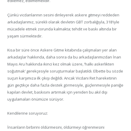
edilemez, edilmemelidir.
Çünkü vicdanlarının sesini dinleyerek askere gitmeyi reddeden
arkadaşlarımız, sürekli olarak devletin GBT zorbalığıyla, 318′iyle
mücadele etmek zorunda kalmakta; tehdit ve baskı altında bir
yaşam sürmektedir.
Kısa bir süre önce Askere Gitme kitabında çalışmaları yer alan
arkadaşlar hakkında, daha sonra da bu arkadaşlarımızdan İnan
Mayıs Aru hakkında ikinci kez olmak üzere, ‘halkı askerlikten
soğutmak’ gerekçesiyle soruşturmalar başlatıldı. Elbette bu sözde
suçun karşımıza ilk çıkışı değildi. Ancak Vicdani Ret hareketinin
gün geçtikçe daha fazla destek görmesiyle, güçlenmesiyle paniğe
kapılan devlet, baskısını artırmak için yeniden bu akıl dışı
uygulamaları önümüze sürüyor.
Kendilerine soruyoruz:
İnsanların birbirini öldürmesini, öldürmeyi öğrenmesini