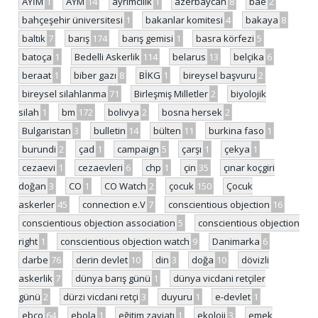
AYİM
1
AYM
14
ayrımcılık
1
azerbaycan
8
bae
2
bahçeşehir üniversitesi
1
bakanlar komitesi
4
bakaya
8
baltık
7
barış
174
barış gemisi
1
basra körfezi
5
batoça
1
Bedelli Askerlik
114
belarus
13
belçika
6
beraat
1
biber gazı
8
BİKG
1
bireysel başvuru
2
bireysel silahlanma
71
Birleşmiş Milletler
2
biyolojik
silah
1
bm
172
bolivya
2
bosna hersek
2
Bulgaristan
3
bulletin
14
bülten
11
burkina faso
1
burundi
2
çad
1
campaign
5
çarşı
1
çekya
1
cezaevi
1
cezaevleri
6
chp
1
çin
35
çınar koçgiri
doğan
3
CO
1
CO Watch
2
çocuk
150
Çocuk
askerler
45
connection e.V
7
conscientious objection
16
conscientious objection association
5
conscientious objection
right
1
conscientious objection watch
9
Danimarka
6
darbe
76
derin devlet
10
din
3
doğa
10
dövizli
askerlik
7
dünya barış günü
1
dünya vicdani retçiler
günü
2
dürzi vicdani retçi
3
duyuru
1
e-devlet
1
ebco
64
ebola
1
eğitim zayiatı
1
ekoloji
3
emek