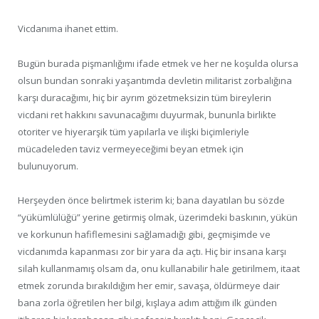
Vicdanıma ihanet ettim.
Bugün burada pişmanlığımı ifade etmek ve her ne koşulda olursa
olsun bundan sonraki yaşantımda devletin militarist zorbalığına
karşı duracağımı, hiç bir ayrım gözetmeksizin tüm bireylerin
vicdani ret hakkını savunacağımı duyurmak, bununla birlikte
otoriter ve hiyerarşik tüm yapılarla ve ilişki biçimleriyle
mücadeleden taviz vermeyeceğimi beyan etmek için
bulunuyorum.
Herşeyden önce belirtmek isterim ki; bana dayatılan bu sözde
“yükümlülüğü” yerine getirmiş olmak, üzerimdeki baskının, yükün
ve korkunun hafiflemesini sağlamadığı gibi, geçmişimde ve
vicdanımda kapanması zor bir yara da açtı. Hiç bir insana karşı
silah kullanmamış olsam da, onu kullanabilir hale getirilmem, itaat
etmek zorunda bırakıldığım her emir, savaşa, öldürmeye dair
bana zorla öğretilen her bilgi, kışlaya adım attığım ilk günden