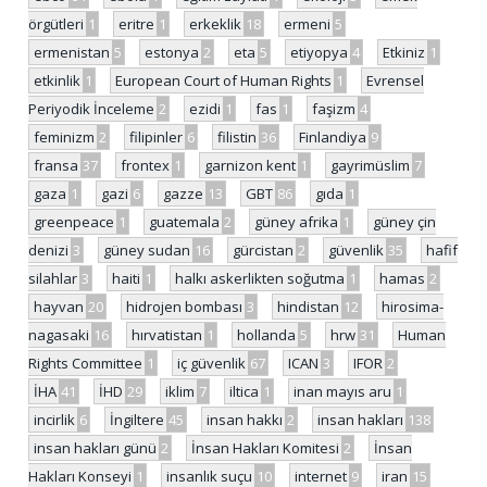
örgütleri
1
eritre
1
erkeklik
18
ermeni
5
ermenistan
5
estonya
2
eta
5
etiyopya
4
Etkiniz
1
etkinlik
1
European Court of Human Rights
1
Evrensel
Periyodik İnceleme
2
ezidi
1
fas
1
faşizm
4
feminizm
2
filipinler
6
filistin
36
Finlandiya
9
fransa
37
frontex
1
garnizon kent
1
gayrimüslim
7
gaza
1
gazi
6
gazze
13
GBT
86
gıda
1
greenpeace
1
guatemala
2
güney afrika
1
güney çin
denizi
3
güney sudan
16
gürcistan
2
güvenlik
35
hafif
silahlar
3
haiti
1
halkı askerlikten soğutma
1
hamas
2
hayvan
20
hidrojen bombası
3
hindistan
12
hirosima-
nagasaki
16
hırvatistan
1
hollanda
5
hrw
31
Human
Rights Committee
1
iç güvenlik
67
ICAN
3
IFOR
2
İHA
41
İHD
29
iklim
7
iltica
1
inan mayıs aru
1
incirlik
6
İngiltere
45
insan hakkı
2
insan hakları
138
insan hakları günü
2
İnsan Hakları Komitesi
2
İnsan
Hakları Konseyi
1
insanlık suçu
10
internet
9
iran
15