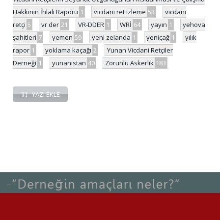
Hakkının İhlali Raporu
1
vicdani ret izleme
53
vicdani
retçi
5
vr der
21
VR-DDER
1
WRİ
64
yayın
1
yehova
şahitleri
7
yemen
59
yeni zelanda
1
yeniçağ
1
yılık
rapor
1
yoklama kaçağı
2
Yunan Vicdani Retçiler
Derneği
1
yunanistan
40
Zorunlu Askerlik
183
YAZI EKLE