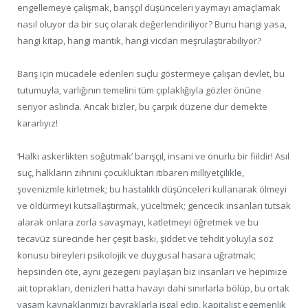
engellemeye çalışmak, barışçıl düşünceleri yaymayı amaçlamak
nasıl oluyor da bir suç olarak değerlendiriliyor? Bunu hangi yasa,
hangi kitap, hangi mantık, hangi vicdan meşrulaştırabiliyor?
Barış için mücadele edenleri suçlu göstermeye çalışan devlet, bu
tutumuyla, varlığının temelini tüm çıplaklığıyla gözler önüne
seriyor aslında. Ancak bizler, bu çarpık düzene dur demekte
kararlıyız!
‘Halkı askerlikten soğutmak’ barışçıl, insani ve onurlu bir fiildir! Asıl
suç, halkların zihnini çocukluktan itibaren milliyetçilikle,
şovenizmle kirletmek; bu hastalıklı düşünceleri kullanarak ölmeyi
ve öldürmeyi kutsallaştırmak, yüceltmek; gencecik insanları tutsak
alarak onlara zorla savaşmayı, katletmeyi öğretmek ve bu
tecavüz sürecinde her çeşit baskı, şiddet ve tehdit yoluyla söz
konusu bireyleri psikolojik ve duygusal hasara uğratmak;
hepsinden öte, aynı gezegeni paylaşan biz insanları ve hepimize
ait toprakları, denizleri hatta havayı dahi sınırlarla bölüp, bu ortak
yaşam kaynaklarımızı bayraklarla işgal edip, kapitalist egemenlik