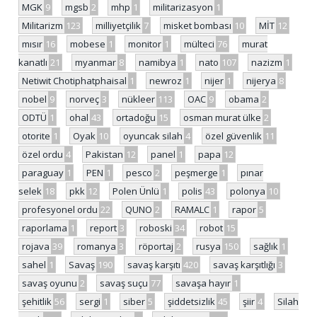
MGK
9
mgsb
2
mhp
1
militarizasyon
1
Militarizm
123
milliyetçilik
7
misket bombası
10
MİT
12
mısır
16
mobese
1
monitor
1
mülteci
76
murat
kanatlı
21
myanmar
8
namibya
1
nato
107
nazizm
1
Netiwit Chotiphatphaisal
1
newroz
1
nijer
1
nijerya
8
nobel
9
norveç
3
nükleer
113
OAC
9
obama
2
ODTÜ
1
ohal
43
ortadoğu
15
osman murat ülke
2
otorite
1
Oyak
10
oyuncak silah
4
özel güvenlik
11
özel ordu
4
Pakistan
12
panel
1
papa
12
paraguay
1
PEN
1
pesco
2
peşmerge
1
pınar
selek
18
pkk
12
Polen Ünlü
1
polis
43
polonya
10
profesyonel ordu
22
QUNO
2
RAMALC
1
rapor
5
raporlama
1
report
3
roboski
34
robot
15
rojava
39
romanya
3
röportaj
2
rusya
150
sağlık
1
sahel
1
Savaş
190
savaş karşıtı
420
savaş karşıtlığı
3
savaş oyunu
2
savaş suçu
77
savaşa hayır
1
şehitlik
56
sergi
1
siber
5
şiddetsizlik
45
şiir
4
Silah