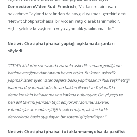
Connection eV’den Rudi Friedrich
, “Vicdani ret bir insan
hakkıdır ve Tayland tarafından da saygı duyulması gerekir” dedi.
“Netiwit Chotiphatphaisal bir vicdani retçi olarak tanınmalıdır.
Hiçbir şekilde kovuşturma veya ayrımcılık yapılmamalıdır.”
Netiwit Chotiphatphaisal yaptığı açıklamada şunları
söyledi:
“2014’teki darbe sonrasında zorunlu askerlik zamanı geldiğinde
katılmayacağıma dair tavrımı beyan ettim. Bu karar, askerlik
yapmak istemeyen vatandaşlara baskı yapılmasının ihlal teşkil ettiği
inancına dayanmaktadır. İnsan hakları ilkeleri ve Tayland’da
demokrasinin baltalanmasına katkıda bulunuyor. On yıl geçti ve
ben asıl tavrımı yeniden teyit ediyorum; zorunlu askerlik
vatandaşlar arasında eşitliği teşvik etmiyor, aksine farklı
derecelerde baskı uygulayan bir sistemi güçlendiriyor.”
Netiwit Chotiphatphaisal tutuklanmamış olsa da pasifist