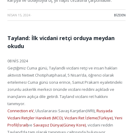
karşıya ve dolayısıyla üç yıl hapis cezasına çarptırılabilir.
NISAN 15, 2024
·
BIZDEN
Tayland: İlk vicdani retçi orduya meydan
okudu
08 NİS 2024
Geçtiğimiz Cuma günü, Taylandlı vicdani retçi ve insan hakları
aktivisti Netiwit Chotiphatphaisal, 5 Nisan’da, öğrenci olarak
ertelemesi Cuma günü sona erince, Samut Prakarn eyaletindeki
zorunlu askerlik merkezi önünde vicdani reddini açıkladı ve
inançlarını açıkça dile getirdi. Tayland vicdani ret hakkını
tanımıyor.
Connection eV
, Uluslararası Savaş Karşıtları(WRI),
Rusyada
Vicdani Retçiler Hareketi (MCO)
,
Vicdani Ret İzleme(Türkiye)
,
Yeni
Profil(İsrail)
ve
Savaşsız Dünya(Güney Kore)
, vicdani reddin
Tayland’da tam olarak tanınması çağrısında bulunuyor.