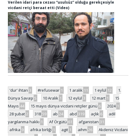
Verilen idari para cezası “usulsüz” olduğu gerekçesiyle
vicdani retçi beraat etti (Video)
'dur' ihtarı
3
#refusewar
1
1 aralık
11
1 eylül
12
1.
Dünya Savaşı
5
10 Aralık
1
12 eylül
3
12 mart
1
15
Mayıs
44
15 mayıs dünya vicdani retçiler günü
6
2024
1
28 şubat
2
318
59
ab
24
abd
319
açlık
6
adil
yargılanma hakkı
1
Af Örgütü
61
afganistan
31
afrika
9
afrika birliği
1
agit
1
aihm
26
Akdeniz Vicdani