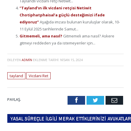
Taylandlı vicdani retçi Netiwit...
“Tayland’ın ilk vicdani retçisi Netiwit
Chotiphatphaisal’a güçlü desteğimizi ifade
ediyoruz”
Aşağıda imzası bulunan kuruluşlar olarak, 10-
11 Eylül 2025 tarihlerinde Samut...
Gitmemeli, ama nasıl?
Gitmemeli ama nasıl? Askere
gitmeyi reddeden ya da istemeyenler için...
EKLEYEN
ADMIN
EKLENME TARIHI:
NISAN 15, 2024
tayland
Vicdani Ret
PAYLAŞ.
Facebook
Twitter
Emai