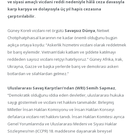
ve siyasi amaçlı vicdani reddi nedeniyle hâlâ ceza davasıyla
karşı karşıya ve dolayısıyla üç yıl hapis cezasına
çarptırılabilir.
Güney Koreli vicdani ret örgütü
Savaşsız Dünya
, Netiwit
Chotiphatphaisal kararının ne kadar önemli olduğunu bugün
açıkça ortaya koydu: “Askerlik hizmetini vicdani olarak reddetmek
bir barış eylemidir. Vietnam’daki katliam ve şiddete katılmayı
reddeden sayısız vicdani retçiyi hatırlıyoruz.” Güney Afrika, Irak,
Ukrayna, Gazze ve başka yerlerde barış ve demokrasi askeri
botlardan ve silahlardan gelmez.”
Uluslararası Savaş Karşıtları’ndan (WRI) Semih Sapmaz
,
“Demokratik olduğunu iddia eden devletler, uluslararası hukuka
saygı göstermeli ve vicdani ret hakkını tanımalıdır. Birleşmiş
Milletler İnsan Hakları Komisyonu ve İnsan Hakları Konseyi
defalarca vicdani ret hakkını tanıdı. İnsan Hakları Komitesi ayrıca
Genel Yorumlarında ve Uluslararası Medeni ve Siyasi Haklar
Sözleşmesi’nin (ICCPR) 18. maddesine dayanarak bireysel