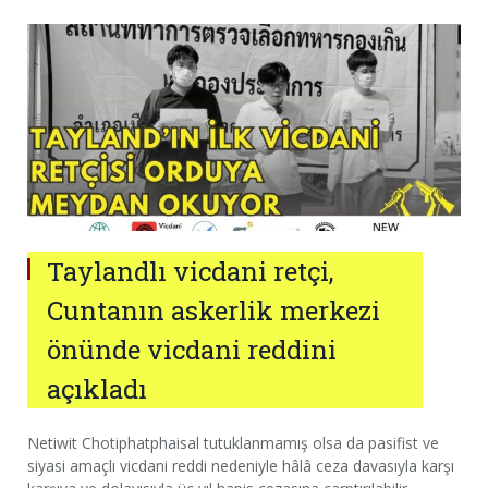
Taylandlı vicdani retçi,
Cuntanın askerlik merkezi
önünde vicdani reddini
açıkladı
Netiwit Chotiphatphaisal tutuklanmamış olsa da pasifist ve
siyasi amaçlı vicdani reddi nedeniyle hâlâ ceza davasıyla karşı