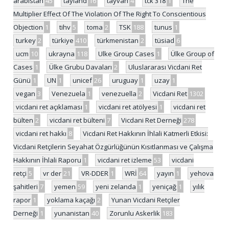
arabistan
45
tayland
16
tayvan
4
tck 318
1
The
Multiplier Effect Of The Violation Of The Right To Conscientious
Objection
1
tihv
5
toma
2
TSK
188
tunus
1
turkey
2
türkiye
410
türkmenistan
2
tüsiad
6
ucm
10
ukrayna
118
Ulke Group Cases
1
Ülke Group of
Cases
1
Ülke Grubu Davaları
2
Uluslararası Vicdani Ret
Günü
1
UN
1
unicef
26
uruguay
1
uzay
1
vegan
3
Venezuela
1
venezuella
2
Vicdani Ret
1302
vicdani ret açıklaması
1
vicdani ret atölyesi
1
vicdani ret
bülten
2
vicdani ret bülteni
7
Vicdani Ret Derneği
278
vicdani ret hakkı
8
Vicdani Ret Hakkının İhlali Katmerli Etkisi:
Vicdani Retçilerin Seyahat Özgürlüğünün Kısıtlanması ve Çalışma
Hakkının İhlali Raporu
1
vicdani ret izleme
53
vicdani
retçi
5
vr der
21
VR-DDER
1
WRİ
64
yayın
1
yehova
şahitleri
7
yemen
59
yeni zelanda
1
yeniçağ
1
yılık
rapor
1
yoklama kaçağı
2
Yunan Vicdani Retçiler
Derneği
1
yunanistan
40
Zorunlu Askerlik
183