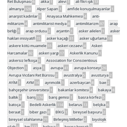
Ret Buluşması
6
akka
1
alevi
1
ali fikri ışık
13
almanya
128
Alper Sapan
1
amfide konuşulmayanlar
1
anarşist kadınlar
1
Anayasa Mahkemesi
4
anti-
militarizm
4
antimilitarist medya
8
antimilitarizm
97
arap
birliği
1
arap ordusu
2
arjantin
1
asker aileleri
1
asker
hakları inisiyatifi
15
asker kaçağı
31
asker uğurlama
18
askere kötü muamele
55
askeri cezaevi
4
Askeri
Harcamalar
92
askeri yargı
17
Askerlik Kanunu
1
askersiz lefkoşa
5
Association for Conscientious
Objection
1
asya
1
avrupa
41
avrupa konseyi
26
Avrupa Vicdani Ret Bürosu
2
avustralya
5
avusturya
2
AYİM
1
AYM
14
ayrımcılık
1
azerbaycan
8
bae
2
bahçeşehir üniversitesi
1
bakanlar komitesi
4
bakaya
8
baltık
7
barış
174
barış gemisi
1
basra körfezi
5
batoça
1
Bedelli Askerlik
114
belarus
13
belçika
6
beraat
1
biber gazı
8
BİKG
1
bireysel başvuru
2
bireysel silahlanma
71
Birleşmiş Milletler
2
biyolojik
silah
1
bm
172
bolivya
2
bosna hersek
2