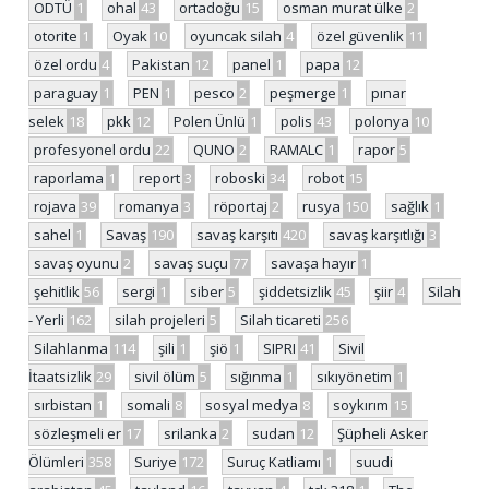
ODTÜ
1
ohal
43
ortadoğu
15
osman murat ülke
2
otorite
1
Oyak
10
oyuncak silah
4
özel güvenlik
11
özel ordu
4
Pakistan
12
panel
1
papa
12
paraguay
1
PEN
1
pesco
2
peşmerge
1
pınar
selek
18
pkk
12
Polen Ünlü
1
polis
43
polonya
10
profesyonel ordu
22
QUNO
2
RAMALC
1
rapor
5
raporlama
1
report
3
roboski
34
robot
15
rojava
39
romanya
3
röportaj
2
rusya
150
sağlık
1
sahel
1
Savaş
190
savaş karşıtı
420
savaş karşıtlığı
3
savaş oyunu
2
savaş suçu
77
savaşa hayır
1
şehitlik
56
sergi
1
siber
5
şiddetsizlik
45
şiir
4
Silah
- Yerli
162
silah projeleri
5
Silah ticareti
256
Silahlanma
114
şili
1
şiö
1
SIPRI
41
Sivil
İtaatsizlik
29
sivil ölüm
5
sığınma
1
sıkıyönetim
1
sırbistan
1
somali
8
sosyal medya
8
soykırım
15
sözleşmeli er
17
srilanka
2
sudan
12
Şüpheli Asker
Ölümleri
358
Suriye
172
Suruç Katliamı
1
suudi