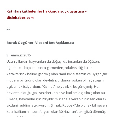
Katırları katledenler hakkında suç duyurusu –
diclehaber.com
**
Burak Özgüner, Vicdanî Ret Açıklaması
3 Temmuz 2015
Uzun yıllardır, hayvanları da doğayı da insanları da öğüten,
öğütmekte hiçbir sakınca görmeden, adaletsizliği birer
karakteristik haline getirmiş olan “malûm” sistemin ve uygarlığın
modern bir ürünü olan devletin, ordunun askeri olmayacağımı
açıklamak istiyordum. “Kısmet” ne yazık ki bugüneymiş: Her
devlette olduğu gibi, sınırları kanla ve katliamla çizilmiş olan bu
ülkede, hayvanlar için 20 yıldır mücadele veren bir insan olarak
vicdanî reddimi açıklıyorum. Şırnak, Roboskî’de bitmek bilmeyen
katır katliamının son furyası olan 30 Haziran’daki gözü dönmüş