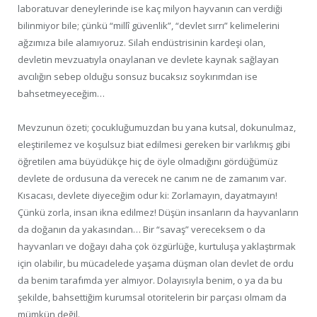
laboratuvar deneylerinde ise kaç milyon hayvanın can verdiği
bilinmiyor bile; çünkü “millî güvenlik”, “devlet sırrı” kelimelerini
ağzımıza bile alamıyoruz. Silah endüstrisinin kardeşi olan,
devletin mevzuatıyla onaylanan ve devlete kaynak sağlayan
avcılığın sebep olduğu sonsuz bucaksız soykırımdan ise
bahsetmeyeceğim…
Mevzunun özeti; çocukluğumuzdan bu yana kutsal, dokunulmaz,
eleştirilemez ve koşulsuz biat edilmesi gereken bir varlıkmış gibi
öğretilen ama büyüdükçe hiç de öyle olmadığını gördüğümüz
devlete de ordusuna da verecek ne canım ne de zamanım var.
Kısacası, devlete diyeceğim odur ki: Zorlamayın, dayatmayın!
Çünkü zorla, insan ikna edilmez! Düşün insanların da hayvanların
da doğanın da yakasından… Bir “savaş” vereceksem o da
hayvanları ve doğayı daha çok özgürlüğe, kurtuluşa yaklaştırmak
için olabilir, bu mücadelede yaşama düşman olan devlet de ordu
da benim tarafımda yer almıyor. Dolayısıyla benim, o ya da bu
şekilde, bahsettiğim kurumsal otoritelerin bir parçası olmam da
mümkün değil.