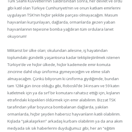
Türk Silahlı Kuvvetleri’nin saldırısından sonra, her devlet ve ordu
gibi katil olan Türkiye Cumhuriyeti’nin ve onun katliam emirlerini
uygulayan TSK’nin hiçbir şekilde parçası olmayacağım. Masum
hayvanları kurşunlayan, dağlarda, ormanlarda gezen yaban
hayvanlarının tepesine bomba yağdıran tüm ordulara lanet
okuyorum!
Militarist bir ülke olan; okulundan ailesine, iş hayatından
toplumdaki gündelik yaşantısına kadar tektipleştirilmek istenen
Türkiye’de ve hiçbir ülkede, hiçbir kademede emir-komuta
zincirine dahil olup üniforma giymeyeceğim ve elime silah
almayacağım. Çünkü biliyorum ki üniforma giydiğimde, bundan
tam 1284 gün önce olduğu gibi, Roboskî’de 34 insanı ve 59 katırı
katletmek için ya da sırf bir komutanı rahatsız ettiği için, kışlanın
etrafındaki köpekleri öldürmek için emir alabilirim. Bizzat TSK
tarafından yıllar boyunca bombalanan dağlarda, yakılan
ormanlarda, hiçbir şeyden habersiz hayvanların katili olabilirim.
Kışlada “şakalaşırken” arkadaş kurbanı olabilirim ya da ana akım
medyada sık sık haberlerini duyduğumuz gibi, her an “eğitim