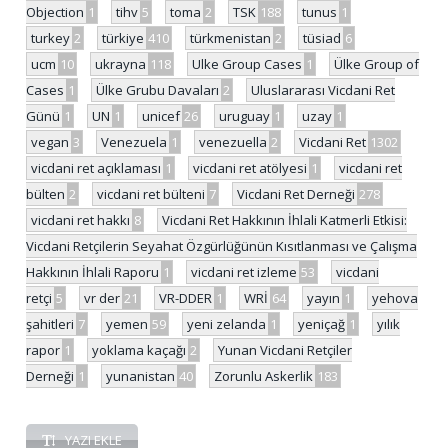
Objection
1
tihv
5
toma
2
TSK
188
tunus
1
turkey
2
türkiye
410
türkmenistan
2
tüsiad
6
ucm
10
ukrayna
118
Ulke Group Cases
1
Ülke Group of
Cases
1
Ülke Grubu Davaları
2
Uluslararası Vicdani Ret
Günü
1
UN
1
unicef
26
uruguay
1
uzay
1
vegan
3
Venezuela
1
venezuella
2
Vicdani Ret
1302
vicdani ret açıklaması
1
vicdani ret atölyesi
1
vicdani ret
bülten
2
vicdani ret bülteni
7
Vicdani Ret Derneği
278
vicdani ret hakkı
8
Vicdani Ret Hakkının İhlali Katmerli Etkisi:
Vicdani Retçilerin Seyahat Özgürlüğünün Kısıtlanması ve Çalışma
Hakkının İhlali Raporu
1
vicdani ret izleme
53
vicdani
retçi
5
vr der
21
VR-DDER
1
WRİ
64
yayın
1
yehova
şahitleri
7
yemen
59
yeni zelanda
1
yeniçağ
1
yılık
rapor
1
yoklama kaçağı
2
Yunan Vicdani Retçiler
Derneği
1
yunanistan
40
Zorunlu Askerlik
183
YAZI EKLE