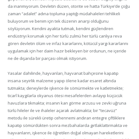
da inanmıyorum. Devletin düzen, otorite ve hatta Türkiye’de çoğu
zaman “adalet” adına topluma yaptığı müdahaleleri tehlikeli
buluyorum ve benim için tek düzenin anarşi olduğunu
söylüyorum. Kendini ayakta tutmak, kendini güçlendiren
endüstriyi korumak için her türlü zulmü her türlü canlıya reva
gören devletin ölüm ve infaz kararlarını, kötücül yargı kararlarını
uygulamak için her daim hazır bekleyen bir ordunun, ne içeride
ne de dışarıda bir parçası olmak istiyorum.
Yasalar dahilinde, hayvanları, hayvanat bahçesine kapatıp
insana seyirlik malzeme yapıp ölene kadar esaret altında
tutmakta; deneylerde işkence ile sömürmekte ve katletmekte;
ticarî kaygılarla okyanus ötesi mesafelerden avlayıp küçücük
havuzlara tıkmakta; insanın kan görme arzusu ve zevki uğruna
türlü hileler ile ve ihaleler açarak avlatmakta; bir “tecavüz”
metodu ile sürekli üretip cehennemi andıran entegre çiftliklere
kapatıp sömürdükten sonra mezbahalarda gırtlaklattırmakta ve
hayvanların, işkence ile öğretilen doğal olmayan hareketlerini