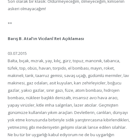
Son olarak bir klasik: Öldürmeyeceğim, ölmeyeceğim, kimsenin
askeri olmayacağım!
**
Barış B. Atal’ın Vicdanî Ret Açıklaması
03.07.2015
Balta, bıçak, mızrak, yay, kılıç, gürz, topuz, mancınık, tabanca,
tüfek, top, obüs, havan, torpido, el bombası, mayın, roket,
makineli, tank, taarruz gemisi, savaş uçağı, güdümlü mermiler, lav
makinesi, gaz odaları, asit kuyuları, kan zehirleyiciler, boğucu
gazlar, yakıcı gazlar, sinir gazı, füze, atom bombası, hidrojen
bombası, nükleer başlıklı denizaltı, insansız avcı hava aracı,
yapay virüsler, kitle imha salgınları, lazer atıcılar. Geçmişten
günümüze kullanılan yıkım araçları. Devletlerin, canlıları, dünyayı
yok etme konusunda birbiriyle sidik yarıştırırcasına kibirlendikleri,
yetmezmiş gibi medeniyetin gelişimi olarak lanse edilen silahlar.
Ne bu tür bir uygarlığı kabul ediyorum ne de bu uygarlığın