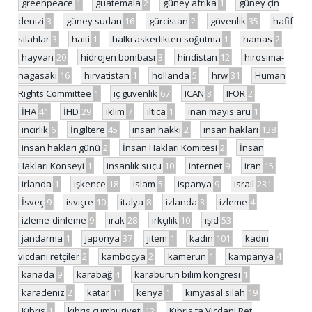
greenpeace
1
guatemala
2
güney afrika
1
güney çin
denizi
3
güney sudan
16
gürcistan
2
güvenlik
35
hafif
silahlar
3
haiti
1
halkı askerlikten soğutma
1
hamas
2
hayvan
20
hidrojen bombası
3
hindistan
12
hirosima-
nagasaki
16
hırvatistan
1
hollanda
5
hrw
31
Human
Rights Committee
1
iç güvenlik
67
ICAN
3
IFOR
2
İHA
41
İHD
29
iklim
7
iltica
1
inan mayıs aru
1
incirlik
6
İngiltere
45
insan hakkı
2
insan hakları
138
insan hakları günü
2
İnsan Hakları Komitesi
2
İnsan
Hakları Konseyi
1
insanlık suçu
10
internet
9
iran
15
irlanda
1
işkence
18
islam
5
ispanya
9
israil
231
İsveç
9
isviçre
10
italya
8
izlanda
3
izleme
4
izleme-dinleme
9
ırak
28
ırkçılık
10
ışid
53
jandarma
1
japonya
37
jitem
1
kadın
101
kadın
vicdani retçiler
2
kamboçya
2
kamerun
1
kampanya
4
kanada
9
karabağ
4
karaburun bilim kongresi
1
karadeniz
2
katar
11
kenya
1
kimyasal silah
19
Kıbrıs
1
kıbrıs cumhuriyeti
12
Kıbrıs'ta Vicdani Ret