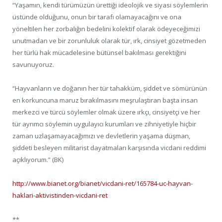
“Yaşamın, kendi türümüzün ürettiği ideolojik ve siyasi söylemlerin
üstünde olduğunu, onun bir tarafı olamayacağını ve ona
yöneltilen her zorbalığın bedelini kolektif olarak ödeyeceğimizi
unutmadan ve bir zorunluluk olarak tür, ırk, cinsiyet gözetmeden
her türlü hak mücadelesine bütünsel bakılması gerektiğini
savunuyoruz.
“Hayvanların ve doğanın her tür tahakküm, şiddet ve sömürünün
en korkuncuna maruz bırakılmasını meşrulaştıran başta insan
merkezci ve türcü söylemler olmak üzere ırkçı, cinsiyetçi ve her
tür ayrımcı söylemin uygulayıcı kurumları ve zihniyetiyle hiçbir
zaman uzlaşamayacağımızı ve devletlerin yaşama düşman,
şiddeti besleyen militarist dayatmaları karşısında vicdani reddimi
açıklıyorum.” (BK)
http://www.bianet.org/bianet/vicdani-ret/165784-uc-hayvan-
haklari-aktivistinden-vicdani-ret
**