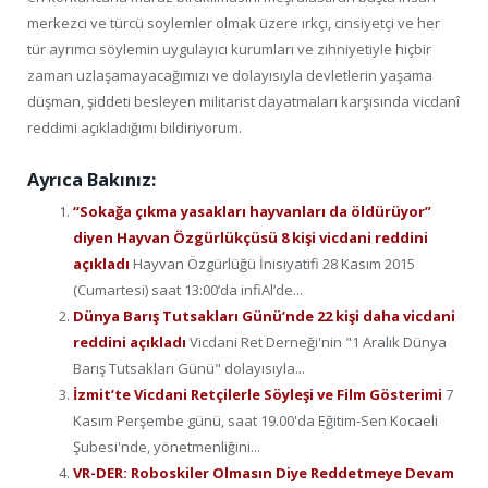
merkezci ve türcü soylemler olmak üzere ırkçı, cinsiyetçi ve her
tür ayrımcı söylemin uygulayıcı kurumları ve zihniyetiyle hiçbir
zaman uzlaşamayacağımızı ve dolayısıyla devletlerin yaşama
düşman, şiddeti besleyen militarist dayatmaları karşısında vicdanî
reddimi açıkladığımı bildiriyorum.
Ayrıca Bakınız:
“Sokağa çıkma yasakları hayvanları da öldürüyor”
diyen Hayvan Özgürlükçüsü 8 kişi vicdani reddini
açıkladı
Hayvan Özgürlüğü İnisiyatifi 28 Kasım 2015
(Cumartesi) saat 13:00’da infiAl’de...
Dünya Barış Tutsakları Günü’nde 22 kişi daha vicdani
reddini açıkladı
Vicdani Ret Derneği'nin "1 Aralık Dünya
Barış Tutsakları Günü" dolayısıyla...
İzmit’te Vicdani Retçilerle Söyleşi ve Film Gösterimi
7
Kasım Perşembe günü, saat 19.00'da Eğitim-Sen Kocaeli
Şubesi'nde, yönetmenliğini...
VR-DER: Roboskiler Olmasın Diye Reddetmeye Devam