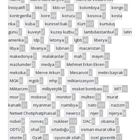
İnisiyatifi
1
kktc
3
kktc-vr
179
kolombiya
48
kongo
1
kontrgerilla
2
kore
49
korucu
30
kosova
1
kosta
rika
1
küba
2
küresel bak
1
Kürt
317
kurtuluş
günü
2
kuveyt
2
kuzey kutbu
4
lambdaistanbul
1
latin
amerika
1
ldp
1
letonya
1
lgbti
40
liberya
1
libya
11
litvanya
6
lübnan
3
macaristan
1
makedonya
1
malakanlar
3
mali
8
mayın
51
mazlumder
2
medya
25
Mehmet Erkin Ekren
1
meksika
1
Merve Arkun
1
Mesarvot
2
metin bayrak
2
MGK
9
mgsb
2
mhp
1
militarizasyon
1
Militarizm
123
milliyetçilik
7
misket bombası
10
MİT
12
mısır
16
mobese
1
monitor
1
mülteci
76
murat
kanatlı
21
myanmar
8
namibya
1
nato
107
nazizm
1
Netiwit Chotiphatphaisal
1
newroz
1
nijer
1
nijerya
8
nobel
9
norveç
3
nükleer
113
OAC
9
obama
2
ODTÜ
1
ohal
43
ortadoğu
15
osman murat ülke
2
otorite
1
Oyak
10
oyuncak silah
4
özel güvenlik
11