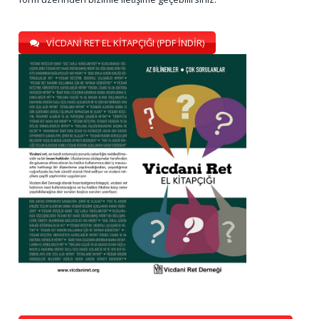
VİCDANİ RET EL KİTAPÇIĞI (PDF İNDİR)