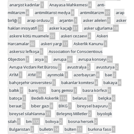
anarşist kadınlar
1
Anayasa Mahkemesi
4
anti-
militarizm
4
antimilitarist medya
8
antimilitarizm
97
arap
birliği
1
arap ordusu
2
arjantin
1
asker aileleri
1
asker
hakları inisiyatifi
15
asker kaçağı
31
asker uğurlama
18
askere kötü muamele
55
askeri cezaevi
4
Askeri
Harcamalar
92
askeri yargı
17
Askerlik Kanunu
1
askersiz lefkoşa
5
Association for Conscientious
Objection
1
asya
1
avrupa
41
avrupa konseyi
26
Avrupa Vicdani Ret Bürosu
2
avustralya
5
avusturya
2
AYİM
1
AYM
14
ayrımcılık
1
azerbaycan
8
bae
2
bahçeşehir üniversitesi
1
bakanlar komitesi
4
bakaya
8
baltık
7
barış
174
barış gemisi
1
basra körfezi
5
batoça
1
Bedelli Askerlik
114
belarus
13
belçika
6
beraat
1
biber gazı
8
BİKG
1
bireysel başvuru
2
bireysel silahlanma
71
Birleşmiş Milletler
2
biyolojik
silah
1
bm
172
bolivya
2
bosna hersek
2
Bulgaristan
3
bulletin
14
bülten
11
burkina faso
1