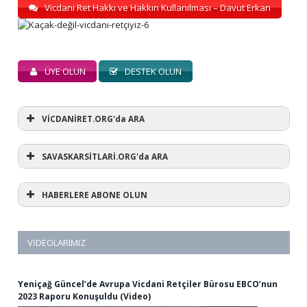
Vicdani Ret Hakkı ve Hakkın Kullanılması – Davut Erkan
ÜYE OLUN
DESTEK OLUN
VİCDANİRET.ORG'da ARA
SAVASKARSİTLARİ.ORG'da ARA
HABERLERE ABONE OLUN
VIDEOLARIMIZ
Yeniçağ Güncel’de Avrupa Vicdani Retçiler Bürosu EBCO’nun
2023 Raporu Konuşuldu (Video)