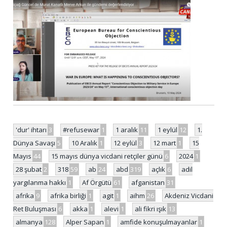
'dur' ihtarı
3
#refusewar
1
1 aralık
11
1 eylül
12
1.
Dünya Savaşı
5
10 Aralık
1
12 eylül
3
12 mart
1
15
Mayıs
44
15 mayıs dünya vicdani retçiler günü
6
2024
1
28 şubat
2
318
59
ab
24
abd
319
açlık
6
adil
yargılanma hakkı
1
Af Örgütü
61
afganistan
31
afrika
9
afrika birliği
1
agit
1
aihm
26
Akdeniz Vicdani
Ret Buluşması
6
akka
1
alevi
1
ali fikri ışık
13
almanya
128
Alper Sapan
1
amfide konuşulmayanlar
1