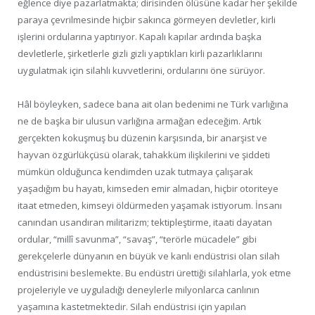
eğlence diye pazarlatmakta; dirisinden ölüsüne kadar her şekilde
paraya çevrilmesinde hiçbir sakınca görmeyen devletler, kirli
işlerini ordularına yaptırıyor. Kapalı kapılar ardında başka
devletlerle, şirketlerle gizli gizli yaptıkları kirli pazarlıklarını
uygulatmak için silahlı kuvvetlerini, ordularını öne sürüyor.
Hâl böyleyken, sadece bana ait olan bedenimi ne Türk varlığına
ne de başka bir ulusun varlığına armağan edeceğim. Artık
gerçekten kokuşmuş bu düzenin karşısında, bir anarşist ve
hayvan özgürlükçüsü olarak, tahakküm ilişkilerini ve şiddeti
mümkün olduğunca kendimden uzak tutmaya çalışarak
yaşadığım bu hayatı, kimseden emir almadan, hiçbir otoriteye
itaat etmeden, kimseyi öldürmeden yaşamak istiyorum. İnsanı
canından usandıran militarizm; tektipleştirme, itaati dayatan
ordular, “millî savunma”, “savaş”, “terörle mücadele” gibi
gerekçelerle dünyanın en büyük ve kanlı endüstrisi olan silah
endüstrisini beslemekte. Bu endüstri ürettiği silahlarla, yok etme
projeleriyle ve uyguladığı deneylerle milyonlarca canlının
yaşamına kastetmektedir. Silah endüstrisi için yapılan