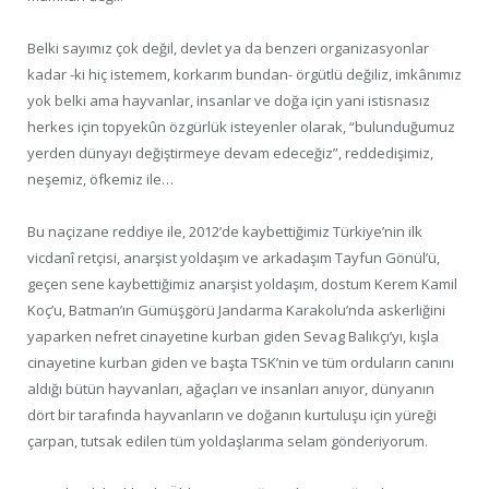
Belki sayımız çok değil, devlet ya da benzeri organizasyonlar
kadar -ki hiç istemem, korkarım bundan- örgütlü değiliz, imkânımız
yok belki ama hayvanlar, insanlar ve doğa için yani istisnasız
herkes için topyekûn özgürlük isteyenler olarak, “bulunduğumuz
yerden dünyayı değiştirmeye devam edeceğiz”, reddedişimiz,
neşemiz, öfkemiz ile…
Bu naçizane reddiye ile, 2012’de kaybettiğimiz Türkiye’nin ilk
vicdanî retçisi, anarşist yoldaşım ve arkadaşım Tayfun Gönül’ü,
geçen sene kaybettiğimiz anarşist yoldaşım, dostum Kerem Kamil
Koç’u, Batman’ın Gümüşgörü Jandarma Karakolu’nda askerliğini
yaparken nefret cinayetine kurban giden Sevag Balıkçı’yı, kışla
cinayetine kurban giden ve başta TSK’nin ve tüm orduların canını
aldığı bütün hayvanları, ağaçları ve insanları anıyor, dünyanın
dört bir tarafında hayvanların ve doğanın kurtuluşu için yüreği
çarpan, tutsak edilen tüm yoldaşlarıma selam gönderiyorum.