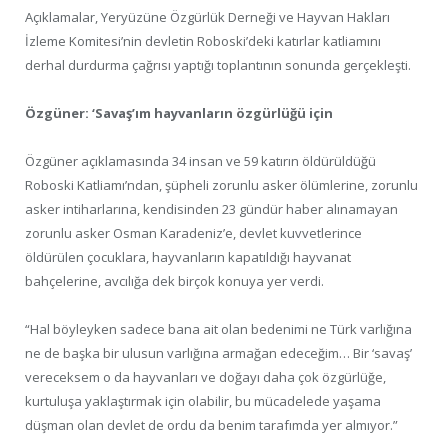
Açıklamalar, Yeryüzüne Özgürlük Derneği ve Hayvan Hakları
İzleme Komitesi’nin devletin Roboski’deki katırlar katliamını
derhal durdurma çağrısı yaptığı toplantının sonunda gerçekleşti.
Özgüner: ‘Savaş’ım hayvanların özgürlüğü için
Özgüner açıklamasında 34 insan ve 59 katırın öldürüldüğü
Roboski Katliamı’ndan, şüpheli zorunlu asker ölümlerine, zorunlu
asker intiharlarına, kendisinden 23 gündür haber alınamayan
zorunlu asker Osman Karadeniz’e, devlet kuvvetlerince
öldürülen çocuklara, hayvanların kapatıldığı hayvanat
bahçelerine, avcılığa dek birçok konuya yer verdi.
“Hal böyleyken sadece bana ait olan bedenimi ne Türk varlığına
ne de başka bir ulusun varlığına armağan edeceğim… Bir ‘savaş’
vereceksem o da hayvanları ve doğayı daha çok özgürlüğe,
kurtuluşa yaklaştırmak için olabilir, bu mücadelede yaşama
düşman olan devlet de ordu da benim tarafımda yer almıyor.”