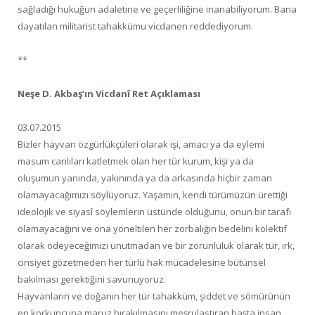
sağladığı hukuğun adaletine ve geçerliliğine inanabiliyorum. Bana
dayatılan militarist tahakkümu vicdanen reddediyorum.
**
Neşe D. Akbaş’ın Vicdanî Ret Açıklaması
03.07.2015
Bizler hayvan özgürlükçüleri olarak işi, amacı ya da eylemi
masum canlıları katletmek olan her tür kurum, kişi ya da
oluşumun yanında, yakınında ya da arkasında hiçbir zaman
olamayacağımızı söylüyoruz. Yaşamın, kendi türümüzün ürettiği
ideolojik ve siyasî söylemlerin üstünde olduğunu, onun bir tarafı
olamayacağını ve ona yöneltilen her zorbalığın bedelini kolektif
olarak ödeyeceğimizi unutmadan ve bir zorunluluk olarak tür, ırk,
cinsiyet gözetmeden her türlü hak mücadelesine bütünsel
bakılması gerektiğini savunuyoruz.
Hayvanların ve doğanın her tür tahakküm, şiddet ve sömürünün
en korkuncuna maruz bırakılmasını meşrulastıran başta insan