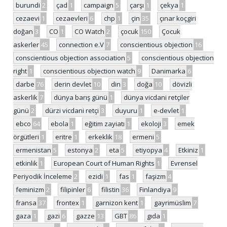
burundi
2
çad
1
campaign
5
çarşı
1
çekya
1
cezaevi
1
cezaevleri
6
chp
1
çin
35
çınar koçgiri
doğan
3
CO
1
CO Watch
2
çocuk
150
Çocuk
askerler
45
connection e.V
7
conscientious objection
16
conscientious objection association
5
conscientious objection
right
1
conscientious objection watch
9
Danimarka
6
darbe
76
derin devlet
10
din
3
doğa
10
dövizli
askerlik
7
dünya barış günü
1
dünya vicdani retçiler
günü
2
dürzi vicdani retçi
3
duyuru
1
e-devlet
1
ebco
64
ebola
1
eğitim zayiatı
1
ekoloji
3
emek
örgütleri
1
eritre
1
erkeklik
18
ermeni
5
ermenistan
5
estonya
2
eta
5
etiyopya
4
Etkiniz
1
etkinlik
1
European Court of Human Rights
1
Evrensel
Periyodik İnceleme
2
ezidi
1
fas
1
faşizm
4
feminizm
2
filipinler
6
filistin
36
Finlandiya
9
fransa
37
frontex
1
garnizon kent
1
gayrimüslim
7
gaza
1
gazi
6
gazze
13
GBT
86
gıda
1