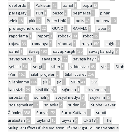
özel ordu
4
Pakistan
12
panel
1
papa
12
paraguay
1
PEN
1
pesco
2
peşmerge
1
pınar
selek
18
pkk
12
Polen Ünlü
1
polis
43
polonya
10
profesyonel ordu
22
QUNO
2
RAMALC
1
rapor
5
raporlama
1
report
3
roboski
34
robot
15
rojava
39
romanya
3
röportaj
2
rusya
150
sağlık
1
sahel
1
Savaş
190
savaş karşıtı
420
savaş karşıtlığı
3
savaş oyunu
2
savaş suçu
77
savaşa hayır
1
şehitlik
56
sergi
1
siber
5
şiddetsizlik
45
şiir
4
Silah
- Yerli
162
silah projeleri
5
Silah ticareti
256
Silahlanma
114
şili
1
şiö
1
SIPRI
41
Sivil
İtaatsizlik
29
sivil ölüm
5
sığınma
1
sıkıyönetim
1
sırbistan
1
somali
8
sosyal medya
8
soykırım
15
sözleşmeli er
17
srilanka
2
sudan
12
Şüpheli Asker
Ölümleri
358
Suriye
172
Suruç Katliamı
1
suudi
arabistan
45
tayland
16
tayvan
4
tck 318
1
The
Multiplier Effect Of The Violation Of The Right To Conscientious