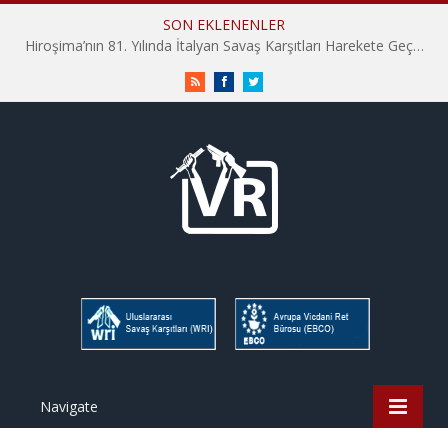
SON EKLENENLER
Hiroşima’nın 81. Yılında İtalyan Savaş Karşıtları Harekete Geçti: “Hatırlamak yeterli değil”
RSS
Facebook
Twitter
Navigate