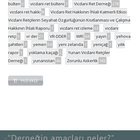
bülten
2
vicdani ret bülteni
7
Vicdani Ret Derneği
278
vicdani ret hakkı
8
Vicdani Ret Hakkının İhlali Katmerli Etkisi:
Vicdani Retçilerin Seyahat Özgürlüğünün Kısıtlanması ve Çalışma
Hakkının İhlali Raporu
1
vicdani ret izleme
53
vicdani
retçi
5
vr der
21
VR-DDER
1
WRİ
64
yayın
1
yehova
şahitleri
7
yemen
59
yeni zelanda
1
yeniçağ
1
yılık
rapor
1
yoklama kaçağı
2
Yunan Vicdani Retçiler
Derneği
1
yunanistan
40
Zorunlu Askerlik
183
YAZI EKLE