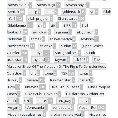
savaş oyunu
2
savaş suçu
77
savaşa hayır
1
şehitlik
56
sergi
1
siber
5
şiddetsizlik
45
şiir
4
Silah
- Yerli
162
silah projeleri
5
Silah ticareti
256
Silahlanma
114
şili
1
şiö
1
SIPRI
41
Sivil
İtaatsizlik
29
sivil ölüm
5
sığınma
1
sıkıyönetim
1
sırbistan
1
somali
8
sosyal medya
8
soykırım
15
sözleşmeli er
17
srilanka
2
sudan
12
Şüpheli Asker
Ölümleri
358
Suriye
172
Suruç Katliamı
1
suudi
arabistan
45
tayland
16
tayvan
4
tck 318
1
The
Multiplier Effect Of The Violation Of The Right To Conscientious
Objection
1
tihv
5
toma
2
TSK
188
tunus
1
turkey
2
türkiye
410
türkmenistan
2
tüsiad
6
ucm
10
ukrayna
118
Ulke Group Cases
1
Ülke Group of
Cases
1
Ülke Grubu Davaları
2
Uluslararası Vicdani Ret
Günü
1
UN
1
unicef
26
uruguay
1
uzay
1
vegan
3
Venezuela
1
venezuella
2
Vicdani Ret
1302
vicdani ret açıklaması
1
vicdani ret atölyesi
1
vicdani ret