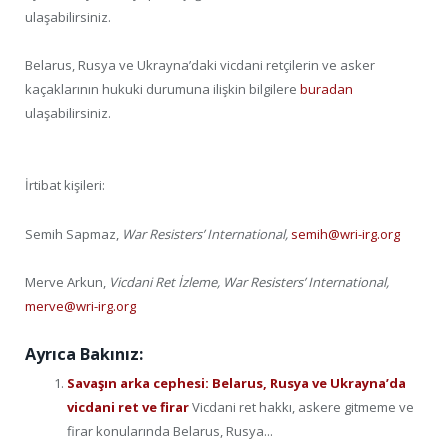
ulaşabilirsiniz.
Belarus, Rusya ve Ukrayna’daki vicdani retçilerin ve asker
kaçaklarının hukuki durumuna ilişkin bilgilere
buradan
ulaşabilirsiniz.
İrtibat kişileri
:
Semih Sapmaz,
War Resisters’ International,
semih@wri-irg.org
Merve Arkun,
Vicdani Ret İzleme, War Resisters’ International,
merve@wri-irg.org
Ayrıca Bakınız:
Savaşın arka cephesi: Belarus, Rusya ve Ukrayna’da
vicdani ret ve firar
Vicdani ret hakkı, askere gitmeme ve
firar konularında Belarus, Rusya...