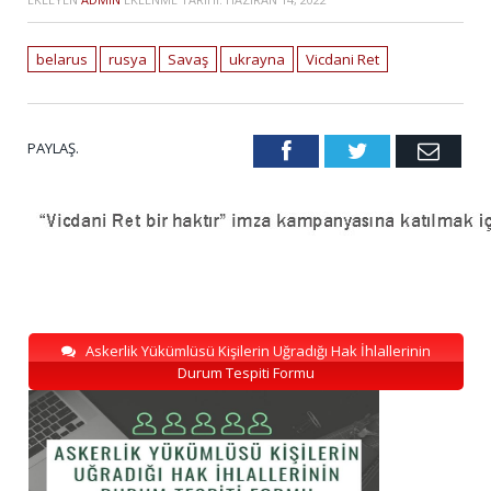
belarus
rusya
Savaş
ukrayna
Vicdani Ret
PAYLAŞ.
Facebook
Twitter
Emai
Askerlik Yükümlüsü Kişilerin Uğradığı Hak İhlallerinin
Durum Tespiti Formu