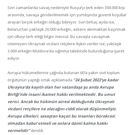
Son zamanlarda savaş nedeniyle Rusya’yı terk eden 300.000 kişi
arasında, savaşa gönderilmemek için yurtdışında güvenli koşullar
arayan birçok erkeğin olduğu biliniyor. Son birkaç ayda ise,
Belarus’tan yaklaşık 20.000 erkeğin, askere alınmaktan kaçınmak
için ülkeyi terk ettiği bilgisi mevcut. Bu savaşta savaşmak
istemeyen Ukraynalı vicdani retçilere ilişkin veriler ise, yaklaşık
3.000 erkeğin Moldova’da sığınma talebinde bulunduğuna işaret
ediyor.
Avrupa hükümetlerine çağrıda bulunan 60’a yakın sivil toplum
örgütünün yaptığı ortak açıklamada
“24 Şubat 2022’ye kadar
Ukrayna’da kayıtlı olan her vatandaşa şu anda Avrupa
Birliği’nde insani ikamet hakkı verilmektedir. Bu umut
verici. Ancak bu hükmün süresi dolduğunda Ukraynalı
vicdani retçilere ne olacağını ciddi olarak düşünmeliyiz.
Avrupa ülkeleri, savaştan kaçan bu insanları bürokrasi
olmadan kabul etmeli ve onlara daimi kalma hakkı
vermelidir”
denildi.