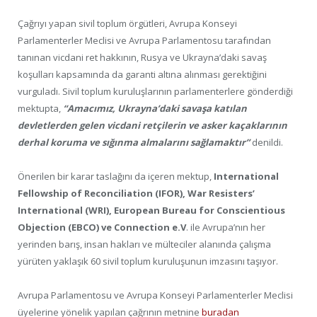
Çağrıyı yapan sivil toplum örgütleri, Avrupa Konseyi
Parlamenterler Meclisi ve Avrupa Parlamentosu tarafından
tanınan vicdani ret hakkının, Rusya ve Ukrayna’daki savaş
koşulları kapsamında da garanti altına alınması gerektiğini
vurguladı. Sivil toplum kuruluşlarının parlamenterlere gönderdiği
mektupta,
“Amacımız, Ukrayna’daki savaşa katılan
devletlerden gelen vicdani retçilerin ve asker kaçaklarının
derhal koruma ve sığınma almalarını sağlamaktır”
denildi.
Önerilen bir karar taslağını da içeren mektup,
International
Fellowship of Reconciliation (IFOR), War Resisters’
International (WRI), European Bureau for Conscientious
Objection (EBCO) ve Connection e.V
. ile Avrupa’nın her
yerinden barış, insan hakları ve mülteciler alanında çalışma
yürüten yaklaşık 60 sivil toplum kuruluşunun imzasını taşıyor.
Avrupa Parlamentosu ve Avrupa Konseyi Parlamenterler Meclisi
üyelerine yönelik yapılan çağrının metnine
buradan