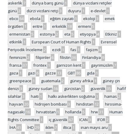
askerlik
7
dünya barış günü
1
dünya vicdani retçiler
günü
2
dürzi vicdani retçi
3
duyuru
1
e-devlet
1
ebco
64
ebola
1
eğitim zayiatı
1
ekoloji
3
emek
örgütleri
1
eritre
1
erkeklik
18
ermeni
5
ermenistan
5
estonya
2
eta
5
etiyopya
4
Etkiniz
1
etkinlik
1
European Court of Human Rights
1
Evrensel
Periyodik İnceleme
2
ezidi
1
fas
1
faşizm
4
feminizm
2
filipinler
6
filistin
36
Finlandiya
9
fransa
37
frontex
1
garnizon kent
1
gayrimüslim
7
gaza
1
gazi
6
gazze
13
GBT
86
gıda
1
greenpeace
1
guatemala
2
güney afrika
1
güney çin
denizi
3
güney sudan
16
gürcistan
2
güvenlik
35
hafif
silahlar
3
haiti
1
halkı askerlikten soğutma
1
hamas
2
hayvan
20
hidrojen bombası
3
hindistan
12
hirosima-
nagasaki
16
hırvatistan
1
hollanda
5
hrw
31
Human
Rights Committee
1
iç güvenlik
67
ICAN
3
IFOR
2
İHA
41
İHD
29
iklim
7
iltica
1
inan mayıs aru
1