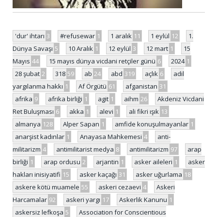
'dur' ihtarı
3
#refusewar
1
1 aralık
11
1 eylül
12
1.
Dünya Savaşı
5
10 Aralık
1
12 eylül
3
12 mart
1
15
Mayıs
44
15 mayıs dünya vicdani retçiler günü
6
2024
1
28 şubat
2
318
59
ab
24
abd
319
açlık
6
adil
yargılanma hakkı
1
Af Örgütü
61
afganistan
31
afrika
9
afrika birliği
1
agit
1
aihm
26
Akdeniz Vicdani
Ret Buluşması
6
akka
1
alevi
1
ali fikri ışık
13
almanya
128
Alper Sapan
1
amfide konuşulmayanlar
1
anarşist kadınlar
1
Anayasa Mahkemesi
4
anti-
militarizm
4
antimilitarist medya
8
antimilitarizm
97
arap
birliği
1
arap ordusu
2
arjantin
1
asker aileleri
1
asker
hakları inisiyatifi
15
asker kaçağı
31
asker uğurlama
18
askere kötü muamele
55
askeri cezaevi
4
Askeri
Harcamalar
92
askeri yargı
17
Askerlik Kanunu
1
askersiz lefkoşa
5
Association for Conscientious