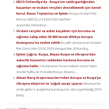
EBCO Finlandiya’da : Rusya’nın saldırganlığından
kaçanları ve vicdani retçileri desteklemek için Genel
Kurul, Basın Toplantısı ve Eylem
Avrupa Vicdani Ret
Bürosu (EBCO), 2-6 Eylül 2022 tarihleri
arasında, Helsinki'yi...
Vicdani retçiler ve asker kaçakları için koruma ve
sığınma talep eden 50.000 imzalı dilekçe Avrupa
Komisyonu’na teslim edildi
Bu yılki Uluslararası Vicdani
Ret Günü'nde (15.05.2023) Avrupa'dan 30 kuruluş...
Eylem Çağrısı: Rusya, Beyaz Rusya ve Ukrayna’dan
askerlik hizmetini reddeden herkese koruma ve
sığınma hakkı
“Uluslararası İnsan Hakları Günü”nden
önceki hafta (4-10 Aralık) Rusya, Belarus...
Alman Barış Araştırmacıları’ndan Avrupa ve Rusya’ya
Ukrayna eleştirisi ve ‘soğuk savaş’ uyarısı
Almanya’nın
önde gelen 5 araştırma kuruluşunun dün yayımladığı 2014
Barış...
EKLEYEN
ADMIN
EKLENME TARIHI:
HAZIRAN 14, 2022