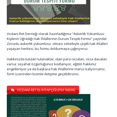
Vicdani Ret Derneği olarak hazırladığımız “Askerlik Yükümlüsü
Kişilerin Uğradığı Hak İhlallerinin Durum Tespiti Formu” yayında!
Zorunlu askerlik yükümlüsü olması sebebiyle çeşitli hak ihlalleri
yaşayan herkesi, bu formu doldurmaya çağırıyoruz.
Hakkınızda tutulan tutanaklar, idari para cezaları, ceza davaları
varsa; seyahat özgürlüğünüz kısıtlanıyor, eğitim hakkınız
engelleniyor ya da başkaca hak ihlallerine maruz kalıyorsanız,
form üzerinden bizimle iletişime geçebilirsiniz.
VİCDANİ RET EL KİTAPÇIĞI (PDF İNDİR)