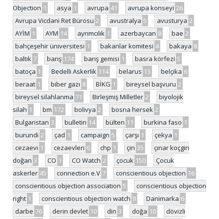
Objection
1
asya
1
avrupa
41
avrupa konseyi
26
Avrupa Vicdani Ret Bürosu
2
avustralya
5
avusturya
2
AYİM
1
AYM
14
ayrımcılık
1
azerbaycan
8
bae
2
bahçeşehir üniversitesi
1
bakanlar komitesi
4
bakaya
8
baltık
7
barış
174
barış gemisi
1
basra körfezi
5
batoça
1
Bedelli Askerlik
114
belarus
13
belçika
6
beraat
1
biber gazı
8
BİKG
1
bireysel başvuru
2
bireysel silahlanma
71
Birleşmiş Milletler
2
biyolojik
silah
1
bm
172
bolivya
2
bosna hersek
2
Bulgaristan
3
bulletin
14
bülten
11
burkina faso
1
burundi
2
çad
1
campaign
5
çarşı
1
çekya
1
cezaevi
1
cezaevleri
6
chp
1
çin
35
çınar koçgiri
doğan
3
CO
1
CO Watch
2
çocuk
150
Çocuk
askerler
45
connection e.V
7
conscientious objection
16
conscientious objection association
5
conscientious objection
right
1
conscientious objection watch
9
Danimarka
6
darbe
76
derin devlet
10
din
3
doğa
10
dövizli