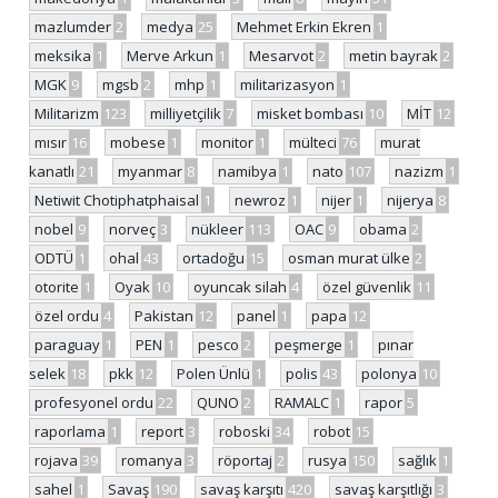
mazlumder
2
medya
25
Mehmet Erkin Ekren
1
meksika
1
Merve Arkun
1
Mesarvot
2
metin bayrak
2
MGK
9
mgsb
2
mhp
1
militarizasyon
1
Militarizm
123
milliyetçilik
7
misket bombası
10
MİT
12
mısır
16
mobese
1
monitor
1
mülteci
76
murat
kanatlı
21
myanmar
8
namibya
1
nato
107
nazizm
1
Netiwit Chotiphatphaisal
1
newroz
1
nijer
1
nijerya
8
nobel
9
norveç
3
nükleer
113
OAC
9
obama
2
ODTÜ
1
ohal
43
ortadoğu
15
osman murat ülke
2
otorite
1
Oyak
10
oyuncak silah
4
özel güvenlik
11
özel ordu
4
Pakistan
12
panel
1
papa
12
paraguay
1
PEN
1
pesco
2
peşmerge
1
pınar
selek
18
pkk
12
Polen Ünlü
1
polis
43
polonya
10
profesyonel ordu
22
QUNO
2
RAMALC
1
rapor
5
raporlama
1
report
3
roboski
34
robot
15
rojava
39
romanya
3
röportaj
2
rusya
150
sağlık
1
sahel
1
Savaş
190
savaş karşıtı
420
savaş karşıtlığı
3