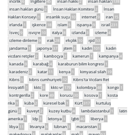
incirlik
6
İngiltere
45
insan hakkı
2
insan hakları
138
insan hakları günü
2
İnsan Hakları Komitesi
2
İnsan
Hakları Konseyi
1
insanlık suçu
10
internet
9
iran
15
irlanda
1
işkence
18
islam
5
ispanya
9
israil
231
İsveç
9
isviçre
10
italya
8
izlanda
3
izleme
4
izleme-dinleme
9
ırak
28
ırkçılık
10
ışid
53
jandarma
1
japonya
37
jitem
1
kadın
101
kadın
vicdani retçiler
2
kamboçya
2
kamerun
1
kampanya
4
kanada
9
karabağ
4
karaburun bilim kongresi
1
karadeniz
2
katar
11
kenya
1
kimyasal silah
19
Kıbrıs
1
kıbrıs cumhuriyeti
12
Kıbrıs'ta Vicdani Ret
İnisiyatifi
1
kktc
3
kktc-vr
179
kolombiya
48
kongo
1
kontrgerilla
2
kore
49
korucu
30
kosova
1
kosta
rika
1
küba
2
küresel bak
1
Kürt
317
kurtuluş
günü
2
kuveyt
2
kuzey kutbu
4
lambdaistanbul
1
latin
amerika
1
ldp
1
letonya
1
lgbti
40
liberya
1
libya
11
litvanya
6
lübnan
3
macaristan
1
makedonya
1
malakanlar
3
mali
8
mayın
51