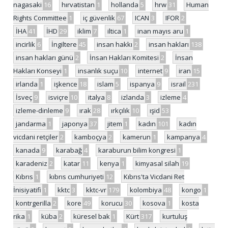
nagasaki
16
hırvatistan
1
hollanda
5
hrw
31
Human
Rights Committee
1
iç güvenlik
67
ICAN
3
IFOR
2
İHA
41
İHD
29
iklim
7
iltica
1
inan mayıs aru
1
incirlik
6
İngiltere
45
insan hakkı
2
insan hakları
138
insan hakları günü
2
İnsan Hakları Komitesi
2
İnsan
Hakları Konseyi
1
insanlık suçu
10
internet
9
iran
15
irlanda
1
işkence
18
islam
5
ispanya
9
israil
231
İsveç
9
isviçre
10
italya
8
izlanda
3
izleme
4
izleme-dinleme
9
ırak
28
ırkçılık
10
ışid
53
jandarma
1
japonya
37
jitem
1
kadın
101
kadın
vicdani retçiler
2
kamboçya
2
kamerun
1
kampanya
4
kanada
9
karabağ
4
karaburun bilim kongresi
1
karadeniz
2
katar
11
kenya
1
kimyasal silah
19
Kıbrıs
1
kıbrıs cumhuriyeti
12
Kıbrıs'ta Vicdani Ret
İnisiyatifi
1
kktc
3
kktc-vr
179
kolombiya
48
kongo
1
kontrgerilla
2
kore
49
korucu
30
kosova
1
kosta
rika
1
küba
2
küresel bak
1
Kürt
317
kurtuluş