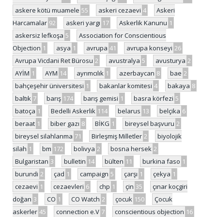
askere kötü muamele
55
askeri cezaevi
4
Askeri
Harcamalar
92
askeri yargı
17
Askerlik Kanunu
1
askersiz lefkoşa
5
Association for Conscientious
Objection
1
asya
1
avrupa
41
avrupa konseyi
26
Avrupa Vicdani Ret Bürosu
2
avustralya
5
avusturya
2
AYİM
1
AYM
14
ayrımcılık
1
azerbaycan
8
bae
2
bahçeşehir üniversitesi
1
bakanlar komitesi
4
bakaya
8
baltık
7
barış
174
barış gemisi
1
basra körfezi
5
batoça
1
Bedelli Askerlik
114
belarus
13
belçika
6
beraat
1
biber gazı
8
BİKG
1
bireysel başvuru
2
bireysel silahlanma
71
Birleşmiş Milletler
2
biyolojik
silah
1
bm
172
bolivya
2
bosna hersek
2
Bulgaristan
3
bulletin
14
bülten
11
burkina faso
1
burundi
2
çad
1
campaign
5
çarşı
1
çekya
1
cezaevi
1
cezaevleri
6
chp
1
çin
35
çınar koçgiri
doğan
3
CO
1
CO Watch
2
çocuk
150
Çocuk
askerler
45
connection e.V
7
conscientious objection
16