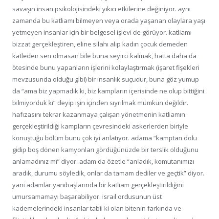
savaşın insan psikolojisindeki yıkıcı etkilerine değiniyor. aynı
zamanda bu katliamı bilmeyen veya orada yaşanan olaylara yaşı
yetmeyen insanlar için bir belgesel işlevi de görüyor. katliamı
bizzat gerçekleştiren, eline silahı alıp kadın çocuk demeden
katleden sen olmasan bile buna seyirci kalmak, hatta daha da
ötesinde bunu yapanların işlerini kolaylaştırmak (işaret fişekleri
mevzusunda olduğu gibi) bir insanlık suçudur, buna göz yumup
da “ama biz yapmadık ki, biz kampların içerisinde ne olup bittiğini
bilmiyorduk ki” deyip işin içinden sıyrılmak mümkün değildir.
hafızasını tekrar kazanmaya çalışan yönetmenin katliamın
gerçekleştirildiği kampların çevresindeki askerlerden biriyle
konuştuğu bölüm bunu çok iyi anlatıyor. adama “kamptan dolu
gidip boş dönen kamyonları gördüğünüzde bir terslik olduğunu
anlamadınız mı” diyor. adam da özetle “anladık, komutanımızı
aradık, durumu söyledik, onlar da tamam dediler ve geçtik” diyor.
yani adamlar yanıbaşlarında bir katliam gerçekleştirildiğini
umursamamayı başarabiliyor. israil ordusunun üst
kademelerindeki insanlar tabii ki olan bitenin farkında ve