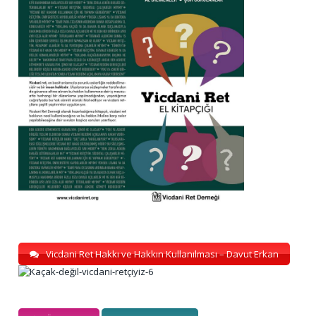
Vicdani Ret Hakkı ve Hakkın Kullanılması – Davut Erkan