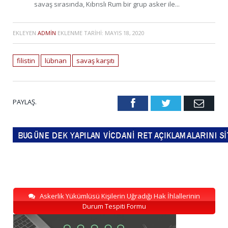
savaş sırasında, Kıbrıslı Rum bir grup asker ile...
EKLEYEN
ADMIN
EKLENME TARIHI:
MAYIS 18, 2020
filistin
lübnan
savaş karşıtı
PAYLAŞ.
Facebook
Twitter
Emai
Askerlik Yükümlüsü Kişilerin Uğradığı Hak İhlallerinin
Durum Tespiti Formu