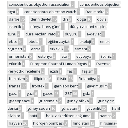
conscientious objection association
5
conscientious objection
right
1
conscientious objection watch
9
Danimarka
6
darbe
76
derin devlet
10
din
3
doğa
10
dövizli
askerlik
7
dünya barış günü
1
dünya vicdani retçiler
günü
2
dürzi vicdani retçi
3
duyuru
1
e-devlet
1
ebco
64
ebola
1
eğitim zayiatı
1
ekoloji
3
emek
örgütleri
1
eritre
1
erkeklik
18
ermeni
5
ermenistan
5
estonya
2
eta
5
etiyopya
4
Etkiniz
1
etkinlik
1
European Court of Human Rights
1
Evrensel
Periyodik İnceleme
2
ezidi
1
fas
1
faşizm
4
feminizm
2
filipinler
6
filistin
36
Finlandiya
9
fransa
37
frontex
1
garnizon kent
1
gayrimüslim
7
gaza
1
gazi
6
gazze
13
GBT
86
gıda
1
greenpeace
1
guatemala
2
güney afrika
1
güney çin
denizi
3
güney sudan
16
gürcistan
2
güvenlik
35
hafif
silahlar
3
haiti
1
halkı askerlikten soğutma
1
hamas
2
hayvan
20
hidrojen bombası
3
hindistan
12
hirosima-