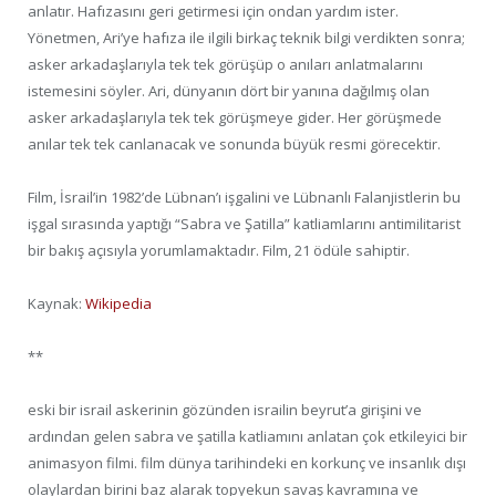
anlatır. Hafızasını geri getirmesi için ondan yardım ister.
Yönetmen, Ari’ye hafıza ile ilgili birkaç teknik bilgi verdikten sonra;
asker arkadaşlarıyla tek tek görüşüp o anıları anlatmalarını
istemesini söyler. Ari, dünyanın dört bir yanına dağılmış olan
asker arkadaşlarıyla tek tek görüşmeye gider. Her görüşmede
anılar tek tek canlanacak ve sonunda büyük resmi görecektir.
Film, İsrail’in 1982’de Lübnan’ı işgalini ve Lübnanlı Falanjistlerin bu
işgal sırasında yaptığı “Sabra ve Şatilla” katliamlarını antimilitarist
bir bakış açısıyla yorumlamaktadır. Film, 21 ödüle sahiptir.
Kaynak:
Wikipedia
**
eski bir israil askerinin gözünden israilin beyrut’a girişini ve
ardından gelen sabra ve şatilla katliamını anlatan çok etkileyici bir
animasyon filmi. film dünya tarihindeki en korkunç ve insanlık dışı
olaylardan birini baz alarak topyekun savaş kavramına ve