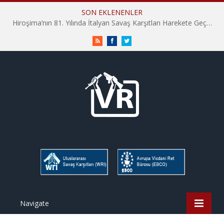
SON EKLENENLER
Hiroşima’nın 81. Yılında İtalyan Savaş Karşıtları Harekete Geçti: “Hatırlamak yeterli değil”
RSS
Facebook
Twitter
Navigate