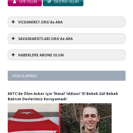
ÜYE OLUN
DESTEK OLUN
VİCDANİRET.ORG'da ARA
SAVASKARSİTLARİ.ORG'da ARA
HABERLERE ABONE OLUN
VIDEOLARIMIZ
KKTC’de Ölen Asker için ‘İhmal’ İddiası! ‘El Bebek Gül Bebek
Baktım Devletimiz Koruyamadı’