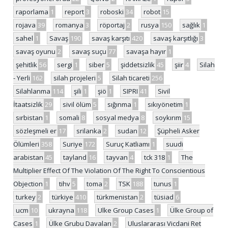
raporlama
1
report
3
roboski
34
robot
15
rojava
39
romanya
3
röportaj
2
rusya
150
sağlık
1
sahel
1
Savaş
190
savaş karşıtı
420
savaş karşıtlığı
3
savaş oyunu
2
savaş suçu
77
savaşa hayır
1
şehitlik
56
sergi
1
siber
5
şiddetsizlik
45
şiir
4
Silah
- Yerli
162
silah projeleri
5
Silah ticareti
256
Silahlanma
114
şili
1
şiö
1
SIPRI
41
Sivil
İtaatsizlik
29
sivil ölüm
5
sığınma
1
sıkıyönetim
1
sırbistan
1
somali
8
sosyal medya
8
soykırım
15
sözleşmeli er
17
srilanka
2
sudan
12
Şüpheli Asker
Ölümleri
358
Suriye
172
Suruç Katliamı
1
suudi
arabistan
45
tayland
16
tayvan
4
tck 318
1
The
Multiplier Effect Of The Violation Of The Right To Conscientious
Objection
1
tihv
5
toma
2
TSK
188
tunus
1
turkey
2
türkiye
410
türkmenistan
2
tüsiad
6
ucm
10
ukrayna
118
Ulke Group Cases
1
Ülke Group of
Cases
1
Ülke Grubu Davaları
2
Uluslararası Vicdani Ret