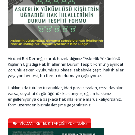
Vicdani Ret Derneği olarak hazırladığımız “Askerlik Yükümlüsü
Kişilerin Uğradığı Hak İhlallerinin Durum Tespiti Formu” yayında!
Zorunlu askerlik yükümlüsü olması sebebiyle çeşitli hak ihlalleri
yaşayan herkesi, bu formu doldurmaya çağırıyoruz.
Hakkınızda tutulan tutanaklar, idari para cezaları, ceza davaları
varsa; seyahat özgürlüğünüz kısıtlanıyor, eğitim hakkınız
engelleniyor ya da başkaca hak ihlallerine maruz kalıyorsanız,
form üzerinden bizimle iletişime geçebilirsiniz.
VİCDANİ RET EL KİTAPÇIĞI (PDF İNDİR)