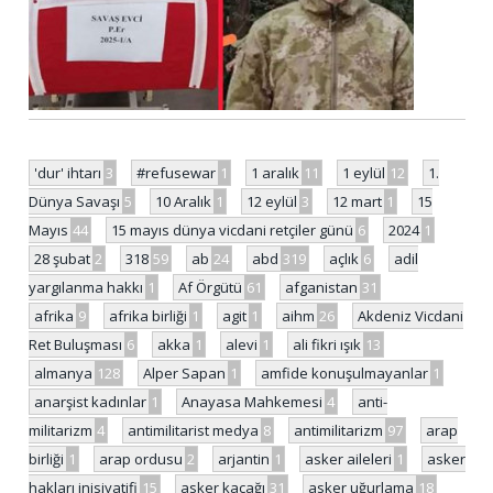
'dur' ihtarı
3
#refusewar
1
1 aralık
11
1 eylül
12
1.
Dünya Savaşı
5
10 Aralık
1
12 eylül
3
12 mart
1
15
Mayıs
44
15 mayıs dünya vicdani retçiler günü
6
2024
1
28 şubat
2
318
59
ab
24
abd
319
açlık
6
adil
yargılanma hakkı
1
Af Örgütü
61
afganistan
31
afrika
9
afrika birliği
1
agit
1
aihm
26
Akdeniz Vicdani
Ret Buluşması
6
akka
1
alevi
1
ali fikri ışık
13
almanya
128
Alper Sapan
1
amfide konuşulmayanlar
1
anarşist kadınlar
1
Anayasa Mahkemesi
4
anti-
militarizm
4
antimilitarist medya
8
antimilitarizm
97
arap
birliği
1
arap ordusu
2
arjantin
1
asker aileleri
1
asker
hakları inisiyatifi
15
asker kaçağı
31
asker uğurlama
18