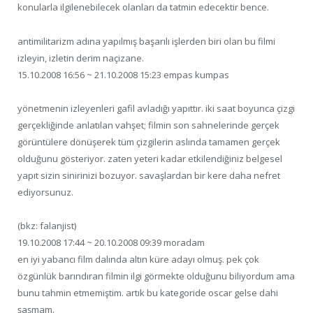
konularla ilgilenebilecek olanları da tatmin edecektir bence.
antimilitarizm adına yapılmış başarılı işlerden biri olan bu filmi
izleyin, izletin derim naçizane.
15.10.2008 16:56 ~ 21.10.2008 15:23 empas kumpas
yönetmenin izleyenleri gafil avladığı yapıttır. iki saat boyunca çizgi
gerçekliğinde anlatılan vahşet; filmin son sahnelerinde gerçek
görüntülere dönüşerek tüm çizgilerin aslında tamamen gerçek
olduğunu gösteriyor. zaten yeteri kadar etkilendiğiniz belgesel
yapıt sizin sinirinizi bozuyor. savaşlardan bir kere daha nefret
ediyorsunuz.
(bkz: falanjist)
19.10.2008 17:44 ~ 20.10.2008 09:39 moradam
en iyi yabancı film dalında altın küre adayı olmuş. pek çok
özgünlük barındıran filmin ilgi görmekte olduğunu biliyordum ama
bunu tahmin etmemiştim. artık bu kategoride oscar gelse dahi
şaşmam.