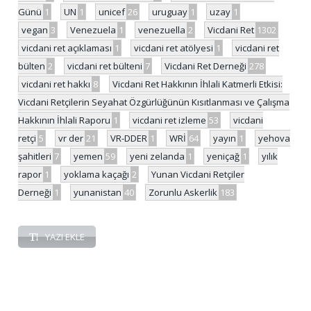
Günü
1
UN
1
unicef
26
uruguay
1
uzay
1
vegan
3
Venezuela
1
venezuella
2
Vicdani Ret
1302
vicdani ret açıklaması
1
vicdani ret atölyesi
1
vicdani ret
bülten
2
vicdani ret bülteni
7
Vicdani Ret Derneği
278
vicdani ret hakkı
8
Vicdani Ret Hakkının İhlali Katmerli Etkisi:
Vicdani Retçilerin Seyahat Özgürlüğünün Kısıtlanması ve Çalışma
Hakkının İhlali Raporu
1
vicdani ret izleme
53
vicdani
retçi
5
vr der
21
VR-DDER
1
WRİ
64
yayın
1
yehova
şahitleri
7
yemen
59
yeni zelanda
1
yeniçağ
1
yılık
rapor
1
yoklama kaçağı
2
Yunan Vicdani Retçiler
Derneği
1
yunanistan
40
Zorunlu Askerlik
183
YAZI EKLE