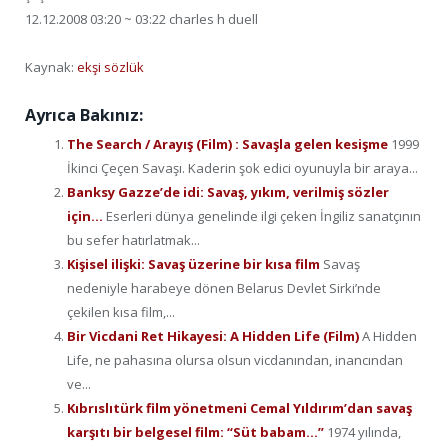
12.12.2008 03:20 ~ 03:22 charles h duell
Kaynak:
ekşi sözlük
Ayrıca Bakınız:
The Search / Arayış (Film) : Savaşla gelen kesişme
1999
İkinci Çeçen Savaşı. Kaderin şok edici oyunuyla bir araya...
Banksy Gazze’de idi: Savaş, yıkım, verilmiş sözler
için…
Eserleri dünya genelinde ilgi çeken İngiliz sanatçının
bu sefer hatırlatmak...
Kişisel ilişki: Savaş üzerine bir kısa film
Savaş
nedeniyle harabeye dönen Belarus Devlet Sirki’nde
çekilen kısa film,...
Bir Vicdani Ret Hikayesi: A Hidden Life (Film)
A Hidden
Life, ne pahasına olursa olsun vicdanından, inancından
ve...
Kıbrıslıtürk film yönetmeni Cemal Yıldırım’dan savaş
karşıtı bir belgesel film: “Süt babam…”
1974 yılında,