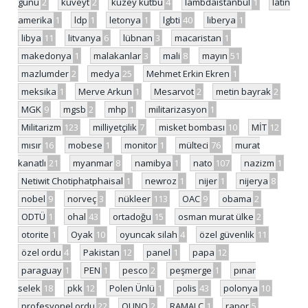
günü
2
kuveyt
2
kuzey kutbu
4
lambdaistanbul
1
latin
amerika
1
ldp
1
letonya
1
lgbti
40
liberya
1
libya
11
litvanya
6
lübnan
3
macaristan
1
makedonya
1
malakanlar
3
mali
8
mayın
51
mazlumder
2
medya
25
Mehmet Erkin Ekren
1
meksika
1
Merve Arkun
1
Mesarvot
2
metin bayrak
2
MGK
9
mgsb
2
mhp
1
militarizasyon
1
Militarizm
123
milliyetçilik
7
misket bombası
10
MİT
12
mısır
16
mobese
1
monitor
1
mülteci
76
murat
kanatlı
21
myanmar
8
namibya
1
nato
107
nazizm
1
Netiwit Chotiphatphaisal
1
newroz
1
nijer
1
nijerya
8
nobel
9
norveç
3
nükleer
113
OAC
9
obama
2
ODTÜ
1
ohal
43
ortadoğu
15
osman murat ülke
2
otorite
1
Oyak
10
oyuncak silah
4
özel güvenlik
11
özel ordu
4
Pakistan
12
panel
1
papa
12
paraguay
1
PEN
1
pesco
2
peşmerge
1
pınar
selek
18
pkk
12
Polen Ünlü
1
polis
43
polonya
10
profesyonel ordu
22
QUNO
2
RAMALC
1
rapor
5