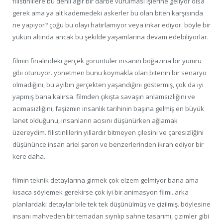
filistinlilere bu denli ağır bir darbe vurulması işlerine geliyor olsa
gerek ama ya alt kademedeki askerler bu olan biten karşısında
ne yapıyor? çoğu bu olayı hatırlamıyor veya inkar ediyor. böyle bir
yükün altında ancak bu şekilde yaşamlarına devam edebiliyorlar.
filmin finalindeki gerçek görüntüler insanın boğazına bir yumru
gibi oturuyor. yönetmen bunu koymakla olan bitenin bir senaryo
olmadığını, bu ayıbın gerçekten yaşandığını göstermiş, çok da iyi
yapmış bana kalırsa. filmden çıkışta savaşın anlamsızlığını ve
acımasızlığını, faşizmin insanlık tarihinin başına gelmiş en büyük
lanet olduğunu, insanların acısını düşünürken ağlamak
üzereydim. filistinlilerin yıllardır bitmeyen çilesini ve çaresizliğini
düşününce insan ariel şaron ve benzerlerinden ikrah ediyor bir
kere daha.
filmin teknik detaylarına girmek çok elzem gelmiyor bana ama
kısaca söylemek gerekirse çok iyi bir animasyon filmi. arka
planlardaki detaylar bile tek tek düşünülmüş ve çizilmiş. böylesine
insanı mahveden bir temadan sıyrılıp sahne tasarımı, çizimler gibi