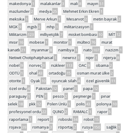
makedonya
1
malakanlar
3
mali
8
mayın
51
mazlumder
2
medya
25
Mehmet Erkin Ekren
1
meksika
1
Merve Arkun
1
Mesarvot
2
metin bayrak
2
MGK
9
mgsb
2
mhp
1
militarizasyon
1
Militarizm
123
milliyetçilik
7
misket bombası
10
MİT
12
mısır
16
mobese
1
monitor
1
mülteci
76
murat
kanatlı
21
myanmar
8
namibya
1
nato
107
nazizm
1
Netiwit Chotiphatphaisal
1
newroz
1
nijer
1
nijerya
8
nobel
9
norveç
3
nükleer
113
OAC
9
obama
2
ODTÜ
1
ohal
43
ortadoğu
15
osman murat ülke
2
otorite
1
Oyak
10
oyuncak silah
4
özel güvenlik
11
özel ordu
4
Pakistan
12
panel
1
papa
12
paraguay
1
PEN
1
pesco
2
peşmerge
1
pınar
selek
18
pkk
12
Polen Ünlü
1
polis
43
polonya
10
profesyonel ordu
22
QUNO
2
RAMALC
1
rapor
5
raporlama
1
report
3
roboski
34
robot
15
rojava
39
romanya
3
röportaj
2
rusya
150
sağlık
1