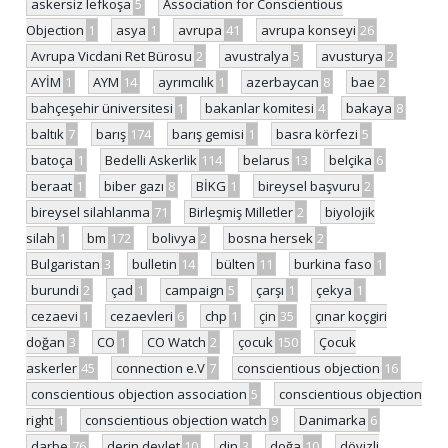
askersiz lefkoşa
5
Association for Conscientious
Objection
1
asya
1
avrupa
41
avrupa konseyi
26
Avrupa Vicdani Ret Bürosu
2
avustralya
5
avusturya
2
AYİM
1
AYM
14
ayrımcılık
1
azerbaycan
8
bae
2
bahçeşehir üniversitesi
1
bakanlar komitesi
4
bakaya
8
baltık
7
barış
174
barış gemisi
1
basra körfezi
5
batoça
1
Bedelli Askerlik
114
belarus
13
belçika
6
beraat
1
biber gazı
8
BİKG
1
bireysel başvuru
2
bireysel silahlanma
71
Birleşmiş Milletler
2
biyolojik
silah
1
bm
172
bolivya
2
bosna hersek
2
Bulgaristan
3
bulletin
14
bülten
11
burkina faso
1
burundi
2
çad
1
campaign
5
çarşı
1
çekya
1
cezaevi
1
cezaevleri
6
chp
1
çin
35
çınar koçgiri
doğan
3
CO
1
CO Watch
2
çocuk
150
Çocuk
askerler
45
connection e.V
7
conscientious objection
16
conscientious objection association
5
conscientious objection
right
1
conscientious objection watch
9
Danimarka
6
darbe
76
derin devlet
10
din
3
doğa
10
dövizli