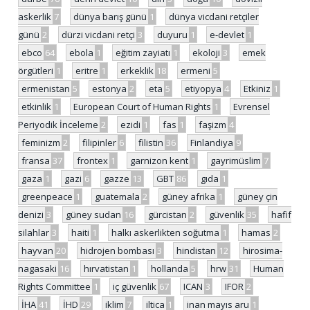
askerlik
7
dünya barış günü
1
dünya vicdani retçiler
günü
2
dürzi vicdani retçi
3
duyuru
1
e-devlet
1
ebco
64
ebola
1
eğitim zayiatı
1
ekoloji
3
emek
örgütleri
1
eritre
1
erkeklik
18
ermeni
5
ermenistan
5
estonya
2
eta
5
etiyopya
4
Etkiniz
1
etkinlik
1
European Court of Human Rights
1
Evrensel
Periyodik İnceleme
2
ezidi
1
fas
1
faşizm
4
feminizm
2
filipinler
6
filistin
36
Finlandiya
9
fransa
37
frontex
1
garnizon kent
1
gayrimüslim
7
gaza
1
gazi
6
gazze
13
GBT
86
gıda
1
greenpeace
1
guatemala
2
güney afrika
1
güney çin
denizi
3
güney sudan
16
gürcistan
2
güvenlik
35
hafif
silahlar
3
haiti
1
halkı askerlikten soğutma
1
hamas
2
hayvan
20
hidrojen bombası
3
hindistan
12
hirosima-
nagasaki
16
hırvatistan
1
hollanda
5
hrw
31
Human
Rights Committee
1
iç güvenlik
67
ICAN
3
IFOR
2
İHA
41
İHD
29
iklim
7
iltica
1
inan mayıs aru
1