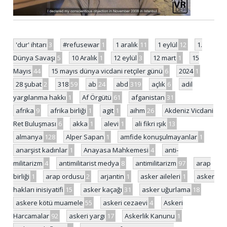
'dur' ihtarı
3
#refusewar
1
1 aralık
11
1 eylül
12
1.
Dünya Savaşı
5
10 Aralık
1
12 eylül
3
12 mart
1
15
Mayıs
44
15 mayıs dünya vicdani retçiler günü
6
2024
1
28 şubat
2
318
59
ab
24
abd
319
açlık
6
adil
yargılanma hakkı
1
Af Örgütü
61
afganistan
31
afrika
9
afrika birliği
1
agit
1
aihm
26
Akdeniz Vicdani
Ret Buluşması
6
akka
1
alevi
1
ali fikri ışık
13
almanya
128
Alper Sapan
1
amfide konuşulmayanlar
1
anarşist kadınlar
1
Anayasa Mahkemesi
4
anti-
militarizm
4
antimilitarist medya
8
antimilitarizm
97
arap
birliği
1
arap ordusu
2
arjantin
1
asker aileleri
1
asker
hakları inisiyatifi
15
asker kaçağı
31
asker uğurlama
18
askere kötü muamele
55
askeri cezaevi
4
Askeri
Harcamalar
92
askeri yargı
17
Askerlik Kanunu
1