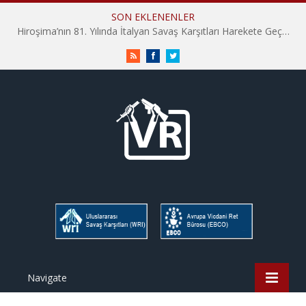
SON EKLENENLER
Hiroşima’nın 81. Yılında İtalyan Savaş Karşıtları Harekete Geçti: “Hatırlamak yeterli değil”
RSS
Facebook
Twitter
Navigate