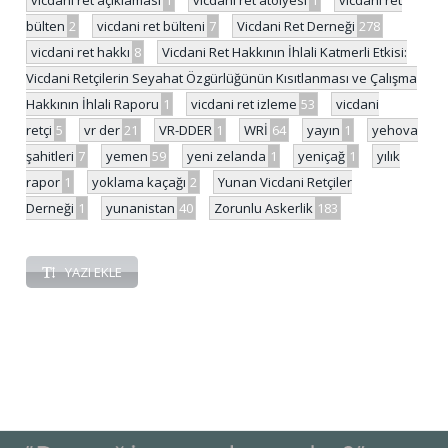
bülten
2
vicdani ret bülteni
7
Vicdani Ret Derneği
278
vicdani ret hakkı
8
Vicdani Ret Hakkının İhlali Katmerli Etkisi:
Vicdani Retçilerin Seyahat Özgürlüğünün Kısıtlanması ve Çalışma
Hakkının İhlali Raporu
1
vicdani ret izleme
53
vicdani
retçi
5
vr der
21
VR-DDER
1
WRİ
64
yayın
1
yehova
şahitleri
7
yemen
59
yeni zelanda
1
yeniçağ
1
yılık
rapor
1
yoklama kaçağı
2
Yunan Vicdani Retçiler
Derneği
1
yunanistan
40
Zorunlu Askerlik
183
YAZI EKLE