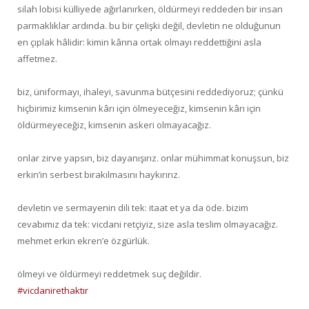
silah lobisi külliyede ağırlanırken, öldürmeyi reddeden bir insan
parmaklıklar ardında. bu bir çelişki değil, devletin ne olduğunun
en çıplak hâlidir: kimin kârına ortak olmayı reddettiğini asla
affetmez.
biz, üniformayı, ihaleyi, savunma bütçesini reddediyoruz; çünkü
hiçbirimiz kimsenin kârı için ölmeyeceğiz, kimsenin kârı için
öldürmeyeceğiz, kimsenin askeri olmayacağız.
onlar zirve yapsın, biz dayanışırız. onlar mühimmat konuşsun, biz
erkin’in serbest bırakılmasını haykırırız.
devletin ve sermayenin dili tek: itaat et ya da öde. bizim
cevabımız da tek: vicdani retçiyiz, size asla teslim olmayacağız.
mehmet erkin ekren’e özgürlük.
ölmeyi ve öldürmeyi reddetmek suç değildir.
#vicdanirethaktır