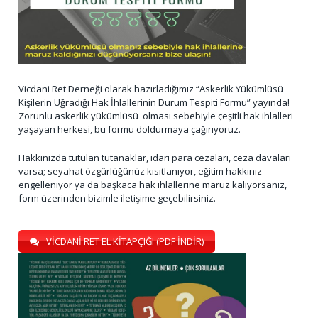
Vicdani Ret Derneği olarak hazırladığımız “Askerlik Yükümlüsü
Kişilerin Uğradığı Hak İhlallerinin Durum Tespiti Formu” yayında!
Zorunlu askerlik yükümlüsü olması sebebiyle çeşitli hak ihlalleri
yaşayan herkesi, bu formu doldurmaya çağırıyoruz.
Hakkınızda tutulan tutanaklar, idari para cezaları, ceza davaları
varsa; seyahat özgürlüğünüz kısıtlanıyor, eğitim hakkınız
engelleniyor ya da başkaca hak ihlallerine maruz kalıyorsanız,
form üzerinden bizimle iletişime geçebilirsiniz.
VİCDANİ RET EL KİTAPÇIĞI (PDF İNDİR)