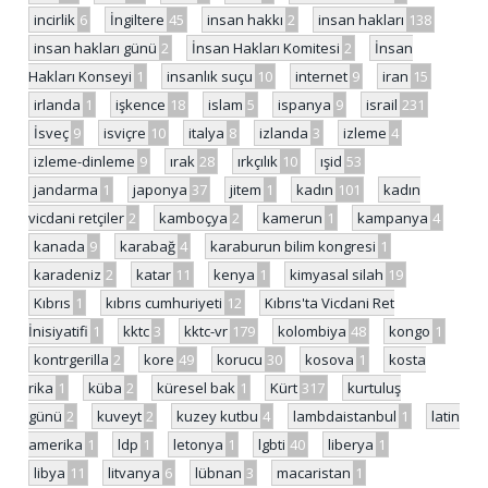
incirlik
6
İngiltere
45
insan hakkı
2
insan hakları
138
insan hakları günü
2
İnsan Hakları Komitesi
2
İnsan
Hakları Konseyi
1
insanlık suçu
10
internet
9
iran
15
irlanda
1
işkence
18
islam
5
ispanya
9
israil
231
İsveç
9
isviçre
10
italya
8
izlanda
3
izleme
4
izleme-dinleme
9
ırak
28
ırkçılık
10
ışid
53
jandarma
1
japonya
37
jitem
1
kadın
101
kadın
vicdani retçiler
2
kamboçya
2
kamerun
1
kampanya
4
kanada
9
karabağ
4
karaburun bilim kongresi
1
karadeniz
2
katar
11
kenya
1
kimyasal silah
19
Kıbrıs
1
kıbrıs cumhuriyeti
12
Kıbrıs'ta Vicdani Ret
İnisiyatifi
1
kktc
3
kktc-vr
179
kolombiya
48
kongo
1
kontrgerilla
2
kore
49
korucu
30
kosova
1
kosta
rika
1
küba
2
küresel bak
1
Kürt
317
kurtuluş
günü
2
kuveyt
2
kuzey kutbu
4
lambdaistanbul
1
latin
amerika
1
ldp
1
letonya
1
lgbti
40
liberya
1
libya
11
litvanya
6
lübnan
3
macaristan
1