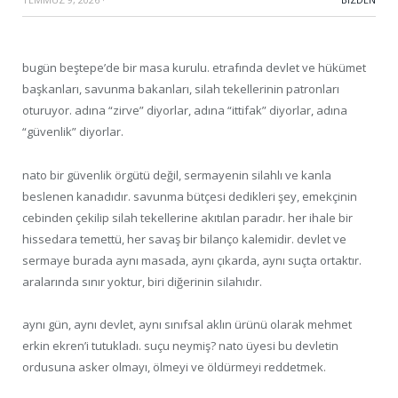
bugün beştepe’de bir masa kurulu. etrafında devlet ve hükümet
başkanları, savunma bakanları, silah tekellerinin patronları
oturuyor. adına “zirve” diyorlar, adına “ittifak” diyorlar, adına
“güvenlik” diyorlar.
nato bir güvenlik örgütü değil, sermayenin silahlı ve kanla
beslenen kanadıdır. savunma bütçesi dedikleri şey, emekçinin
cebinden çekilip silah tekellerine akıtılan paradır. her ihale bir
hissedara temettü, her savaş bir bilanço kalemidir. devlet ve
sermaye burada aynı masada, aynı çıkarda, aynı suçta ortaktır.
aralarında sınır yoktur, biri diğerinin silahıdır.
aynı gün, aynı devlet, aynı sınıfsal aklın ürünü olarak mehmet
erkin ekren’i tutukladı. suçu neymiş? nato üyesi bu devletin
ordusuna asker olmayı, ölmeyi ve öldürmeyi reddetmek.