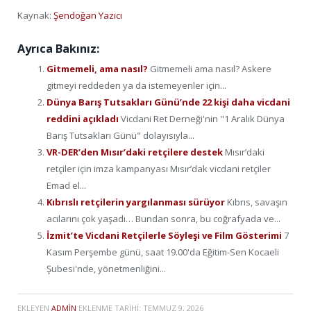
Kaynak:
Şendoğan Yazıcı
Ayrıca Bakınız:
Gitmemeli, ama nasıl?
Gitmemeli ama nasıl? Askere
gitmeyi reddeden ya da istemeyenler için...
Dünya Barış Tutsakları Günü’nde 22 kişi daha vicdani
reddini açıkladı
Vicdani Ret Derneği'nin "1 Aralık Dünya
Barış Tutsakları Günü" dolayısıyla...
VR-DER’den Mısır’daki retçilere destek
Mısır’daki
retçiler için imza kampanyası Mısır’dak vicdani retçiler
Emad el...
Kıbrıslı retçilerin yargılanması sürüyor
Kıbrıs, savaşın
acılarını çok yaşadı… Bundan sonra, bu coğrafyada ve...
İzmit’te Vicdani Retçilerle Söyleşi ve Film Gösterimi
7
Kasım Perşembe günü, saat 19.00'da Eğitim-Sen Kocaeli
Şubesi'nde, yönetmenliğini...
EKLEYEN
ADMIN
EKLENME TARIHI:
TEMMUZ 9, 2026