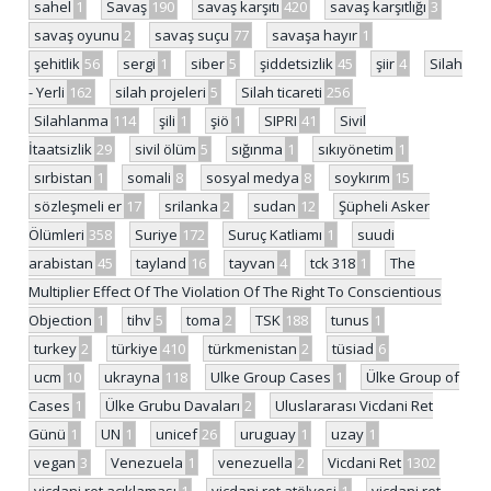
sahel
1
Savaş
190
savaş karşıtı
420
savaş karşıtlığı
3
savaş oyunu
2
savaş suçu
77
savaşa hayır
1
şehitlik
56
sergi
1
siber
5
şiddetsizlik
45
şiir
4
Silah
- Yerli
162
silah projeleri
5
Silah ticareti
256
Silahlanma
114
şili
1
şiö
1
SIPRI
41
Sivil
İtaatsizlik
29
sivil ölüm
5
sığınma
1
sıkıyönetim
1
sırbistan
1
somali
8
sosyal medya
8
soykırım
15
sözleşmeli er
17
srilanka
2
sudan
12
Şüpheli Asker
Ölümleri
358
Suriye
172
Suruç Katliamı
1
suudi
arabistan
45
tayland
16
tayvan
4
tck 318
1
The
Multiplier Effect Of The Violation Of The Right To Conscientious
Objection
1
tihv
5
toma
2
TSK
188
tunus
1
turkey
2
türkiye
410
türkmenistan
2
tüsiad
6
ucm
10
ukrayna
118
Ulke Group Cases
1
Ülke Group of
Cases
1
Ülke Grubu Davaları
2
Uluslararası Vicdani Ret
Günü
1
UN
1
unicef
26
uruguay
1
uzay
1
vegan
3
Venezuela
1
venezuella
2
Vicdani Ret
1302
vicdani ret açıklaması
1
vicdani ret atölyesi
1
vicdani ret