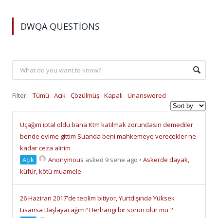
DWQA QUESTIONS
Filter:
Tümü
Açık
Çözülmüş
Kapalı
Unanswered
Uçağım iptal oldu bana Ktm katılmak zorundasın demediler
bende evime gittim Suanda beni mahkemeye verecekler ne
kadar ceza alirim
Açık
Anonymous
asked 9 sene ago
•
Askerde dayak,
küfür, kötü muamele
26 Haziran 2017'de tecilim bitiyor, Yurtdışında Yüksek
Lisansa Başlayacağım? Herhangi bir sorun olur mu ?