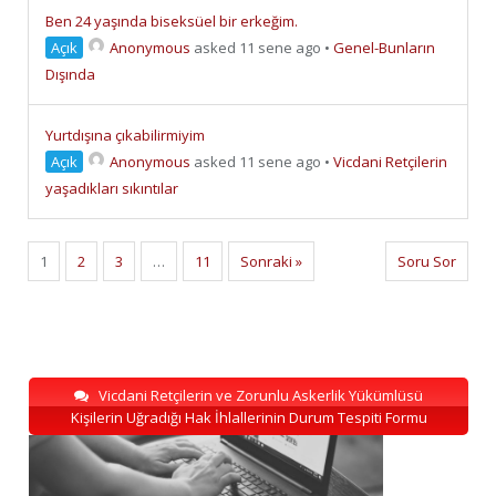
Ben 24 yaşında biseksüel bir erkeğim.
Açık
Anonymous
asked 11 sene ago
•
Genel-Bunların
Dışında
Yurtdışına çıkabilirmiyim
Açık
Anonymous
asked 11 sene ago
•
Vicdani Retçilerin
yaşadıkları sıkıntılar
1
2
3
…
11
Sonraki »
Soru Sor
Vicdani Retçilerin ve Zorunlu Askerlik Yükümlüsü
Kişilerin Uğradığı Hak İhlallerinin Durum Tespiti Formu