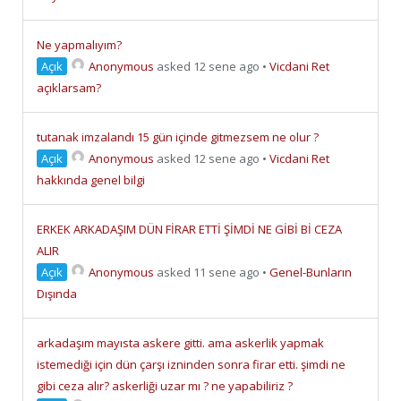
Ne yapmalıyım?
Açık
Anonymous
asked 12 sene ago
•
Vicdani Ret
açıklarsam?
tutanak imzalandı 15 gün içinde gitmezsem ne olur ?
Açık
Anonymous
asked 12 sene ago
•
Vicdani Ret
hakkında genel bilgi
ERKEK ARKADAŞIM DÜN FİRAR ETTİ ŞİMDİ NE GİBİ Bİ CEZA
ALIR
Açık
Anonymous
asked 11 sene ago
•
Genel-Bunların
Dışında
arkadaşım mayısta askere gitti. ama askerlik yapmak
istemediği için dün çarşı izninden sonra firar etti. şimdi ne
gibi ceza alır? askerliği uzar mı ? ne yapabiliriz ?