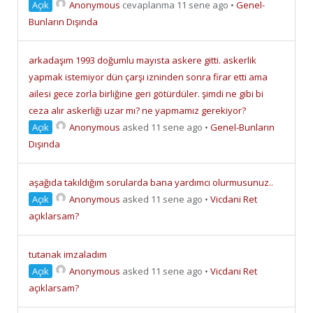
Açık
Anonymous
cevaplanma 11 sene ago
•
Genel-
Bunların Dışında
arkadaşım 1993 doğumlu mayısta askere gitti. askerlik
yapmak istemiyor dün çarşı izninden sonra firar etti ama
ailesi gece zorla birliğine geri götürdüler. şimdi ne gibi bi
ceza alır askerliği uzar mı? ne yapmamız gerekiyor?
Açık
Anonymous
asked 11 sene ago
•
Genel-Bunların
Dışında
aşağıda takıldığım sorularda bana yardımcı olurmusunuz..
Açık
Anonymous
asked 11 sene ago
•
Vicdani Ret
açıklarsam?
tutanak imzaladım
Açık
Anonymous
asked 11 sene ago
•
Vicdani Ret
açıklarsam?