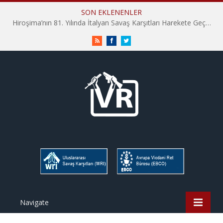
SON EKLENENLER
Hiroşima’nın 81. Yılında İtalyan Savaş Karşıtları Harekete Geçti: “Hatırlamak yeterli değil”
RSS
Facebook
Twitter
Navigate