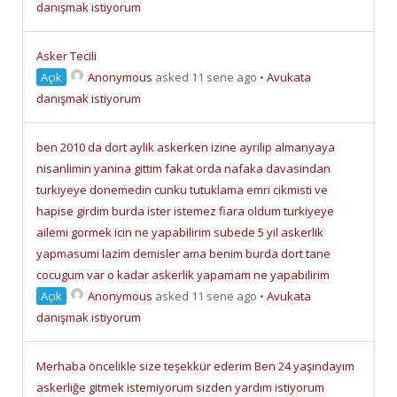
danışmak istiyorum
Asker Tecili
Açık
Anonymous
asked 11 sene ago
•
Avukata
danışmak istiyorum
ben 2010 da dort aylik askerken izine ayrilip almanyaya
nisanlimin yanina gittim fakat orda nafaka davasindan
turkiyeye donemedin cunku tutuklama emri cikmisti ve
hapise girdim burda ister istemez fiara oldum turkiyeye
ailemi gormek icin ne yapabilirim subede 5 yil askerlik
yapmasumi lazim demisler ama benim burda dort tane
cocugum var o kadar askerlik yapamam ne yapabilirim
Açık
Anonymous
asked 11 sene ago
•
Avukata
danışmak istiyorum
Merhaba öncelikle size teşekkür ederim Ben 24 yaşındayım
askerliğe gitmek istemiyorum sizden yardım istiyorum