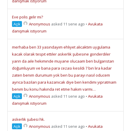
danışmak istiyorum
Eve polis gelir mi?
Açık
Anonymous
asked 11 sene ago
•
Avukata
danışmak istiyorum
merhaba ben 33 yasındayım ehlıyet alıcaktım uygulama
kacak olarak tespıt ettıler askerlık şubesıne gonderdıler
yarın da aıle hekımınde muyane olucaam ben bulgarıstan
doğumluyum ve bana para cezası kesıldı 7 bın lıra kadar
zaten benım durumum yok ben bu parayı nasıl oducem
ayrıca bazıları para kazanıcak dıye ben kendımı yıpratmam
benım bu konu hakında ret etme hakım varmı…
Açık
Anonymous
asked 11 sene ago
•
Avukata
danışmak istiyorum
askerlik şubesi hk.
Açık
Anonymous
asked 11 sene ago
•
Avukata