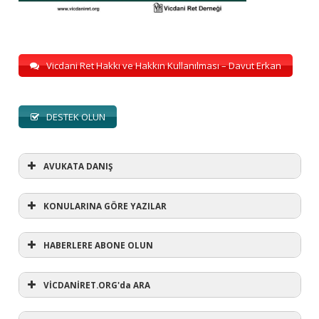
Vicdani Ret Hakkı ve Hakkın Kullanılması – Davut Erkan
DESTEK OLUN
AVUKATA DANIŞ
KONULARINA GÖRE YAZILAR
HABERLERE ABONE OLUN
KONULARINA GÖRE YAZILAR
AVUKATA DANIŞ
VİCDANİRET.ORG'da ARA