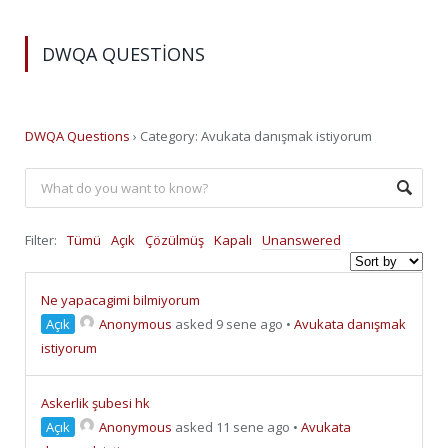
DWQA QUESTIONS
DWQA Questions
›
Category: Avukata danışmak istiyorum
Filter:
Tümü
Açık
Çözülmüş
Kapalı
Unanswered
Ne yapacagimi bilmiyorum
Açık
Anonymous
asked 9 sene ago
•
Avukata danışmak
istiyorum
Askerlik şubesi hk
Açık
Anonymous
asked 11 sene ago
•
Avukata