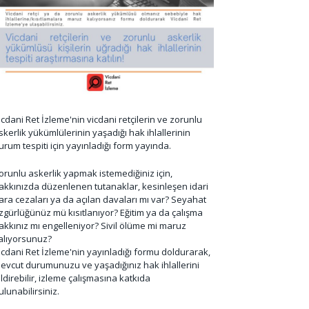
icdani Ret İzleme'nin vicdani retçilerin ve zorunlu
skerlik yükümlülerinin yaşadığı hak ihlallerinin
urum tespiti için yayınladığı form yayında.
orunlu askerlik yapmak istemediğiniz için,
akkınızda düzenlenen tutanaklar, kesinleşen idari
ara cezaları ya da açılan davaları mı var? Seyahat
zgürlüğünüz mü kısıtlanıyor? Eğitim ya da çalışma
akkınız mı engelleniyor? Sivil ölüme mi maruz
alıyorsunuz?
icdani Ret İzleme'nin yayınladığı formu doldurarak,
evcut durumunuzu ve yaşadığınız hak ihlallerini
ildirebilir, izleme çalışmasına katkıda
ulunabilirsiniz.