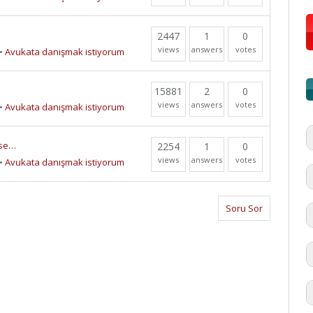
2447
1
0
views
answers
votes
•
Avukata danışmak istiyorum
15881
2
0
views
answers
votes
•
Avukata danışmak istiyorum
tse…
2254
1
0
views
answers
votes
•
Avukata danışmak istiyorum
Soru Sor
#
'd