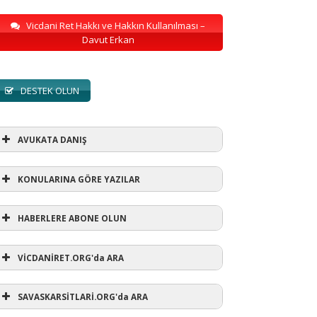
Vicdani Ret Hakkı ve Hakkın Kullanılması –
Davut Erkan
DESTEK OLUN
AVUKATA DANIŞ
KONULARINA GÖRE YAZILAR
HABERLERE ABONE OLUN
KONULARINA GÖRE YAZILAR
VİCDANİRET.ORG'da ARA
AVUKATA DANIŞ
(1)
SAVASKARSİTLARİ.ORG'da ARA
refusewar
(3)
ur' ihtarı