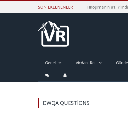
SON EKLENENLER
Genel
Vicdani Ret
Günd
DWQA QUESTIONS