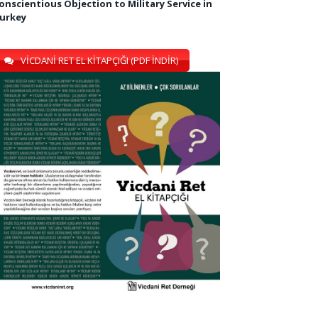
onscientious Objection to Military Service in
urkey
VİCDANİ RET EL KİTAPÇIĞI (PDF İNDİR)