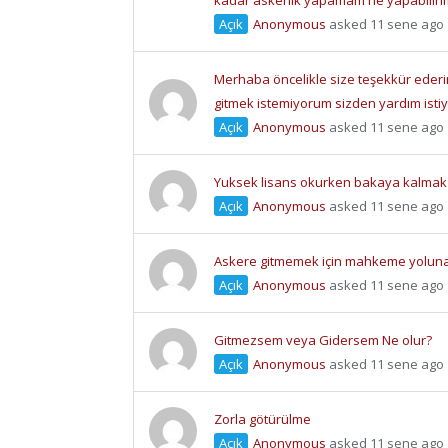
kadar askerlik yapamam ne yapabiliri
Açık
Anonymous
asked 11 sene ago
Merhaba öncelikle size teşekkür eder
gitmek istemiyorum sizden yardım ist
Açık
Anonymous
asked 11 sene ago
Yuksek lisans okurken bakaya kalmak
Açık
Anonymous
asked 11 sene ago
Askere gitmemek için mahkeme yolun
Açık
Anonymous
asked 11 sene ago
Gitmezsem veya Gidersem Ne olur?
Açık
Anonymous
asked 11 sene ago
Zorla götürülme
Açık
Anonymous
asked 11 sene ago