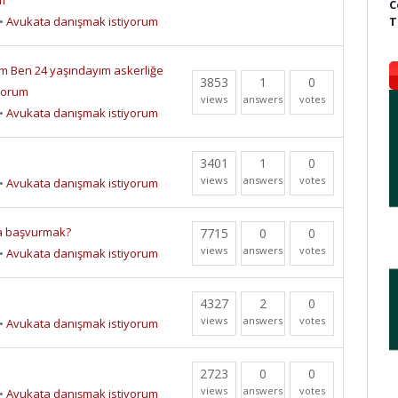
m
C
T
•
Avukata danışmak istiyorum
im Ben 24 yaşındayım askerliğe
3853
1
0
iyorum
views
answers
votes
•
Avukata danışmak istiyorum
3401
1
0
views
answers
votes
•
Avukata danışmak istiyorum
a başvurmak?
7715
0
0
views
answers
votes
•
Avukata danışmak istiyorum
4327
2
0
views
answers
votes
•
Avukata danışmak istiyorum
2723
0
0
views
answers
votes
•
Avukata danışmak istiyorum