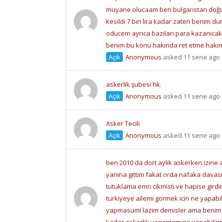
muyane olucaam ben bulgarıstan doğ
kesıldı 7 bın lıra kadar zaten benım d
oducem ayrıca bazıları para kazanıca
benım bu konu hakında ret etme hakı
Açık
Anonymous
asked 11 sene ago
askerlik şubesi hk.
Açık
Anonymous
asked 11 sene ago
Asker Tecili
Açık
Anonymous
asked 11 sene ago
ben 2010 da dort aylik askerken izine 
yanina gittim fakat orda nafaka dava
tutuklama emri cikmisti ve hapise gird
turkiyeye ailemi gormek icin ne yapabil
yapmasumi lazim demisler ama benim 