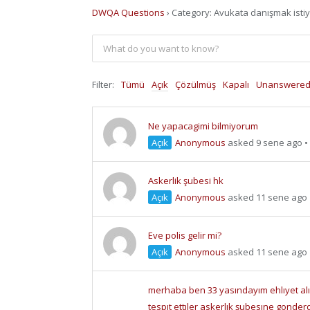
DWQA Questions
›
Category: Avukata danışmak isti
Filter:
Tümü
Açık
Çözülmüş
Kapalı
Unanswere
Ne yapacagimi bilmiyorum
Açık
Anonymous
asked 9 sene ago
•
Askerlik şubesi hk
Açık
Anonymous
asked 11 sene ago
Eve polis gelir mi?
Açık
Anonymous
asked 11 sene ago
merhaba ben 33 yasındayım ehlıyet al
tespıt ettıler askerlık şubesıne gonder