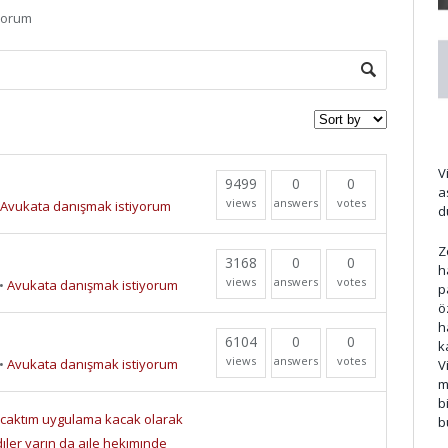
yorum
d
V
9499
0
0
a
views
answers
votes
Avukata danışmak istiyorum
d
Z
3168
0
0
h
views
answers
votes
•
Avukata danışmak istiyorum
p
ö
h
6104
0
0
k
views
answers
votes
•
Avukata danışmak istiyorum
V
m
b
ıcaktım uygulama kacak olarak
b
dıler yarın da aıle hekımınde