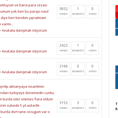
umluyum ve bana para cezası
3652
1
0
urumum yok ben bu parayı nasıl
views
answers
votes
k dıye ben kendımı yıpratmam
m varmı…
•
Avukata danışmak istiyorum
2422
1
0
views
answers
votes
•
Avukata danışmak istiyorum
2166
0
0
views
answers
votes
•
Avukata danışmak istiyorum
ayrilip almanyaya nisanlimin
sindan turkiyeye donemedin cunku
im burda ister istemez fiara oldum
3152
3
0
T
irim subede 5 yil askerlik
views
answers
votes
R
burda dort tane cocugum var o