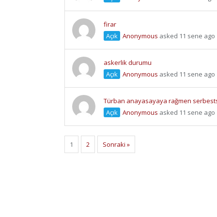
firar
Açık
Anonymous
asked 11 sene ago
askerlik durumu
Açık
Anonymous
asked 11 sene ago
Türban anayasayaya rağmen serbes
Açık
Anonymous
asked 11 sene ago
1
2
Sonraki »