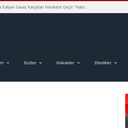
Hiroşima’nın 81. Yılında İtalyan Savaş Karşıtları Harekete Geçti: “Hatırlamak yeterli değil”
em
Bizden
Makaleler
Etkinlikler