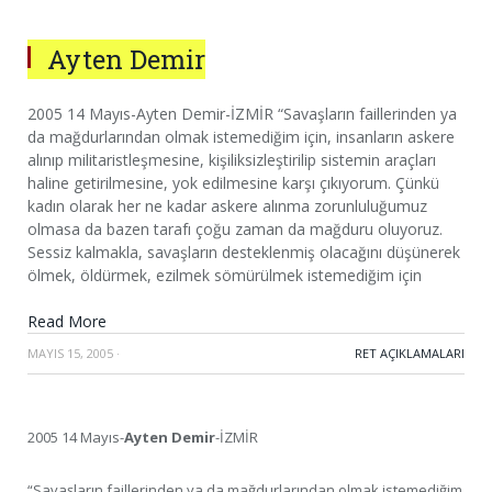
Ayten Demir
2005 14 Mayıs-Ayten Demir-İZMİR “Savaşların faillerinden ya
da mağdurlarından olmak istemediğim için, insanların askere
alınıp militaristleşmesine, kişiliksizleştirilip sistemin araçları
haline getirilmesine, yok edilmesine karşı çıkıyorum. Çünkü
kadın olarak her ne kadar askere alınma zorunluluğumuz
olmasa da bazen tarafı çoğu zaman da mağduru oluyoruz.
Sessiz kalmakla, savaşların desteklenmiş olacağını düşünerek
ölmek, öldürmek, ezilmek sömürülmek istemediğim için
Read More
MAYIS 15, 2005
·
RET AÇIKLAMALARI
2005 14 Mayıs-
Ayten Demir
-İZMİR
“Savaşların faillerinden ya da mağdurlarından olmak istemediğim