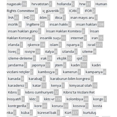
nagasaki
16
hırvatistan
1
hollanda
5
hrw
31
Human
Rights Committee
1
iç güvenlik
67
ICAN
3
IFOR
2
İHA
41
İHD
29
iklim
7
iltica
1
inan mayıs aru
1
incirlik
6
İngiltere
45
insan hakkı
2
insan hakları
138
insan hakları günü
2
İnsan Hakları Komitesi
2
İnsan
Hakları Konseyi
1
insanlık suçu
10
internet
9
iran
15
irlanda
1
işkence
18
islam
5
ispanya
9
israil
231
İsveç
9
isviçre
10
italya
8
izlanda
3
izleme
4
izleme-dinleme
9
ırak
28
ırkçılık
10
ışid
53
jandarma
1
japonya
37
jitem
1
kadın
101
kadın
vicdani retçiler
2
kamboçya
2
kamerun
1
kampanya
4
kanada
9
karabağ
4
karaburun bilim kongresi
1
karadeniz
2
katar
11
kenya
1
kimyasal silah
19
Kıbrıs
1
kıbrıs cumhuriyeti
12
Kıbrıs'ta Vicdani Ret
İnisiyatifi
1
kktc
3
kktc-vr
179
kolombiya
48
kongo
1
kontrgerilla
2
kore
49
korucu
30
kosova
1
kosta
rika
1
küba
2
küresel bak
1
Kürt
317
kurtuluş