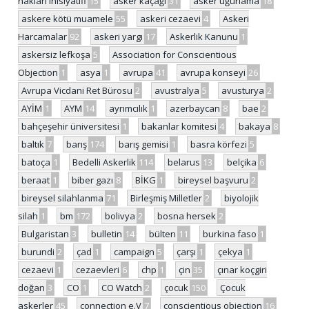
hakları inisiyatifi
15
asker kaçağı
31
asker uğurlama
18
askere kötü muamele
55
askeri cezaevi
4
Askeri
Harcamalar
92
askeri yargı
17
Askerlik Kanunu
1
askersiz lefkoşa
5
Association for Conscientious
Objection
1
asya
1
avrupa
41
avrupa konseyi
26
Avrupa Vicdani Ret Bürosu
2
avustralya
5
avusturya
2
AYİM
1
AYM
14
ayrımcılık
1
azerbaycan
8
bae
2
bahçeşehir üniversitesi
1
bakanlar komitesi
4
bakaya
8
baltık
7
barış
174
barış gemisi
1
basra körfezi
5
batoça
1
Bedelli Askerlik
114
belarus
13
belçika
6
beraat
1
biber gazı
8
BİKG
1
bireysel başvuru
2
bireysel silahlanma
71
Birleşmiş Milletler
2
biyolojik
silah
1
bm
172
bolivya
2
bosna hersek
2
Bulgaristan
3
bulletin
14
bülten
11
burkina faso
1
burundi
2
çad
1
campaign
5
çarşı
1
çekya
1
cezaevi
1
cezaevleri
6
chp
1
çin
35
çınar koçgiri
doğan
3
CO
1
CO Watch
2
çocuk
150
Çocuk
askerler
45
connection e.V
7
conscientious objection
16