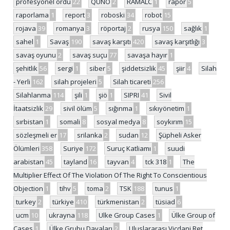
profesyonel ordu
22
QUNO
2
RAMALC
1
rapor
5
raporlama
1
report
3
roboski
34
robot
15
rojava
39
romanya
3
röportaj
2
rusya
150
sağlık
1
sahel
1
Savaş
190
savaş karşıtı
420
savaş karşıtlığı
3
savaş oyunu
2
savaş suçu
77
savaşa hayır
1
şehitlik
56
sergi
1
siber
5
şiddetsizlik
45
şiir
4
Silah
- Yerli
162
silah projeleri
5
Silah ticareti
256
Silahlanma
114
şili
1
şiö
1
SIPRI
41
Sivil
İtaatsizlik
29
sivil ölüm
5
sığınma
1
sıkıyönetim
1
sırbistan
1
somali
8
sosyal medya
8
soykırım
15
sözleşmeli er
17
srilanka
2
sudan
12
Şüpheli Asker
Ölümleri
358
Suriye
172
Suruç Katliamı
1
suudi
arabistan
45
tayland
16
tayvan
4
tck 318
1
The
Multiplier Effect Of The Violation Of The Right To Conscientious
Objection
1
tihv
5
toma
2
TSK
188
tunus
1
turkey
2
türkiye
410
türkmenistan
2
tüsiad
6
ucm
10
ukrayna
118
Ulke Group Cases
1
Ülke Group of
Cases
1
Ülke Grubu Davaları
2
Uluslararası Vicdani Ret