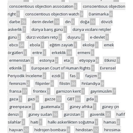
conscientious objection association
5
conscientious objection
right
1
conscientious objection watch
9
Danimarka
6
darbe
76
derin devlet
10
din
3
doğa
10
dövizli
askerlik
7
dünya barış günü
1
dünya vicdani retçiler
günü
2
dürzi vicdani retçi
3
duyuru
1
e-devlet
1
ebco
64
ebola
1
eğitim zayiatı
1
ekoloji
3
emek
örgütleri
1
eritre
1
erkeklik
18
ermeni
5
ermenistan
5
estonya
2
eta
5
etiyopya
4
Etkiniz
1
etkinlik
1
European Court of Human Rights
1
Evrensel
Periyodik İnceleme
2
ezidi
1
fas
1
faşizm
4
feminizm
2
filipinler
6
filistin
36
Finlandiya
9
fransa
37
frontex
1
garnizon kent
1
gayrimüslim
7
gaza
1
gazi
6
gazze
13
GBT
86
gıda
1
greenpeace
1
guatemala
2
güney afrika
1
güney çin
denizi
3
güney sudan
16
gürcistan
2
güvenlik
35
hafif
silahlar
3
haiti
1
halkı askerlikten soğutma
1
hamas
2
hayvan
20
hidrojen bombası
3
hindistan
12
hirosima-