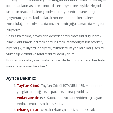
için, insanların askere alınıp militaristleşmesine, kişiliksizleştirilip
sistemin araçları haline getirilmesine, yok edilmesine karşı
çıkıyorum. Çünkü kadın olarak her ne kadar askere alınma
zorunluluğumuz olmasa da bazen tarafı çoğu zaman da mağduru
oluyoruz.
Sessiz kalmakla, savaşların desteklenmiş olacağını düşünerek
ölmek, öldürmek, ezilmek sömürülmek istemediğim için otoriter,
hiyerarşik, milliyetçi, cinsiyetçi, militarist tüm yapılara karşı sesimi
yükseltip vicdani ve total reddimi açıklıyorum.
Bundan sonraki yaşamımda tüm retçilerle omuz omuza, her türlü
mücadelede varolacağım.“
Ayrıca Bakınız:
Tayfun Gönül
Tayfun Gönül-İSTANBUL-155. maddeden
yargılandı, aldığı ceza, para cezasına çevrildi....
Vedat Zencir
1990 Şubat'ında vicdani reddini açıklayan
Vedat Zencir 1 Aralık 1997’de...
Erkan Çalpur
16 Ocak-Erkan Çalpur-İZMİR-24 Ocak