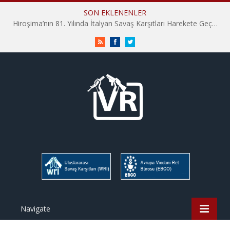
SON EKLENENLER
Hiroşima’nın 81. Yılında İtalyan Savaş Karşıtları Harekete Geçti: “Hatırlamak yeterli değil”
RSS
Facebook
Twitter
Navigate