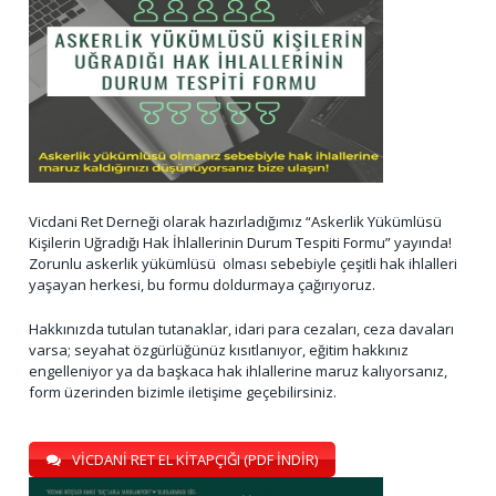
Vicdani Ret Derneği olarak hazırladığımız “Askerlik Yükümlüsü
Kişilerin Uğradığı Hak İhlallerinin Durum Tespiti Formu” yayında!
Zorunlu askerlik yükümlüsü olması sebebiyle çeşitli hak ihlalleri
yaşayan herkesi, bu formu doldurmaya çağırıyoruz.
Hakkınızda tutulan tutanaklar, idari para cezaları, ceza davaları
varsa; seyahat özgürlüğünüz kısıtlanıyor, eğitim hakkınız
engelleniyor ya da başkaca hak ihlallerine maruz kalıyorsanız,
form üzerinden bizimle iletişime geçebilirsiniz.
VİCDANİ RET EL KİTAPÇIĞI (PDF İNDİR)