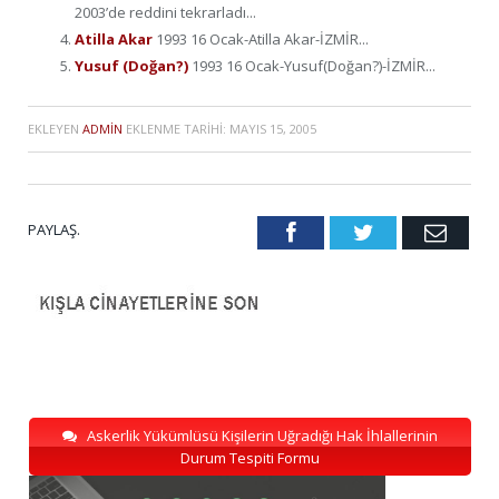
2003’de reddini tekrarladı...
Atilla Akar
1993 16 Ocak-Atilla Akar-İZMİR...
Yusuf (Doğan?)
1993 16 Ocak-Yusuf(Doğan?)-İZMİR...
EKLEYEN
ADMIN
EKLENME TARIHI:
MAYIS 15, 2005
PAYLAŞ.
Facebook
Twitter
Emai
Askerlik Yükümlüsü Kişilerin Uğradığı Hak İhlallerinin
Durum Tespiti Formu