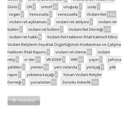
Günü
1
UN
1
unicef
26
uruguay
1
uzay
1
vegan
3
Venezuela
1
venezuella
2
Vicdani Ret
1302
vicdani ret açıklaması
1
vicdani ret atölyesi
1
vicdani ret
bülten
2
vicdani ret bülteni
7
Vicdani Ret Derneği
278
vicdani ret hakkı
8
Vicdani Ret Hakkının İhlali Katmerli Etkisi:
Vicdani Retçilerin Seyahat Özgürlüğünün Kısıtlanması ve Çalışma
Hakkının İhlali Raporu
1
vicdani ret izleme
53
vicdani
retçi
5
vr der
21
VR-DDER
1
WRİ
64
yayın
1
yehova
şahitleri
7
yemen
59
yeni zelanda
1
yeniçağ
1
yılık
rapor
1
yoklama kaçağı
2
Yunan Vicdani Retçiler
Derneği
1
yunanistan
40
Zorunlu Askerlik
183
YAZI EKLE