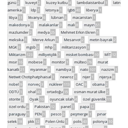
günü
2
kuveyt
2
kuzey kutbu
4
lambdaistanbul
1
latin
amerika
1
ldp
1
letonya
1
lgbti
40
liberya
1
libya
11
litvanya
6
lübnan
3
macaristan
1
makedonya
1
malakanlar
3
mali
8
mayın
51
mazlumder
2
medya
25
Mehmet Erkin Ekren
1
meksika
1
Merve Arkun
1
Mesarvot
2
metin bayrak
2
MGK
9
mgsb
2
mhp
1
militarizasyon
1
Militarizm
123
milliyetçilik
7
misket bombası
10
MİT
12
mısır
16
mobese
1
monitor
1
mülteci
76
murat
kanatlı
21
myanmar
8
namibya
1
nato
107
nazizm
1
Netiwit Chotiphatphaisal
1
newroz
1
nijer
1
nijerya
8
nobel
9
norveç
3
nükleer
113
OAC
9
obama
2
ODTÜ
1
ohal
43
ortadoğu
15
osman murat ülke
2
otorite
1
Oyak
10
oyuncak silah
4
özel güvenlik
11
özel ordu
4
Pakistan
12
panel
1
papa
12
paraguay
1
PEN
1
pesco
2
peşmerge
1
pınar
selek
18
pkk
12
Polen Ünlü
1
polis
43
polonya
10