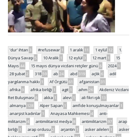
'dur' ihtarı
3
#refusewar
1
1 aralık
11
1 eylül
12
1.
Dünya Savaşı
5
10 Aralık
1
12 eylül
3
12 mart
1
15
Mayıs
44
15 mayıs dünya vicdani retçiler günü
6
2024
1
28 şubat
2
318
59
ab
24
abd
319
açlık
6
adil
yargılanma hakkı
1
Af Örgütü
61
afganistan
31
afrika
9
afrika birliği
1
agit
1
aihm
26
Akdeniz Vicdani
Ret Buluşması
6
akka
1
alevi
1
ali fikri ışık
13
almanya
128
Alper Sapan
1
amfide konuşulmayanlar
1
anarşist kadınlar
1
Anayasa Mahkemesi
4
anti-
militarizm
4
antimilitarist medya
8
antimilitarizm
97
arap
birliği
1
arap ordusu
2
arjantin
1
asker aileleri
1
asker