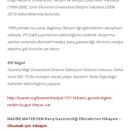
Doğu Akdeniz Üniversitesi, İletişim ve Medya Çalışmaları Fakültesi
(1999-2008), İzmir Ekonomi Üniversitesi İletişim Fakültesi (2008-
2013) dekanlıklarında bulundu.
1999 yılından bu yana, Bağımsız İletişim Ağı eğitimlerinin danışmanı
sıfatıyla, IPS Vakfı yayınlarının editörlüğünü üstlendi. Araştırma
alanları arasında alternatif medya, barış gazeteciliği, feminist medya
eleştirisi gibi konular yer alıyor.
Elif Akgül
İstanbul Bilgi Üniversitesi Sinema Televizyon bölümü mezunu. Daha
önce İMC TV’de muhabir olarak çalıştı. bianet’in İfade Özgürlüğü
haberleri editörlüğünü yapıyor.
http://bianet.org/bianet/medya/173114-baris-gazeteciligine-
neden-bugun-ihtiyac-var
NADİRE MATER’DEN Barış Gazeteciliği Elkitabı’nın Hikayesi –
Okumak için tıklayın