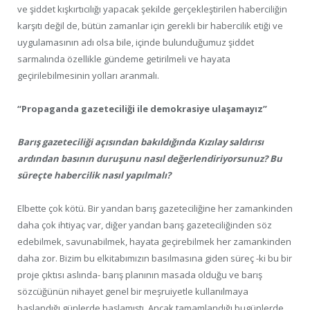
ve şiddet kışkırtıcılığı yapacak şekilde gerçekleştirilen haberciliğin
karşıtı değil de, bütün zamanlar için gerekli bir habercilik etiği ve
uygulamasının adı olsa bile, içinde bulunduğumuz şiddet
sarmalında özellikle gündeme getirilmeli ve hayata
geçirilebilmesinin yolları aranmalı.
“Propaganda gazeteciliği ile demokrasiye ulaşamayız”
Barış gazeteciliği açısından bakıldığında Kızılay saldırısı
ardından basının duruşunu nasıl değerlendiriyorsunuz? Bu
süreçte habercilik nasıl yapılmalı?
Elbette çok kötü. Bir yandan barış gazeteciliğine her zamankinden
daha çok ihtiyaç var, diğer yandan barış gazeteciliğinden söz
edebilmek, savunabilmek, hayata geçirebilmek her zamankinden
daha zor. Bizim bu elkitabımızın basılmasına giden süreç -ki bu bir
proje çıktısı aslında- barış planının masada olduğu ve barış
sözcüğünün nihayet genel bir meşruiyetle kullanılmaya
başlandığı günlerde başlamıştı. Ancak tamamlandığı bugünlerde,