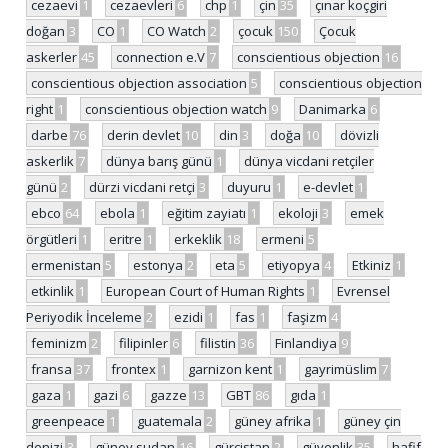
cezaevi
1
cezaevleri
6
chp
1
çin
35
çınar koçgiri
doğan
3
CO
1
CO Watch
2
çocuk
150
Çocuk
askerler
45
connection e.V
7
conscientious objection
16
conscientious objection association
5
conscientious objection
right
1
conscientious objection watch
9
Danimarka
6
darbe
76
derin devlet
10
din
3
doğa
10
dövizli
askerlik
7
dünya barış günü
1
dünya vicdani retçiler
günü
2
dürzi vicdani retçi
3
duyuru
1
e-devlet
1
ebco
64
ebola
1
eğitim zayiatı
1
ekoloji
3
emek
örgütleri
1
eritre
1
erkeklik
18
ermeni
5
ermenistan
5
estonya
2
eta
5
etiyopya
4
Etkiniz
1
etkinlik
1
European Court of Human Rights
1
Evrensel
Periyodik İnceleme
2
ezidi
1
fas
1
faşizm
4
feminizm
2
filipinler
6
filistin
36
Finlandiya
9
fransa
37
frontex
1
garnizon kent
1
gayrimüslim
7
gaza
1
gazi
6
gazze
13
GBT
86
gıda
1
greenpeace
1
guatemala
2
güney afrika
1
güney çin
denizi
3
güney sudan
16
gürcistan
2
güvenlik
35
hafif