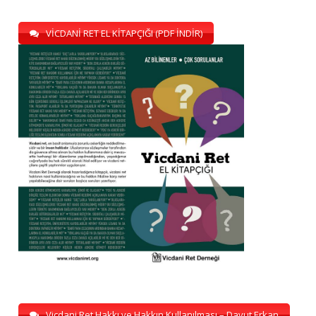
VİCDANİ RET EL KİTAPÇIĞI (PDF İNDİR)
Vicdani Ret Hakkı ve Hakkın Kullanılması – Davut Erkan