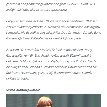
gazetenin barış haberciliği kriterlerine göre 1 Eylül-15 Ekim 2014
aralığındaki nüshalarını taradı, raporlaştırdı.
Proje kapsamında 20 Mart 2015’te muhabirler-editörler, 18 Nisan
2015’te akademisyenler ve 22 Nisan’da okur temsilcileri-hak örgütü
temsilcileriyle üç atölye gerçekleştirildi. Doç. Dr. İncilay Cangöz Barış
Gazeteciliği Sanal Kütüphanesinin editörlüğünü yaptı.
21 Kasım 2015’te Hafıza Merkezi ile birlikte düzenlenen “Barış
Gazeteciliği: Yeni Bir Etik, Pratik ve Gazetecilik Eğitimi” başlıklı
buluşmada Murat Çelikkan’ın kolaylaştırıcılığında Prof. Dr. Sevda
Alankuş ve Yeni Zelanda Auckland Teknoloji Üniversitesi’nden Dr.
Rukhsana Aslam barış gazeteciliği üzerine konuştular, salonla
birlikte tartıştılar.
Sevda Alankuş kimdir?