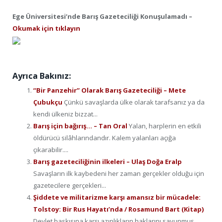
Ege Üniversitesi’nde Barış Gazeteciliği Konuşulamadı –
Okumak için tıklayın
Ayrıca Bakınız:
“Bir Panzehir” Olarak Barış Gazeteciliği – Mete
Çubukçu
Çünkü savaşlarda ülke olarak tarafsanız ya da
kendi ülkeniz bizzat...
Barış için bağırış… – Tan Oral
Yalan, harplerin en etkili
öldürücü silâhlarındandır. Kalem yalanları açığa
çıkarabilir....
Barış gazeteciliğinin ilkeleri – Ulaş Doğa Eralp
Savaşların ilk kaybedeni her zaman gerçekler olduğu için
gazetecilere gerçekleri...
Şiddete ve militarizme karşı amansız bir mücadele:
Tolstoy: Bir Rus Hayatı’nda / Rosamund Bart (Kitap)
Devlet baskısına karşı azınlıkların haklarını savunmuş,