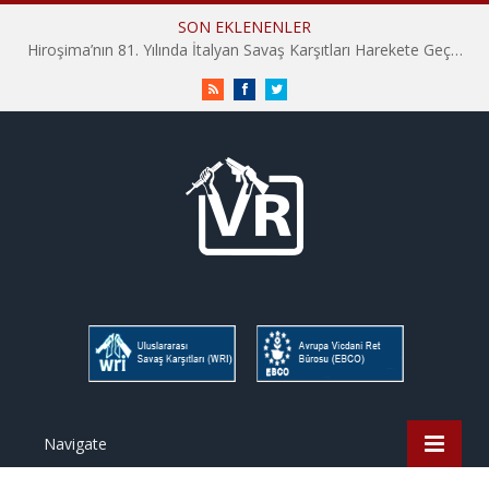
SON EKLENENLER
Hiroşima’nın 81. Yılında İtalyan Savaş Karşıtları Harekete Geçti: “Hatırlamak yeterli değil”
RSS
Facebook
Twitter
Navigate