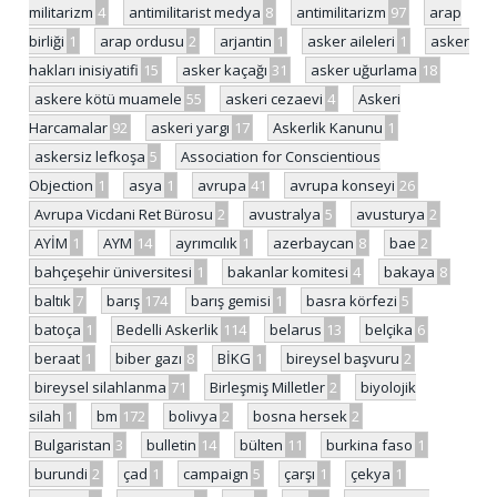
militarizm
4
antimilitarist medya
8
antimilitarizm
97
arap
birliği
1
arap ordusu
2
arjantin
1
asker aileleri
1
asker
hakları inisiyatifi
15
asker kaçağı
31
asker uğurlama
18
askere kötü muamele
55
askeri cezaevi
4
Askeri
Harcamalar
92
askeri yargı
17
Askerlik Kanunu
1
askersiz lefkoşa
5
Association for Conscientious
Objection
1
asya
1
avrupa
41
avrupa konseyi
26
Avrupa Vicdani Ret Bürosu
2
avustralya
5
avusturya
2
AYİM
1
AYM
14
ayrımcılık
1
azerbaycan
8
bae
2
bahçeşehir üniversitesi
1
bakanlar komitesi
4
bakaya
8
baltık
7
barış
174
barış gemisi
1
basra körfezi
5
batoça
1
Bedelli Askerlik
114
belarus
13
belçika
6
beraat
1
biber gazı
8
BİKG
1
bireysel başvuru
2
bireysel silahlanma
71
Birleşmiş Milletler
2
biyolojik
silah
1
bm
172
bolivya
2
bosna hersek
2
Bulgaristan
3
bulletin
14
bülten
11
burkina faso
1
burundi
2
çad
1
campaign
5
çarşı
1
çekya
1