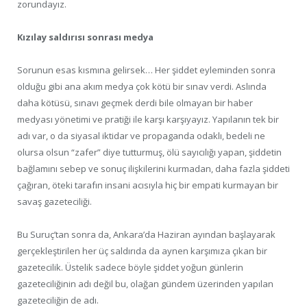
zorundayız.
Kızılay saldırısı sonrası medya
Sorunun esas kısmına gelirsek… Her şiddet eyleminden sonra
olduğu gibi ana akım medya çok kötü bir sınav verdi. Aslında
daha kötüsü, sınavı geçmek derdi bile olmayan bir haber
medyası yönetimi ve pratiği ile karşı karşıyayız. Yapılanın tek bir
adı var, o da siyasal iktidar ve propaganda odaklı, bedeli ne
olursa olsun “zafer” diye tutturmuş, ölü sayıcılığı yapan, şiddetin
bağlamını sebep ve sonuç ilişkilerini kurmadan, daha fazla şiddeti
çağıran, öteki tarafın insani acısıyla hiç bir empati kurmayan bir
savaş gazeteciliği.
Bu Suruç’tan sonra da, Ankara’da Haziran ayından başlayarak
gerçekleştirilen her üç saldırıda da aynen karşımıza çıkan bir
gazetecilik. Üstelik sadece böyle şiddet yoğun günlerin
gazeteciliğinin adı değil bu, olağan gündem üzerinden yapılan
gazeteciliğin de adı.