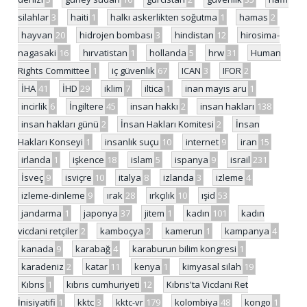
silahlar
3
haiti
1
halkı askerlikten soğutma
1
hamas
2
hayvan
20
hidrojen bombası
3
hindistan
12
hirosima-
nagasaki
16
hırvatistan
1
hollanda
5
hrw
31
Human
Rights Committee
1
iç güvenlik
67
ICAN
3
IFOR
2
İHA
41
İHD
29
iklim
7
iltica
1
inan mayıs aru
1
incirlik
6
İngiltere
45
insan hakkı
2
insan hakları
138
insan hakları günü
2
İnsan Hakları Komitesi
2
İnsan
Hakları Konseyi
1
insanlık suçu
10
internet
9
iran
15
irlanda
1
işkence
18
islam
5
ispanya
9
israil
231
İsveç
9
isviçre
10
italya
8
izlanda
3
izleme
4
izleme-dinleme
9
ırak
28
ırkçılık
10
ışid
53
jandarma
1
japonya
37
jitem
1
kadın
101
kadın
vicdani retçiler
2
kamboçya
2
kamerun
1
kampanya
4
kanada
9
karabağ
4
karaburun bilim kongresi
1
karadeniz
2
katar
11
kenya
1
kimyasal silah
19
Kıbrıs
1
kıbrıs cumhuriyeti
12
Kıbrıs'ta Vicdani Ret
İnisiyatifi
1
kktc
3
kktc-vr
179
kolombiya
48
kongo
1