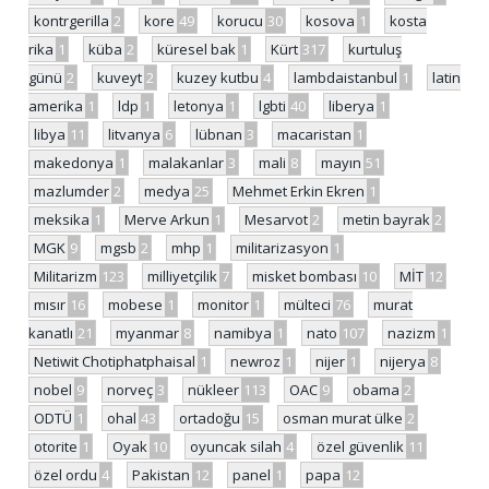
kontrgerilla
2
kore
49
korucu
30
kosova
1
kosta
rika
1
küba
2
küresel bak
1
Kürt
317
kurtuluş
günü
2
kuveyt
2
kuzey kutbu
4
lambdaistanbul
1
latin
amerika
1
ldp
1
letonya
1
lgbti
40
liberya
1
libya
11
litvanya
6
lübnan
3
macaristan
1
makedonya
1
malakanlar
3
mali
8
mayın
51
mazlumder
2
medya
25
Mehmet Erkin Ekren
1
meksika
1
Merve Arkun
1
Mesarvot
2
metin bayrak
2
MGK
9
mgsb
2
mhp
1
militarizasyon
1
Militarizm
123
milliyetçilik
7
misket bombası
10
MİT
12
mısır
16
mobese
1
monitor
1
mülteci
76
murat
kanatlı
21
myanmar
8
namibya
1
nato
107
nazizm
1
Netiwit Chotiphatphaisal
1
newroz
1
nijer
1
nijerya
8
nobel
9
norveç
3
nükleer
113
OAC
9
obama
2
ODTÜ
1
ohal
43
ortadoğu
15
osman murat ülke
2
otorite
1
Oyak
10
oyuncak silah
4
özel güvenlik
11
özel ordu
4
Pakistan
12
panel
1
papa
12