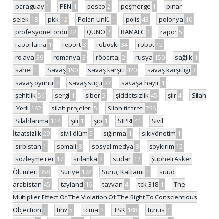
paraguay
1
PEN
1
pesco
2
peşmerge
1
pınar
selek
18
pkk
12
Polen Ünlü
1
polis
43
polonya
10
profesyonel ordu
22
QUNO
2
RAMALC
1
rapor
5
raporlama
1
report
3
roboski
34
robot
15
rojava
39
romanya
3
röportaj
2
rusya
150
sağlık
1
sahel
1
Savaş
190
savaş karşıtı
420
savaş karşıtlığı
3
savaş oyunu
2
savaş suçu
77
savaşa hayır
1
şehitlik
56
sergi
1
siber
5
şiddetsizlik
45
şiir
4
Silah
- Yerli
162
silah projeleri
5
Silah ticareti
256
Silahlanma
114
şili
1
şiö
1
SIPRI
41
Sivil
İtaatsizlik
29
sivil ölüm
5
sığınma
1
sıkıyönetim
1
sırbistan
1
somali
8
sosyal medya
8
soykırım
15
sözleşmeli er
17
srilanka
2
sudan
12
Şüpheli Asker
Ölümleri
358
Suriye
172
Suruç Katliamı
1
suudi
arabistan
45
tayland
16
tayvan
4
tck 318
1
The
Multiplier Effect Of The Violation Of The Right To Conscientious
Objection
1
tihv
5
toma
2
TSK
188
tunus
1