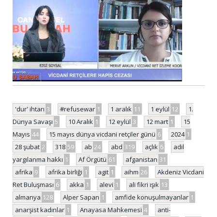
'dur' ihtarı
3
#refusewar
1
1 aralık
11
1 eylül
12
1.
Dünya Savaşı
5
10 Aralık
1
12 eylül
3
12 mart
1
15
Mayıs
44
15 mayıs dünya vicdani retçiler günü
6
2024
1
28 şubat
2
318
59
ab
24
abd
319
açlık
6
adil
yargılanma hakkı
1
Af Örgütü
61
afganistan
31
afrika
9
afrika birliği
1
agit
1
aihm
26
Akdeniz Vicdani
Ret Buluşması
6
akka
1
alevi
1
ali fikri ışık
13
almanya
128
Alper Sapan
1
amfide konuşulmayanlar
1
anarşist kadınlar
1
Anayasa Mahkemesi
4
anti-