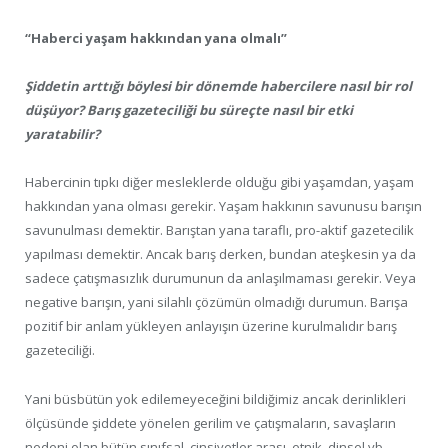
“Haberci yaşam hakkından yana olmalı”
Şiddetin arttığı böylesi bir dönemde habercilere nasıl bir rol
düşüyor? Barış gazeteciliği bu süreçte nasıl bir etki
yaratabilir?
Habercinin tıpkı diğer mesleklerde olduğu gibi yaşamdan, yaşam
hakkından yana olması gerekir. Yaşam hakkının savunusu barışın
savunulması demektir. Barıştan yana taraflı, pro-aktif gazetecilik
yapılması demektir. Ancak barış derken, bundan ateşkesin ya da
sadece çatışmasızlık durumunun da anlaşılmaması gerekir. Veya
negative barışın, yani silahlı çözümün olmadığı durumun. Barışa
pozitif bir anlam yükleyen anlayışın üzerine kurulmalıdır barış
gazeteciliği.
Yani büsbütün yok edilemeyeceğini bildiğimiz ancak derinlikleri
ölçüsünde şiddete yönelen gerilim ve çatışmaların, savaşların
nedeni olan bütün sınıfsal, cinsiyetler arası, etnik, dinsel vb.