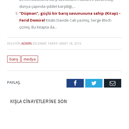
dünya çapında şiddet karşıtlığı,...
“Düşman”, güçlü bir barış savunusuna sahip (Kitap) –
Ferid Demirel
Kitabı Davide Cali yazmış, Serge Bloch
çizmiş. Bu kitapta da...
EKLEYEN
ADMIN
EKLENME TARIHI:
MART 18, 2016
barış
medya
PAYLAŞ.
Facebook
Twitter
Emai