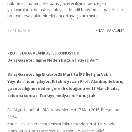
hak odaklı habercilikle barış gazeteciliğinin benzeşen
yaklaşımlarını buluşturacak şekilde adil barış odaklı gazetecilik
tanımını esas alan bir elkitabı ortaya çıkarılmıştır.
MART 18, 2016
·
KITAP
,
MAKALELER
PROF. SEVDA ALANKUŞ İLE KONUŞTUK
Barış Gazeteciliğine Neden Bugün İhtiyaç Var?
Barış Gazeteciliği Elkitabı 25 Mart’ta İPS İletişim Vakfı
Yayınları’ndan çıkıyor. Kitabın yazarı Prof. Alankuş ile barış
gazeteciliğinin neden gerekli olduğunu ve 13 Mart Kızılay
saldırısı sonrası Türkiye medyasını konuştuk.
Elif Akgül İstanbul – BİA Haber Merkezi 17 Mart 2016, Perşembe
23:54
Kadir Has Üniversitesi, İletişim Fakültesi’nden Prof. Dr. Sevda
Alankuş’un “Barış Gazeteciliği Elkitabı” İPS İletişim Vakfı