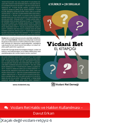
Vicdani Ret Hakkı ve Hakkın Kullanılması –
Davut Erkan