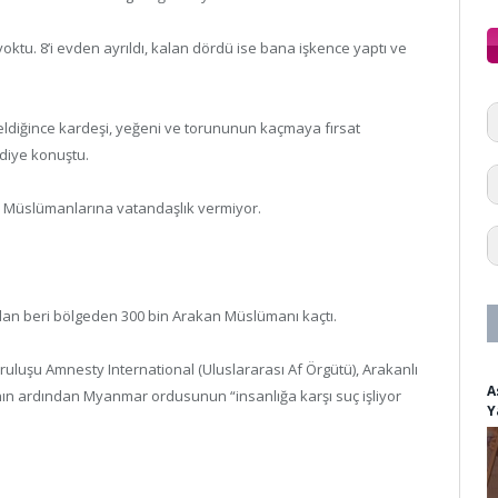
yoktu. 8’i evden ayrıldı, kalan dördü ise bana işkence yaptı ve
ldiğince kardeşi, yeğeni ve torununun kaçmaya fırsat
 diye konuştu.
 Müslümanlarına vatandaşlık vermiyor.
ndan beri bölgeden 300 bin Arakan Müslümanı kaçtı.
ruluşu Amnesty International (Uluslararası Af Örgütü), Arakanlı
A
rının ardından Myanmar ordusunun “insanlığa karşı suç işliyor
Y