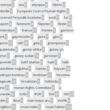
estonya
2
eta
5
etiyopya
4
Etkiniz
1
etkinlik
1
European Court of Human Rights
1
Evrensel Periyodik İnceleme
2
ezidi
1
fas
1
faşizm
4
feminizm
2
filipinler
6
filistin
36
Finlandiya
9
fransa
37
frontex
1
garnizon
ent
1
gayrimüslim
7
gaza
1
gazi
6
gazze
13
GBT
86
gıda
1
greenpeace
1
guatemala
2
güney afrika
1
güney çin
enizi
3
güney sudan
16
gürcistan
2
güvenlik
35
hafif silahlar
3
haiti
1
halkı
skerlikten soğutma
1
hamas
2
hayvan
20
hidrojen bombası
3
hindistan
12
hirosima-
agasaki
16
hırvatistan
1
hollanda
5
hrw
31
Human Rights Committee
1
iç
üvenlik
67
ICAN
3
IFOR
2
İHA
41
İHD
29
iklim
7
iltica
1
inan mayıs aru
1
incirlik
6
İngiltere
45
insan hakkı
2
insan hakları
138