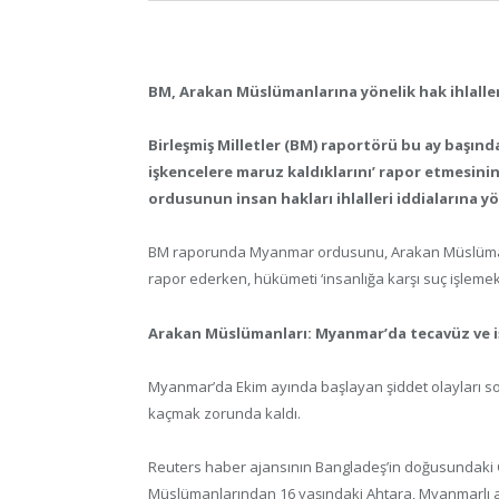
BM, Arakan Müslümanlarına yönelik hak ihlalle
Birleşmiş Milletler (BM) raportörü bu ay başı
işkencelere maruz kaldıklarını’ rapor etmesin
ordusunun insan hakları ihlalleri iddialarına y
BM raporunda Myanmar ordusunu, Arakan Müslümanların
rapor ederken, hükümeti ‘insanlığa karşı suç işlemek
Arakan Müslümanları: Myanmar’da tecavüz ve i
Myanmar’da Ekim ayında başlayan şiddet olayları so
kaçmak zorunda kaldı.
Reuters haber ajansının Bangladeş’in doğusundaki
Müslümanlarından 16 yaşındaki Ahtara, Myanmarlı ask