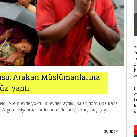
V
Y
T
Z
h
usu, Arakan Müslümanlarına
ç
üz’ yaptı
H
c
k
ldi. Ailem evde yoktu. 8’i evden ayrıldı, kalan dördü ise bana
b
 Af Örgütü, Myanmar ordusunun “insanlığa karşı suç işliyor
ü
GÜNDEM