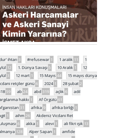
'dur' ihtarı
3
#refusewar
1
1 aralık
11
1
ylül
12
1. Dünya Savaşı
5
10 Aralık
1
12
ylül
3
12 mart
1
15 Mayıs
44
15 mayıs dünya
icdani retçiler günü
6
2024
1
28 şubat
2
318
59
ab
24
abd
319
açlık
6
adil
argılanma hakkı
1
Af Örgütü
61
afganistan
31
afrika
9
afrika birliği
1
agit
1
aihm
26
Akdeniz Vicdani Ret
uluşması
6
akka
1
alevi
1
ali fikri ışık
13
almanya
128
Alper Sapan
1
amfide