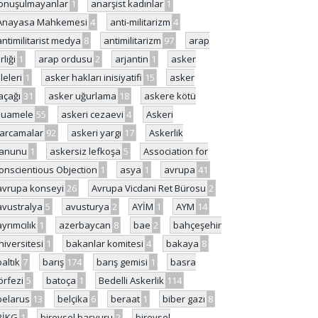
onuşulmayanlar
1
anarşist kadınlar
1
Anayasa Mahkemesi
4
anti-militarizm
4
antimilitarist medya
8
antimilitarizm
97
arap
rliği
1
arap ordusu
2
arjantin
1
asker
ileleri
1
asker hakları inisiyatifi
15
asker
açağı
31
asker uğurlama
18
askere kötü
uamele
55
askeri cezaevi
4
Askeri
arcamalar
92
askeri yargı
17
Askerlik
anunu
1
askersiz lefkoşa
5
Association for
onscientious Objection
1
asya
1
avrupa
41
avrupa konseyi
26
Avrupa Vicdani Ret Bürosu
2
avustralya
5
avusturya
2
AYİM
1
AYM
14
ayrımcılık
1
azerbaycan
8
bae
2
bahçeşehir
niversitesi
1
bakanlar komitesi
4
bakaya
8
baltık
7
barış
174
barış gemisi
1
basra
örfezi
5
batoça
1
Bedelli Askerlik
114
belarus
13
belçika
6
beraat
1
biber gazı
8
BİKG
1
bireysel başvuru
2
bireysel