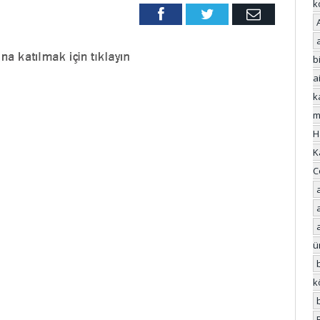
k
Facebook
Twitter
Email
bi
a
k
m
H
K
C
ü
k