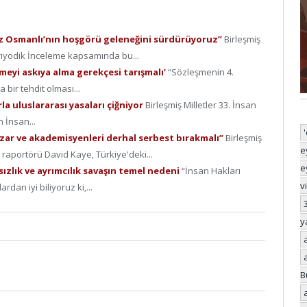
z Osmanlı’nın hoşgörü geleneğini sürdürüyoruz”
Birleşmiş
eriyodik İnceleme kapsamında bu...
meyi askıya alma gerekçesi tarışmalı’
“Sözleşmenin 4.
bir tehdit olması...
la uluslararası yasaları çiğniyor
Birleşmiş Milletler 33. İnsan
 İnsan...
ar ve akademisyenleri derhal serbest bırakmalı”
Birleşmiş
e
 raportörü David Kaye, Türkiye'deki...
e
ızlık ve ayrımcılık savaşın temel nedeni
“İnsan Hakları
v
dan iyi biliyoruz ki,...
y
B