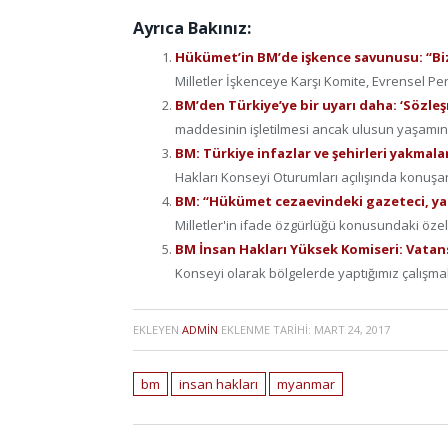
Ayrıca Bakınız:
Hükümet’in BM’de işkence savunusu: “Bi
Milletler İşkenceye Karşı Komite, Evrensel P
BM’den Türkiye’ye bir uyarı daha: ‘Sözleş
maddesinin işletilmesi ancak ulusun yaşamına 
BM: Türkiye infazlar ve şehirleri yakmalar
Hakları Konseyi Oturumları açılışında konuşan
BM: “Hükümet cezaevindeki gazeteci, yaz
Milletler'in ifade özgürlüğü konusundaki özel
BM İnsan Hakları Yüksek Komiseri: Vatans
Konseyi olarak bölgelerde yaptığımız çalışmalar
EKLEYEN
ADMIN
EKLENME TARIHI:
MART 24, 2017
bm
insan hakları
myanmar