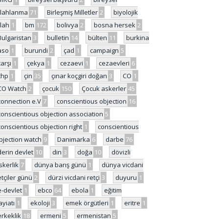
ilahlanma
71
Birleşmiş Milletler
2
biyolojik
ilah
1
bm
172
bolivya
2
bosna hersek
2
Bulgaristan
3
bulletin
14
bülten
11
burkina
aso
1
burundi
2
çad
1
campaign
5
çarşı
1
çekya
1
cezaevi
1
cezaevleri
6
chp
1
çin
35
çınar koçgiri doğan
3
CO
1
CO Watch
2
çocuk
150
Çocuk askerler
45
connection e.V
7
conscientious objection
16
conscientious objection association
5
conscientious objection right
1
conscientious
bjection watch
9
Danimarka
6
darbe
76
derin devlet
10
din
3
doğa
10
dövizli
skerlik
7
dünya barış günü
1
dünya vicdani
etçiler günü
2
dürzi vicdani retçi
3
duyuru
1
e-devlet
1
ebco
64
ebola
1
eğitim
ayiatı
1
ekoloji
3
emek örgütleri
1
eritre
1
erkeklik
18
ermeni
5
ermenistan
5