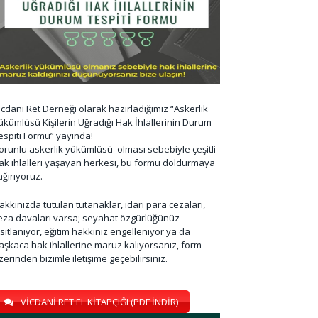
icdani Ret Derneği olarak hazırladığımız “Askerlik
ükümlüsü Kişilerin Uğradığı Hak İhlallerinin Durum
espiti Formu” yayında!
orunlu askerlik yükümlüsü olması sebebiyle çeşitli
ak ihlalleri yaşayan herkesi, bu formu doldurmaya
ağırıyoruz.
akkınızda tutulan tutanaklar, idari para cezaları,
eza davaları varsa; seyahat özgürlüğünüz
ısıtlanıyor, eğitim hakkınız engelleniyor ya da
aşkaca hak ihlallerine maruz kalıyorsanız, form
zerinden bizimle iletişime geçebilirsiniz.
VİCDANİ RET EL KİTAPÇIĞI (PDF İNDİR)