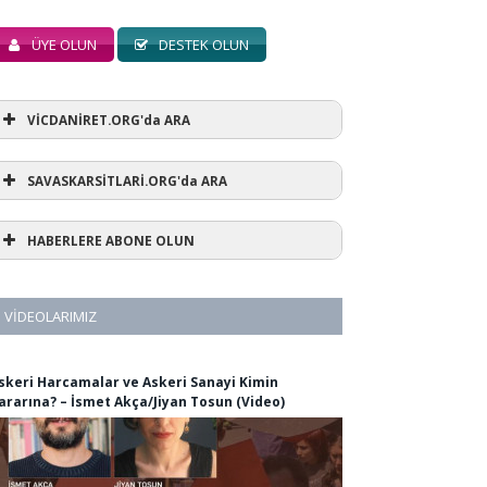
ÜYE OLUN
DESTEK OLUN
VİCDANİRET.ORG'da ARA
SAVASKARSİTLARİ.ORG'da ARA
HABERLERE ABONE OLUN
VIDEOLARIMIZ
skeri Harcamalar ve Askeri Sanayi Kimin
ararına? – İsmet Akça/Jiyan Tosun (Video)