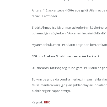
Ahtara, “12 asker gece 4:00’te eve geldi. Ailem evde 
tecavüz etti” dedi.
Sıddık Ahmed ise Myanmar askerlerinin köylerine ge
bulamadığını söylerken, “Askerleri hepsini öldürdü”
Myanmar hükümeti, 1990’ların başından beri Arakan
300 bin Arakan Müslümanı evlerini terk etti
Uluslararası Kızılhaç örgütüne göre 1990’ların başı
Bu yılın başında da Londra merkezli insan hakları ku
Müslümanlara karşı girişilen şiddet olayları iddiala
olabileceğini” rapor etmişti.
Kaynak:
BBC