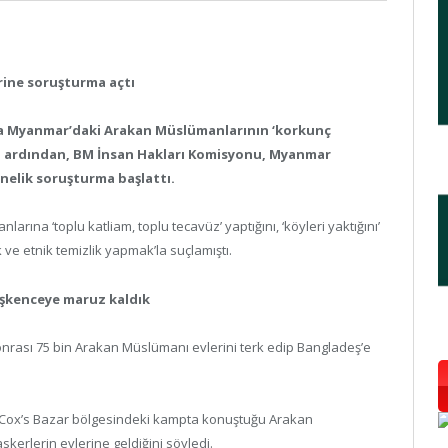
rine soruşturma açtı
nda Myanmar’daki Arakan Müslümanlarının ‘korkunç
in ardından, BM İnsan Hakları Komisyonu, Myanmar
önelik soruşturma başlattı.
a ‘toplu katliam, toplu tecavüz’ yaptığını, ‘köyleri yaktığını’
 ve etnik temizlik yapmak’la suçlamıştı.
şkenceye maruz kaldık
nrası 75 bin Arakan Müslümanı evlerini terk edip Bangladeş’e
 Cox’s Bazar bölgesindeki kampta konuştuğu Arakan
erlerin evlerine geldiğini söyledi.