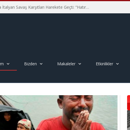
Hiroşima’nın 81. Yılında İtalyan Savaş Karşıtları Harekete Geçti: “Hatırlamak yeterli değil”
em
Bizden
Makaleler
Etkinlikler