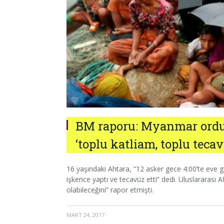
BM raporu: Myanmar ord
‘toplu katliam, toplu tecav
16 yaşındaki Ahtara, “12 asker gece 4:00’te eve ge
işkence yaptı ve tecavüz etti” dedi. Uluslararası
olabileceğini” rapor etmişti.
MART 24, 2017
·