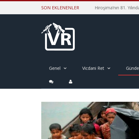
SON EKLENENLER
Genel
Vicdani Ret
Günd