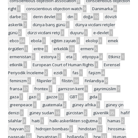
conscientious objection association
5
conscientious objection
right
1
conscientious objection watch
9
Danimarka
6
darbe
76
derin devlet
10
din
3
doğa
10
dövizli
askerlik
7
dünya barış günü
1
dünya vicdani retçiler
günü
2
dürzi vicdani retçi
3
duyuru
1
e-devlet
1
ebco
64
ebola
1
eğitim zayiatı
1
ekoloji
3
emek
örgütleri
1
eritre
1
erkeklik
18
ermeni
5
ermenistan
5
estonya
2
eta
5
etiyopya
4
Etkiniz
1
etkinlik
1
European Court of Human Rights
1
Evrensel
Periyodik İnceleme
2
ezidi
1
fas
1
faşizm
4
feminizm
2
filipinler
6
filistin
36
Finlandiya
9
fransa
37
frontex
1
garnizon kent
1
gayrimüslim
7
gaza
1
gazi
6
gazze
13
GBT
86
gıda
1
greenpeace
1
guatemala
2
güney afrika
1
güney çin
denizi
3
güney sudan
16
gürcistan
2
güvenlik
35
hafif
silahlar
3
haiti
1
halkı askerlikten soğutma
1
hamas
2
hayvan
20
hidrojen bombası
3
hindistan
12
hirosima-
nagasaki
16
hırvatistan
1
hollanda
5
hrw
31
Human