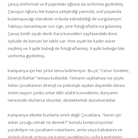
çavuş üniformalı ve 8 yaşındaki oğluna da üniforma giydirilmiş.
Çavuşun oğlunu tek başına yetiştirdiği yanında, sivil yaşamda
bulamayacağı olanakları orduda edinebildiği de vurgulanıyor.
Tabloyu tamamlayan son öge, yine fotoğraflarla vurgulanmış.
Çavuş Smith siyah derili. Kara kuvvetleri sayfasındaki ikinci
öyküde de benzer bir tablo var. Yine siyah bir kadın asker
seçilmiş ve 9 aylık bebeği ile fotoğraflanmış. 9 aylık bebeğe bile
üniforma giydirilmiş.
Kampanya için her yıl bir tema belirleniyor. Bu yıl, “Cesur Yürekler,
Dirençli Ruhlar” teması kullanıldı. Temanın açıklaması ise şöyle:
Asker çocuklarının dirençli ve psikolojik açıdan dayanıklı olması
önem taşıyor çünkü onlar ABD silahlı kuvvetlerini, dünyanın
neresinde olurlarsa olsunlar, desteklemek durumundalar.
Kampanya elbette bunlarla sınırlı değil. Çocuklara, “Senin için
asker çocuğu olmak ne demek?” konulu kompozisyonlar
yazdırılıyor ve çocukların vatanlarını, anne veya babalarını ve
dolaylı olarak orduyu ne kadar sevdikleri bu yolla kanıtlanmış