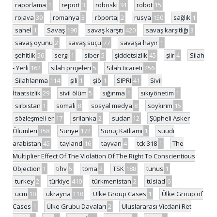
raporlama
1
report
3
roboski
34
robot
15
rojava
39
romanya
3
röportaj
2
rusya
150
sağlık
1
sahel
1
Savaş
190
savaş karşıtı
420
savaş karşıtlığı
3
savaş oyunu
2
savaş suçu
77
savaşa hayır
1
şehitlik
56
sergi
1
siber
5
şiddetsizlik
45
şiir
4
Silah
- Yerli
162
silah projeleri
5
Silah ticareti
256
Silahlanma
114
şili
1
şiö
1
SIPRI
41
Sivil
İtaatsizlik
29
sivil ölüm
5
sığınma
1
sıkıyönetim
1
sırbistan
1
somali
8
sosyal medya
8
soykırım
15
sözleşmeli er
17
srilanka
2
sudan
12
Şüpheli Asker
Ölümleri
358
Suriye
172
Suruç Katliamı
1
suudi
arabistan
45
tayland
16
tayvan
4
tck 318
1
The
Multiplier Effect Of The Violation Of The Right To Conscientious
Objection
1
tihv
5
toma
2
TSK
188
tunus
1
turkey
2
türkiye
410
türkmenistan
2
tüsiad
6
ucm
10
ukrayna
118
Ulke Group Cases
1
Ülke Group of
Cases
1
Ülke Grubu Davaları
2
Uluslararası Vicdani Ret