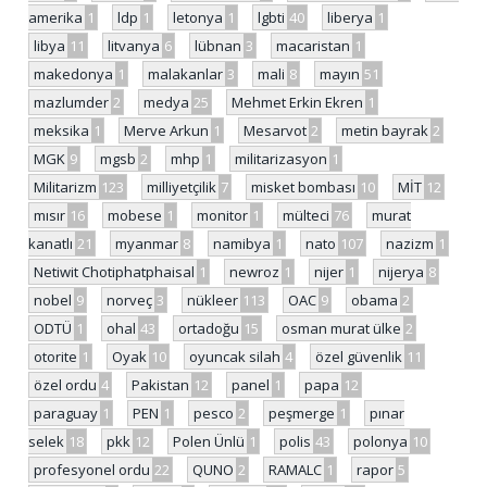
amerika
1
ldp
1
letonya
1
lgbti
40
liberya
1
libya
11
litvanya
6
lübnan
3
macaristan
1
makedonya
1
malakanlar
3
mali
8
mayın
51
mazlumder
2
medya
25
Mehmet Erkin Ekren
1
meksika
1
Merve Arkun
1
Mesarvot
2
metin bayrak
2
MGK
9
mgsb
2
mhp
1
militarizasyon
1
Militarizm
123
milliyetçilik
7
misket bombası
10
MİT
12
mısır
16
mobese
1
monitor
1
mülteci
76
murat
kanatlı
21
myanmar
8
namibya
1
nato
107
nazizm
1
Netiwit Chotiphatphaisal
1
newroz
1
nijer
1
nijerya
8
nobel
9
norveç
3
nükleer
113
OAC
9
obama
2
ODTÜ
1
ohal
43
ortadoğu
15
osman murat ülke
2
otorite
1
Oyak
10
oyuncak silah
4
özel güvenlik
11
özel ordu
4
Pakistan
12
panel
1
papa
12
paraguay
1
PEN
1
pesco
2
peşmerge
1
pınar
selek
18
pkk
12
Polen Ünlü
1
polis
43
polonya
10
profesyonel ordu
22
QUNO
2
RAMALC
1
rapor
5