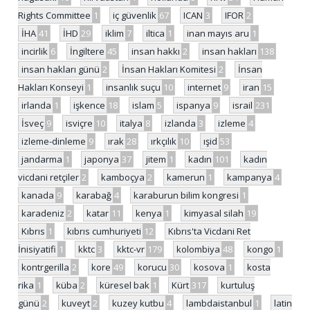
Rights Committee
1
iç güvenlik
67
ICAN
3
IFOR
2
İHA
41
İHD
29
iklim
7
iltica
1
inan mayıs aru
1
incirlik
6
İngiltere
45
insan hakkı
2
insan hakları
138
insan hakları günü
2
İnsan Hakları Komitesi
2
İnsan
Hakları Konseyi
1
insanlık suçu
10
internet
9
iran
15
irlanda
1
işkence
18
islam
5
ispanya
9
israil
231
İsveç
9
isviçre
10
italya
8
izlanda
3
izleme
4
izleme-dinleme
9
ırak
28
ırkçılık
10
ışid
53
jandarma
1
japonya
37
jitem
1
kadın
101
kadın
vicdani retçiler
2
kamboçya
2
kamerun
1
kampanya
4
kanada
9
karabağ
4
karaburun bilim kongresi
1
karadeniz
2
katar
11
kenya
1
kimyasal silah
19
Kıbrıs
1
kıbrıs cumhuriyeti
12
Kıbrıs'ta Vicdani Ret
İnisiyatifi
1
kktc
3
kktc-vr
179
kolombiya
48
kongo
1
kontrgerilla
2
kore
49
korucu
30
kosova
1
kosta
rika
1
küba
2
küresel bak
1
Kürt
317
kurtuluş
günü
2
kuveyt
2
kuzey kutbu
4
lambdaistanbul
1
latin