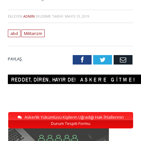
EKLEYEN
ADMIN
EKLENME TARIHI:
MAYIS 13, 2019
abd
Militarizm
PAYLAŞ.
Facebook
Twitter
Emai
Askerlik Yükümlüsü Kişilerin Uğradığı Hak İhlallerinin
Durum Tespiti Formu