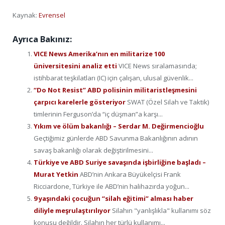
Kaynak:
Evrensel
Ayrıca Bakınız:
VICE News Amerika’nın en militarize 100
üniversitesini analiz etti
VICE News sıralamasında;
istihbarat teşkilatları (IC) için çalışan, ulusal güvenlik...
“Do Not Resist” ABD polisinin militaristleşmesini
çarpıcı karelerle gösteriyor
SWAT (Özel Silah ve Taktik)
timlerinin Ferguson’da “iç düşman”a karşı...
Yıkım ve ölüm bakanlığı – Serdar M. Değirmencioğlu
Geçtiğimiz günlerde ABD Savunma Bakanlığının adının
savaş bakanlığı olarak değiştirilmesini...
Türkiye ve ABD Suriye savaşında işbirliğine başladı –
Murat Yetkin
ABD’nin Ankara Büyükelçisi Frank
Ricciardone, Türkiye ile ABD’nin halihazırda yoğun...
9 yaşındaki çocuğun “silah eğitimi” alması haber
diliyle meşrulaştırılıyor
Silahın "yanlışlıkla" kullanımı söz
konusu değildir. Silahın her türlü kullanımı...