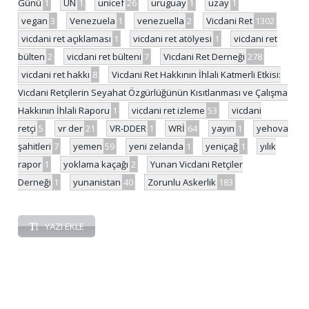
Günü
1
UN
1
unicef
26
uruguay
1
uzay
1
vegan
3
Venezuela
1
venezuella
2
Vicdani Ret
1302
vicdani ret açıklaması
1
vicdani ret atölyesi
1
vicdani ret
bülten
2
vicdani ret bülteni
7
Vicdani Ret Derneği
278
vicdani ret hakkı
8
Vicdani Ret Hakkının İhlali Katmerli Etkisi:
Vicdani Retçilerin Seyahat Özgürlüğünün Kısıtlanması ve Çalışma
Hakkının İhlali Raporu
1
vicdani ret izleme
53
vicdani
retçi
5
vr der
21
VR-DDER
1
WRİ
64
yayın
1
yehova
şahitleri
7
yemen
59
yeni zelanda
1
yeniçağ
1
yılık
rapor
1
yoklama kaçağı
2
Yunan Vicdani Retçiler
Derneği
1
yunanistan
40
Zorunlu Askerlik
183
YAZI EKLE