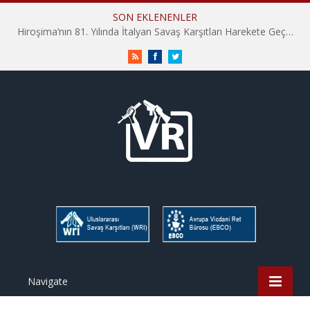
SON EKLENENLER
Hiroşima’nın 81. Yılında İtalyan Savaş Karşıtları Harekete Geçti: “Hatırlamak yeterli değil”
RSS
Facebook
Twitter
Navigate