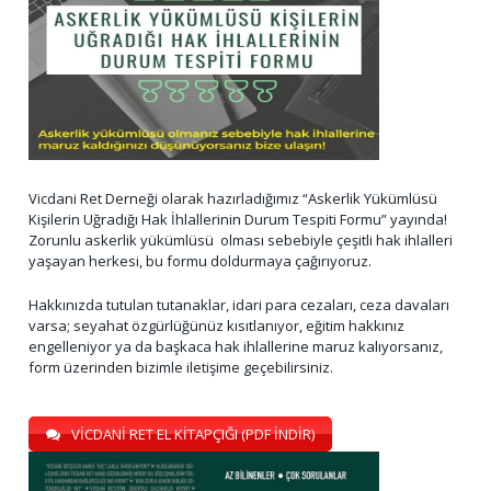
Vicdani Ret Derneği olarak hazırladığımız “Askerlik Yükümlüsü
Kişilerin Uğradığı Hak İhlallerinin Durum Tespiti Formu” yayında!
Zorunlu askerlik yükümlüsü olması sebebiyle çeşitli hak ihlalleri
yaşayan herkesi, bu formu doldurmaya çağırıyoruz.
Hakkınızda tutulan tutanaklar, idari para cezaları, ceza davaları
varsa; seyahat özgürlüğünüz kısıtlanıyor, eğitim hakkınız
engelleniyor ya da başkaca hak ihlallerine maruz kalıyorsanız,
form üzerinden bizimle iletişime geçebilirsiniz.
VİCDANİ RET EL KİTAPÇIĞI (PDF İNDİR)