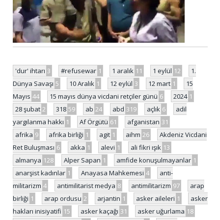
'dur' ihtarı
3
#refusewar
1
1 aralık
11
1 eylül
12
1.
Dünya Savaşı
5
10 Aralık
1
12 eylül
3
12 mart
1
15
Mayıs
44
15 mayıs dünya vicdani retçiler günü
6
2024
1
28 şubat
2
318
59
ab
24
abd
319
açlık
6
adil
yargılanma hakkı
1
Af Örgütü
61
afganistan
31
afrika
9
afrika birliği
1
agit
1
aihm
26
Akdeniz Vicdani
Ret Buluşması
6
akka
1
alevi
1
ali fikri ışık
13
almanya
128
Alper Sapan
1
amfide konuşulmayanlar
1
anarşist kadınlar
1
Anayasa Mahkemesi
4
anti-
militarizm
4
antimilitarist medya
8
antimilitarizm
97
arap
birliği
1
arap ordusu
2
arjantin
1
asker aileleri
1
asker
hakları inisiyatifi
15
asker kaçağı
31
asker uğurlama
18