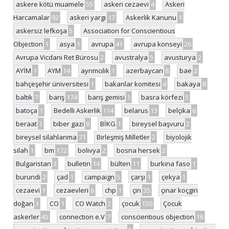
askere kötü muamele
55
askeri cezaevi
4
Askeri
Harcamalar
92
askeri yargı
17
Askerlik Kanunu
1
askersiz lefkoşa
5
Association for Conscientious
Objection
1
asya
1
avrupa
41
avrupa konseyi
26
Avrupa Vicdani Ret Bürosu
2
avustralya
5
avusturya
2
AYİM
1
AYM
14
ayrımcılık
1
azerbaycan
8
bae
2
bahçeşehir üniversitesi
1
bakanlar komitesi
4
bakaya
8
baltık
7
barış
174
barış gemisi
1
basra körfezi
5
batoça
1
Bedelli Askerlik
114
belarus
13
belçika
6
beraat
1
biber gazı
8
BİKG
1
bireysel başvuru
2
bireysel silahlanma
71
Birleşmiş Milletler
2
biyolojik
silah
1
bm
172
bolivya
2
bosna hersek
2
Bulgaristan
3
bulletin
14
bülten
11
burkina faso
1
burundi
2
çad
1
campaign
5
çarşı
1
çekya
1
cezaevi
1
cezaevleri
6
chp
1
çin
35
çınar koçgiri
doğan
3
CO
1
CO Watch
2
çocuk
150
Çocuk
askerler
45
connection e.V
7
conscientious objection
16