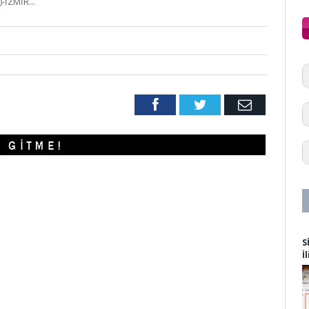
-İZMİR...
Facebook
Twitter
Email
S
İ