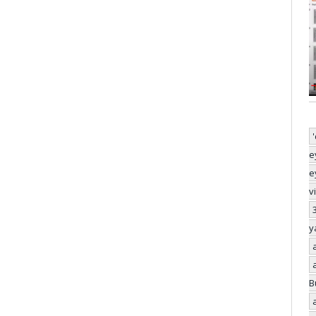
e
e
v
y
B