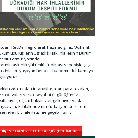
icdani Ret Derneği olarak hazırladığımız “Askerlik
ükümlüsü Kişilerin Uğradığı Hak İhlallerinin Durum
espiti Formu” yayında!
orunlu askerlik yükümlüsü olması sebebiyle çeşitli
ak ihlalleri yaşayan herkesi, bu formu doldurmaya
ağırıyoruz.
akkınızda tutulan tutanaklar, idari para cezaları,
eza davaları varsa; seyahat özgürlüğünüz
ısıtlanıyor, eğitim hakkınız engelleniyor ya da
aşkaca hak ihlallerine maruz kalıyorsanız, form
zerinden bizimle iletişime geçebilirsiniz.
VİCDANİ RET EL KİTAPÇIĞI (PDF İNDİR)