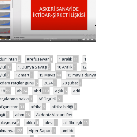
'dur' ihtarı
3
#refusewar
1
1 aralık
11
1
ylül
12
1. Dünya Savaşı
5
10 Aralık
1
12
ylül
3
12 mart
1
15 Mayıs
44
15 mayıs dünya
icdani retçiler günü
6
2024
1
28 şubat
2
318
59
ab
24
abd
319
açlık
6
adil
argılanma hakkı
1
Af Örgütü
61
afganistan
31
afrika
9
afrika birliği
1
agit
1
aihm
26
Akdeniz Vicdani Ret
uluşması
6
akka
1
alevi
1
ali fikri ışık
13
almanya
128
Alper Sapan
1
amfide