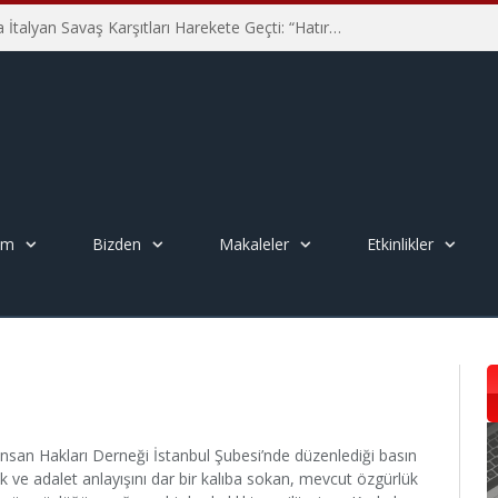
Hiroşima’nın 81. Yılında İtalyan Savaş Karşıtları Harekete Geçti: “Hatırlamak yeterli değil”
em
Bizden
Makaleler
Etkinlikler
nsan Hakları Derneği İstanbul Şubesi’nde düzenlediği basın
k ve adalet anlayışını dar bir kalıba sokan, mevcut özgürlük