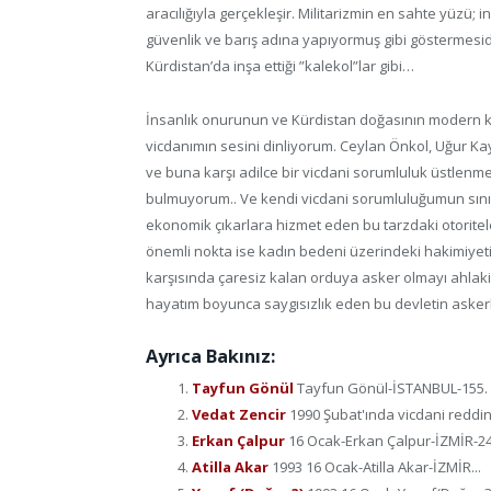
aracılığıyla gerçekleşir. Militarizmin en sahte yüzü; 
güvenlik ve barış adına yapıyormuş gibi göstermesidi
Kürdistan’da inşa ettiği ”kalekol”lar gibi…
İnsanlık onurunun ve Kürdistan doğasının modern ka
vicdanımın sesini dinliyorum. Ceylan Önkol, Uğur Ka
ve buna karşı adilce bir vicdani sorumluluk üstlen
bulmuyorum.. Ve kendi vicdani sorumluluğumun sını
ekonomik çıkarlara hizmet eden bu tarzdaki otoritele
önemli nokta ise kadın bedeni üzerindeki hakimiyetin ”
karşısında çaresiz kalan orduya asker olmayı ahlak
hayatım boyunca saygısızlık eden bu devletin asker
Ayrıca Bakınız:
Tayfun Gönül
Tayfun Gönül-İSTANBUL-155. ma
Vedat Zencir
1990 Şubat'ında vicdani reddini
Erkan Çalpur
16 Ocak-Erkan Çalpur-İZMİR-24 
Atilla Akar
1993 16 Ocak-Atilla Akar-İZMİR...