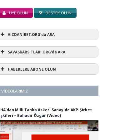
ÜYE OLUN
DESTEK OLUN
VİCDANİRET.ORG'da ARA
SAVASKARSİTLARİ.ORG'da ARA
HABERLERE ABONE OLUN
VIDEOLARIMIZ
İHA’dan Milli Tanka Askeri Sanayide AKP-Şirket
lişkileri – Bahadır Özgür (Video)