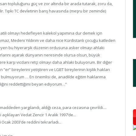
insan topluluğunu güç ve zor altında bir arada tutarak, zoru da,
r. Tıpkı TC devletinin barış havasında (meşru bir zeminde)
tili olmayı hedefleyen kalekol yapımına dur demek için
ymaz, Medeni Yıldırım ve daha nice Kürdistanlı çocuğu katleden
meyen bu hiyerarşik düzenin ordusuna asker olmayı ahlaki
rlarını aşarak dünyanın neresinde olursa olsun, büyük
re karşı vicdani retçi olmayı daha ahlaki buluyorum. Bir diğer
er” bireylerini yetiştiren ve LGBT bireylerinin kişilik hakları
i bulmuyorum … En önemlisi de, anadilde eğitim haklarıma
liğini reddettiğimi beyan ediyorum…”
ddeden yargılandı, aldığı ceza, para cezasına çevrildi....
 açıklayan Vedat Zencir 1 Aralık 1997’de...
Ocak 2003’de reddini tekrarladı...