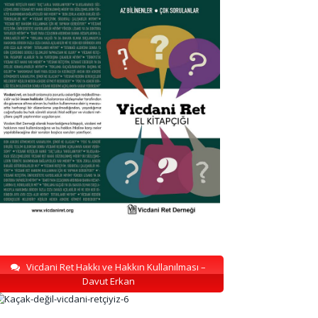
Vicdani Ret Hakkı ve Hakkın Kullanılması –
Davut Erkan