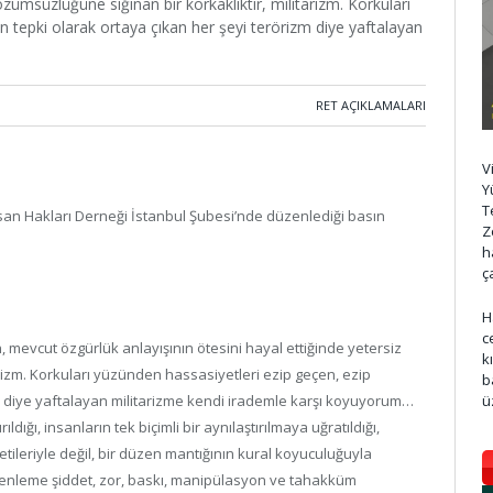
çözümsüzlüğüne sığınan bir korkaklıktır, militarizm. Korkuları
 tepki olarak ortaya çıkan her şeyi terörizm diye yaftalayan
RET AÇIKLAMALARI
V
Y
T
san Hakları Derneği İstanbul Şubesi’nde düzenlediği basın
Z
h
ç
H
c
, mevcut özgürlük anlayışının ötesini hayal ettiğinde yetersiz
k
arizm. Korkuları yüzünden hassasiyetleri ezip geçen, ezip
b
ü
m diye yaftalayan militarizme kendi irademle karşı koyuyorum…
ldığı, insanların tek biçimli bir aynılaştırılmaya uğratıldığı,
tileriyle değil, bir düzen mantığının kural koyuculuğuyla
üzenleme şiddet, zor, baskı, manipülasyon ve tahakküm