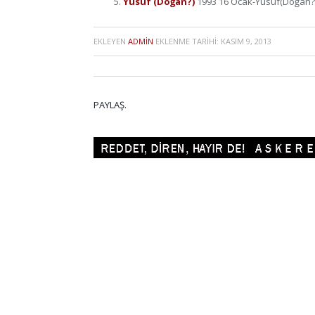
Yusuf (Doğan?)
1993 16 Ocak-Yusuf(Doğan?)
EKLEYEN
ADMIN
EKLENME TARIHI:
KASIM 9, 2013
PAYLAŞ.