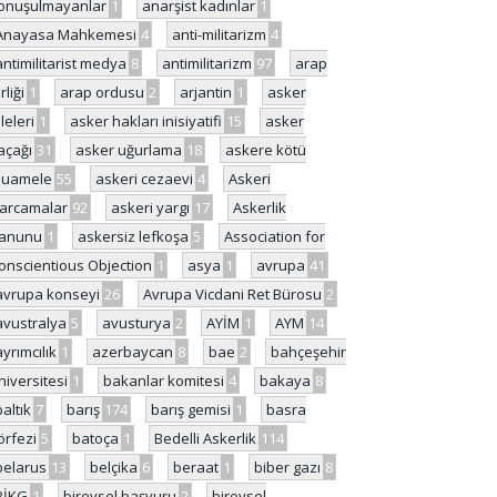
onuşulmayanlar
1
anarşist kadınlar
1
Anayasa Mahkemesi
4
anti-militarizm
4
antimilitarist medya
8
antimilitarizm
97
arap
rliği
1
arap ordusu
2
arjantin
1
asker
ileleri
1
asker hakları inisiyatifi
15
asker
açağı
31
asker uğurlama
18
askere kötü
uamele
55
askeri cezaevi
4
Askeri
arcamalar
92
askeri yargı
17
Askerlik
anunu
1
askersiz lefkoşa
5
Association for
onscientious Objection
1
asya
1
avrupa
41
avrupa konseyi
26
Avrupa Vicdani Ret Bürosu
2
avustralya
5
avusturya
2
AYİM
1
AYM
14
ayrımcılık
1
azerbaycan
8
bae
2
bahçeşehir
niversitesi
1
bakanlar komitesi
4
bakaya
8
baltık
7
barış
174
barış gemisi
1
basra
örfezi
5
batoça
1
Bedelli Askerlik
114
belarus
13
belçika
6
beraat
1
biber gazı
8
BİKG
1
bireysel başvuru
2
bireysel