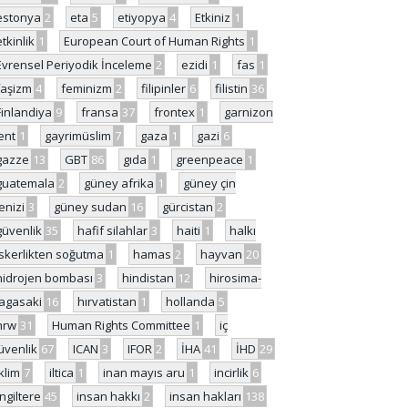
estonya
2
eta
5
etiyopya
4
Etkiniz
1
etkinlik
1
European Court of Human Rights
1
Evrensel Periyodik İnceleme
2
ezidi
1
fas
1
faşizm
4
feminizm
2
filipinler
6
filistin
36
Finlandiya
9
fransa
37
frontex
1
garnizon
ent
1
gayrimüslim
7
gaza
1
gazi
6
gazze
13
GBT
86
gıda
1
greenpeace
1
guatemala
2
güney afrika
1
güney çin
enizi
3
güney sudan
16
gürcistan
2
güvenlik
35
hafif silahlar
3
haiti
1
halkı
skerlikten soğutma
1
hamas
2
hayvan
20
hidrojen bombası
3
hindistan
12
hirosima-
agasaki
16
hırvatistan
1
hollanda
5
hrw
31
Human Rights Committee
1
iç
üvenlik
67
ICAN
3
IFOR
2
İHA
41
İHD
29
iklim
7
iltica
1
inan mayıs aru
1
incirlik
6
İngiltere
45
insan hakkı
2
insan hakları
138