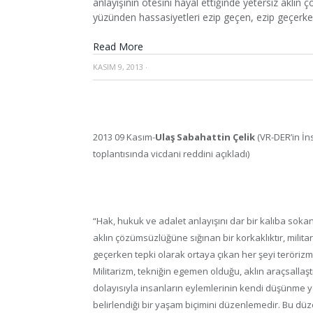
anlayışının ötesini hayal ettiğinde yetersiz aklın 
yüzünden hassasiyetleri ezip geçen, ezip geçerken
Read More
KASIM 9, 2013
·
2013 09 Kasım-
Ulaş Sabahattin Çelik
(VR-DER’in İn
toplantısında vicdani reddini açıkladı)
“Hak, hukuk ve adalet anlayışını dar bir kalıba sokan
aklın çözümsüzlüğüne sığınan bir korkaklıktır, milit
geçerken tepki olarak ortaya çıkan her şeyi teröriz
Militarizm, tekniğin egemen olduğu, aklın araçsallaştırı
dolayısıyla insanların eylemlerinin kendi düşünme ye
belirlendiği bir yaşam biçimini düzenlemedir. Bu d