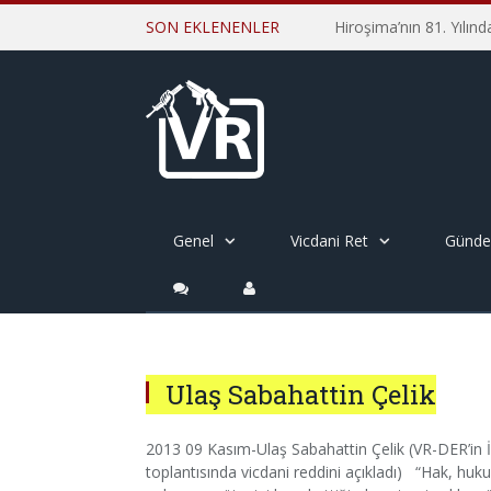
SON EKLENENLER
Genel
Vicdani Ret
Günd
Ulaş Sabahattin Çelik
2013 09 Kasım-Ulaş Sabahattin Çelik (VR-DER’in İ
toplantısında vicdani reddini açıkladı) “Hak, huku