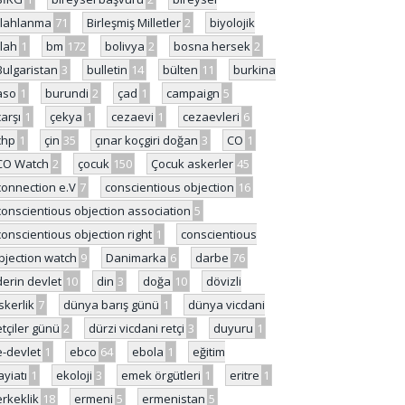
ilahlanma
71
Birleşmiş Milletler
2
biyolojik
ilah
1
bm
172
bolivya
2
bosna hersek
2
Bulgaristan
3
bulletin
14
bülten
11
burkina
aso
1
burundi
2
çad
1
campaign
5
çarşı
1
çekya
1
cezaevi
1
cezaevleri
6
chp
1
çin
35
çınar koçgiri doğan
3
CO
1
CO Watch
2
çocuk
150
Çocuk askerler
45
connection e.V
7
conscientious objection
16
conscientious objection association
5
conscientious objection right
1
conscientious
bjection watch
9
Danimarka
6
darbe
76
derin devlet
10
din
3
doğa
10
dövizli
skerlik
7
dünya barış günü
1
dünya vicdani
etçiler günü
2
dürzi vicdani retçi
3
duyuru
1
e-devlet
1
ebco
64
ebola
1
eğitim
ayiatı
1
ekoloji
3
emek örgütleri
1
eritre
1
erkeklik
18
ermeni
5
ermenistan
5