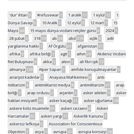
'dur' ihtarı
3
#refusewar
1
1 aralık
11
1 eylül
12
1.
Dünya Savaşı
5
10 Aralık
1
12 eylül
3
12 mart
1
15
Mayıs
44
15 mayıs dünya vicdani retçiler günü
6
2024
1
28 şubat
2
318
59
ab
24
abd
319
açlık
6
adil
yargılanma hakkı
1
Af Örgütü
61
afganistan
31
afrika
9
afrika birliği
1
agit
1
aihm
26
Akdeniz Vicdani
Ret Buluşması
6
akka
1
alevi
1
ali fikri ışık
13
almanya
128
Alper Sapan
1
amfide konuşulmayanlar
1
anarşist kadınlar
1
Anayasa Mahkemesi
4
anti-
militarizm
4
antimilitarist medya
8
antimilitarizm
97
arap
birliği
1
arap ordusu
2
arjantin
1
asker aileleri
1
asker
hakları inisiyatifi
15
asker kaçağı
31
asker uğurlama
18
askere kötü muamele
55
askeri cezaevi
4
Askeri
Harcamalar
92
askeri yargı
17
Askerlik Kanunu
1
askersiz lefkoşa
5
Association for Conscientious
Objection
1
asya
1
avrupa
41
avrupa konseyi
26