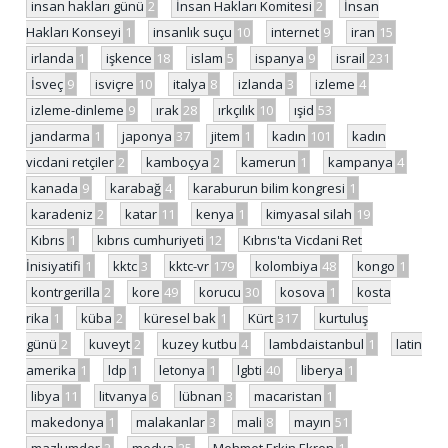
insan hakları günü
2
İnsan Hakları Komitesi
2
İnsan
Hakları Konseyi
1
insanlık suçu
10
internet
9
iran
15
irlanda
1
işkence
18
islam
5
ispanya
9
israil
231
İsveç
9
isviçre
10
italya
8
izlanda
3
izleme
4
izleme-dinleme
9
ırak
28
ırkçılık
10
ışid
53
jandarma
1
japonya
37
jitem
1
kadın
101
kadın
vicdani retçiler
2
kamboçya
2
kamerun
1
kampanya
4
kanada
9
karabağ
4
karaburun bilim kongresi
1
karadeniz
2
katar
11
kenya
1
kimyasal silah
19
Kıbrıs
1
kıbrıs cumhuriyeti
12
Kıbrıs'ta Vicdani Ret
İnisiyatifi
1
kktc
3
kktc-vr
179
kolombiya
48
kongo
1
kontrgerilla
2
kore
49
korucu
30
kosova
1
kosta
rika
1
küba
2
küresel bak
1
Kürt
317
kurtuluş
günü
2
kuveyt
2
kuzey kutbu
4
lambdaistanbul
1
latin
amerika
1
ldp
1
letonya
1
lgbti
40
liberya
1
libya
11
litvanya
6
lübnan
3
macaristan
1
makedonya
1
malakanlar
3
mali
8
mayın
51