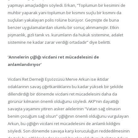
yapmayı amaçladığını söyledi. Erkan, “Toplumun bir kesimini de
muhbir yaparak yani toplumun bir kısmını suçlu bir kısmını da
suçluları yakalayan polis rolüne bürüyor. Geçmişte de buna
benzer uygulamalardan olumlu bir sonuç alınmamıştır. Etkin
pişmanlık, gizli tanık vs. kurumların da hukuk sistemine, adalet
sistemine ne kadar zarar verdiği ortadadır” diye belirtti.
‘Annelerin çığlığı vicdani ret mücadelesini de
anlamlandırıyor’
Vicdani Ret Derneği Eşsözcüsü Merve Arkun ise iktidar
odaklarının savaş çığırtkanlıklarını bu kadar yüksek bir şekilde
dillendirdiği bir dönemde vicdani ret mücadelesini daha da
görünür kılmanın önemli olduğunu söyledi. AKP’nin dayattığı
savaşta yaşamını yitiren asker ailelerinin “Vatan sağ olmasın
benim çocuğum sağ olsun” çığlığının önemli olduğunu vurgulayan
Arkun, bu çığlığın vicdani ret mücadelesini de anlamlı kıldığını
söyledi. Son dönemde savaşa karşı koruculuğun reddedilmesinin