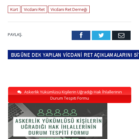
Kürt
Vicdani Ret
Vicdani Ret Derneği
PAYLAŞ.
Facebook
Twitter
Emai
Askerlik Yükümlüsü Kişilerin Uğradığı Hak İhlallerinin
Durum Tespiti Formu