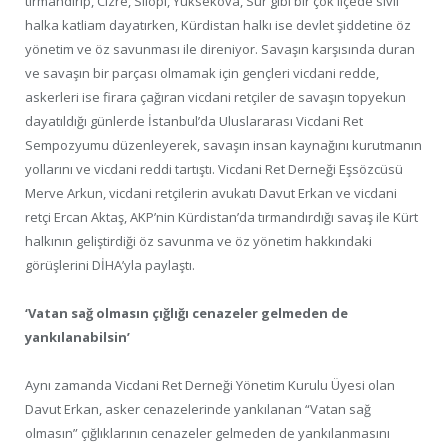
tırmandırıp, Cizre, Silopi, Yüksekova, Sur gibi bir çok ilçede sivil
halka katliam dayatırken, Kürdistan halkı ise devlet şiddetine öz
yönetim ve öz savunması ile direniyor. Savaşın karşısında duran
ve savaşın bir parçası olmamak için gençleri vicdani redde,
askerleri ise firara çağıran vicdani retçiler de savaşın topyekun
dayatıldığı günlerde İstanbul’da Uluslararası Vicdani Ret
Sempozyumu düzenleyerek, savaşın insan kaynağını kurutmanın
yollarını ve vicdani reddi tartıştı. Vicdani Ret Derneği Eşsözcüsü
Merve Arkun, vicdani retçilerin avukatı Davut Erkan ve vicdani
retçi Ercan Aktaş, AKP’nin Kürdistan’da tırmandırdığı savaş ile Kürt
halkının geliştirdiği öz savunma ve öz yönetim hakkındaki
görüşlerini DİHA’yla paylaştı.
‘Vatan sağ olmasın çığlığı cenazeler gelmeden de
yankılanabilsin’
Aynı zamanda Vicdani Ret Derneği Yönetim Kurulu Üyesi olan
Davut Erkan, asker cenazelerinde yankılanan “Vatan sağ
olmasın” çığlıklarının cenazeler gelmeden de yankılanmasını