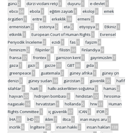
günü
2
dürzi vicdani retçi
3
duyuru
1
e-devlet
1
ebco
64
ebola
1
eğitim zayiatı
1
ekoloji
3
emek
örgütleri
1
eritre
1
erkeklik
18
ermeni
5
ermenistan
5
estonya
2
eta
5
etiyopya
4
Etkiniz
1
etkinlik
1
European Court of Human Rights
1
Evrensel
Periyodik İnceleme
2
ezidi
1
fas
1
faşizm
4
feminizm
2
filipinler
6
filistin
36
Finlandiya
9
fransa
37
frontex
1
garnizon kent
1
gayrimüslim
7
gaza
1
gazi
6
gazze
13
GBT
86
gıda
1
greenpeace
1
guatemala
2
güney afrika
1
güney çin
denizi
3
güney sudan
16
gürcistan
2
güvenlik
35
hafif
silahlar
3
haiti
1
halkı askerlikten soğutma
1
hamas
2
hayvan
20
hidrojen bombası
3
hindistan
12
hirosima-
nagasaki
16
hırvatistan
1
hollanda
5
hrw
31
Human
Rights Committee
1
iç güvenlik
67
ICAN
3
IFOR
2
İHA
41
İHD
29
iklim
7
iltica
1
inan mayıs aru
1
incirlik
6
İngiltere
45
insan hakkı
2
insan hakları
138