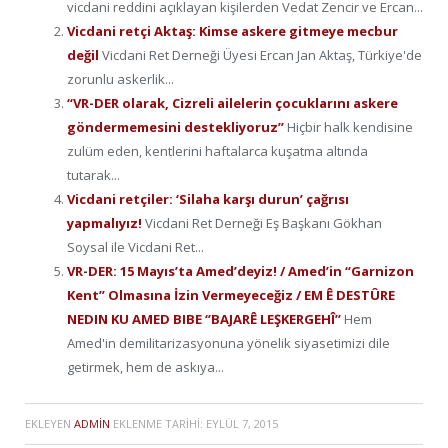
vicdani reddini açıklayan kişilerden Vedat Zencir ve Ercan...
Vicdani retçi Aktaş: Kimse askere gitmeye mecbur
değil
Vicdani Ret Derneği Üyesi Ercan Jan Aktaş, Türkiye'de
zorunlu askerlik...
“VR-DER olarak, Cizreli ailelerin çocuklarını askere
göndermemesini destekliyoruz”
Hiçbir halk kendisine
zulüm eden, kentlerini haftalarca kuşatma altında
tutarak...
Vicdani retçiler: ‘Silaha karşı durun’ çağrısı
yapmalıyız!
Vicdani Ret Derneği Eş Başkanı Gökhan
Soysal ile Vicdani Ret...
VR-DER: 15 Mayıs’ta Amed’deyiz! / Amed’in “Garnizon
Kent” Olmasına İzin Vermeyeceğiz / EM Ê DESTÛRE
NEDIN KU AMED BIBE ‘’BAJARÊ LEŞKERGEHÎ’’
Hem
Amed'in demilitarizasyonuna yönelik siyasetimizi dile
getirmek, hem de askıya...
EKLEYEN
ADMIN
EKLENME TARIHI:
EYLÜL 7, 2015