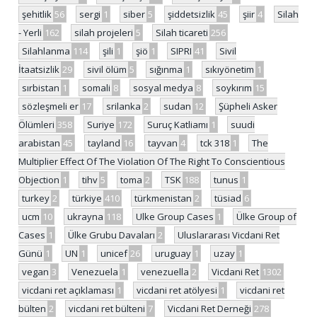
şehitlik
56
sergi
1
siber
5
şiddetsizlik
45
şiir
4
Silah
- Yerli
162
silah projeleri
5
Silah ticareti
256
Silahlanma
114
şili
1
şiö
1
SIPRI
41
Sivil
İtaatsizlik
29
sivil ölüm
5
sığınma
1
sıkıyönetim
1
sırbistan
1
somali
8
sosyal medya
8
soykırım
15
sözleşmeli er
17
srilanka
2
sudan
12
Şüpheli Asker
Ölümleri
358
Suriye
172
Suruç Katliamı
1
suudi
arabistan
45
tayland
16
tayvan
4
tck 318
1
The
Multiplier Effect Of The Violation Of The Right To Conscientious
Objection
1
tihv
5
toma
2
TSK
188
tunus
1
turkey
2
türkiye
410
türkmenistan
2
tüsiad
6
ucm
10
ukrayna
118
Ulke Group Cases
1
Ülke Group of
Cases
1
Ülke Grubu Davaları
2
Uluslararası Vicdani Ret
Günü
1
UN
1
unicef
26
uruguay
1
uzay
1
vegan
3
Venezuela
1
venezuella
2
Vicdani Ret
1302
vicdani ret açıklaması
1
vicdani ret atölyesi
1
vicdani ret
bülten
2
vicdani ret bülteni
7
Vicdani Ret Derneği
278