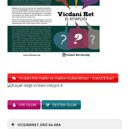
Vicdani Ret Hakkı ve Hakkın Kullanılması – Davut Erkan
ÜYE OLUN
DESTEK OLUN
VİCDANİRET.ORG'da ARA