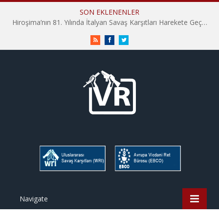
SON EKLENENLER
Hiroşima’nın 81. Yılında İtalyan Savaş Karşıtları Harekete Geçti: “Hatırlamak yeterli değil”
RSS
Facebook
Twitter
Navigate