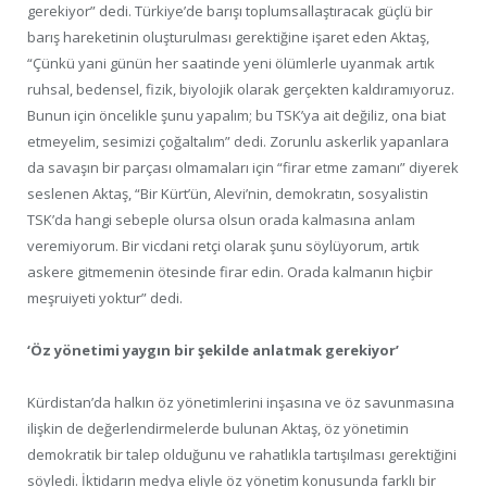
gerekiyor” dedi. Türkiye’de barışı toplumsallaştıracak güçlü bir
barış hareketinin oluşturulması gerektiğine işaret eden Aktaş,
“Çünkü yani günün her saatinde yeni ölümlerle uyanmak artık
ruhsal, bedensel, fizik, biyolojik olarak gerçekten kaldıramıyoruz.
Bunun için öncelikle şunu yapalım; bu TSK’ya ait değiliz, ona biat
etmeyelim, sesimizi çoğaltalım” dedi. Zorunlu askerlik yapanlara
da savaşın bir parçası olmamaları için “firar etme zamanı” diyerek
seslenen Aktaş, “Bir Kürt’ün, Alevi’nin, demokratın, sosyalistin
TSK’da hangi sebeple olursa olsun orada kalmasına anlam
veremiyorum. Bir vicdani retçi olarak şunu söylüyorum, artık
askere gitmemenin ötesinde firar edin. Orada kalmanın hiçbir
meşruiyeti yoktur” dedi.
‘Öz yönetimi yaygın bir şekilde anlatmak gerekiyor’
Kürdistan’da halkın öz yönetimlerini inşasına ve öz savunmasına
ilişkin de değerlendirmelerde bulunan Aktaş, öz yönetimin
demokratik bir talep olduğunu ve rahatlıkla tartışılması gerektiğini
söyledi. İktidarın medya eliyle öz yönetim konusunda farklı bir