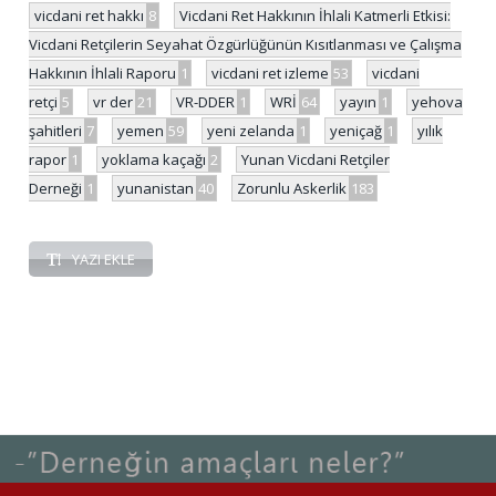
vicdani ret hakkı
8
Vicdani Ret Hakkının İhlali Katmerli Etkisi:
Vicdani Retçilerin Seyahat Özgürlüğünün Kısıtlanması ve Çalışma
Hakkının İhlali Raporu
1
vicdani ret izleme
53
vicdani
retçi
5
vr der
21
VR-DDER
1
WRİ
64
yayın
1
yehova
şahitleri
7
yemen
59
yeni zelanda
1
yeniçağ
1
yılık
rapor
1
yoklama kaçağı
2
Yunan Vicdani Retçiler
Derneği
1
yunanistan
40
Zorunlu Askerlik
183
YAZI EKLE