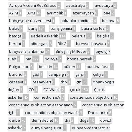
Avrupa Vicdani Ret Bürosu
2
avustralya
5
avusturya
2
AYİM
1
AYM
14
ayrımcılık
1
azerbaycan
8
bae
2
bahçeşehir üniversitesi
1
bakanlar komitesi
4
bakaya
8
baltık
7
barış
174
barış gemisi
1
basra körfezi
5
batoça
1
Bedelli Askerlik
114
belarus
13
belçika
6
beraat
1
biber gazı
8
BİKG
1
bireysel başvuru
2
bireysel silahlanma
71
Birleşmiş Milletler
2
biyolojik
silah
1
bm
172
bolivya
2
bosna hersek
2
Bulgaristan
3
bulletin
14
bülten
11
burkina faso
1
burundi
2
çad
1
campaign
5
çarşı
1
çekya
1
cezaevi
1
cezaevleri
6
chp
1
çin
35
çınar koçgiri
doğan
3
CO
1
CO Watch
2
çocuk
150
Çocuk
askerler
45
connection e.V
7
conscientious objection
16
conscientious objection association
5
conscientious objection
right
1
conscientious objection watch
9
Danimarka
6
darbe
76
derin devlet
10
din
3
doğa
10
dövizli
askerlik
7
dünya barış günü
1
dünya vicdani retçiler