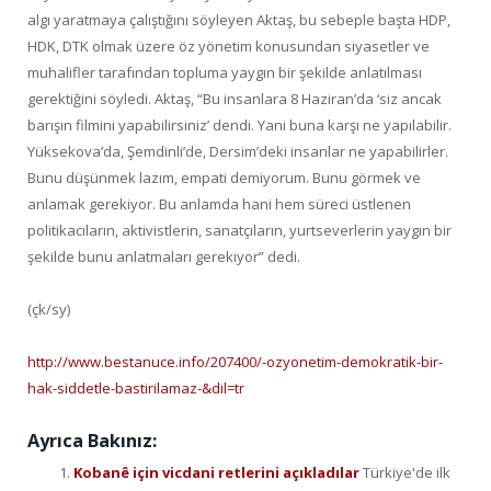
algı yaratmaya çalıştığını söyleyen Aktaş, bu sebeple başta HDP,
HDK, DTK olmak üzere öz yönetim konusundan siyasetler ve
muhalifler tarafından topluma yaygın bir şekilde anlatılması
gerektiğini söyledi. Aktaş, “Bu insanlara 8 Haziran’da ‘siz ancak
barışın filmini yapabilirsiniz’ dendi. Yani buna karşı ne yapılabilir.
Yüksekova’da, Şemdinli’de, Dersim’deki insanlar ne yapabilirler.
Bunu düşünmek lazım, empati demiyorum. Bunu görmek ve
anlamak gerekiyor. Bu anlamda hani hem süreci üstlenen
politikacıların, aktivistlerin, sanatçıların, yurtseverlerin yaygın bir
şekilde bunu anlatmaları gerekiyor” dedi.
(çk/sy)
http://www.bestanuce.info/207400/-ozyonetim-demokratik-bir-
hak-siddetle-bastirilamaz-&dil=tr
Ayrıca Bakınız:
Kobanê için vicdani retlerini açıkladılar
Türkiye'de ilk