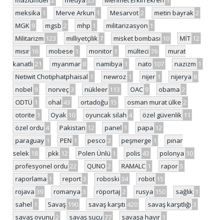
mazlumder
2
medya
25
Mehmet Erkin Ekren
1
meksika
1
Merve Arkun
1
Mesarvot
2
metin bayrak
2
MGK
9
mgsb
2
mhp
1
militarizasyon
1
Militarizm
123
milliyetçilik
7
misket bombası
10
MİT
12
mısır
16
mobese
1
monitor
1
mülteci
76
murat
kanatlı
21
myanmar
8
namibya
1
nato
107
nazizm
1
Netiwit Chotiphatphaisal
1
newroz
1
nijer
1
nijerya
8
nobel
9
norveç
3
nükleer
113
OAC
9
obama
2
ODTÜ
1
ohal
43
ortadoğu
15
osman murat ülke
2
otorite
1
Oyak
10
oyuncak silah
4
özel güvenlik
11
özel ordu
4
Pakistan
12
panel
1
papa
12
paraguay
1
PEN
1
pesco
2
peşmerge
1
pınar
selek
18
pkk
12
Polen Ünlü
1
polis
43
polonya
10
profesyonel ordu
22
QUNO
2
RAMALC
1
rapor
5
raporlama
1
report
3
roboski
34
robot
15
rojava
39
romanya
3
röportaj
2
rusya
150
sağlık
1
sahel
1
Savaş
190
savaş karşıtı
420
savaş karşıtlığı
3
savaş oyunu
2
savaş suçu
77
savaşa hayır
1