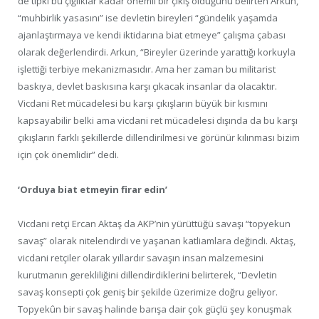
de tıpkı bu çığlıklar kadar önemli bir çıkış olduğunu belirten Arkun,
“muhbirlik yasasını” ise devletin bireyleri “gündelik yaşamda
ajanlaştırmaya ve kendi iktidarına biat etmeye” çalışma çabası
olarak değerlendirdi. Arkun, “Bireyler üzerinde yarattığı korkuyla
işlettiği terbiye mekanizmasıdır. Ama her zaman bu militarist
baskıya, devlet baskısına karşı çıkacak insanlar da olacaktır.
Vicdani Ret mücadelesi bu karşı çıkışların büyük bir kısmını
kapsayabilir belki ama vicdani ret mücadelesi dışında da bu karşı
çıkışların farklı şekillerde dillendirilmesi ve görünür kılınması bizim
için çok önemlidir” dedi.
‘Orduya biat etmeyin firar edin’
Vicdani retçi Ercan Aktaş da AKP’nin yürüttüğü savaşı “topyekun
savaş” olarak nitelendirdi ve yaşanan katliamlara değindi. Aktaş,
vicdani retçiler olarak yıllardır savaşın insan malzemesini
kurutmanın gerekliliğini dillendirdiklerini belirterek, “Devletin
savaş konsepti çok geniş bir şekilde üzerimize doğru geliyor.
Topyekûn bir savaş halinde barışa dair çok güçlü şey konuşmak