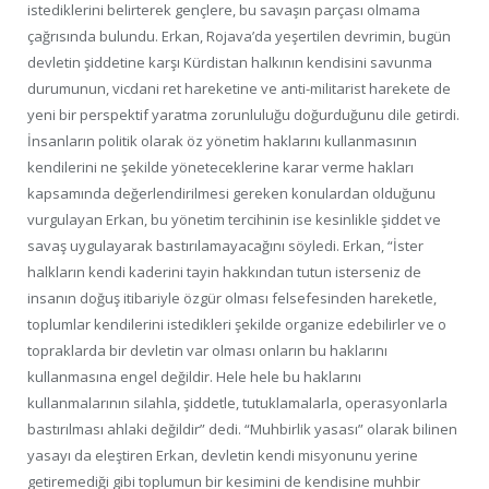
istediklerini belirterek gençlere, bu savaşın parçası olmama
çağrısında bulundu. Erkan, Rojava’da yeşertilen devrimin, bugün
devletin şiddetine karşı Kürdistan halkının kendisini savunma
durumunun, vicdani ret hareketine ve anti-militarist harekete de
yeni bir perspektif yaratma zorunluluğu doğurduğunu dile getirdi.
İnsanların politik olarak öz yönetim haklarını kullanmasının
kendilerini ne şekilde yöneteceklerine karar verme hakları
kapsamında değerlendirilmesi gereken konulardan olduğunu
vurgulayan Erkan, bu yönetim tercihinin ise kesinlikle şiddet ve
savaş uygulayarak bastırılamayacağını söyledi. Erkan, “İster
halkların kendi kaderini tayin hakkından tutun isterseniz de
insanın doğuş itibariyle özgür olması felsefesinden hareketle,
toplumlar kendilerini istedikleri şekilde organize edebilirler ve o
topraklarda bir devletin var olması onların bu haklarını
kullanmasına engel değildir. Hele hele bu haklarını
kullanmalarının silahla, şiddetle, tutuklamalarla, operasyonlarla
bastırılması ahlaki değildir” dedi. “Muhbirlik yasası” olarak bilinen
yasayı da eleştiren Erkan, devletin kendi misyonunu yerine
getiremediği gibi toplumun bir kesimini de kendisine muhbir