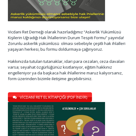
Vicdani Ret Derneği olarak hazırladığımız “Askerlik Yükümlüsü
Kişilerin Uğradığı Hak İhlallerinin Durum Tespiti Formu” yayında!
Zorunlu askerlik yükümlüsü olması sebebiyle çeşitli hak ihlalleri
yaşayan herkesi, bu formu doldurmaya çağırıyoruz.
Hakkınızda tutulan tutanaklar, idari para cezaları, ceza davaları
varsa; seyahat özgürlüğünüz kısıtlanıyor, eğitim hakkınız
engelleniyor ya da başkaca hak ihlallerine maruz kalıyorsanız,
form üzerinden bizimle iletişime geçebilirsiniz.
VİCDANİ RET EL KİTAPÇIĞI (PDF İNDİR)