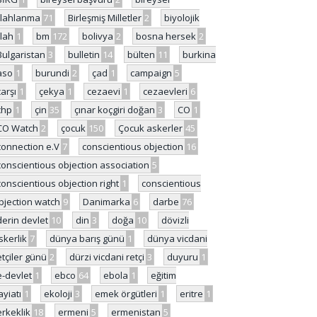
ilahlanma
71
Birleşmiş Milletler
2
biyolojik
ilah
1
bm
172
bolivya
2
bosna hersek
2
Bulgaristan
3
bulletin
14
bülten
11
burkina
aso
1
burundi
2
çad
1
campaign
5
çarşı
1
çekya
1
cezaevi
1
cezaevleri
6
chp
1
çin
35
çınar koçgiri doğan
3
CO
1
CO Watch
2
çocuk
150
Çocuk askerler
45
connection e.V
7
conscientious objection
16
conscientious objection association
5
conscientious objection right
1
conscientious
bjection watch
9
Danimarka
6
darbe
76
derin devlet
10
din
3
doğa
10
dövizli
skerlik
7
dünya barış günü
1
dünya vicdani
etçiler günü
2
dürzi vicdani retçi
3
duyuru
1
e-devlet
1
ebco
64
ebola
1
eğitim
ayiatı
1
ekoloji
3
emek örgütleri
1
eritre
1
erkeklik
18
ermeni
5
ermenistan
5