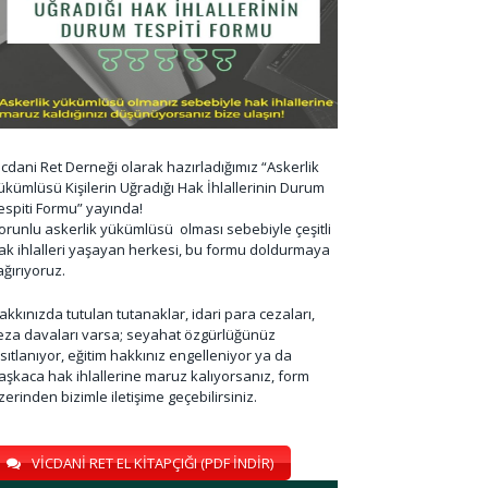
icdani Ret Derneği olarak hazırladığımız “Askerlik
ükümlüsü Kişilerin Uğradığı Hak İhlallerinin Durum
espiti Formu” yayında!
orunlu askerlik yükümlüsü olması sebebiyle çeşitli
ak ihlalleri yaşayan herkesi, bu formu doldurmaya
ağırıyoruz.
akkınızda tutulan tutanaklar, idari para cezaları,
eza davaları varsa; seyahat özgürlüğünüz
ısıtlanıyor, eğitim hakkınız engelleniyor ya da
aşkaca hak ihlallerine maruz kalıyorsanız, form
zerinden bizimle iletişime geçebilirsiniz.
VİCDANİ RET EL KİTAPÇIĞI (PDF İNDİR)