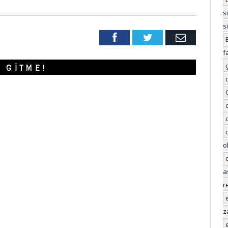
s
s
Facebook
Twitter
Email
f
o
a
r
z