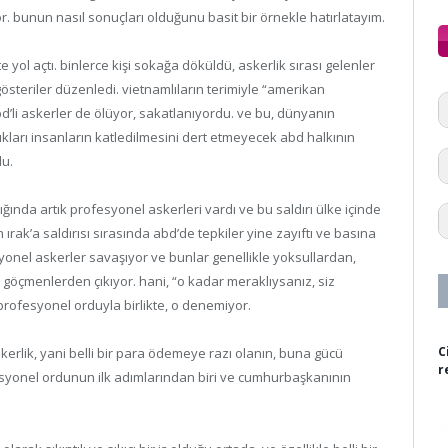
. bunun nasıl sonuçları olduğunu basit bir örnekle hatırlatayım.
 yol açtı. binlerce kişi sokağa döküldü, askerlik sırası gelenler
österiler düzenledi. vietnamlıların terimiyle “amerikan
d’li askerler de ölüyor, sakatlanıyordu. ve bu, dünyanın
ıkları insanların katledilmesini dert etmeyecek abd halkının
du.
ğında artık profesyonel askerleri vardı ve bu saldırı ülke içinde
nın ırak’a saldırısı sırasında abd’de tepkiler yine zayıftı ve basına
onel askerler savaşıyor ve bunlar genellikle yoksullardan,
 göçmenlerden çıkıyor. hani, “o kadar meraklıysanız, siz
profesyonel orduyla birlikte, o denemiyor.
C
erlik, yani belli bir para ödemeye razı olanın, buna gücü
r
syonel ordunun ilk adımlarından biri ve cumhurbaşkanının