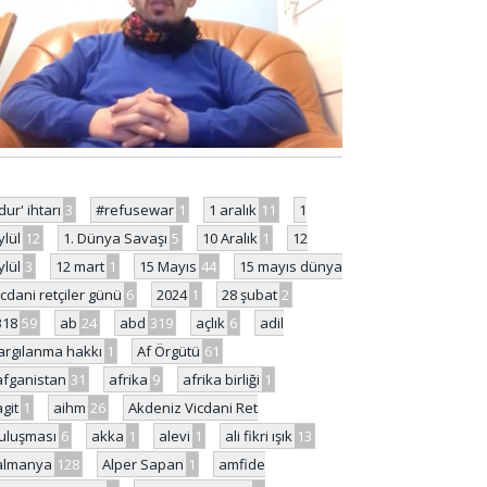
'dur' ihtarı
3
#refusewar
1
1 aralık
11
1
ylül
12
1. Dünya Savaşı
5
10 Aralık
1
12
ylül
3
12 mart
1
15 Mayıs
44
15 mayıs dünya
icdani retçiler günü
6
2024
1
28 şubat
2
318
59
ab
24
abd
319
açlık
6
adil
argılanma hakkı
1
Af Örgütü
61
afganistan
31
afrika
9
afrika birliği
1
agit
1
aihm
26
Akdeniz Vicdani Ret
uluşması
6
akka
1
alevi
1
ali fikri ışık
13
almanya
128
Alper Sapan
1
amfide