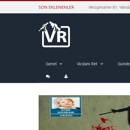
SON EKLENENLER
Genel
Vicdani Ret
Günd