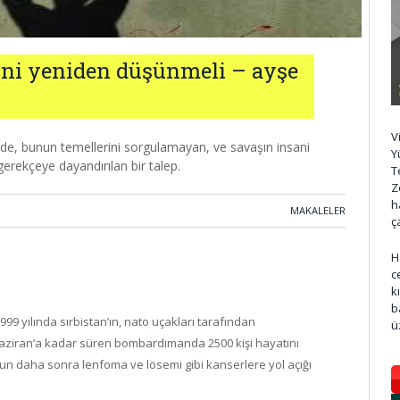
rini yeniden düşünmeli – ayşe
V
e de, bunun temellerini sorgulamayan, ve savaşın insani
Y
gerekçeye dayandırılan bir talep.
T
Z
h
MAKALELER
ç
H
c
k
b
99 yılında sırbistan’ın, nato uçakları tarafından
ü
haziran’a kadar süren bombardımanda 2500 kişi hayatını
umun daha sonra lenfoma ve lösemi gibi kanserlere yol açığı