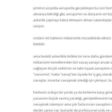
yirminci yüzyılda avrupa’da gerçekleşen bu son bo
almanya bilindiği gibi, avrupa’nın ve dünyanın en büy
askerlik yapmayı kabul etmeyen alman vatandaşları, 
veriyor.
vicdani ret hakkının militarizmle mücadelede etkis
bitebilir.
ama bedelli askerlikle birlikte bir kere daha gündem
militarizmin temellerinden biri savaş sanayii ancak sa
sağlayan birçok sektörün ve tabii inşaat sanayiinin d
“savunma”, hatta “savaş”tan ziyade bir iç güç olarak 
savaşlar, insanlar savaşmak istediği için çıkmıyor, 
herkesin orduyu bir yerde ya da birilerine karşı göre
yasasının büyük sevinç yarattığı, genişletilmesinin 
savaşmak istemiyor ama çok fazla insan savaşılsın is
derdin çaresi var. bununki de profesyonel ordu ve