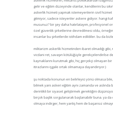
askerlik hizmetinin, militarist politikalardan bağımsız o
gelir ve eğitim düzeyinde olanlar, kendilerini bu sıkı
askerlik hizmeti yapmak istemeyenlerin sivil hizmet 
gitmiyor, sadece isteyenler askere gidiyor. hangi ka
musunuz? bir şey daha hatırlatayım, profesyonel o
özel güvenlik şirketlerine devredilmesi oldu, örneği
insanlar bu şirketlerde istihdam edildiler. bu da bizle
militarizm askerlik hizmetinden ibaret olmadığı gibi, m
vicdani ret, savaşın kötülüğüyle gerekçelendirilse 
kaynaklarını kurutmak gibi, hiç gerçekçi olmayan bir g
itirazlarını işgale ortak olmamaya dayandırıyor.)
şu noktada konunun en belirleyici yönü olmasa bile
bilmek yani askeri eğitim aynı zamanda ve aslında 
derinlikli bir siyaset geliştirmek gerektiğini düşünüyo
birçok başlık sorgulanarak başlanabilir buna. ya da 
olmaya indirger, hem yanlış hem de başarısız olmayı 