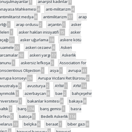
onuşulmayanlar
1
anarşist kadınlar
1
Anayasa Mahkemesi
4
anti-militarizm
4
antimilitarist medya
8
antimilitarizm
97
arap
rliği
1
arap ordusu
2
arjantin
1
asker
ileleri
1
asker hakları inisiyatifi
15
asker
açağı
31
asker uğurlama
18
askere kötü
uamele
55
askeri cezaevi
4
Askeri
arcamalar
92
askeri yargı
17
Askerlik
anunu
1
askersiz lefkoşa
5
Association for
onscientious Objection
1
asya
1
avrupa
41
avrupa konseyi
26
Avrupa Vicdani Ret Bürosu
2
avustralya
5
avusturya
2
AYİM
1
AYM
14
ayrımcılık
1
azerbaycan
8
bae
2
bahçeşehir
niversitesi
1
bakanlar komitesi
4
bakaya
8
baltık
7
barış
174
barış gemisi
1
basra
örfezi
5
batoça
1
Bedelli Askerlik
114
belarus
13
belçika
6
beraat
1
biber gazı
8
BİKG
1
bireysel başvuru
2
bireysel