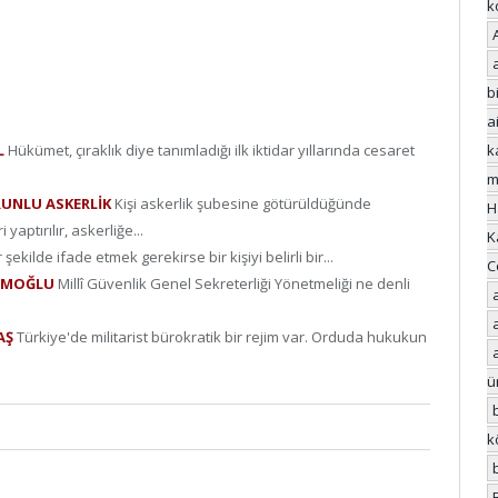
k
bi
a
L
Hükümet, çıraklık diye tanımladığı ilk iktidar yıllarında cesaret
k
m
RUNLU ASKERLİK
Kişi askerlik şubesine götürüldüğünde
H
ptırılır, askerliğe...
K
r şekilde ifade etmek gerekirse bir kişiyi belirli bir...
C
YRAMOĞLU
Millî Güvenlik Genel Sekreterliği Yönetmeliği ne denli
DAŞ
Türkiye'de militarist bürokratik bir rejim var. Orduda hukukun
ü
k