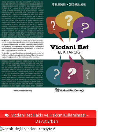
Vicdani Ret Hakkı ve Hakkın Kullanılması –
Davut Erkan