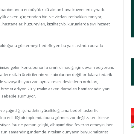
mbardımanda en büyük rolü alman hava kuvvetleri oynadı.
ük askeri güçlerinden biri. ve vicdani ret hakkını tanıyor,
hastaneler, huzurevleri, kızılhaç vb. kurumlarda sivil hizmet
iz olduğunu göstermeyi hedefleyen bu yazı aslında burada
imize gelen konu, bununla sınırlı olmadığı için devam ediyorum.
dece silah üreticilerinin ve satıcılarının değil, ordulara tedarik
e savaşa ihtiyacı var. ayrıca resmi devletlerin orduları,
hizmet ediyor; 20. yüzyılın askeri darbeleri hatırlardadır. yani
bu sebeple sürmüyor.
ve çağırdığı, şehadetin yüceltildiği ama bedelli askerlik
talep edildiği bir toplumda bunu görmek zor değil zaten. kimse
tiyor. ‘bu ne yaman çelişki, albayım’ diye feveran etmeyin, her
 uzun zamandır gündemde. nitekim dünyanın büyük militarist