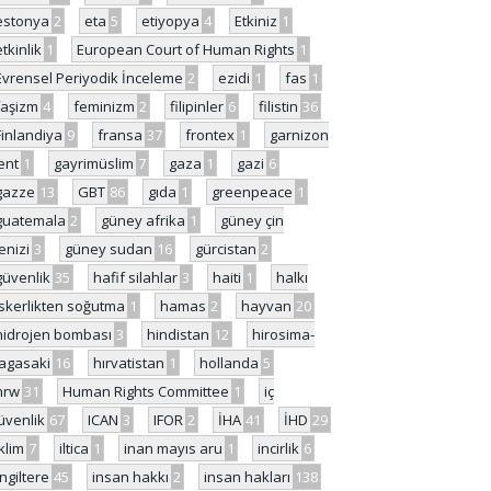
estonya
2
eta
5
etiyopya
4
Etkiniz
1
etkinlik
1
European Court of Human Rights
1
Evrensel Periyodik İnceleme
2
ezidi
1
fas
1
faşizm
4
feminizm
2
filipinler
6
filistin
36
Finlandiya
9
fransa
37
frontex
1
garnizon
ent
1
gayrimüslim
7
gaza
1
gazi
6
gazze
13
GBT
86
gıda
1
greenpeace
1
guatemala
2
güney afrika
1
güney çin
enizi
3
güney sudan
16
gürcistan
2
güvenlik
35
hafif silahlar
3
haiti
1
halkı
skerlikten soğutma
1
hamas
2
hayvan
20
hidrojen bombası
3
hindistan
12
hirosima-
agasaki
16
hırvatistan
1
hollanda
5
hrw
31
Human Rights Committee
1
iç
üvenlik
67
ICAN
3
IFOR
2
İHA
41
İHD
29
iklim
7
iltica
1
inan mayıs aru
1
incirlik
6
İngiltere
45
insan hakkı
2
insan hakları
138