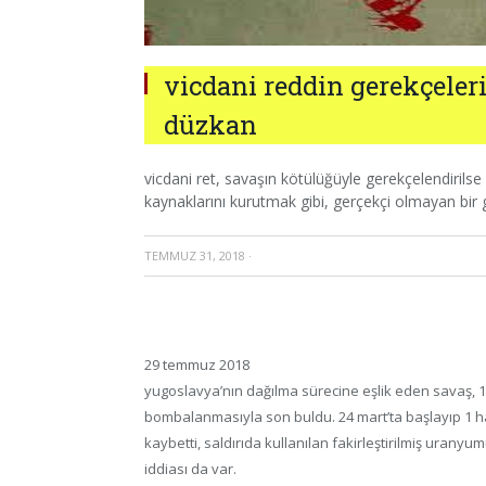
vicdani reddin gerekçele
düzkan
vicdani ret, savaşın kötülüğüyle gerekçelendirils
kaynaklarını kurutmak gibi, gerçekçi olmayan bir 
TEMMUZ 31, 2018
·
29 temmuz 2018
yugoslavya’nın dağılma sürecine eşlik eden savaş, 19
bombalanmasıyla son buldu. 24 mart’ta başlayıp 1 
kaybetti, saldırıda kullanılan fakirleştirilmiş urany
iddiası da var.