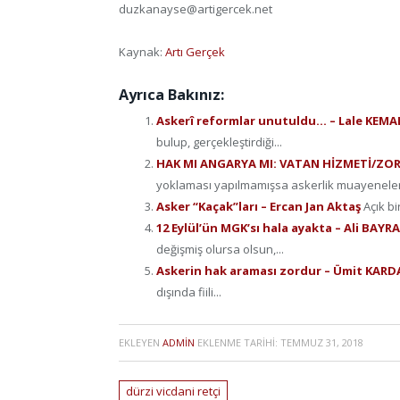
duzkanayse@artigercek.net
Kaynak:
Artı Gerçek
Ayrıca Bakınız:
Askerî reformlar unutuldu… – Lale KEMA
bulup, gerçekleştirdiği...
HAK MI ANGARYA MI: VATAN HİZMETİ/ZO
yoklaması yapılmamışsa askerlik muayeneleri ya
Asker “Kaçak”ları – Ercan Jan Aktaş
Açık bi
12 Eylül’ün MGK’sı hala ayakta – Ali BA
değişmiş olursa olsun,...
Askerin hak araması zordur – Ümit KAR
dışında fiili...
EKLEYEN
ADMIN
EKLENME TARIHI:
TEMMUZ 31, 2018
dürzi vicdani retçi