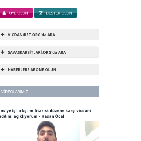
ÜYE OLUN
DESTEK OLUN
VİCDANİRET.ORG'da ARA
SAVASKARSİTLARİ.ORG'da ARA
HABERLERE ABONE OLUN
VIDEOLARIMIZ
insiyetçi, ırkçı, militarist düzene karşı vicdani
eddimi açıklıyorum – Hasan Öcal