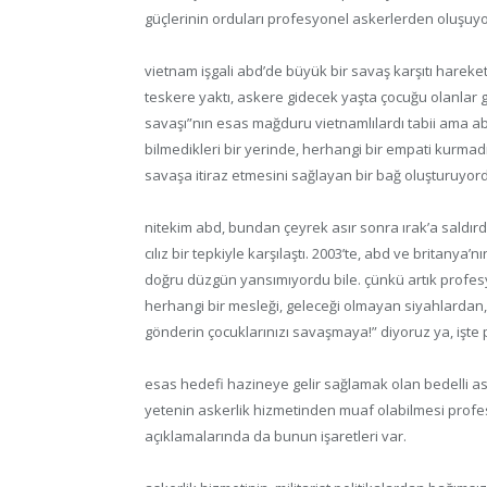
güçlerinin orduları profesyonel askerlerden oluşuyor
vietnam işgali abd’de büyük bir savaş karşıtı harekete
teskere yaktı, askere gidecek yaşta çocuğu olanlar g
savaşı”nın esas mağduru vietnamlılardı tabii ama ab
bilmedikleri bir yerinde, herhangi bir empati kurmad
savaşa itiraz etmesini sağlayan bir bağ oluşturuyor
nitekim abd, bundan çeyrek asır sonra ırak’a saldırdı
cılız bir tepkiyle karşılaştı. 2003’te, abd ve britanya’
doğru düzgün yansımıyordu bile. çünkü artık profesy
herhangi bir mesleği, geleceği olmayan siyahlardan,
gönderin çocuklarınızı savaşmaya!” diyoruz ya, işte 
esas hedefi hazineye gelir sağlamak olan bedelli ask
yetenin askerlik hizmetinden muaf olabilmesi profe
açıklamalarında da bunun işaretleri var.