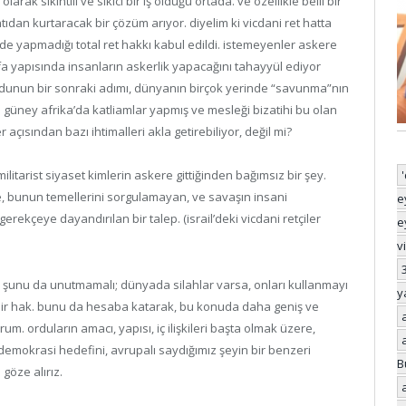
larak sıkıntılı ve sıkıcı bir iş olduğu ortada. ve özellikle belli bir
ntıdan kurtaracak bir çözüm arıyor. diyelim ki vicdani ret hatta
de yapmadığı total ret hakkı kabul edildi. istemeyenler askere
fa yapısında insanların askerlik yapacağını tahayyül ediyor
rdunun bir sonraki adımı, dünyanın birçok yerinde “savunma”nın
n güney afrika’da katliamlar yapmış ve mesleği bizatihi bu olan
r açısından bazı ihtimalleri akla getirebiliyor, değil mi?
ilitarist siyaset kimlerin askere gittiğinden bağımsız bir şey.
de, bunun temellerini sorgulamayan, ve savaşın insani
e
erekçeye dayandırılan bir talep. (israil’deki vicdani retçiler
e
v
, şunu da unutmamalı; dünyada silahlar varsa, onları kullanmayı
y
bir hak. bunu da hesaba katarak, bu konuda daha geniş ve
rum. orduların amacı, yapısı, iç ilişkileri başta olmak üzere,
demokrasi hedefini, avrupalı saydığımız şeyin bir benzeri
B
göze alırız.