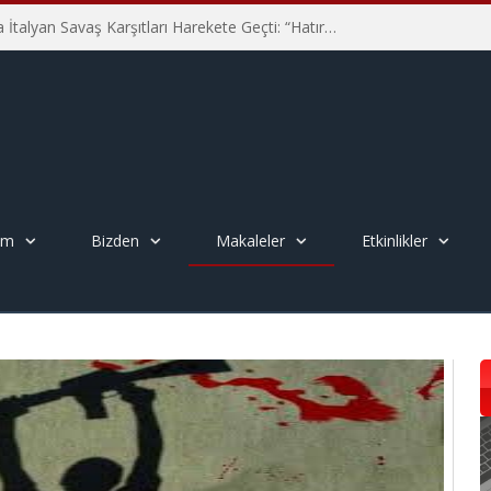
Hiroşima’nın 81. Yılında İtalyan Savaş Karşıtları Harekete Geçti: “Hatırlamak yeterli değil”
em
Bizden
Makaleler
Etkinlikler