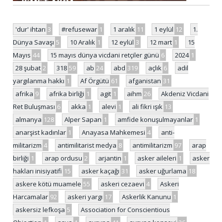
'dur' ihtarı
3
#refusewar
1
1 aralık
11
1 eylül
12
1.
Dünya Savaşı
5
10 Aralık
1
12 eylül
3
12 mart
1
15
Mayıs
44
15 mayıs dünya vicdani retçiler günü
6
2024
1
28 şubat
2
318
59
ab
24
abd
319
açlık
6
adil
yargılanma hakkı
1
Af Örgütü
61
afganistan
31
afrika
9
afrika birliği
1
agit
1
aihm
26
Akdeniz Vicdani
Ret Buluşması
6
akka
1
alevi
1
ali fikri ışık
13
almanya
128
Alper Sapan
1
amfide konuşulmayanlar
1
anarşist kadınlar
1
Anayasa Mahkemesi
4
anti-
militarizm
4
antimilitarist medya
8
antimilitarizm
97
arap
birliği
1
arap ordusu
2
arjantin
1
asker aileleri
1
asker
hakları inisiyatifi
15
asker kaçağı
31
asker uğurlama
18
askere kötü muamele
55
askeri cezaevi
4
Askeri
Harcamalar
92
askeri yargı
17
Askerlik Kanunu
1
askersiz lefkoşa
5
Association for Conscientious