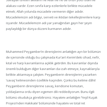
alakası vardır. Ezen sınıfa karşı ezilenlerle birlikte mücadele
etmek; Allah yolunda mücadele vermenin diğer adıdır.
Mücadelemizin adı bilgiyi, serveti ve iktidarı tekelleştirenlere karşı
isyandır. Mücadelemizin adı yar yanağından gayrı her şeyin
paylaşıldığı bir dünya düzeni kurmanın adıdır.
Muhammed Peygamber’in direnişlerini anlattığım ayrı bir bölümün
de içerisinde olduğu bu çalışmada Kur’an’ı Kerim’deki cihad, nefir,
kıtal ve harp kavramlarına açıklık getirdim. Bu kavramlar dışında
önemli bulduğum diğer kavramları da izah etmeye, kaynaklarıyla
birlikte aktarmaya çalıştım. Peygamberin direnişlerini yazarken
‘savaş’ kelimesinden özellikle kaçındım. Çünkü bu kelime dâhil
Peygamberin direnişlerine savaş, kendisine komutan,
yoldaşlarına ordu diyen egemen dili reddediyorum. Bunu ilgili
bölümü okudukça görebilirsiniz. Hayatımı anlattığım ‘Yeşil Kuşak
Projesi’nden Hakikate’ bölümünde hayatımı ve total ret