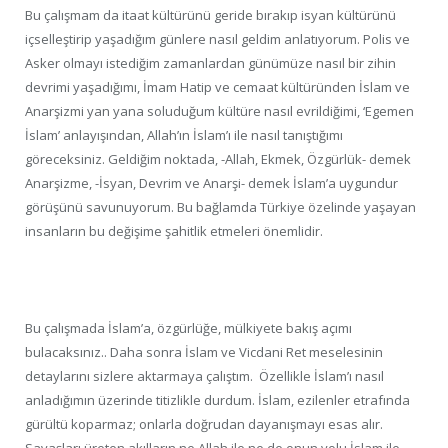
Bu çalışmam da itaat kültürünü geride bırakıp isyan kültürünü
içselleştirip yaşadığım günlere nasıl geldim anlatıyorum. Polis ve
Asker olmayı istediğim zamanlardan günümüze nasıl bir zihin
devrimi yaşadığımı, İmam Hatip ve cemaat kültüründen İslam ve
Anarşizmi yan yana soluduğum kültüre nasıl evrildiğimi, ‘Egemen
İslam’ anlayışından, Allah’ın İslam’ı ile nasıl tanıştığımı
göreceksiniz. Geldiğim noktada, -Allah, Ekmek, Özgürlük- demek
Anarşizme, -İsyan, Devrim ve Anarşi- demek İslam’a uygundur
görüşünü savunuyorum. Bu bağlamda Türkiye özelinde yaşayan
insanların bu değişime şahitlik etmeleri önemlidir.
Bu çalışmada İslam’a, özgürlüğe, mülkiyete bakış açımı
bulacaksınız.. Daha sonra İslam ve Vicdani Ret meselesinin
detaylarını sizlere aktarmaya çalıştım. Özellikle İslam’ı nasıl
anladığımın üzerinde titizlikle durdum. İslam, ezilenler etrafında
gürültü koparmaz; onlarla doğrudan dayanışmayı esas alır.
Savaşları üreten akılların ne Allah ile ne de onun yolu İslam ile