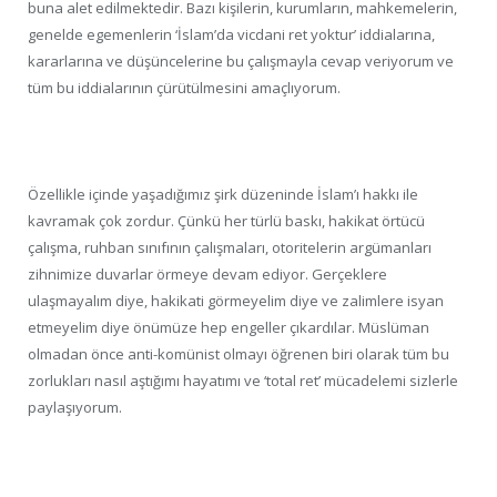
buna alet edilmektedir. Bazı kişilerin, kurumların, mahkemelerin,
genelde egemenlerin ‘İslam’da vicdani ret yoktur’ iddialarına,
kararlarına ve düşüncelerine bu çalışmayla cevap veriyorum ve
tüm bu iddialarının çürütülmesini amaçlıyorum.
Özellikle içinde yaşadığımız şirk düzeninde İslam’ı hakkı ile
kavramak çok zordur. Çünkü her türlü baskı, hakikat örtücü
çalışma, ruhban sınıfının çalışmaları, otoritelerin argümanları
zihnimize duvarlar örmeye devam ediyor. Gerçeklere
ulaşmayalım diye, hakikati görmeyelim diye ve zalimlere isyan
etmeyelim diye önümüze hep engeller çıkardılar. Müslüman
olmadan önce anti-komünist olmayı öğrenen biri olarak tüm bu
zorlukları nasıl aştığımı hayatımı ve ‘total ret’ mücadelemi sizlerle
paylaşıyorum.