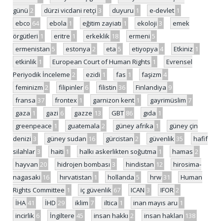
günü
2
dürzi vicdani retçi
3
duyuru
1
e-devlet
1
ebco
64
ebola
1
eğitim zayiatı
1
ekoloji
3
emek
örgütleri
1
eritre
1
erkeklik
18
ermeni
5
ermenistan
5
estonya
2
eta
5
etiyopya
4
Etkiniz
1
etkinlik
1
European Court of Human Rights
1
Evrensel
Periyodik İnceleme
2
ezidi
1
fas
1
faşizm
4
feminizm
2
filipinler
6
filistin
36
Finlandiya
9
fransa
37
frontex
1
garnizon kent
1
gayrimüslim
7
gaza
1
gazi
6
gazze
13
GBT
86
gıda
1
greenpeace
1
guatemala
2
güney afrika
1
güney çin
denizi
3
güney sudan
16
gürcistan
2
güvenlik
35
hafif
silahlar
3
haiti
1
halkı askerlikten soğutma
1
hamas
2
hayvan
20
hidrojen bombası
3
hindistan
12
hirosima-
nagasaki
16
hırvatistan
1
hollanda
5
hrw
31
Human
Rights Committee
1
iç güvenlik
67
ICAN
3
IFOR
2
İHA
41
İHD
29
iklim
7
iltica
1
inan mayıs aru
1
incirlik
6
İngiltere
45
insan hakkı
2
insan hakları
138