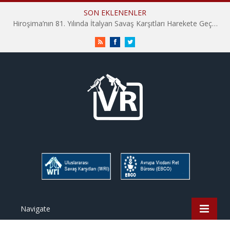
SON EKLENENLER
Hiroşima’nın 81. Yılında İtalyan Savaş Karşıtları Harekete Geçti: “Hatırlamak yeterli değil”
RSS
Facebook
Twitter
Navigate