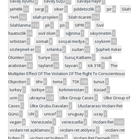
savaş oyunu
2
savaş suçu
77
savaşa hayır
1
şehitlik
56
sergi
1
siber
5
şiddetsizlik
45
şiir
4
Silah
- Yerli
162
silah projeleri
5
Silah ticareti
256
Silahlanma
114
şili
1
şiö
1
SIPRI
41
Sivil
İtaatsizlik
29
sivil ölüm
5
sığınma
1
sıkıyönetim
1
sırbistan
1
somali
8
sosyal medya
8
soykırım
15
sözleşmeli er
17
srilanka
2
sudan
12
Şüpheli Asker
Ölümleri
358
Suriye
172
Suruç Katliamı
1
suudi
arabistan
45
tayland
16
tayvan
4
tck 318
1
The
Multiplier Effect Of The Violation Of The Right To Conscientious
Objection
1
tihv
5
toma
2
TSK
188
tunus
1
turkey
2
türkiye
410
türkmenistan
2
tüsiad
6
ucm
10
ukrayna
118
Ulke Group Cases
1
Ülke Group of
Cases
1
Ülke Grubu Davaları
2
Uluslararası Vicdani Ret
Günü
1
UN
1
unicef
26
uruguay
1
uzay
1
vegan
3
Venezuela
1
venezuella
2
Vicdani Ret
1302
vicdani ret açıklaması
1
vicdani ret atölyesi
1
vicdani ret
bülten
2
vicdani ret bülteni
7
Vicdani Ret Derneği
278