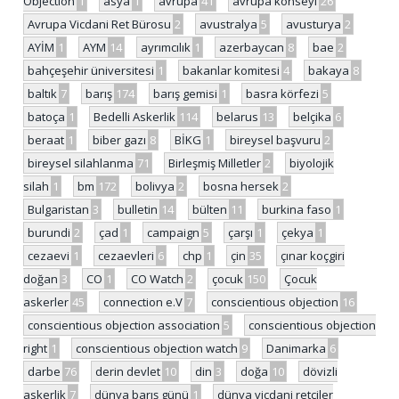
Objection
1
asya
1
avrupa
41
avrupa konseyi
26
Avrupa Vicdani Ret Bürosu
2
avustralya
5
avusturya
2
AYİM
1
AYM
14
ayrımcılık
1
azerbaycan
8
bae
2
bahçeşehir üniversitesi
1
bakanlar komitesi
4
bakaya
8
baltık
7
barış
174
barış gemisi
1
basra körfezi
5
batoça
1
Bedelli Askerlik
114
belarus
13
belçika
6
beraat
1
biber gazı
8
BİKG
1
bireysel başvuru
2
bireysel silahlanma
71
Birleşmiş Milletler
2
biyolojik
silah
1
bm
172
bolivya
2
bosna hersek
2
Bulgaristan
3
bulletin
14
bülten
11
burkina faso
1
burundi
2
çad
1
campaign
5
çarşı
1
çekya
1
cezaevi
1
cezaevleri
6
chp
1
çin
35
çınar koçgiri
doğan
3
CO
1
CO Watch
2
çocuk
150
Çocuk
askerler
45
connection e.V
7
conscientious objection
16
conscientious objection association
5
conscientious objection
right
1
conscientious objection watch
9
Danimarka
6
darbe
76
derin devlet
10
din
3
doğa
10
dövizli
askerlik
7
dünya barış günü
1
dünya vicdani retçiler