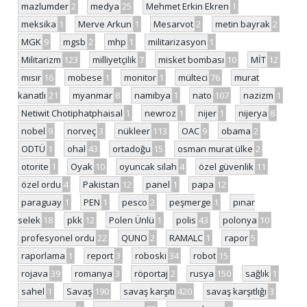
mazlumder
2
medya
25
Mehmet Erkin Ekren
1
meksika
1
Merve Arkun
1
Mesarvot
2
metin bayrak
2
MGK
9
mgsb
2
mhp
1
militarizasyon
1
Militarizm
123
milliyetçilik
7
misket bombası
10
MİT
12
mısır
16
mobese
1
monitor
1
mülteci
76
murat
kanatlı
21
myanmar
8
namibya
1
nato
107
nazizm
1
Netiwit Chotiphatphaisal
1
newroz
1
nijer
1
nijerya
8
nobel
9
norveç
3
nükleer
113
OAC
9
obama
2
ODTÜ
1
ohal
43
ortadoğu
15
osman murat ülke
2
otorite
1
Oyak
10
oyuncak silah
4
özel güvenlik
11
özel ordu
4
Pakistan
12
panel
1
papa
12
paraguay
1
PEN
1
pesco
2
peşmerge
1
pınar
selek
18
pkk
12
Polen Ünlü
1
polis
43
polonya
10
profesyonel ordu
22
QUNO
2
RAMALC
1
rapor
5
raporlama
1
report
3
roboski
34
robot
15
rojava
39
romanya
3
röportaj
2
rusya
150
sağlık
1
sahel
1
Savaş
190
savaş karşıtı
420
savaş karşıtlığı
3