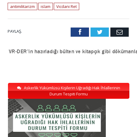
antimilitarizm
islam
Vicdani Ret
PAYLAŞ.
Facebook
Twitter
Emai
Askerlik Yükümlüsü Kişilerin Uğradığı Hak İhlallerinin
Durum Tespiti Formu