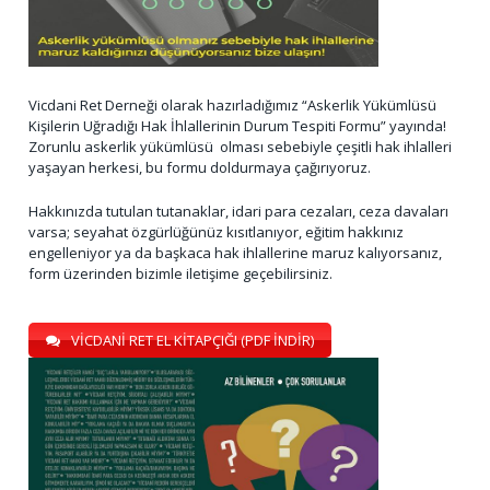
Vicdani Ret Derneği olarak hazırladığımız “Askerlik Yükümlüsü
Kişilerin Uğradığı Hak İhlallerinin Durum Tespiti Formu” yayında!
Zorunlu askerlik yükümlüsü olması sebebiyle çeşitli hak ihlalleri
yaşayan herkesi, bu formu doldurmaya çağırıyoruz.
Hakkınızda tutulan tutanaklar, idari para cezaları, ceza davaları
varsa; seyahat özgürlüğünüz kısıtlanıyor, eğitim hakkınız
engelleniyor ya da başkaca hak ihlallerine maruz kalıyorsanız,
form üzerinden bizimle iletişime geçebilirsiniz.
VİCDANİ RET EL KİTAPÇIĞI (PDF İNDİR)