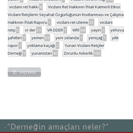
vicdani ret hakkı
8
Vicdani Ret Hakkının İhlali Katmerli Etkisi:
Vicdani Retçilerin Seyahat Özgürlüğünün Kısıtlanması ve Çalışma
Hakkının İhlali Raporu
1
vicdani ret izleme
53
vicdani
retçi
5
vr der
21
VR-DDER
1
WRİ
64
yayın
1
yehova
şahitleri
7
yemen
59
yeni zelanda
1
yeniçağ
1
yılık
rapor
1
yoklama kaçağı
2
Yunan Vicdani Retçiler
Derneği
1
yunanistan
40
Zorunlu Askerlik
183
YAZI EKLE