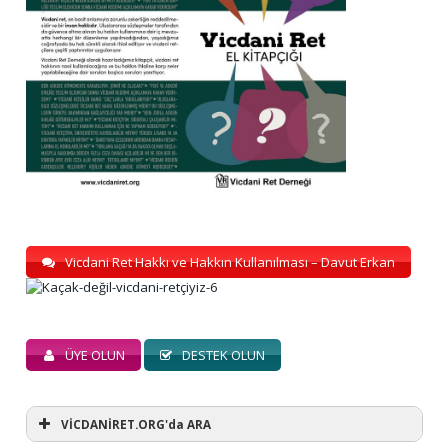
Vicdani Ret Hakkı ve Hakkın Kullanılması – Davut Erkan
ÜYE OLUN
DESTEK OLUN
VİCDANİRET.ORG'da ARA