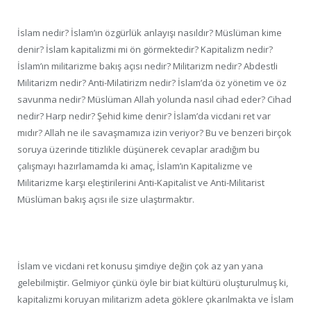
İslam nedir? İslam’ın özgürlük anlayışı nasıldır? Müslüman kime
denir? İslam kapitalizmi mi ön görmektedir? Kapitalizm nedir?
İslam’ın militarizme bakış açısı nedir? Militarizm nedir? Abdestli
Militarizm nedir? Anti-Milatirizm nedir? İslam’da öz yönetim ve öz
savunma nedir? Müslüman Allah yolunda nasıl cihad eder? Cihad
nedir? Harp nedir? Şehid kime denir? İslam’da vicdani ret var
mıdır? Allah ne ile savaşmamıza izin veriyor? Bu ve benzeri birçok
soruya üzerinde titizlikle düşünerek cevaplar aradığım bu
çalışmayı hazırlamamda ki amaç, İslam’ın Kapitalizme ve
Militarizme karşı eleştirilerini Anti-Kapitalist ve Anti-Militarist
Müslüman bakış açısı ile size ulaştırmaktır.
İslam ve vicdani ret konusu şimdiye değin çok az yan yana
gelebilmiştir. Gelmiyor çünkü öyle bir biat kültürü oluşturulmuş ki,
kapitalizmi koruyan militarizm adeta göklere çıkarılmakta ve İslam