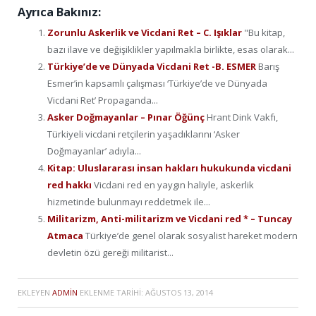
Ayrıca Bakınız:
Zorunlu Askerlik ve Vicdani Ret – C. Işıklar
"Bu kitap,
bazı ilave ve değişiklikler yapılmakla birlikte, esas olarak...
Türkiye’de ve Dünyada Vicdani Ret -B. ESMER
Barış
Esmer’in kapsamlı çalışması ‘Türkiye’de ve Dünyada
Vicdani Ret’ Propaganda...
Asker Doğmayanlar – Pınar Öğünç
Hrant Dink Vakfı,
Türkiyeli vicdani retçilerin yaşadıklarını ‘Asker
Doğmayanlar’ adıyla...
Kitap: Uluslararası insan hakları hukukunda vicdani
red hakkı
Vicdani red en yaygın haliyle, askerlik
hizmetinde bulunmayı reddetmek ile...
Militarizm, Anti-militarizm ve Vicdani red * – Tuncay
Atmaca
Türkiye’de genel olarak sosyalist hareket modern
devletin özü gereği militarist...
EKLEYEN
ADMIN
EKLENME TARIHI:
AĞUSTOS 13, 2014