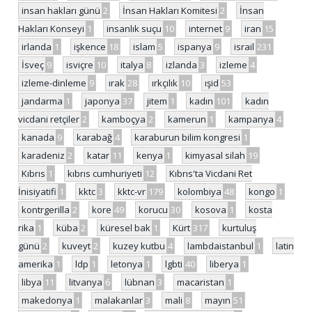
insan hakları günü
2
İnsan Hakları Komitesi
2
İnsan
Hakları Konseyi
1
insanlık suçu
10
internet
9
iran
15
irlanda
1
işkence
18
islam
5
ispanya
9
israil
231
İsveç
9
isviçre
10
italya
8
izlanda
3
izleme
4
izleme-dinleme
9
ırak
28
ırkçılık
10
ışid
53
jandarma
1
japonya
37
jitem
1
kadın
101
kadın
vicdani retçiler
2
kamboçya
2
kamerun
1
kampanya
4
kanada
9
karabağ
4
karaburun bilim kongresi
1
karadeniz
2
katar
11
kenya
1
kimyasal silah
19
Kıbrıs
1
kıbrıs cumhuriyeti
12
Kıbrıs'ta Vicdani Ret
İnisiyatifi
1
kktc
3
kktc-vr
179
kolombiya
48
kongo
1
kontrgerilla
2
kore
49
korucu
30
kosova
1
kosta
rika
1
küba
2
küresel bak
1
Kürt
317
kurtuluş
günü
2
kuveyt
2
kuzey kutbu
4
lambdaistanbul
1
latin
amerika
1
ldp
1
letonya
1
lgbti
40
liberya
1
libya
11
litvanya
6
lübnan
3
macaristan
1
makedonya
1
malakanlar
3
mali
8
mayın
51