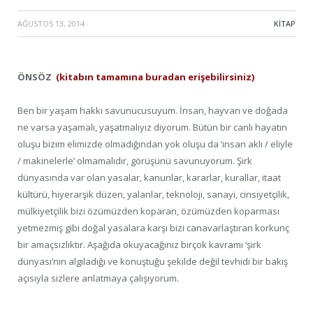
AĞUSTOS 13, 2014
·
KITAP
ÖNSÖZ
(kitabın tamamına buradan erişebilirsiniz)
Ben bir yaşam hakkı savunucusuyum. İnsan, hayvan ve doğada
ne varsa yaşamalı, yaşatmalıyız diyorum. Bütün bir canlı hayatın
oluşu bizim elimizde olmadığından yok oluşu da ‘insan aklı / eliyle
/ makinelerle’ olmamalıdır, görüşünü savunuyorum. Şirk
dünyasında var olan yasalar, kanunlar, kararlar, kurallar, itaat
kültürü, hiyerarşik düzen, yalanlar, teknoloji, sanayi, cinsiyetçilik,
mülkiyetçilik bizi özümüzden koparan, özümüzden koparması
yetmezmiş gibi doğal yasalara karşı bizi canavarlaştıran korkunç
bir amaçsızlıktır. Aşağıda okuyacağınız birçok kavramı ‘şirk
dünyası’nın algıladığı ve konuştuğu şekilde değil tevhidi bir bakış
açısıyla sizlere anlatmaya çalışıyorum.