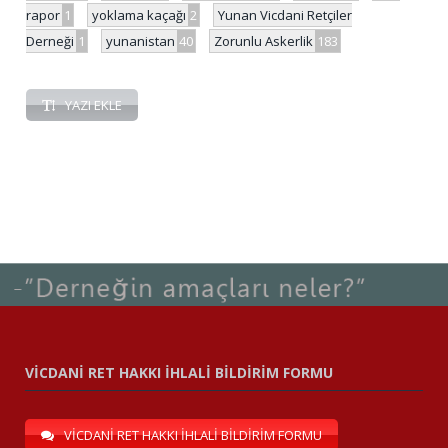
rapor
1
yoklama kaçağı
2
Yunan Vicdani Retçiler
Derneği
1
yunanistan
40
Zorunlu Askerlik
183
YAZI EKLE
VİCDANİ RET HAKKI İHLALİ BİLDİRİM FORMU
VİCDANİ RET HAKKI İHLALİ BİLDİRİM FORMU