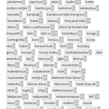
jandarma
1
japonya
37
jitem
1
kadın
101
kadın
vicdani retçiler
2
kamboçya
2
kamerun
1
kampanya
4
kanada
9
karabağ
4
karaburun bilim kongresi
1
karadeniz
2
katar
11
kenya
1
kimyasal silah
19
Kıbrıs
1
kıbrıs cumhuriyeti
12
Kıbrıs'ta Vicdani Ret
İnisiyatifi
1
kktc
3
kktc-vr
179
kolombiya
48
kongo
1
kontrgerilla
2
kore
49
korucu
30
kosova
1
kosta
rika
1
küba
2
küresel bak
1
Kürt
317
kurtuluş
günü
2
kuveyt
2
kuzey kutbu
4
lambdaistanbul
1
latin
amerika
1
ldp
1
letonya
1
lgbti
40
liberya
1
libya
11
litvanya
6
lübnan
3
macaristan
1
makedonya
1
malakanlar
3
mali
8
mayın
51
mazlumder
2
medya
25
Mehmet Erkin Ekren
1
meksika
1
Merve Arkun
1
Mesarvot
2
metin bayrak
2
MGK
9
mgsb
2
mhp
1
militarizasyon
1
Militarizm
123
milliyetçilik
7
misket bombası
10
MİT
12
mısır
16
mobese
1
monitor
1
mülteci
76
murat