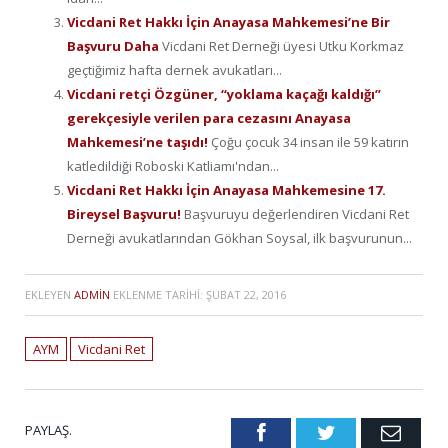
Vicdani Ret Hakkı İçin Anayasa Mahkemesi’ne Bir
Başvuru Daha
Vicdani Ret Derneği üyesi Utku Korkmaz
geçtiğimiz hafta dernek avukatları...
Vicdani retçi Özgüner, “yoklama kaçağı kaldığı”
gerekçesiyle verilen para cezasını Anayasa
Mahkemesi’ne taşıdı!
Çoğu çocuk 34 insan ile 59 katırın
katledildiği Roboski Katliamı'ndan...
Vicdani Ret Hakkı İçin Anayasa Mahkemesine 17.
Bireysel Başvuru!
Başvuruyu değerlendiren Vicdani Ret
Derneği avukatlarından Gökhan Soysal, ilk başvurunun...
EKLEYEN
ADMIN
EKLENME TARIHI:
ŞUBAT 22, 2016
AYM
Vicdani Ret
PAYLAŞ.
Facebook
Twitter
Emai