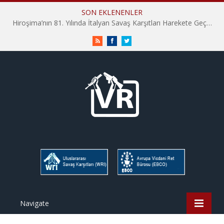
SON EKLENENLER
Hiroşima’nın 81. Yılında İtalyan Savaş Karşıtları Harekete Geçti: “Hatırlamak yeterli değil”
RSS
Facebook
Twitter
Navigate