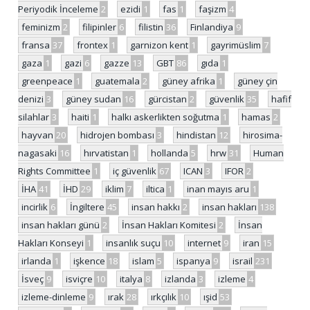
Periyodik İnceleme
2
ezidi
1
fas
1
faşizm
4
feminizm
2
filipinler
6
filistin
36
Finlandiya
9
fransa
37
frontex
1
garnizon kent
1
gayrimüslim
7
gaza
1
gazi
6
gazze
13
GBT
86
gıda
1
greenpeace
1
guatemala
2
güney afrika
1
güney çin
denizi
3
güney sudan
16
gürcistan
2
güvenlik
35
hafif
silahlar
3
haiti
1
halkı askerlikten soğutma
1
hamas
2
hayvan
20
hidrojen bombası
3
hindistan
12
hirosima-
nagasaki
16
hırvatistan
1
hollanda
5
hrw
31
Human
Rights Committee
1
iç güvenlik
67
ICAN
3
IFOR
2
İHA
41
İHD
29
iklim
7
iltica
1
inan mayıs aru
1
incirlik
6
İngiltere
45
insan hakkı
2
insan hakları
138
insan hakları günü
2
İnsan Hakları Komitesi
2
İnsan
Hakları Konseyi
1
insanlık suçu
10
internet
9
iran
15
irlanda
1
işkence
18
islam
5
ispanya
9
israil
231
İsveç
9
isviçre
10
italya
8
izlanda
3
izleme
4
izleme-dinleme
9
ırak
28
ırkçılık
10
ışid
53