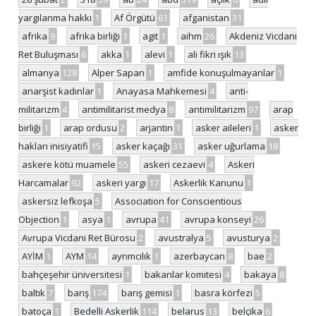
yargılanma hakkı
1
Af Örgütü
61
afganistan
31
afrika
9
afrika birliği
1
agit
1
aihm
26
Akdeniz Vicdani
Ret Buluşması
6
akka
1
alevi
1
ali fikri ışık
13
almanya
128
Alper Sapan
1
amfide konuşulmayanlar
1
anarşist kadınlar
1
Anayasa Mahkemesi
4
anti-
militarizm
4
antimilitarist medya
8
antimilitarizm
97
arap
birliği
1
arap ordusu
2
arjantin
1
asker aileleri
1
asker
hakları inisiyatifi
15
asker kaçağı
31
asker uğurlama
18
askere kötü muamele
55
askeri cezaevi
4
Askeri
Harcamalar
92
askeri yargı
17
Askerlik Kanunu
1
askersiz lefkoşa
5
Association for Conscientious
Objection
1
asya
1
avrupa
41
avrupa konseyi
26
Avrupa Vicdani Ret Bürosu
2
avustralya
5
avusturya
2
AYİM
1
AYM
14
ayrımcılık
1
azerbaycan
8
bae
2
bahçeşehir üniversitesi
1
bakanlar komitesi
4
bakaya
8
baltık
7
barış
174
barış gemisi
1
basra körfezi
5
batoça
1
Bedelli Askerlik
114
belarus
13
belçika
6