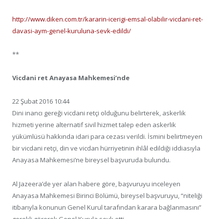
http://www.diken.com.tr/kararin-icerigi-emsal-olabilir-vicdani-ret-
davasi-aym-genel-kuruluna-sevk-edildi/
**
Vicdani ret Anayasa Mahkemesi’nde
22 Şubat 2016 10:44
Dini inancı gereği vicdani retçi olduğunu belirterek, askerlik
hizmeti yerine alternatif sivil hizmet talep eden askerlik
yükümlüsü hakkında idari para cezası verildi. İsmini belirtmeyen
bir vicdani retçi, din ve vicdan hürriyetinin ihlâl edildiği iddiasıyla
Anayasa Mahkemesi’ne bireysel başvuruda bulundu.
Al Jazeera’de yer alan habere göre, başvuruyu inceleyen
Anayasa Mahkemesi Birinci Bölümü, bireysel başvuruyu, “niteliği
itibarıyla konunun Genel Kurul tarafından karara bağlanmasını”
gerekli görerek Genel Kurula sevk etti.