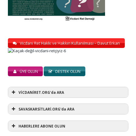
Vicdani Ret Hakkı ve Hakkın Kullanılması – Davut Erkan
ÜYE OLUN
DESTEK OLUN
VİCDANİRET.ORG'da ARA
SAVASKARSİTLARİ.ORG'da ARA
HABERLERE ABONE OLUN