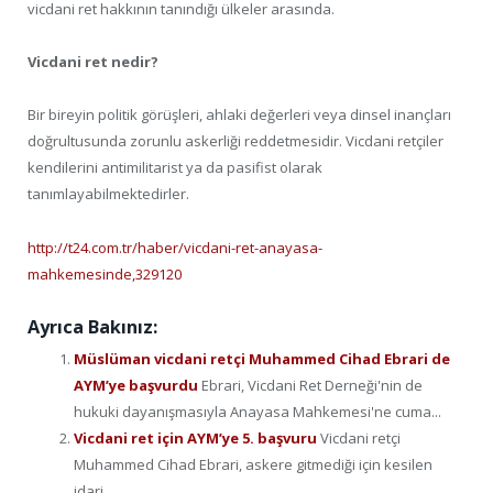
vicdani ret hakkının tanındığı ülkeler arasında.
Vicdani ret nedir?
Bir bireyin politik görüşleri, ahlaki değerleri veya dinsel inançları
doğrultusunda zorunlu askerliği reddetmesidir. Vicdani retçiler
kendilerini antimilitarist ya da pasifist olarak
tanımlayabilmektedirler.
http://t24.com.tr/haber/vicdani-ret-anayasa-
mahkemesinde,329120
Ayrıca Bakınız:
Müslüman vicdani retçi Muhammed Cihad Ebrari de
AYM’ye başvurdu
Ebrari, Vicdani Ret Derneği'nin de
hukuki dayanışmasıyla Anayasa Mahkemesi'ne cuma...
Vicdani ret için AYM’ye 5. başvuru
Vicdani retçi
Muhammed Cihad Ebrari, askere gitmediği için kesilen
idari...