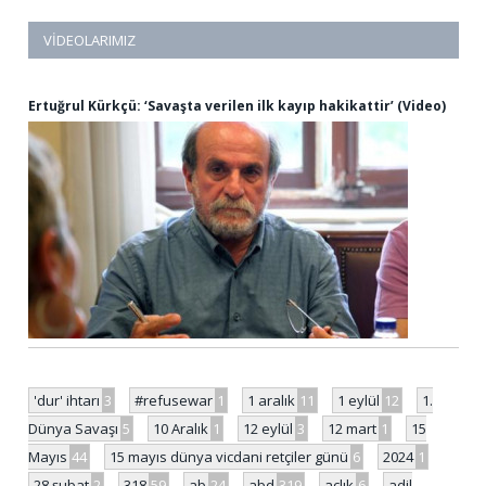
VIDEOLARIMIZ
Ertuğrul Kürkçü: ‘Savaşta verilen ilk kayıp hakikattir’ (Video)
'dur' ihtarı
3
#refusewar
1
1 aralık
11
1 eylül
12
1.
Dünya Savaşı
5
10 Aralık
1
12 eylül
3
12 mart
1
15
Mayıs
44
15 mayıs dünya vicdani retçiler günü
6
2024
1
28 şubat
2
318
59
ab
24
abd
319
açlık
6
adil