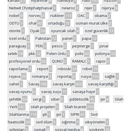
kanatlı
21
myanmar
8
namibya
1
nato
107
nazizm
1
Netiwit Chotiphatphaisal
1
newroz
1
nijer
1
nijerya
8
nobel
9
norveç
3
nükleer
113
OAC
9
obama
2
ODTÜ
1
ohal
43
ortadoğu
15
osman murat ülke
2
otorite
1
Oyak
10
oyuncak silah
4
özel güvenlik
11
özel ordu
4
Pakistan
12
panel
1
papa
12
paraguay
1
PEN
1
pesco
2
peşmerge
1
pınar
selek
18
pkk
12
Polen Ünlü
1
polis
43
polonya
10
profesyonel ordu
22
QUNO
2
RAMALC
1
rapor
5
raporlama
1
report
3
roboski
34
robot
15
rojava
39
romanya
3
röportaj
2
rusya
150
sağlık
1
sahel
1
Savaş
190
savaş karşıtı
420
savaş karşıtlığı
3
savaş oyunu
2
savaş suçu
77
savaşa hayır
1
şehitlik
56
sergi
1
siber
5
şiddetsizlik
45
şiir
4
Silah
- Yerli
162
silah projeleri
5
Silah ticareti
256
Silahlanma
114
şili
1
şiö
1
SIPRI
41
Sivil
İtaatsizlik
29
sivil ölüm
5
sığınma
1
sıkıyönetim
1
sırbistan
1
somali
8
sosyal medya
8
soykırım
15