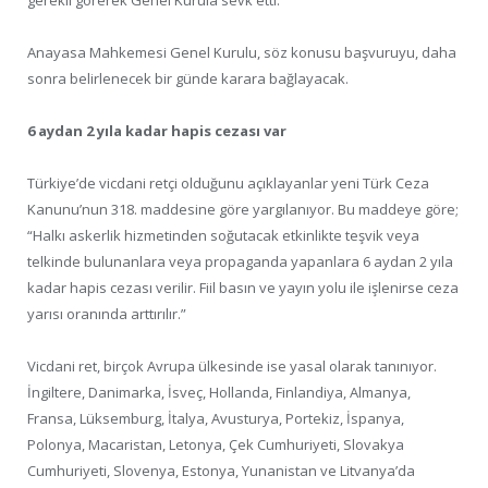
Anayasa Mahkemesi Genel Kurulu, söz konusu başvuruyu, daha
sonra belirlenecek bir günde karara bağlayacak.
6 aydan 2 yıla kadar hapis cezası var
Türkiye’de vicdani retçi olduğunu açıklayanlar yeni Türk Ceza
Kanunu’nun 318. maddesine göre yargılanıyor. Bu maddeye göre;
“Halkı askerlik hizmetinden soğutacak etkinlikte teşvik veya
telkinde bulunanlara veya propaganda yapanlara 6 aydan 2 yıla
kadar hapis cezası verilir. Fiil basın ve yayın yolu ile işlenirse ceza
yarısı oranında arttırılır.”
Vicdani ret, birçok Avrupa ülkesinde ise yasal olarak tanınıyor.
İngiltere, Danimarka, İsveç, Hollanda, Finlandiya, Almanya,
Fransa, Lüksemburg, İtalya, Avusturya, Portekiz, İspanya,
Polonya, Macaristan, Letonya, Çek Cumhuriyeti, Slovakya
Cumhuriyeti, Slovenya, Estonya, Yunanistan ve Litvanya’da