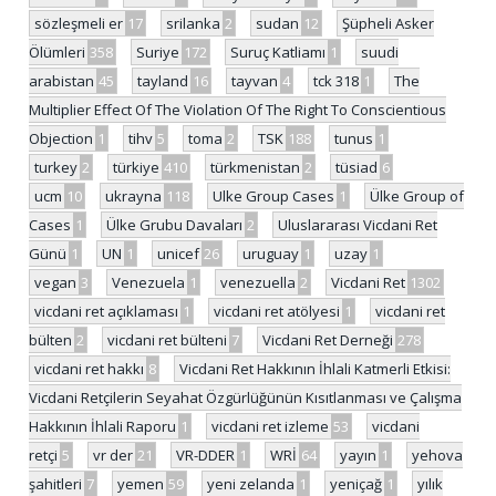
sözleşmeli er
17
srilanka
2
sudan
12
Şüpheli Asker
Ölümleri
358
Suriye
172
Suruç Katliamı
1
suudi
arabistan
45
tayland
16
tayvan
4
tck 318
1
The
Multiplier Effect Of The Violation Of The Right To Conscientious
Objection
1
tihv
5
toma
2
TSK
188
tunus
1
turkey
2
türkiye
410
türkmenistan
2
tüsiad
6
ucm
10
ukrayna
118
Ulke Group Cases
1
Ülke Group of
Cases
1
Ülke Grubu Davaları
2
Uluslararası Vicdani Ret
Günü
1
UN
1
unicef
26
uruguay
1
uzay
1
vegan
3
Venezuela
1
venezuella
2
Vicdani Ret
1302
vicdani ret açıklaması
1
vicdani ret atölyesi
1
vicdani ret
bülten
2
vicdani ret bülteni
7
Vicdani Ret Derneği
278
vicdani ret hakkı
8
Vicdani Ret Hakkının İhlali Katmerli Etkisi:
Vicdani Retçilerin Seyahat Özgürlüğünün Kısıtlanması ve Çalışma
Hakkının İhlali Raporu
1
vicdani ret izleme
53
vicdani
retçi
5
vr der
21
VR-DDER
1
WRİ
64
yayın
1
yehova
şahitleri
7
yemen
59
yeni zelanda
1
yeniçağ
1
yılık