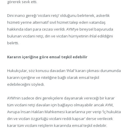
görerek sevk etti.
Dini inancı gereği ‘vicdani retçi’ olduğunu belirterek, askerlik
hizmeti yerine alternatif sivil hizmet talep eden vatandaş
hakkında idari para cezası verildi. AYM’ye bireysel başvuruda
bulunan vicdani retçi, din ve vicdan hürriyetinin ihlal edildiğini
belirtti.
Kararın içeriğine göre emsal teşkil edebilir
Hukukçular, söz konusu davadan ‘ihlal’ kararı çıkması durumunda
kararın içeriğine ve niteliğine bağlı olarak emsal teşkil
edebileceğini söyledi.
AYM’nin sadece dini gerekçelere dayanarak vereceği bir karar
tüm vicdani retçi davaları için bağlayıcı olmayabilir ancak AYM,
Avrupa İnsan Hakları Mahkemesi kararlarına yer verip ‘İç hukukta
din ve vicdan özgürlüğü vicdani reddi kapsar’ derse verilecek
karar tüm vicdani retçilerin kararında emsal teşkil edebilir.