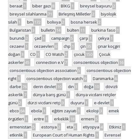
beraat
1
biber gazı
8
BİKG
1
bireysel başvuru
2
bireysel silahlanma
71
Birleşmiş Milletler
2
biyolojik
silah
1
bm
172
bolivya
2
bosna hersek
2
Bulgaristan
3
bulletin
14
bülten
11
burkina faso
1
burundi
2
çad
1
campaign
5
çarşı
1
çekya
1
cezaevi
1
cezaevleri
6
chp
1
çin
35
çınar koçgiri
doğan
3
CO
1
CO Watch
2
çocuk
150
Çocuk
askerler
45
connection e.V
7
conscientious objection
16
conscientious objection association
5
conscientious objection
right
1
conscientious objection watch
9
Danimarka
6
darbe
76
derin devlet
10
din
3
doğa
10
dövizli
askerlik
7
dünya barış günü
1
dünya vicdani retçiler
günü
2
dürzi vicdani retçi
3
duyuru
1
e-devlet
1
ebco
64
ebola
1
eğitim zayiatı
1
ekoloji
3
emek
örgütleri
1
eritre
1
erkeklik
18
ermeni
5
ermenistan
5
estonya
2
eta
5
etiyopya
4
Etkiniz
1
etkinlik
1
European Court of Human Rights
1
Evrensel