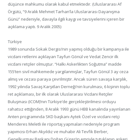
düşünce mahkumu olarak kabul etmektedir. (Uluslararası Af
Örgütü, “9 Aralık Mehmet Tarhan’la Uluslararası Dayanışma
Günü” nedeniyle, davayla ilgili kaygı ve tavsiyelerini içeren bir
açıklama yaptı. 9 Aralık 2005)
Türkiye
1989 sonunda Sokak Dergisi’nin yapmış olduğu bir kampanya ile
vicdani retlerini açıklayan Tayfun Gönül ve Vedat Zencir ilk
vicdani retçiler olmuştur. “Halkı Askerlikten Soğutma” madde
155’ten sivil mahkemede yargılanmışlar, Tayfun Gönül 3 ay ceza
almış ve cezası paraya çevrilmiştir. Ancak süren savaşa karşılık,
1992 yılında Savaş Karşıtları Derneği’nin kurulması, 6 kişinin toplu
ret açıklaması, bir ilk olarak Uluslararası Vicdani Retçiler
Buluşması (ICOM)’nın Türkiye’de gerçekleştirilmesi orduyu
rahatsız ettiğinden, 8 Aralık 1993 günü HBB kanalında yayınlanan
Anten programında SKD başkanı Aytek Özel ve vicdani retçi
Menderes Meletli ile röportaj yapmaları nedeniyle program
yapımcısı Erhan Akyıldız ve muhabir Ali Tevfik Berber,
Genelkurmay Başkanı Doğan Güreş’in emriyle tutuklanıp askeri