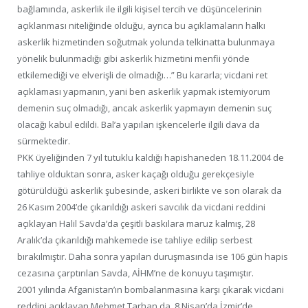
bağlamında, askerlik ile ilgili kişisel tercih ve düşüncelerinin
açıklanması niteliğinde olduğu, ayrıca bu açıklamaların halkı
askerlik hizmetinden soğutmak yolunda telkinatta bulunmaya
yönelik bulunmadığı gibi askerlik hizmetini menfii yönde
etkilemediği ve elverişli de olmadığı…” Bu kararla; vicdani ret
açıklaması yapmanın, yani ben askerlik yapmak istemiyorum
demenin suç olmadığı, ancak askerlik yapmayın demenin suç
olacağı kabul edildi. Bal’a yapılan işkencelerle ilgili dava da
sürmektedir.
PKK üyeliğinden 7 yıl tutuklu kaldığı hapishaneden 18.11.2004 de
tahliye olduktan sonra, asker kaçağı olduğu gerekçesiyle
götürüldüğü askerlik şubesinde, askeri birlikte ve son olarak da
26 Kasım 2004’de çıkarıldığı askeri savcılık da vicdani reddini
açıklayan Halil Savda’da çeşitli baskılara maruz kalmış, 28
Aralık’da çıkarıldığı mahkemede ise tahliye edilip serbest
bırakılmıştır. Daha sonra yapılan duruşmasında ise 106 gün hapis
cezasına çarptırılan Savda, AİHM’ne de konuyu taşımıştır.
2001 yılında Afganistan’ın bombalanmasına karşı çıkarak vicdani
reddini açıklayan Mehmet Tarhan da, 8 Nisan’da İzmir’de