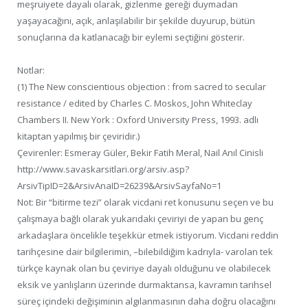
meşruiyete dayalı olarak, gizlenme gereği duymadan
yaşayacağını, açık, anlaşılabilir bir şekilde duyurup, bütün
sonuçlarına da katlanacağı bir eylemi seçtiğini gösterir.
Notlar:
(1) The New conscientious objection : from sacred to secular
resistance / edited by Charles C. Moskos, John Whiteclay
Chambers II. New York : Oxford University Press, 1993. adlı
kitaptan yapılmış bir çeviridir.)
Çevirenler: Esmeray Güler, Bekir Fatih Meral, Nail Anıl Cinisli
http://www.savaskarsitlari.org/arsiv.asp?
ArsivTipID=2&ArsivAnaID=26239&ArsivSayfaNo=1
Not: Bir “bitirme tezi” olarak vicdani ret konusunu seçen ve bu
çalışmaya bağlı olarak yukarıdaki çeviriyi de yapan bu genç
arkadaşlara öncelikle teşekkür etmek istiyorum. Vicdani reddin
tarihçesine dair bilgilerimin, –bilebildiğim kadrıyla- varolan tek
türkçe kaynak olan bu çeviriye dayalı olduğunu ve olabilecek
eksik ve yanlışların üzerinde durmaktansa, kavramın tarihsel
süreç içindeki değişiminin algılanmasının daha doğru olacağını