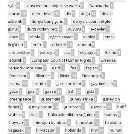
right
1
conscientious objection watch
9
Danimarka
6
darbe
76
derin devlet
10
din
3
doğa
10
dövizli
askerlik
7
dünya barış günü
1
dünya vicdani retçiler
günü
2
dürzi vicdani retçi
3
duyuru
1
e-devlet
1
ebco
64
ebola
1
eğitim zayiatı
1
ekoloji
3
emek
örgütleri
1
eritre
1
erkeklik
18
ermeni
5
ermenistan
5
estonya
2
eta
5
etiyopya
4
Etkiniz
1
etkinlik
1
European Court of Human Rights
1
Evrensel
Periyodik İnceleme
2
ezidi
1
fas
1
faşizm
4
feminizm
2
filipinler
6
filistin
36
Finlandiya
9
fransa
37
frontex
1
garnizon kent
1
gayrimüslim
7
gaza
1
gazi
6
gazze
13
GBT
86
gıda
1
greenpeace
1
guatemala
2
güney afrika
1
güney çin
denizi
3
güney sudan
16
gürcistan
2
güvenlik
35
hafif
silahlar
3
haiti
1
halkı askerlikten soğutma
1
hamas
2
hayvan
20
hidrojen bombası
3
hindistan
12
hirosima-
nagasaki
16
hırvatistan
1
hollanda
5
hrw
31
Human