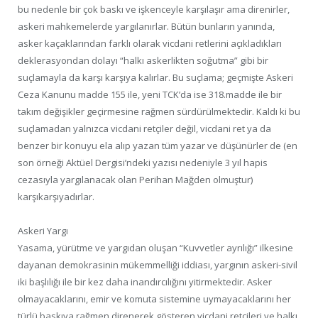
bu nedenle bir çok baskı ve işkenceyle karşılaşır ama direnirler,
askeri mahkemelerde yargılanırlar. Bütün bunların yanında,
asker kaçaklarından farklı olarak vicdani retlerini açıkladıkları
deklerasyondan dolayı “halkı askerlikten soğutma” gibi bir
suçlamayla da karşı karşıya kalırlar. Bu suçlama; geçmişte Askeri
Ceza Kanunu madde 155 ile, yeni TCK’da ise 318.madde ile bir
takım değişikler geçirmesine rağmen sürdürülmektedir. Kaldı ki bu
suçlamadan yalnızca vicdani retçiler değil, vicdani ret ya da
benzer bir konuyu ela alıp yazan tüm yazar ve düşünürler de (en
son örneği Aktüel Dergisi’ndeki yazısı nedeniyle 3 yıl hapis
cezasıyla yargılanacak olan Perihan Mağden olmuştur)
karşıkarşıyadırlar.
Askeri Yargı
Yasama, yürütme ve yargıdan oluşan “Kuvvetler ayrılığı” ilkesine
dayanan demokrasinin mükemmelliği iddiası, yargının askeri-sivil
iki başlılığı ile bir kez daha inandırcılığını yitirmektedir. Asker
olmayacaklarını, emir ve komuta sistemine uymayacaklarını her
türlü baskıya rağmen direnerek gösteren vicdani retçileri ve halkı