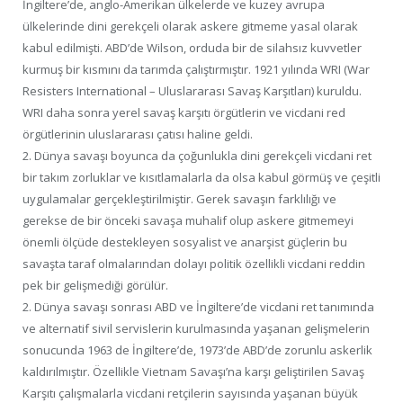
İngiltere’de, anglo-Amerikan ülkelerde ve kuzey avrupa
ülkelerinde dini gerekçeli olarak askere gitmeme yasal olarak
kabul edilmişti. ABD’de Wilson, orduda bir de silahsız kuvvetler
kurmuş bir kısmını da tarımda çalıştırmıştır. 1921 yılında WRI (War
Resisters International – Uluslararası Savaş Karşıtları) kuruldu.
WRI daha sonra yerel savaş karşıtı örgütlerin ve vicdani red
örgütlerinin uluslararası çatısı haline geldi.
2. Dünya savaşı boyunca da çoğunlukla dini gerekçeli vicdani ret
bir takım zorluklar ve kısıtlamalarla da olsa kabul görmüş ve çeşitli
uygulamalar gerçekleştirilmiştir. Gerek savaşın farklılığı ve
gerekse de bir önceki savaşa muhalif olup askere gitmemeyi
önemli ölçüde destekleyen sosyalist ve anarşist güçlerin bu
savaşta taraf olmalarından dolayı politik özellikli vicdani reddin
pek bir gelişmediği görülür.
2. Dünya savaşı sonrası ABD ve İngiltere’de vicdani ret tanımında
ve alternatif sivil servislerin kurulmasında yaşanan gelişmelerin
sonucunda 1963 de İngiltere’de, 1973’de ABD’de zorunlu askerlik
kaldırılmıştır. Özellikle Vietnam Savaşı’na karşı geliştirilen Savaş
Karşıtı çalışmalarla vicdani retçilerin sayısında yaşanan büyük