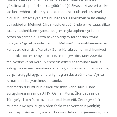
gözaltına alınıp, 11 Nisan’da götürüldüğü Sivas’daki askeri birlikte
vicdani reddini açıklamış olmaktan dolayı tutuklandı. Eşcinsel
olduğunu gizlemeyen ama bu nedenle askerlikten muaf olmayı
da reddeden Mehmet, 2 kez “toplu erat önünde emre itaatsizlikte
ısrar ve askerlikten sıyırma” suçlamasıyla toplam 4 yıl hapis
cezasına çarptırıldı. Ceza askeri yargıtay tarafından “zorla
muayene” gerekçesiyle bozuldu. Mehmet’in ve mahkemenin bu
konudaki direnciyle Yargıtay Genel Kurulu verilen mahkumiyeti
bozarak (toplam 12 ay hapis cezasına çevirdi) 9 Mart 2006’da
tahliyesine karar verdi. Mehmet’in askeri cezaevinde maruz
kaldığı ve cezaevi yönetiminin de değişimine neden olan işkence,
darp, haraç gibi uygulamalar için açılan dava sürmekte. Ayrıca
AİHM’ne de başvurulmuş durumda.
Mehmet’in durumunun Askeri Yargıtay Genel Kurulu’nda
görüşülmesi sırasında AİHM, Osman Murat Ülke davasında
Türkiye’yi 11bin Euro tazminata mahkum etti. Gerekçe; kötü
muamele ve aynı suça birden fazla ceza vermenin yanlışlığı
üzerineydi. Ancak böylesi bir durumun tekrar oluşmaması için de