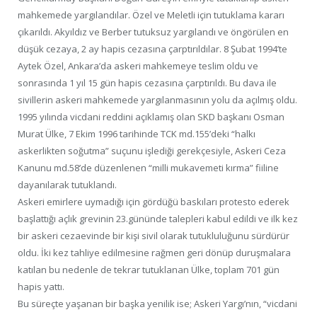
mahkemede yargılandılar. Özel ve Meletli için tutuklama kararı
çıkarıldı. Akyıldız ve Berber tutuksuz yargılandı ve öngörülen en
düşük cezaya, 2 ay hapis cezasına çarptırıldılar. 8 Şubat 1994’te
Aytek Özel, Ankara’da askeri mahkemeye teslim oldu ve
sonrasında 1 yıl 15 gün hapis cezasına çarptırıldı. Bu dava ile
sivillerin askeri mahkemede yargılanmasının yolu da açılmış oldu.
1995 yılında vicdani reddini açıklamış olan SKD başkanı Osman
Murat Ülke, 7 Ekim 1996 tarihinde TCK md.155’deki “halkı
askerlikten soğutma” suçunu işlediği gerekçesiyle, Askeri Ceza
Kanunu md.58’de düzenlenen “milli mukavemeti kırma” fiiline
dayanılarak tutuklandı.
Askeri emirlere uymadığı için gördüğü baskıları protesto ederek
başlattığı açlık grevinin 23.gününde talepleri kabul edildi ve ilk kez
bir askeri cezaevinde bir kişi sivil olarak tutukluluğunu sürdürür
oldu. İki kez tahliye edilmesine rağmen geri dönüp duruşmalara
katılan bu nedenle de tekrar tutuklanan Ülke, toplam 701 gün
hapis yattı.
Bu süreçte yaşanan bir başka yenilik ise; Askeri Yargı’nın, “vicdani