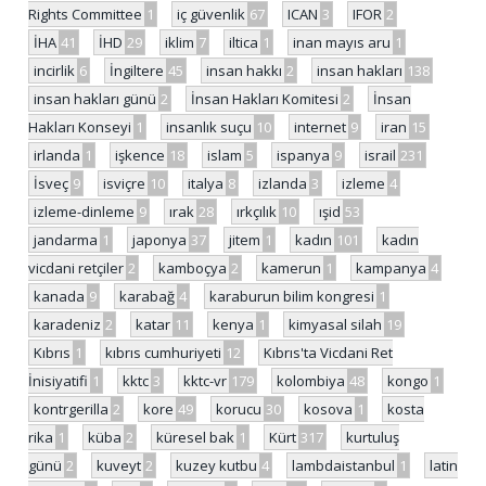
Rights Committee
1
iç güvenlik
67
ICAN
3
IFOR
2
İHA
41
İHD
29
iklim
7
iltica
1
inan mayıs aru
1
incirlik
6
İngiltere
45
insan hakkı
2
insan hakları
138
insan hakları günü
2
İnsan Hakları Komitesi
2
İnsan
Hakları Konseyi
1
insanlık suçu
10
internet
9
iran
15
irlanda
1
işkence
18
islam
5
ispanya
9
israil
231
İsveç
9
isviçre
10
italya
8
izlanda
3
izleme
4
izleme-dinleme
9
ırak
28
ırkçılık
10
ışid
53
jandarma
1
japonya
37
jitem
1
kadın
101
kadın
vicdani retçiler
2
kamboçya
2
kamerun
1
kampanya
4
kanada
9
karabağ
4
karaburun bilim kongresi
1
karadeniz
2
katar
11
kenya
1
kimyasal silah
19
Kıbrıs
1
kıbrıs cumhuriyeti
12
Kıbrıs'ta Vicdani Ret
İnisiyatifi
1
kktc
3
kktc-vr
179
kolombiya
48
kongo
1
kontrgerilla
2
kore
49
korucu
30
kosova
1
kosta
rika
1
küba
2
küresel bak
1
Kürt
317
kurtuluş
günü
2
kuveyt
2
kuzey kutbu
4
lambdaistanbul
1
latin