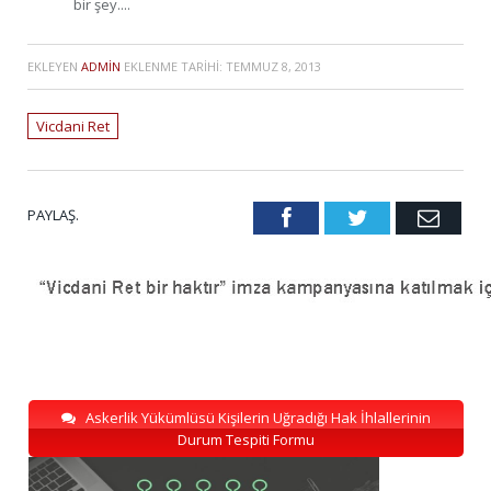
bir şey....
EKLEYEN
ADMIN
EKLENME TARIHI:
TEMMUZ 8, 2013
Vicdani Ret
PAYLAŞ.
Facebook
Twitter
Emai
Askerlik Yükümlüsü Kişilerin Uğradığı Hak İhlallerinin
Durum Tespiti Formu