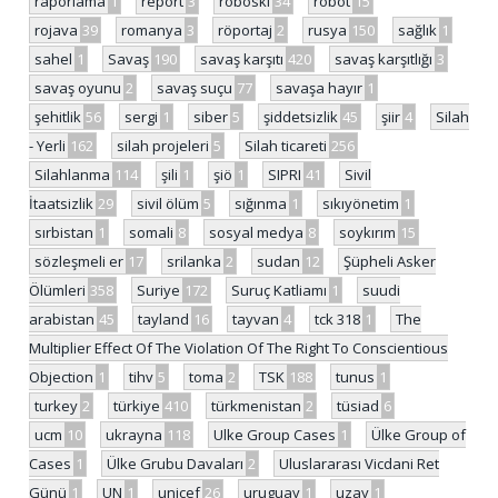
raporlama
1
report
3
roboski
34
robot
15
rojava
39
romanya
3
röportaj
2
rusya
150
sağlık
1
sahel
1
Savaş
190
savaş karşıtı
420
savaş karşıtlığı
3
savaş oyunu
2
savaş suçu
77
savaşa hayır
1
şehitlik
56
sergi
1
siber
5
şiddetsizlik
45
şiir
4
Silah
- Yerli
162
silah projeleri
5
Silah ticareti
256
Silahlanma
114
şili
1
şiö
1
SIPRI
41
Sivil
İtaatsizlik
29
sivil ölüm
5
sığınma
1
sıkıyönetim
1
sırbistan
1
somali
8
sosyal medya
8
soykırım
15
sözleşmeli er
17
srilanka
2
sudan
12
Şüpheli Asker
Ölümleri
358
Suriye
172
Suruç Katliamı
1
suudi
arabistan
45
tayland
16
tayvan
4
tck 318
1
The
Multiplier Effect Of The Violation Of The Right To Conscientious
Objection
1
tihv
5
toma
2
TSK
188
tunus
1
turkey
2
türkiye
410
türkmenistan
2
tüsiad
6
ucm
10
ukrayna
118
Ulke Group Cases
1
Ülke Group of
Cases
1
Ülke Grubu Davaları
2
Uluslararası Vicdani Ret
Günü
1
UN
1
unicef
26
uruguay
1
uzay
1