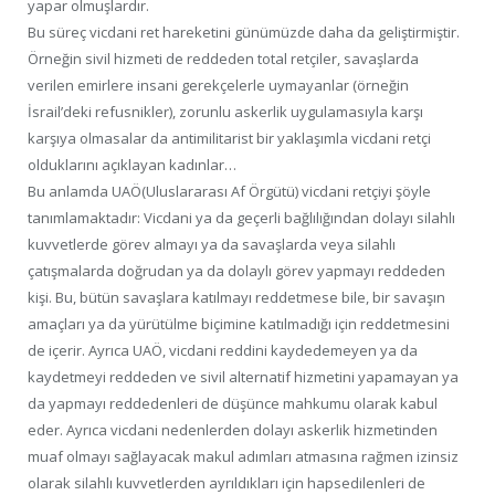
yapar olmuşlardır.
Bu süreç vicdani ret hareketini günümüzde daha da geliştirmiştir.
Örneğin sivil hizmeti de reddeden total retçiler, savaşlarda
verilen emirlere insani gerekçelerle uymayanlar (örneğin
İsrail’deki refusnikler), zorunlu askerlik uygulamasıyla karşı
karşıya olmasalar da antimilitarist bir yaklaşımla vicdani retçi
olduklarını açıklayan kadınlar…
Bu anlamda UAÖ(Uluslararası Af Örgütü) vicdani retçiyi şöyle
tanımlamaktadır: Vicdani ya da geçerli bağlılığından dolayı silahlı
kuvvetlerde görev almayı ya da savaşlarda veya silahlı
çatışmalarda doğrudan ya da dolaylı görev yapmayı reddeden
kişi. Bu, bütün savaşlara katılmayı reddetmese bile, bir savaşın
amaçları ya da yürütülme biçimine katılmadığı için reddetmesini
de içerir. Ayrıca UAÖ, vicdani reddini kaydedemeyen ya da
kaydetmeyi reddeden ve sivil alternatif hizmetini yapamayan ya
da yapmayı reddedenleri de düşünce mahkumu olarak kabul
eder. Ayrıca vicdani nedenlerden dolayı askerlik hizmetinden
muaf olmayı sağlayacak makul adımları atmasına rağmen izinsiz
olarak silahlı kuvvetlerden ayrıldıkları için hapsedilenleri de