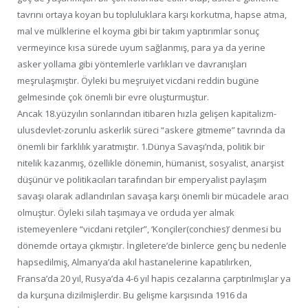
tavrını ortaya koyan bu topluluklara karşı korkutma, hapse atma,
mal ve mülklerine el koyma gibi bir takım yaptırımlar sonuç
vermeyince kısa sürede uyum sağlanmış, para ya da yerine
asker yollama gibi yöntemlerle varlıkları ve davranışları
meşrulaşmıştır. Öyleki bu meşruiyet vicdani reddin bugüne
gelmesinde çok önemli bir evre oluşturmuştur.
Ancak 18.yüzyılın sonlarından itibaren hızla gelişen kapitalizm-
ulusdevlet-zorunlu askerlik süreci “askere gitmeme” tavrında da
önemli bir farklılık yaratmıştır. 1.Dünya Savaşı’nda, politik bir
nitelik kazanmış, özellikle dönemin, hümanist, sosyalist, anarşist
düşünür ve politikacıları tarafından bir emperyalist paylaşım
savaşı olarak adlandırılan savaşa karşı önemli bir mücadele aracı
olmuştur. Öyleki silah taşımaya ve orduda yer almak
istemeyenlere “vicdani retçiler”, ‘Konçiler(conchies)’ denmesi bu
dönemde ortaya çıkmıştır. İngiletere’de binlerce genç bu nedenle
hapsedilmiş, Almanya’da akıl hastanelerine kapatılırken,
Fransa’da 20 yıl, Rusya’da 4-6 yıl hapis cezalarına çarptırılmışlar ya
da kurşuna dizilmişlerdir. Bu gelişme karşısında 1916 da