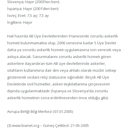
Slovenya; Hayır (2003’ten beri)
İspanya; Hayır (2001’den beri)
İsveç; Evet; 7,5 ay; 7,5 ay
İngiltere; Hayır
Hali hazırda AB Üye Devletlerinden 9 tanesinde zorunlu askerlik
hizmeti bulunmamakta olup, 2006 senesine kadar 5 Üye Devlet
daha ya zorunlu askerlik hizmeti uygulamasına son verecek veya
askıya alacak. Savunmalarını zorunlu askerlik hizmeti gören
askerlere dayandıran tüm AB üye devletlerinde askerler,
silahların kullanımına dair dini veya ahlaki olarak mücbir sebep
göstererek vicdani retçi statüsüne sığınabilir. Birçok AB Üye
Devletinde sivil hizmetler, askeri teşkilatlanma çerçevesinin
dışında uygulanmaktadır (İspanya ve Slovenya’da zorunlu
askerlik hizmetinin sona erdirilmesinden önce olduğu gibi).
Avrupa Birliği Bilgi Merkezi (07.01.2005)
(3) www.bianet.org – Güneş Çelikkol- 21-05-2005