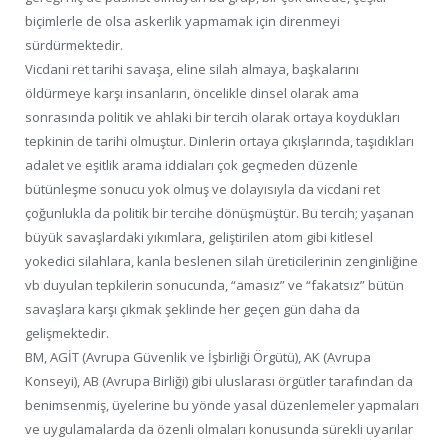
biçimlerle de olsa askerlik yapmamak için direnmeyi
sürdürmektedir.
Vicdani ret tarihi savaşa, eline silah almaya, başkalarını
öldürmeye karşı insanların, öncelikle dinsel olarak ama
sonrasında politik ve ahlaki bir tercih olarak ortaya koydukları
tepkinin de tarihi olmuştur. Dinlerin ortaya çıkışlarında, taşıdıkları
adalet ve eşitlik arama iddiaları çok geçmeden düzenle
bütünleşme sonucu yok olmuş ve dolayısıyla da vicdani ret
çoğunlukla da politik bir tercihe dönüşmüştür. Bu tercih; yaşanan
büyük savaşlardaki yıkımlara, geliştirilen atom gibi kitlesel
yokedici silahlara, kanla beslenen silah üreticilerinin zenginliğine
vb duyulan tepkilerin sonucunda, “amasız” ve “fakatsız” bütün
savaşlara karşı çıkmak şeklinde her geçen gün daha da
gelişmektedir.
BM, AGİT (Avrupa Güvenlik ve İşbirliği Örgütü), AK (Avrupa
Konseyi), AB (Avrupa Birliği) gibi uluslarası örgütler tarafından da
benimsenmiş, üyelerine bu yönde yasal düzenlemeler yapmaları
ve uygulamalarda da özenli olmaları konusunda sürekli uyarılar