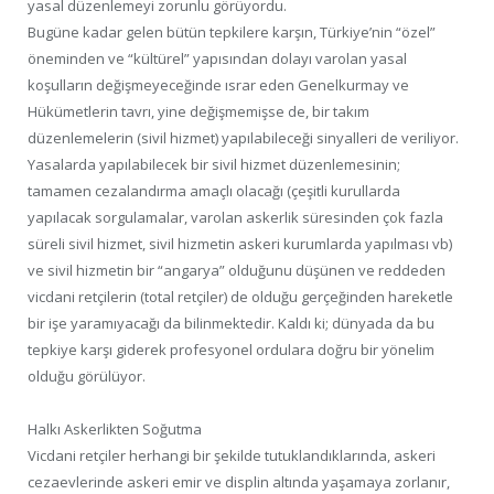
yasal düzenlemeyi zorunlu görüyordu.
Bugüne kadar gelen bütün tepkilere karşın, Türkiye’nin “özel”
öneminden ve “kültürel” yapısından dolayı varolan yasal
koşulların değişmeyeceğinde ısrar eden Genelkurmay ve
Hükümetlerin tavrı, yine değişmemişse de, bir takım
düzenlemelerin (sivil hizmet) yapılabileceği sinyalleri de veriliyor.
Yasalarda yapılabilecek bir sivil hizmet düzenlemesinin;
tamamen cezalandırma amaçlı olacağı (çeşitli kurullarda
yapılacak sorgulamalar, varolan askerlik süresinden çok fazla
süreli sivil hizmet, sivil hizmetin askeri kurumlarda yapılması vb)
ve sivil hizmetin bir “angarya” olduğunu düşünen ve reddeden
vicdani retçilerin (total retçiler) de olduğu gerçeğinden hareketle
bir işe yaramıyacağı da bilinmektedir. Kaldı ki; dünyada da bu
tepkiye karşı giderek profesyonel ordulara doğru bir yönelim
olduğu görülüyor.
Halkı Askerlikten Soğutma
Vicdani retçiler herhangi bir şekilde tutuklandıklarında, askeri
cezaevlerinde askeri emir ve displin altında yaşamaya zorlanır,