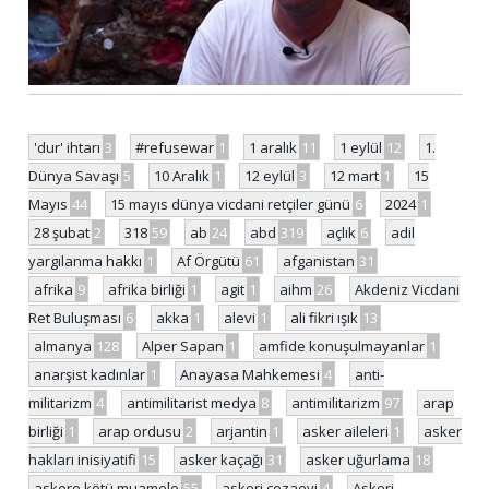
'dur' ihtarı
3
#refusewar
1
1 aralık
11
1 eylül
12
1.
Dünya Savaşı
5
10 Aralık
1
12 eylül
3
12 mart
1
15
Mayıs
44
15 mayıs dünya vicdani retçiler günü
6
2024
1
28 şubat
2
318
59
ab
24
abd
319
açlık
6
adil
yargılanma hakkı
1
Af Örgütü
61
afganistan
31
afrika
9
afrika birliği
1
agit
1
aihm
26
Akdeniz Vicdani
Ret Buluşması
6
akka
1
alevi
1
ali fikri ışık
13
almanya
128
Alper Sapan
1
amfide konuşulmayanlar
1
anarşist kadınlar
1
Anayasa Mahkemesi
4
anti-
militarizm
4
antimilitarist medya
8
antimilitarizm
97
arap
birliği
1
arap ordusu
2
arjantin
1
asker aileleri
1
asker
hakları inisiyatifi
15
asker kaçağı
31
asker uğurlama
18
askere kötü muamele
55
askeri cezaevi
4
Askeri