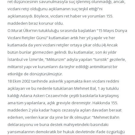
ret düşüncesinin savunulmasıyla suç işlenmiş olunmadığı, ancak,
vicdani retçi olduğunu açıklamanın suç teşkil ettiği”ni
açıklamasıydı. Böylece, vicdani ret haber ve yorumları 155.
maddeden biraz korunur oldu.
O.Murat Ülke’nin tutukluluğu sırasında başlatılan “15 Mayıs Dünya
Vicdani Retçiler Günü” kutlamaları artık her yıl yapılır ve her
kutlamada da yeni vicdani retçiler ortaya çıkar oldu.(4) Ancak
bütün bunlar görmezden gelindi. Bu kutlamalar, son iki yıldır
İstanbul ve İzmir’de, “Militurizm” adıyla yapılan “turistik” gezilerle,
militarist yapı ve kurumların da teşhir edildiği antimilitarist bir
etkinliğe de dönüştürülmüştür.
18 Ekim 2002 tarihinde askerlik yapmakta iken vicdani reddini
açıklayan ve bu nedenle tutuklanan Mehmet Bal, 1 ay tutuklu
kaldığı Adana Askeri Cezaevi’nde çeşitli baskılarla karşılaşmış
ama tüm yapılanlara, açlık greviyle direnmiştir. Hakkında 155.
maddeden 2 yıla kadar hapis cezasıyla açılan davadan beraat
ederken, verilen karar da yine bir ilk olmuştur: “Mehmet Bal’ın
deklarasyonu ve buna destek mahiyetindeki basındaki
yansımalarının demokratik bir hukuk devletinde ifade özgürlüğü