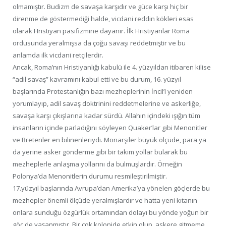
olmamıştır. Budizm de savaşa karşıdır ve güce karşı hiç bir
direnme de göstermediği halde, vicdani reddin kökleri esas
olarak Hristiyan pasifizmine dayanır. İlk Hristiyanlar Roma
ordusunda yeralmışsa da çoğu savaşı reddetmiştir ve bu
anlamda ilk vicdani retçilerdir.
Ancak, Roma’nın Hristiyanlığı kabulü ile 4. yüzyıldan itibaren kilise
“adil savaş” kavramını kabul etti ve bu durum, 16. yüzyıl
başlarında Protestanlığın bazı mezheplerinin İncil’I yeniden
yorumlayıp, adil savaş doktrinini reddetmelerine ve askerliğe,
savaşa karşı çıkışlarına kadar sürdü. Allahın içindeki ışığın tüm
insanların içinde parladığını söyleyen Quaker’lar gibi Menonitler
ve Bretenler en bilinenleriydi. Monarşiler büyük ölçüde, para ya
da yerine asker gönderme gibi bir takım yollar bularak bu
mezheplerle anlaşma yollarını da bulmuşlardır. Örneğin
Polonya’da Menonitlerin durumu resmileştirilmiştir.
17.yüzyıl başlarında Avrupa’dan Amerika’ya yönelen göçlerde bu
mezhepler önemli ölçüde yeralmışlardır ve hatta yeni kıtanın
onlara sunduğu özgürlük ortamından dolayı bu yönde yoğun bir
göç de yaşanmıştır. Bir çok kolonide etkin olup, askere gitmeme