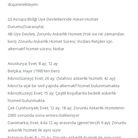
düşünmekteyim.
(2) Avrupa Birliği Üye Devletlerinde Askeri Hizmet
Durumu(Sıarasıyla)
AB Üye Devleti; Zorunlu Askerlik Hizmeti (Yok ise ne zamandan
beri); Zorunlu Askerlik Hizmet Süresi; Vicdani Retçiler için
alternatif hizmet süresi; Notlar
Avusturya; Evet; 8 ay; 12 ay
Belçika; Hayır (1995’ten beri)
Kıbrıs(Güney); Evet; 26 ay; (Silahsız askerlik hizmeti: 42 ay);
Kıbrıs’ta açık bir sivil yapıda alternatif hizmet bulunmamakta
Kıbrıs(Kuzey); Evet; 15 ay; Çeşitli koşullarda bedelli askerlik
hizmeti bulunmakta.
Çek Cumhuriyeti; Evet; 12 ay; 18 ay; Zorunlu Askerlik Hizmetinin
2005 sonunda sona ermesi bekleniyor
Danimarka; Evet; 4 ila 12 ay arasında (genel tercih 9 ay); Zorunlu
askerlik hizmeti ile aynı süre
Estonya; Evet; 8 – 11 ay; Zorunlu askerlik hizmeti ile aynı süre