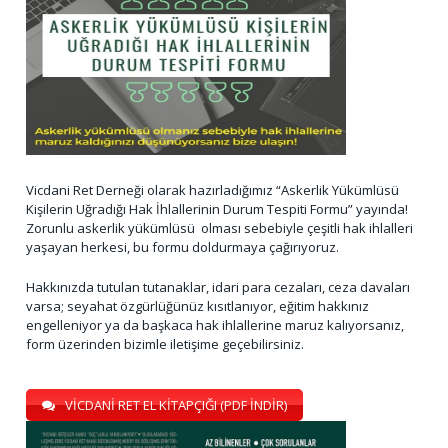
Vicdani Ret Derneği olarak hazırladığımız “Askerlik Yükümlüsü
Kişilerin Uğradığı Hak İhlallerinin Durum Tespiti Formu” yayında!
Zorunlu askerlik yükümlüsü olması sebebiyle çeşitli hak ihlalleri
yaşayan herkesi, bu formu doldurmaya çağırıyoruz.
Hakkınızda tutulan tutanaklar, idari para cezaları, ceza davaları
varsa; seyahat özgürlüğünüz kısıtlanıyor, eğitim hakkınız
engelleniyor ya da başkaca hak ihlallerine maruz kalıyorsanız,
form üzerinden bizimle iletişime geçebilirsiniz.
VİCDANİ RET EL KİTAPÇIĞI (PDF İNDİR)