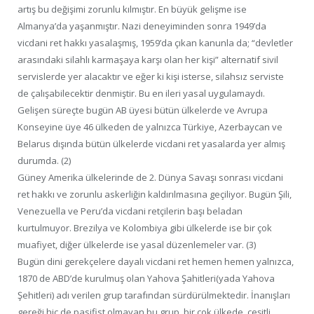
artış bu değişimi zorunlu kılmıştır. En büyük gelişme ise
Almanya’da yaşanmıştır. Nazi deneyiminden sonra 1949’da
vicdani ret hakkı yasalaşmış, 1959’da çıkan kanunla da; “devletler
arasındaki silahlı karmaşaya karşı olan her kişi” alternatif sivil
servislerde yer alacaktır ve eğer ki kişi isterse, silahsız serviste
de çalışabilecektir denmiştir. Bu en ileri yasal uygulamaydı.
Gelişen süreçte bugün AB üyesi bütün ülkelerde ve Avrupa
Konseyine üye 46 ülkeden de yalnızca Türkiye, Azerbaycan ve
Belarus dışında bütün ülkelerde vicdani ret yasalarda yer almış
durumda. (2)
Güney Amerika ülkelerinde de 2. Dünya Savaşı sonrası vicdani
ret hakkı ve zorunlu askerliğin kaldırılmasına geçiliyor. Bugün Şili,
Venezuella ve Peru’da vicdani retçilerin başı beladan
kurtulmuyor. Brezilya ve Kolombiya gibi ülkelerde ise bir çok
muafiyet, diğer ülkelerde ise yasal düzenlemeler var. (3)
Bugün dini gerekçelere dayalı vicdani ret hemen hemen yalnızca,
1870 de ABD’de kurulmuş olan Yahova Şahitleri(yada Yahova
Şehitleri) adı verilen grup tarafından sürdürülmektedir. İnanışları
gereği hiç de pasifist olmayan bu grup, bir çok ülkede, çeşitli