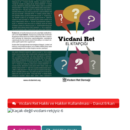
Vicdani Ret Hakkı ve Hakkın Kullanılması – Davut Erkan