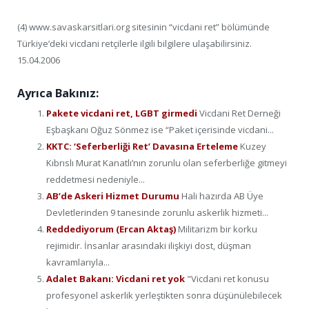
(4) www.savaskarsitlari.org sitesinin “vicdani ret” bölümünde
Türkiye’deki vicdani retçilerle ilgili bilgilere ulaşabilirsiniz.
15.04.2006
Ayrıca Bakınız:
Pakete vicdani ret, LGBT girmedi
Vicdani Ret Derneği
Eşbaşkanı Oğuz Sönmez ise “Paket içerisinde vicdani...
KKTC: ‘Seferberliği Ret’ Davasına Erteleme
Kuzey
Kıbrıslı Murat Kanatlı’nın zorunlu olan seferberliğe gitmeyi
reddetmesi nedeniyle...
AB’de Askeri Hizmet Durumu
Hali hazırda AB Üye
Devletlerinden 9 tanesinde zorunlu askerlik hizmeti...
Reddediyorum (Ercan Aktaş)
Militarizm bir korku
rejimidir. İnsanlar arasındaki ilişkiyi dost, düşman
kavramlarıyla...
Adalet Bakanı: Vicdani ret yok
"Vicdani ret konusu
profesyonel askerlik yerleştikten sonra düşünülebilecek