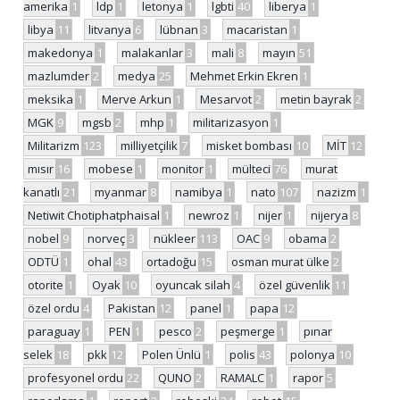
amerika
1
ldp
1
letonya
1
lgbti
40
liberya
1
libya
11
litvanya
6
lübnan
3
macaristan
1
makedonya
1
malakanlar
3
mali
8
mayın
51
mazlumder
2
medya
25
Mehmet Erkin Ekren
1
meksika
1
Merve Arkun
1
Mesarvot
2
metin bayrak
2
MGK
9
mgsb
2
mhp
1
militarizasyon
1
Militarizm
123
milliyetçilik
7
misket bombası
10
MİT
12
mısır
16
mobese
1
monitor
1
mülteci
76
murat
kanatlı
21
myanmar
8
namibya
1
nato
107
nazizm
1
Netiwit Chotiphatphaisal
1
newroz
1
nijer
1
nijerya
8
nobel
9
norveç
3
nükleer
113
OAC
9
obama
2
ODTÜ
1
ohal
43
ortadoğu
15
osman murat ülke
2
otorite
1
Oyak
10
oyuncak silah
4
özel güvenlik
11
özel ordu
4
Pakistan
12
panel
1
papa
12
paraguay
1
PEN
1
pesco
2
peşmerge
1
pınar
selek
18
pkk
12
Polen Ünlü
1
polis
43
polonya
10
profesyonel ordu
22
QUNO
2
RAMALC
1
rapor
5