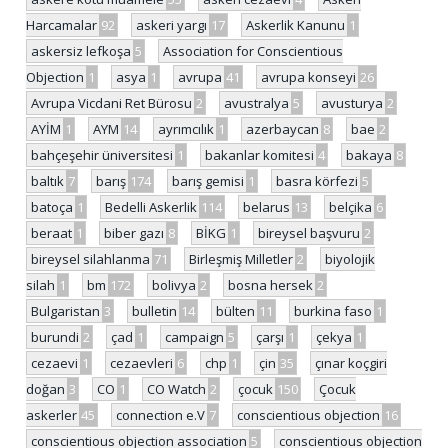
Harcamalar
92
askeri yargı
17
Askerlik Kanunu
1
askersiz lefkoşa
5
Association for Conscientious
Objection
1
asya
1
avrupa
41
avrupa konseyi
26
Avrupa Vicdani Ret Bürosu
2
avustralya
5
avusturya
2
AYİM
1
AYM
14
ayrımcılık
1
azerbaycan
8
bae
2
bahçeşehir üniversitesi
1
bakanlar komitesi
4
bakaya
8
baltık
7
barış
174
barış gemisi
1
basra körfezi
5
batoça
1
Bedelli Askerlik
114
belarus
13
belçika
6
beraat
1
biber gazı
8
BİKG
1
bireysel başvuru
2
bireysel silahlanma
71
Birleşmiş Milletler
2
biyolojik
silah
1
bm
172
bolivya
2
bosna hersek
2
Bulgaristan
3
bulletin
14
bülten
11
burkina faso
1
burundi
2
çad
1
campaign
5
çarşı
1
çekya
1
cezaevi
1
cezaevleri
6
chp
1
çin
35
çınar koçgiri
doğan
3
CO
1
CO Watch
2
çocuk
150
Çocuk
askerler
45
connection e.V
7
conscientious objection
16
conscientious objection association
5
conscientious objection