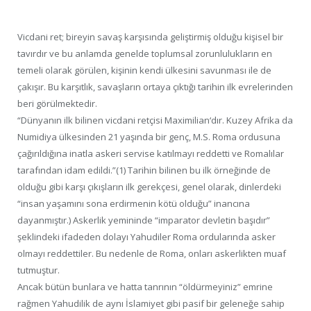
Vicdani ret; bireyin savaş karşısında geliştirmiş olduğu kişisel bir
tavırdır ve bu anlamda genelde toplumsal zorunlulukların en
temeli olarak görülen, kişinin kendi ülkesini savunması ile de
çakışır. Bu karşıtlık, savaşların ortaya çıktığı tarihin ilk evrelerinden
beri görülmektedir.
“Dünyanın ilk bilinen vicdani retçisi Maximilian‘dır. Kuzey Afrika da
Numidiya ülkesinden 21 yaşında bir genç, M.S. Roma ordusuna
çağırıldığına inatla askeri servise katılmayı reddetti ve Romalılar
tarafından idam edildi.”(1) Tarihin bilinen bu ilk örneğinde de
olduğu gibi karşı çıkışların ilk gerekçesi, genel olarak, dinlerdeki
“insan yaşamını sona erdirmenin kötü olduğu” inancına
dayanmıştır.) Askerlik yemininde “imparator devletin başıdır”
şeklindeki ifadeden dolayı Yahudiler Roma ordularında asker
olmayı reddettiler. Bu nedenle de Roma, onları askerlikten muaf
tutmuştur.
Ancak bütün bunlara ve hatta tanrının “öldürmeyiniz” emrine
rağmen Yahudilik de aynı İslamiyet gibi pasif bir geleneğe sahip