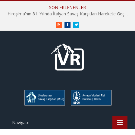
SON EKLENENLER
İHD İstanbul Şube Vicdani Ret Komisyonu: Vicdani Retçiler Olarak Destek İçin Buradayız!
RSS
Facebook
Twitter
Navigate