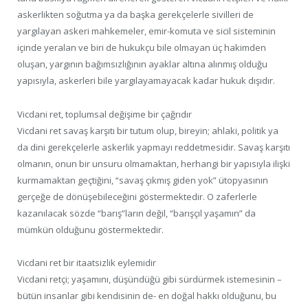
askerlikten soğutma ya da başka gerekçelerle sivilleri de
yargılayan askeri mahkemeler, emir-komuta ve sicil sisteminin
içinde yeralan ve biri de hukukçu bile olmayan üç hakimden
oluşan, yargının bağımsızlığının ayaklar altına alınmış olduğu
yapısıyla, askerleri bile yargılayamayacak kadar hukuk dışıdır.
Vicdani ret, toplumsal değişime bir çağrıdır
Vicdani ret savaş karşıtı bir tutum olup, bireyin; ahlaki, politik ya
da dini gerekçelerle askerlik yapmayı reddetmesidir. Savaş karşıtı
olmanın, onun bir unsuru olmamaktan, herhangi bir yapısıyla ilişki
kurmamaktan geçtiğini, “savaş çıkmış giden yok” ütopyasının
gerçeğe de dönüşebileceğini göstermektedir. O zaferlerle
kazanılacak sözde “barış”ların değil, “barışçıl yaşamın” da
mümkün olduğunu göstermektedir.
Vicdani ret bir itaatsizlik eylemidir
Vicdani retçi; yaşamını, düşündüğü gibi sürdürmek istemesinin –
bütün insanlar gibi kendisinin de- en doğal hakkı olduğunu, bu