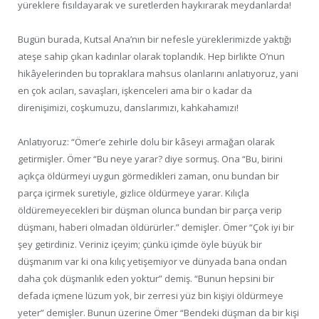
yüreklere fısıldayarak ve suretlerden haykırarak meydanlarda!
Bugün burada, Kutsal Ana’nın bir nefesle yüreklerimizde yaktığı
ateşe sahip çıkan kadınlar olarak toplandık. Hep birlikte O’nun
hikâyelerinden bu topraklara mahsus olanlarını anlatıyoruz, yani
en çok acıları, savaşları, işkenceleri ama bir o kadar da
direnişimizi, coşkumuzu, danslarımızı, kahkahamızı!
Anlatıyoruz: “Ömer’e zehirle dolu bir kâseyi armağan olarak
getirmişler. Ömer “Bu neye yarar? diye sormuş. Ona “Bu, birini
açıkça öldürmeyi uygun görmedikleri zaman, onu bundan bir
parça içirmek suretiyle, gizlice öldürmeye yarar. Kılıçla
öldüremeyecekleri bir düşman olunca bundan bir parça verip
düşmanı, haberi olmadan öldürürler.” demişler. Ömer “Çok iyi bir
şey getirdiniz. Veriniz içeyim; çünkü içimde öyle büyük bir
düşmanım var ki ona kılıç yetişemiyor ve dünyada bana ondan
daha çok düşmanlık eden yoktur” demiş. “Bunun hepsini bir
defada içmene lüzum yok, bir zerresi yüz bin kişiyi öldürmeye
yeter” demişler. Bunun üzerine Ömer “Bendeki düşman da bir kişi