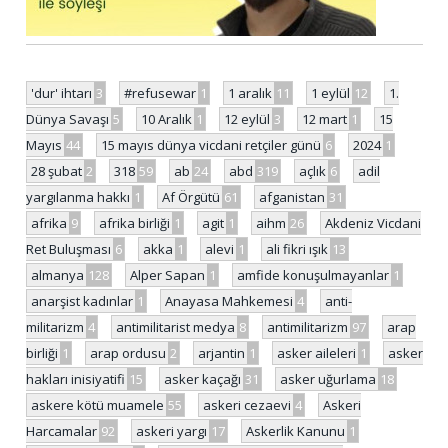
'dur' ihtarı
3
#refusewar
1
1 aralık
11
1 eylül
12
1.
Dünya Savaşı
5
10 Aralık
1
12 eylül
3
12 mart
1
15
Mayıs
44
15 mayıs dünya vicdani retçiler günü
6
2024
1
28 şubat
2
318
59
ab
24
abd
319
açlık
6
adil
yargılanma hakkı
1
Af Örgütü
61
afganistan
31
afrika
9
afrika birliği
1
agit
1
aihm
26
Akdeniz Vicdani
Ret Buluşması
6
akka
1
alevi
1
ali fikri ışık
13
almanya
128
Alper Sapan
1
amfide konuşulmayanlar
1
anarşist kadınlar
1
Anayasa Mahkemesi
4
anti-
militarizm
4
antimilitarist medya
8
antimilitarizm
97
arap
birliği
1
arap ordusu
2
arjantin
1
asker aileleri
1
asker
hakları inisiyatifi
15
asker kaçağı
31
asker uğurlama
18
askere kötü muamele
55
askeri cezaevi
4
Askeri
Harcamalar
92
askeri yargı
17
Askerlik Kanunu
1