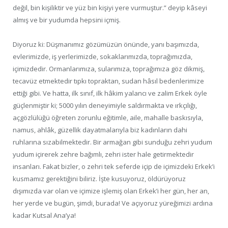
değil, bin kişiliktir ve yüz bin kişiyi yere vurmuştur.” deyip kâseyi
almış ve bir yudumda hepsini içmiş.
Diyoruz ki: Düşmanımız gözümüzün önünde, yanı başımızda,
evlerimizde, iş yerlerimizde, sokaklarımızda, toprağımızda,
içimizdedir. Ormanlarımıza, sularımıza, toprağımıza göz dikmiş,
tecavüz etmektedir tıpkı topraktan, sudan hâsıl bedenlerimize
ettiği gibi. Ve hatta, ilk sınıf, ilk hâkim yalancı ve zalim Erkek öyle
güçlenmiştir ki; 5000 yılın deneyimiyle saldırmakta ve ırkçılığı,
açgözlülüğü öğreten zorunlu eğitimle, aile, mahalle baskısıyla,
namus, ahlâk, güzellik dayatmalarıyla biz kadınların dahi
ruhlarına sızabilmektedir. Bir armağan gibi sunduğu zehri yudum
yudum içirerek zehre bağımlı, zehri ister hale getirmektedir
insanları. Fakat bizler, o zehri tek seferde içip de içimizdeki Erkek’i
kusmamız gerektiğini biliriz. İşte kusuyoruz, öldürüyoruz
dışımızda var olan ve içimize işlemiş olan Erkek’i her gün, her an,
her yerde ve bugün, şimdi, burada! Ve açıyoruz yüreğimizi ardına
kadar Kutsal Ana’ya!