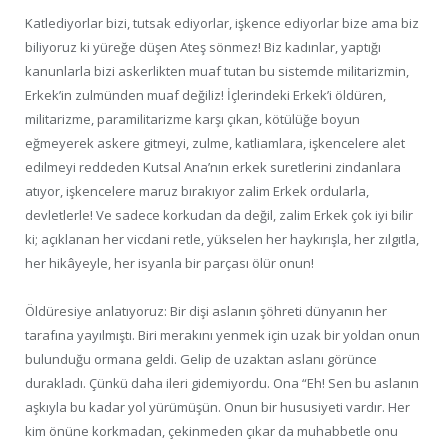
Katlediyorlar bizi, tutsak ediyorlar, işkence ediyorlar bize ama biz
biliyoruz ki yüreğe düşen Ateş sönmez! Biz kadınlar, yaptığı
kanunlarla bizi askerlikten muaf tutan bu sistemde militarizmin,
Erkek’in zulmünden muaf değiliz! İçlerindeki Erkek’i öldüren,
militarizme, paramilitarizme karşı çıkan, kötülüğe boyun
eğmeyerek askere gitmeyi, zulme, katliamlara, işkencelere alet
edilmeyi reddeden Kutsal Ana’nın erkek suretlerini zindanlara
atıyor, işkencelere maruz bırakıyor zalim Erkek ordularla,
devletlerle! Ve sadece korkudan da değil, zalim Erkek çok iyi bilir
ki; açıklanan her vicdani retle, yükselen her haykırışla, her zılgıtla,
her hikâyeyle, her isyanla bir parçası ölür onun!
Öldüresiye anlatıyoruz: Bir dişi aslanın şöhreti dünyanın her
tarafına yayılmıştı. Biri merakını yenmek için uzak bir yoldan onun
bulunduğu ormana geldi. Gelip de uzaktan aslanı görünce
durakladı. Çünkü daha ileri gidemiyordu. Ona “Eh! Sen bu aslanın
aşkıyla bu kadar yol yürümüşün. Onun bir hususiyeti vardır. Her
kim önüne korkmadan, çekinmeden çıkar da muhabbetle onu