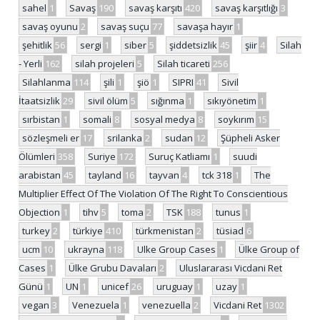
sahel
1
Savaş
190
savaş karşıtı
420
savaş karşıtlığı
3
savaş oyunu
2
savaş suçu
77
savaşa hayır
1
şehitlik
56
sergi
1
siber
5
şiddetsizlik
45
şiir
4
Silah
- Yerli
162
silah projeleri
5
Silah ticareti
256
Silahlanma
114
şili
1
şiö
1
SIPRI
41
Sivil
İtaatsizlik
29
sivil ölüm
5
sığınma
1
sıkıyönetim
1
sırbistan
1
somali
8
sosyal medya
8
soykırım
15
sözleşmeli er
17
srilanka
2
sudan
12
Şüpheli Asker
Ölümleri
358
Suriye
172
Suruç Katliamı
1
suudi
arabistan
45
tayland
16
tayvan
4
tck 318
1
The
Multiplier Effect Of The Violation Of The Right To Conscientious
Objection
1
tihv
5
toma
2
TSK
188
tunus
1
turkey
2
türkiye
410
türkmenistan
2
tüsiad
6
ucm
10
ukrayna
118
Ulke Group Cases
1
Ülke Group of
Cases
1
Ülke Grubu Davaları
2
Uluslararası Vicdani Ret
Günü
1
UN
1
unicef
26
uruguay
1
uzay
1
vegan
3
Venezuela
1
venezuella
2
Vicdani Ret
1302