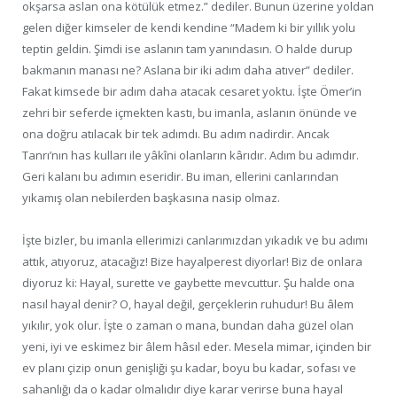
okşarsa aslan ona kötülük etmez.” dediler. Bunun üzerine yoldan
gelen diğer kimseler de kendi kendine “Madem ki bir yıllık yolu
teptin geldin. Şimdi ise aslanın tam yanındasın. O halde durup
bakmanın manası ne? Aslana bir iki adım daha atıver” dediler.
Fakat kimsede bir adım daha atacak cesaret yoktu. İşte Ömer’in
zehri bir seferde içmekten kastı, bu imanla, aslanın önünde ve
ona doğru atılacak bir tek adımdı. Bu adım nadirdir. Ancak
Tanrı’nın has kulları ile yâkîni olanların kârıdır. Adım bu adımdır.
Geri kalanı bu adımın eseridir. Bu iman, ellerini canlarından
yıkamış olan nebilerden başkasına nasip olmaz.
İşte bizler, bu imanla ellerimizi canlarımızdan yıkadık ve bu adımı
attık, atıyoruz, atacağız! Bize hayalperest diyorlar! Biz de onlara
diyoruz ki: Hayal, surette ve gaybette mevcuttur. Şu halde ona
nasıl hayal denir? O, hayal değil, gerçeklerin ruhudur! Bu âlem
yıkılır, yok olur. İşte o zaman o mana, bundan daha güzel olan
yeni, iyi ve eskimez bir âlem hâsıl eder. Mesela mimar, içinden bir
ev planı çizip onun genişliği şu kadar, boyu bu kadar, sofası ve
sahanlığı da o kadar olmalıdır diye karar verirse buna hayal