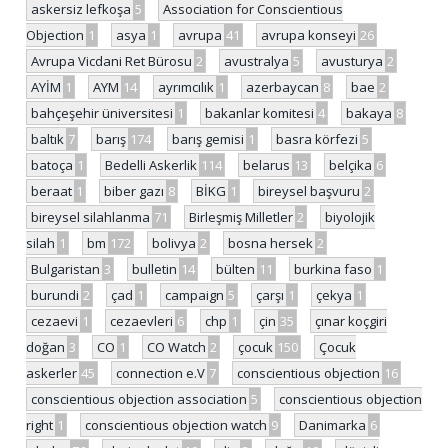
askersiz lefkoşa
5
Association for Conscientious
Objection
1
asya
1
avrupa
41
avrupa konseyi
26
Avrupa Vicdani Ret Bürosu
2
avustralya
5
avusturya
2
AYİM
1
AYM
14
ayrımcılık
1
azerbaycan
8
bae
2
bahçeşehir üniversitesi
1
bakanlar komitesi
4
bakaya
8
baltık
7
barış
174
barış gemisi
1
basra körfezi
5
batoça
1
Bedelli Askerlik
114
belarus
13
belçika
6
beraat
1
biber gazı
8
BİKG
1
bireysel başvuru
2
bireysel silahlanma
71
Birleşmiş Milletler
2
biyolojik
silah
1
bm
172
bolivya
2
bosna hersek
2
Bulgaristan
3
bulletin
14
bülten
11
burkina faso
1
burundi
2
çad
1
campaign
5
çarşı
1
çekya
1
cezaevi
1
cezaevleri
6
chp
1
çin
35
çınar koçgiri
doğan
3
CO
1
CO Watch
2
çocuk
150
Çocuk
askerler
45
connection e.V
7
conscientious objection
16
conscientious objection association
5
conscientious objection
right
1
conscientious objection watch
9
Danimarka
6