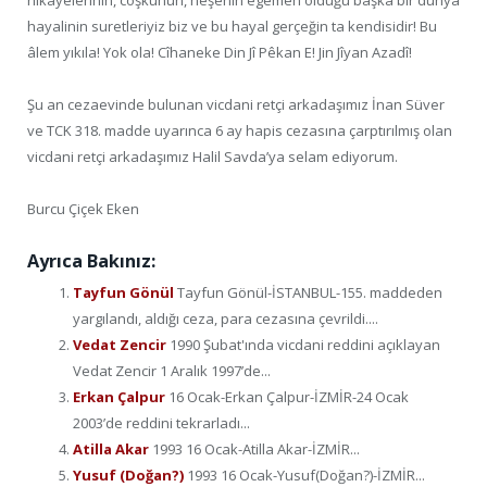
hayalinin suretleriyiz biz ve bu hayal gerçeğin ta kendisidir! Bu
âlem yıkıla! Yok ola! Cîhaneke Din Jî Pêkan E! Jin Jîyan Azadî!
Şu an cezaevinde bulunan vicdani retçi arkadaşımız İnan Süver
ve TCK 318. madde uyarınca 6 ay hapis cezasına çarptırılmış olan
vicdani retçi arkadaşımız Halil Savda’ya selam ediyorum.
Burcu Çiçek Eken
Ayrıca Bakınız:
Tayfun Gönül
Tayfun Gönül-İSTANBUL-155. maddeden
yargılandı, aldığı ceza, para cezasına çevrildi....
Vedat Zencir
1990 Şubat'ında vicdani reddini açıklayan
Vedat Zencir 1 Aralık 1997’de...
Erkan Çalpur
16 Ocak-Erkan Çalpur-İZMİR-24 Ocak
2003’de reddini tekrarladı...
Atilla Akar
1993 16 Ocak-Atilla Akar-İZMİR...
Yusuf (Doğan?)
1993 16 Ocak-Yusuf(Doğan?)-İZMİR...