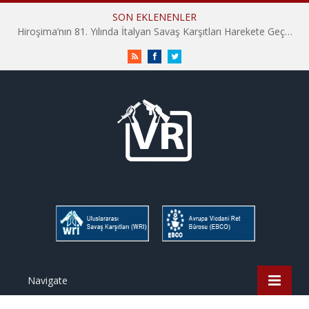
SON EKLENENLER
Hiroşima’nın 81. Yılında İtalyan Savaş Karşıtları Harekete Geçti: “Hatırlamak yeterli değil”
RSS
Facebook
Twitter
Navigate