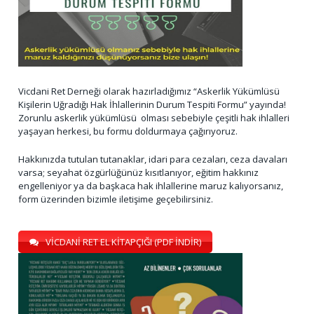
Vicdani Ret Derneği olarak hazırladığımız “Askerlik Yükümlüsü
Kişilerin Uğradığı Hak İhlallerinin Durum Tespiti Formu” yayında!
Zorunlu askerlik yükümlüsü olması sebebiyle çeşitli hak ihlalleri
yaşayan herkesi, bu formu doldurmaya çağırıyoruz.
Hakkınızda tutulan tutanaklar, idari para cezaları, ceza davaları
varsa; seyahat özgürlüğünüz kısıtlanıyor, eğitim hakkınız
engelleniyor ya da başkaca hak ihlallerine maruz kalıyorsanız,
form üzerinden bizimle iletişime geçebilirsiniz.
VİCDANİ RET EL KİTAPÇIĞI (PDF İNDİR)