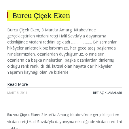
Burcu Çiçek Eken
Burcu Çiçek Eken, 3 Mart’ta Amargi Kitabevi’nde
gerçekleştirilen vicdani retçi Halil Savda’yla dayanışma
etkinliğinde vicdani reddini açıkladı ……………….. Bir zamanlar
hikâyeler anlatırdık biz birbirimize, her gece ateş başlarında.
Ninelerimizden, ozanlardan duyduğumuz, o ninelerin,
ozanların da başka ninelerden, başka ozanlardan dinlemiş
olduğu renk renk, dil dil, kutsal olan hayata dair hikâyeler.
Yaşamın kaynağı olan ve bizlerde
Read More
MART 8, 2011
·
RET AÇIKLAMALARI
Burcu Çiçek Eken
, 3 Mart’ta Amargi Kitabevi’nde gerçekleştirilen
vicdani retçi Halil Savda’yla dayanışma etkinliğinde vicdani reddini
açıkladı