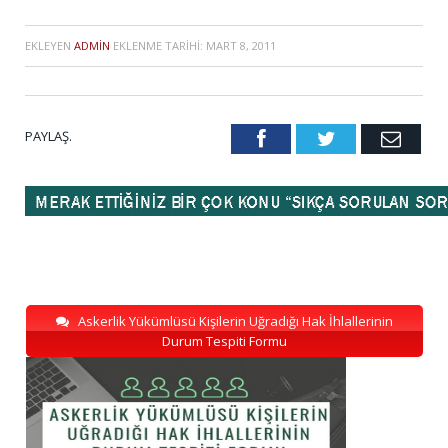
EKLEYEN
ADMIN
EKLENME TARIHI:
MART 8, 2011
PAYLAŞ.
Facebook
Twitter
Emai
Askerlik Yükümlüsü Kişilerin Uğradığı Hak İhlallerinin
Durum Tespiti Formu