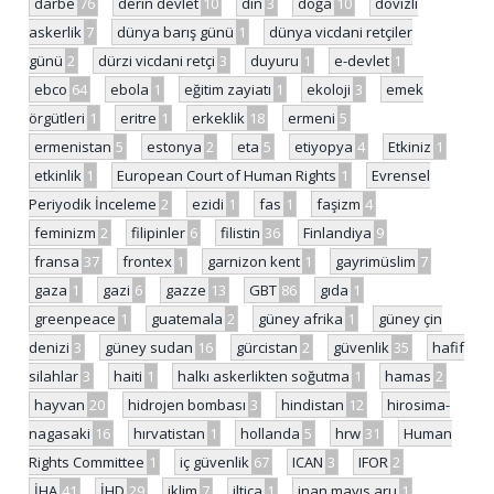
darbe
76
derin devlet
10
din
3
doğa
10
dövizli
askerlik
7
dünya barış günü
1
dünya vicdani retçiler
günü
2
dürzi vicdani retçi
3
duyuru
1
e-devlet
1
ebco
64
ebola
1
eğitim zayiatı
1
ekoloji
3
emek
örgütleri
1
eritre
1
erkeklik
18
ermeni
5
ermenistan
5
estonya
2
eta
5
etiyopya
4
Etkiniz
1
etkinlik
1
European Court of Human Rights
1
Evrensel
Periyodik İnceleme
2
ezidi
1
fas
1
faşizm
4
feminizm
2
filipinler
6
filistin
36
Finlandiya
9
fransa
37
frontex
1
garnizon kent
1
gayrimüslim
7
gaza
1
gazi
6
gazze
13
GBT
86
gıda
1
greenpeace
1
guatemala
2
güney afrika
1
güney çin
denizi
3
güney sudan
16
gürcistan
2
güvenlik
35
hafif
silahlar
3
haiti
1
halkı askerlikten soğutma
1
hamas
2
hayvan
20
hidrojen bombası
3
hindistan
12
hirosima-
nagasaki
16
hırvatistan
1
hollanda
5
hrw
31
Human
Rights Committee
1
iç güvenlik
67
ICAN
3
IFOR
2
İHA
41
İHD
29
iklim
7
iltica
1
inan mayıs aru
1