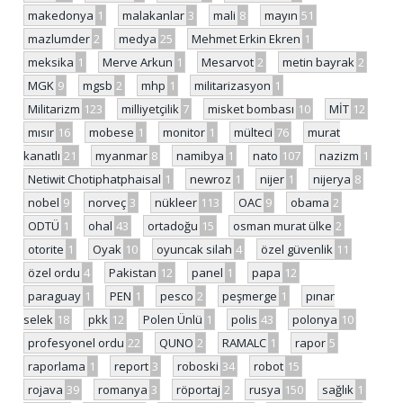
makedonya
1
malakanlar
3
mali
8
mayın
51
mazlumder
2
medya
25
Mehmet Erkin Ekren
1
meksika
1
Merve Arkun
1
Mesarvot
2
metin bayrak
2
MGK
9
mgsb
2
mhp
1
militarizasyon
1
Militarizm
123
milliyetçilik
7
misket bombası
10
MİT
12
mısır
16
mobese
1
monitor
1
mülteci
76
murat
kanatlı
21
myanmar
8
namibya
1
nato
107
nazizm
1
Netiwit Chotiphatphaisal
1
newroz
1
nijer
1
nijerya
8
nobel
9
norveç
3
nükleer
113
OAC
9
obama
2
ODTÜ
1
ohal
43
ortadoğu
15
osman murat ülke
2
otorite
1
Oyak
10
oyuncak silah
4
özel güvenlik
11
özel ordu
4
Pakistan
12
panel
1
papa
12
paraguay
1
PEN
1
pesco
2
peşmerge
1
pınar
selek
18
pkk
12
Polen Ünlü
1
polis
43
polonya
10
profesyonel ordu
22
QUNO
2
RAMALC
1
rapor
5
raporlama
1
report
3
roboski
34
robot
15
rojava
39
romanya
3
röportaj
2
rusya
150
sağlık
1