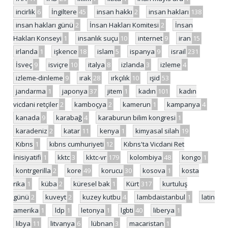
incirlik
6
İngiltere
45
insan hakkı
2
insan hakları
138
insan hakları günü
2
İnsan Hakları Komitesi
2
İnsan
Hakları Konseyi
1
insanlık suçu
10
internet
9
iran
15
irlanda
1
işkence
18
islam
5
ispanya
9
israil
231
İsveç
9
isviçre
10
italya
8
izlanda
3
izleme
4
izleme-dinleme
9
ırak
28
ırkçılık
10
ışid
53
jandarma
1
japonya
37
jitem
1
kadın
101
kadın
vicdani retçiler
2
kamboçya
2
kamerun
1
kampanya
4
kanada
9
karabağ
4
karaburun bilim kongresi
1
karadeniz
2
katar
11
kenya
1
kimyasal silah
19
Kıbrıs
1
kıbrıs cumhuriyeti
12
Kıbrıs'ta Vicdani Ret
İnisiyatifi
1
kktc
3
kktc-vr
179
kolombiya
48
kongo
1
kontrgerilla
2
kore
49
korucu
30
kosova
1
kosta
rika
1
küba
2
küresel bak
1
Kürt
317
kurtuluş
günü
2
kuveyt
2
kuzey kutbu
4
lambdaistanbul
1
latin
amerika
1
ldp
1
letonya
1
lgbti
40
liberya
1
libya
11
litvanya
6
lübnan
3
macaristan
1