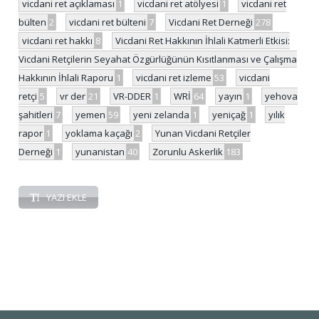
vicdani ret açıklaması
1
vicdani ret atölyesi
1
vicdani ret
bülten
2
vicdani ret bülteni
7
Vicdani Ret Derneği
278
vicdani ret hakkı
8
Vicdani Ret Hakkının İhlali Katmerli Etkisi:
Vicdani Retçilerin Seyahat Özgürlüğünün Kısıtlanması ve Çalışma
Hakkının İhlali Raporu
1
vicdani ret izleme
53
vicdani
retçi
5
vr der
21
VR-DDER
1
WRİ
64
yayın
1
yehova
şahitleri
7
yemen
59
yeni zelanda
1
yeniçağ
1
yılık
rapor
1
yoklama kaçağı
2
Yunan Vicdani Retçiler
Derneği
1
yunanistan
40
Zorunlu Askerlik
183
YAZI EKLE