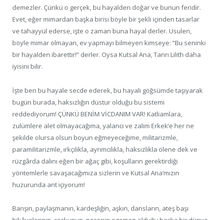
demezler. Çünkü o gerçek, bu hayalden doğar ve bunun feridir.
Evet, eğer mimardan başka birisi böyle bir şekli içinden tasarlar
ve tahayyül ederse, işte o zaman buna hayal derler. Usulen,
böyle mimar olmayan, ev yapmayı bilmeyen kimseye: “Bu seninki
bir hayalden ibarettir!” derler. Oysa Kutsal Ana, Tanrı Lilith daha
iyisini bilir.
İşte ben bu hayale secde ederek, bu hayali göğsümde taşıyarak
bugün burada, haksızlığın düstur olduğu bu sistemi
reddediyorum! ÇÜNKÜ BENİM VİCDANIM VAR! Katliamlara,
zulümlere alet olmayacağıma, yalancı ve zalim Erkek’e her ne
şekilde olursa olsun boyun eğmeyeceğime, militarizmle,
paramilitarizmle, ırkçılıkla, ayrımcılıkla, haksızlıkla ölene dek ve
rüzgârda dalını eğen bir ağaç gibi, koşulların gerektirdiği
yöntemlerle savaşacağımıza sizlerin ve Kutsal Ana’mızın
huzurunda ant içiyorum!
Barışın, paylaşmanın, kardeşliğin, aşkın, dansların, ateş başı
hikâyelerinin, coşkunun, neşenin egemen olduğu başka bir dünya