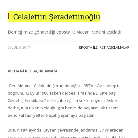
Celalettin Şeradettinoğlu
Derneğimize gönderdiği eposta ile vicdani reddini açıkladı.
EYLÜL 5, 2017
·
EPOSTA ILE
,
RET AÇIKLAMALARI
VİCDANİ RET AÇIKLAMASI
“Ben Mehmet Celalettin Şeradettinoğlu. 1957’de Gaziantep’te
doğdum. 12 Eylül 1980 askeri darbesi sırasında DISK’e bağlı
Genel-İş Sendikası 2 no’lu şube eğitim sekreteriydim. Askeri
darbe, tüm ülkenin olduğu gibi benim de hayatımı alt üst etti.
Sendikal faaliyetten kaçak yaşamaya başladım.
2016 nisan ayında Kayseri çevresinde jandarma, 37 yıl aradan
sonra bakaya diye sevketti. Meşru ve seçimle gelmiş bir iktidarı