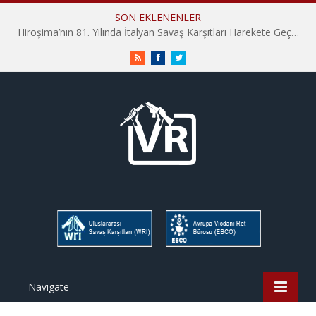
SON EKLENENLER
Hiroşima’nın 81. Yılında İtalyan Savaş Karşıtları Harekete Geçti: “Hatırlamak yeterli değil”
RSS
Facebook
Twitter
Navigate