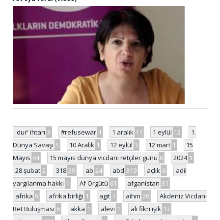
'dur' ihtarı
3
#refusewar
1
1 aralık
11
1 eylül
12
1.
Dünya Savaşı
5
10 Aralık
1
12 eylül
3
12 mart
1
15
Mayıs
44
15 mayıs dünya vicdani retçiler günü
6
2024
1
28 şubat
2
318
59
ab
24
abd
319
açlık
6
adil
yargılanma hakkı
1
Af Örgütü
61
afganistan
31
afrika
9
afrika birliği
1
agit
1
aihm
26
Akdeniz Vicdani
Ret Buluşması
6
akka
1
alevi
1
ali fikri ışık
13