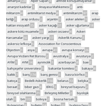
almanya
128
Alper Sapan
1
amfide konuşulmayanlar
1
anarşist kadınlar
1
Anayasa Mahkemesi
4
anti-
militarizm
4
antimilitarist medya
8
antimilitarizm
97
arap
birliği
1
arap ordusu
2
arjantin
1
asker aileleri
1
asker
hakları inisiyatifi
15
asker kaçağı
31
asker uğurlama
18
askere kötü muamele
55
askeri cezaevi
4
Askeri
Harcamalar
92
askeri yargı
17
Askerlik Kanunu
1
askersiz lefkoşa
5
Association for Conscientious
Objection
1
asya
1
avrupa
41
avrupa konseyi
26
Avrupa Vicdani Ret Bürosu
2
avustralya
5
avusturya
2
AYİM
1
AYM
14
ayrımcılık
1
azerbaycan
8
bae
2
bahçeşehir üniversitesi
1
bakanlar komitesi
4
bakaya
8
baltık
7
barış
174
barış gemisi
1
basra körfezi
5
batoça
1
Bedelli Askerlik
114
belarus
13
belçika
6
beraat
1
biber gazı
8
BİKG
1
bireysel başvuru
2
bireysel silahlanma
71
Birleşmiş Milletler
2
biyolojik
silah
1
bm
172
bolivya
2
bosna hersek
2
Bulgaristan
3
bulletin
14
bülten
11
burkina faso
1