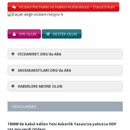
Vicdani Ret Hakkı ve Hakkın Kullanılması – Davut Erkan
ÜYE OLUN
DESTEK OLUN
VİCDANİRET.ORG'da ARA
SAVASKARSİTLARİ.ORG'da ARA
HABERLERE ABONE OLUN
VIDEOLARIMIZ
TBMM’de kabul edilen Yeni Askerlik Yasası’na yalnızca HDP
ret oyu verdi (Video)