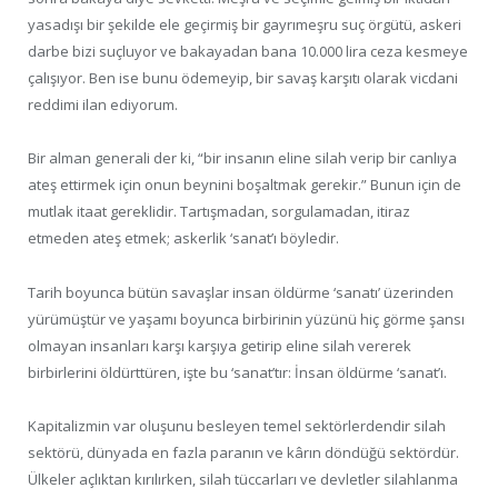
yasadışı bir şekilde ele geçirmiş bir gayrımeşru suç örgütü, askeri
darbe bizi suçluyor ve bakayadan bana 10.000 lira ceza kesmeye
çalışıyor. Ben ise bunu ödemeyip, bir savaş karşıtı olarak vicdani
reddimi ilan ediyorum.
Bir alman generali der ki, “bir insanın eline silah verip bir canlıya
ateş ettirmek için onun beynini boşaltmak gerekir.” Bunun için de
mutlak itaat gereklidir. Tartışmadan, sorgulamadan, itiraz
etmeden ateş etmek; askerlik ‘sanat’ı böyledir.
Tarih boyunca bütün savaşlar insan öldürme ‘sanatı’ üzerinden
yürümüştür ve yaşamı boyunca birbirinin yüzünü hiç görme şansı
olmayan insanları karşı karşıya getirip eline silah vererek
birbirlerini öldürttüren, işte bu ‘sanat’tır: İnsan öldürme ‘sanat’ı.
Kapitalizmin var oluşunu besleyen temel sektörlerdendir silah
sektörü, dünyada en fazla paranın ve kârın döndüğü sektördür.
Ülkeler açlıktan kırılırken, silah tüccarları ve devletler silahlanma