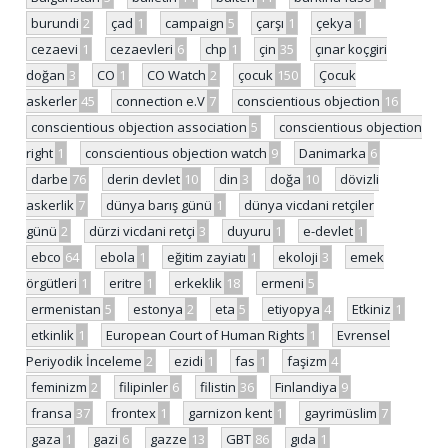
burundi
2
çad
1
campaign
5
çarşı
1
çekya
1
cezaevi
1
cezaevleri
6
chp
1
çin
35
çınar koçgiri
doğan
3
CO
1
CO Watch
2
çocuk
150
Çocuk
askerler
45
connection e.V
7
conscientious objection
16
conscientious objection association
5
conscientious objection
right
1
conscientious objection watch
9
Danimarka
6
darbe
76
derin devlet
10
din
3
doğa
10
dövizli
askerlik
7
dünya barış günü
1
dünya vicdani retçiler
günü
2
dürzi vicdani retçi
3
duyuru
1
e-devlet
1
ebco
64
ebola
1
eğitim zayiatı
1
ekoloji
3
emek
örgütleri
1
eritre
1
erkeklik
18
ermeni
5
ermenistan
5
estonya
2
eta
5
etiyopya
4
Etkiniz
1
etkinlik
1
European Court of Human Rights
1
Evrensel
Periyodik İnceleme
2
ezidi
1
fas
1
faşizm
4
feminizm
2
filipinler
6
filistin
36
Finlandiya
9
fransa
37
frontex
1
garnizon kent
1
gayrimüslim
7
gaza
1
gazi
6
gazze
13
GBT
86
gıda
1