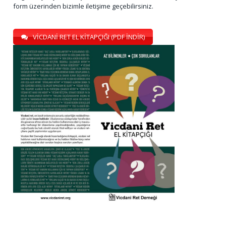
form üzerinden bizimle iletişime geçebilirsiniz.
VİCDANİ RET EL KİTAPÇIĞI (PDF İNDİR)