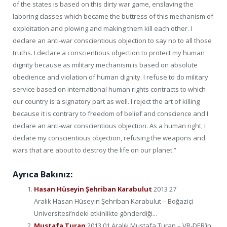
of the states is based on this dirty war game, enslaving the
laboring classes which became the buttress of this mechanism of
exploitation and plowing and making them kill each other. I
declare an anti-war conscientious objection to say no to all those
truths. I declare a conscientious objection to protect my human
dignity because as military mechanism is based on absolute
obedience and violation of human dignity. I refuse to do military
service based on international human rights contracts to which
our country is a signatory part as well. I reject the art of killing
because it is contrary to freedom of belief and conscience and I
declare an anti-war conscientious objection. As a human right, I
declare my conscientious objection, refusing the weapons and
wars that are about to destroy the life on our planet.”
Ayrıca Bakınız:
Hasan Hüseyin Şehriban Karabulut
2013 27
Aralık Hasan Hüseyin Şehriban Karabulut – Boğaziçi
Üniversitesi’ndeki etkinlikte gönderdiği...
Mustafa Turan
2013 01 Aralık Mustafa Turan – VR-DER’in