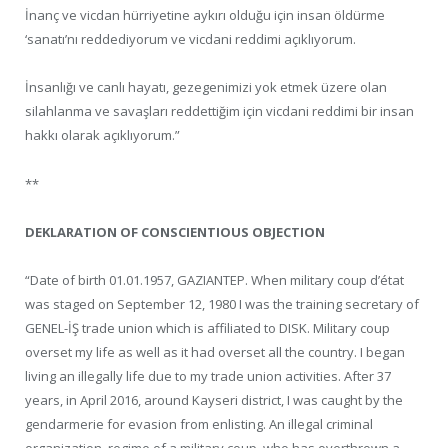
İnanç ve vicdan hürriyetine aykırı olduğu için insan öldürme
‘sanatı’nı reddediyorum ve vicdani reddimi açıklıyorum.
İnsanlığı ve canlı hayatı, gezegenimizi yok etmek üzere olan
silahlanma ve savaşları reddettiğim için vicdani reddimi bir insan
hakkı olarak açıklıyorum.”
**
DEKLARATION OF CONSCIENTIOUS OBJECTION
“Date of birth 01.01.1957, GAZIANTEP. When military coup d’état
was staged on September 12, 1980 I was the training secretary of
GENEL-İŞ trade union which is affiliated to DISK. Military coup
overset my life as well as it had overset all the country. I began
living an illegally life due to my trade union activities. After 37
years, in April 2016, around Kayseri district, I was caught by the
gendarmerie for evasion from enlisting. An illegal criminal
organization, regime of a military coup, who has overthrown a