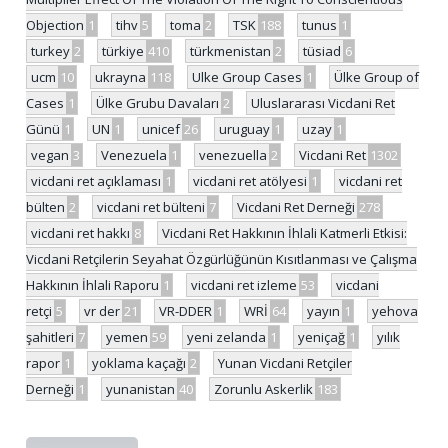
Objection
1
tihv
5
toma
2
TSK
188
tunus
1
turkey
2
türkiye
410
türkmenistan
2
tüsiad
6
ucm
10
ukrayna
118
Ulke Group Cases
1
Ülke Group of
Cases
1
Ülke Grubu Davaları
2
Uluslararası Vicdani Ret
Günü
1
UN
1
unicef
26
uruguay
1
uzay
1
vegan
3
Venezuela
1
venezuella
2
Vicdani Ret
1302
vicdani ret açıklaması
1
vicdani ret atölyesi
1
vicdani ret
bülten
2
vicdani ret bülteni
7
Vicdani Ret Derneği
278
vicdani ret hakkı
8
Vicdani Ret Hakkının İhlali Katmerli Etkisi:
Vicdani Retçilerin Seyahat Özgürlüğünün Kısıtlanması ve Çalışma
Hakkının İhlali Raporu
1
vicdani ret izleme
53
vicdani
retçi
5
vr der
21
VR-DDER
1
WRİ
64
yayın
1
yehova
şahitleri
7
yemen
59
yeni zelanda
1
yeniçağ
1
yılık
rapor
1
yoklama kaçağı
2
Yunan Vicdani Retçiler
Derneği
1
yunanistan
40
Zorunlu Askerlik
183