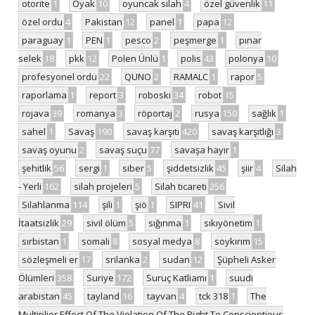
otorite
1
Oyak
10
oyuncak silah
4
özel güvenlik
11
özel ordu
4
Pakistan
12
panel
1
papa
12
paraguay
1
PEN
1
pesco
2
peşmerge
1
pınar
selek
18
pkk
12
Polen Ünlü
1
polis
43
polonya
10
profesyonel ordu
22
QUNO
2
RAMALC
1
rapor
5
raporlama
1
report
3
roboski
34
robot
15
rojava
39
romanya
3
röportaj
2
rusya
150
sağlık
1
sahel
1
Savaş
190
savaş karşıtı
420
savaş karşıtlığı
3
savaş oyunu
2
savaş suçu
77
savaşa hayır
1
şehitlik
56
sergi
1
siber
5
şiddetsizlik
45
şiir
4
Silah
- Yerli
162
silah projeleri
5
Silah ticareti
256
Silahlanma
114
şili
1
şiö
1
SIPRI
41
Sivil
İtaatsizlik
29
sivil ölüm
5
sığınma
1
sıkıyönetim
1
sırbistan
1
somali
8
sosyal medya
8
soykırım
15
sözleşmeli er
17
srilanka
2
sudan
12
Şüpheli Asker
Ölümleri
358
Suriye
172
Suruç Katliamı
1
suudi
arabistan
45
tayland
16
tayvan
4
tck 318
1
The
Multiplier Effect Of The Violation Of The Right To Conscientious